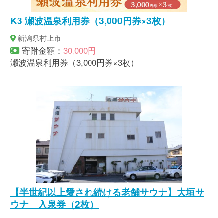
K3 瀬波温泉利用券（3,000円券×3枚）
新潟県村上市
寄附金額：
30,000円
瀬波温泉利用券（3,000円券×3枚）
【半世紀以上愛され続ける老舗サウナ】大垣サ
ウナ 入泉券（2枚）