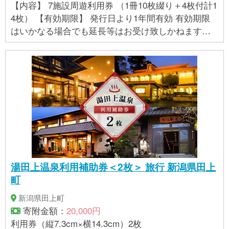
【内容】 7施設周遊利用券 （1冊10枚綴り＋4枚付計1
4枚） 【有効期限】 発行日より1年間有効 有効期限
はいかなる場合でも延長等はお受け致しかねますの
で必ず機関内にご使用願います。 【関連ワード】 温
泉 温泉施設 回数券 チケット 北杜市内7施設利用可能
周遊可能 有効期間1年 旅行 休暇 山梨県 北杜市
湯田上温泉利用補助券＜2枚＞ 旅行 新潟県田上
町
新潟県田上町
寄附金額：
20,000円
利用券（縦7.3cm×横14.3cm）2枚