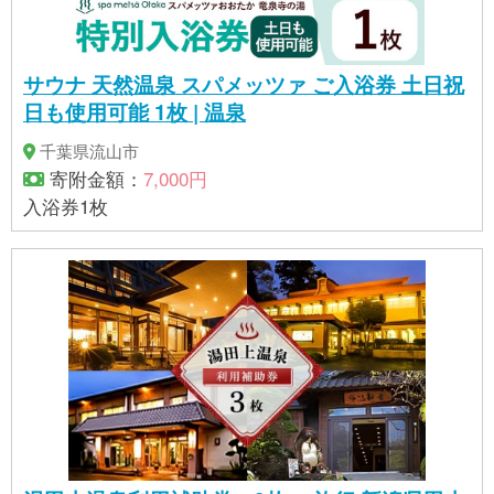
サウナ 天然温泉 スパメッツァ ご入浴券 土日祝
日も使用可能 1枚 | 温泉
千葉県流山市
寄附金額：
7,000円
入浴券1枚