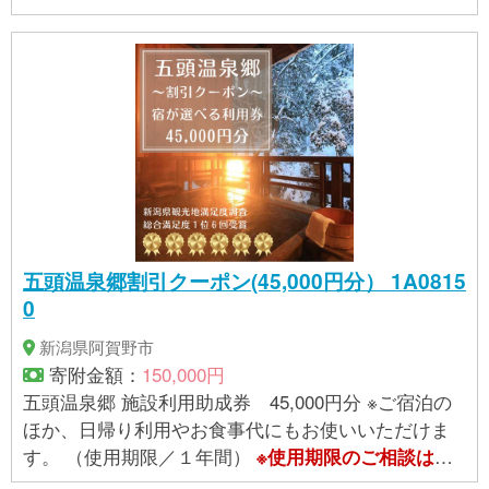
。
供事業者
へお問合せください
五頭温泉郷割引クーポン(45,000円分） 1A0815
0
新潟県阿賀野市
寄附金額：
150,000円
五頭温泉郷 施設利用助成券 45,000円分 ※ご宿泊の
ほか、日帰り利用やお食事代にもお使いいただけま
す。 （使用期限／１年間）
※使用期限のご相談は
提
。
供事業者
へお問合せください