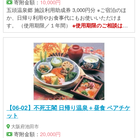
寄附金額：
10,000円
五頭温泉郷 施設利用助成券 3,000円分 ※ご宿泊のほ
か、日帰り利用やお食事代にもお使いいただけま
す。 （使用期限／１年間）
※使用期限のご相談は
提
。
供事業者
へお問合せください
【06-02】不死王閣 日帰り温泉＋昼食 ペアチケ
ット
大阪府池田市
寄附金額：
20,000円