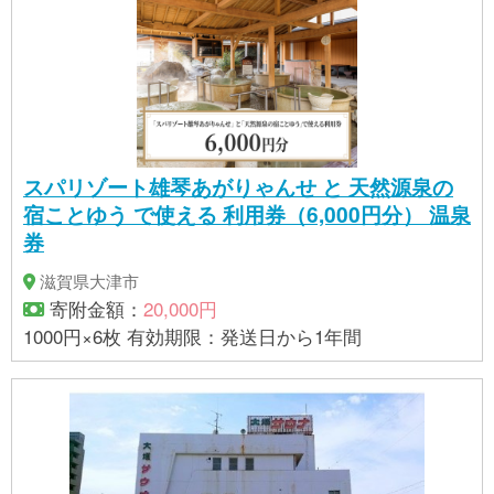
スパリゾート雄琴あがりゃんせ と 天然源泉の
宿ことゆう で使える 利用券（6,000円分） 温泉
券
滋賀県大津市
寄附金額：
20,000円
1000円×6枚 有効期限：発送日から1年間