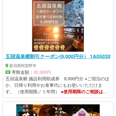
。
ください
五頭温泉郷割引クーポン(9,000円分） 1A05030
新潟県阿賀野市
寄附金額：
30,000円
五頭温泉郷 施設利用助成券 9,000円分 ※ご宿泊のほ
か、日帰り利用やお食事代にもお使いいただけま
す。 （使用期限／１年間）
※使用期限のご相談は
提
。
供事業者
へお問合せください