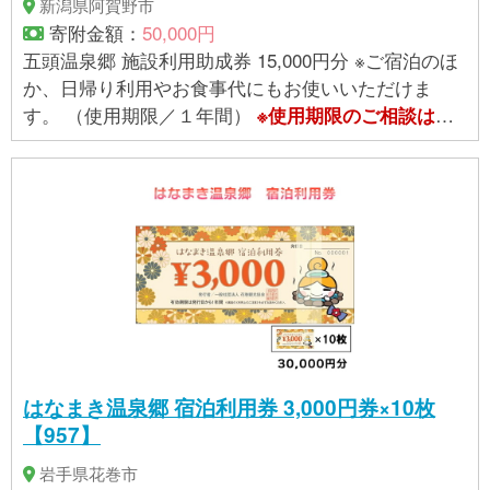
新潟県阿賀野市
寄附金額：
50,000円
五頭温泉郷 施設利用助成券 15,000円分 ※ご宿泊のほ
か、日帰り利用やお食事代にもお使いいただけま
す。 （使用期限／１年間）
※使用期限のご相談は
提
。
供事業者
へお問合せください
はなまき温泉郷 宿泊利用券 3,000円券×10枚
【957】
岩手県花巻市