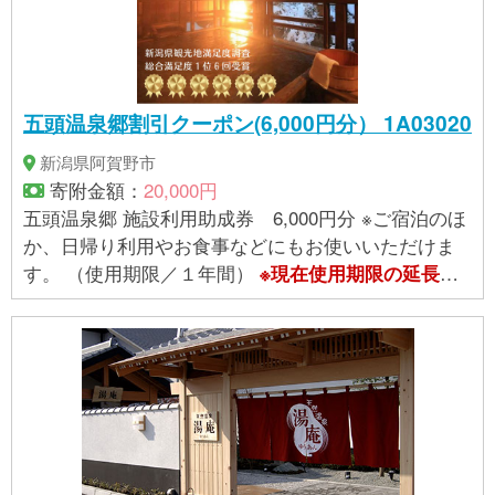
五頭温泉郷割引クーポン(6,000円分） 1A03020
新潟県阿賀野市
寄附金額：
20,000円
五頭温泉郷 施設利用助成券 6,000円分 ※ご宿泊のほ
か、日帰り利用やお食事などにもお使いいただけま
す。 （使用期限／１年間）
※現在使用期限の延長措
置がとられています。詳細は
提供事業者
へお問合せ
。
ください