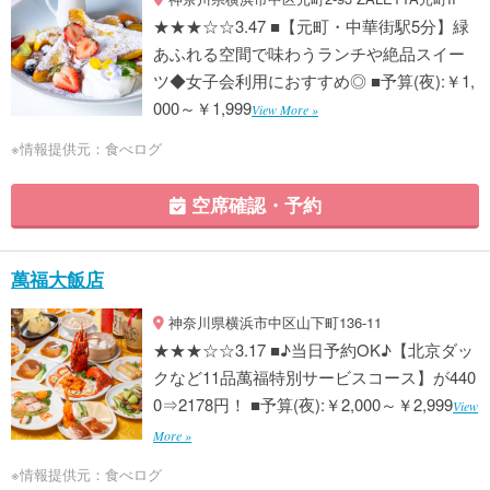
★★★☆☆3.47 ■【元町・中華街駅5分】緑
あふれる空間で味わうランチや絶品スイー
ツ◆女子会利用におすすめ◎ ■予算(夜):￥1,
000～￥1,999
View More »
※情報提供元：食べログ
空席確認・予約
萬福大飯店
神奈川県横浜市中区山下町136-11
★★★☆☆3.17 ■♪当日予約OK♪【北京ダッ
クなど11品萬福特別サービスコース】が440
0⇒2178円！ ■予算(夜):￥2,000～￥2,999
View
More »
※情報提供元：食べログ