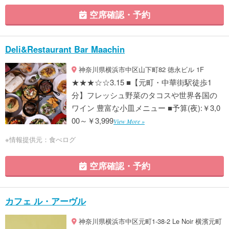
空席確認・予約
Deli&Restaurant Bar Maachin
神奈川県横浜市中区山下町82 徳永ビル 1F
★★★☆☆3.15 ■【元町・中華街駅徒歩1
分】フレッシュ野菜のタコスや世界各国の
ワイン 豊富な小皿メニュー ■予算(夜):￥3,0
00～￥3,999
View More »
※情報提供元：食べログ
空席確認・予約
カフェ ル・アーヴル
神奈川県横浜市中区元町1-38-2 Le Noir 横濱元町