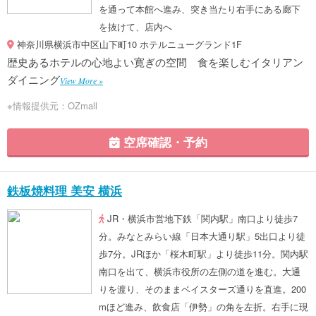
を通って本館へ進み、突き当たり右手にある廊下
を抜けて、店内へ
神奈川県横浜市中区山下町10 ホテルニューグランド1F
歴史あるホテルの心地よい寛ぎの空間 食を楽しむイタリアン
ダイニング
View More »
※情報提供元：OZmall
空席確認・予約
鉄板焼料理 美安 横浜
JR・横浜市営地下鉄「関内駅」南口より徒歩7
分。みなとみらい線「日本大通り駅」5出口より徒
歩7分。JRほか「桜木町駅」より徒歩11分。関内駅
南口を出て、横浜市役所の左側の道を進む。大通
りを渡り、そのままベイスターズ通りを直進。200
mほど進み、飲食店「伊勢」の角を左折。右手に現