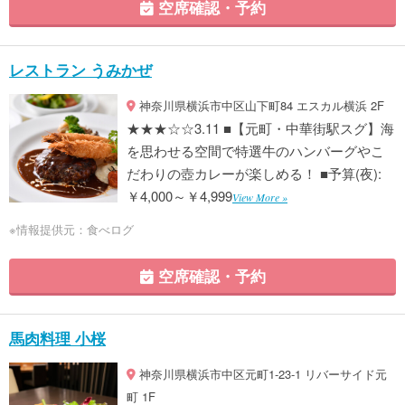
空席確認・予約
レストラン うみかぜ
神奈川県横浜市中区山下町84 エスカル横浜 2F
★★★☆☆3.11 ■【元町・中華街駅スグ】海
を思わせる空間で特選牛のハンバーグやこ
だわりの壺カレーが楽しめる！ ■予算(夜):
￥4,000～￥4,999
View More »
※情報提供元：食べログ
空席確認・予約
馬肉料理 小桜
神奈川県横浜市中区元町1-23-1 リバーサイド元
町 1F