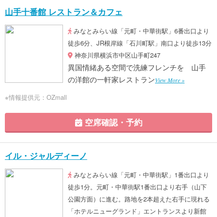
山手十番館 レストラン＆カフェ
みなとみらい線「元町・中華街駅」6番出口より
徒歩6分、JR根岸線「石川町駅」南口より徒歩13分
神奈川県横浜市中区山手町247
異国情緒ある空間で洗練フレンチを 山手
の洋館の一軒家レストラン
View More »
※情報提供元：OZmall
空席確認・予約
イル・ジャルディーノ
みなとみらい線「元町・中華街駅」1番出口より
徒歩1分。元町・中華街駅1番出口より右手（山下
公園方面）に進む。路地を2本超えた右手に現れる
「ホテルニューグランド」エントランスより新館