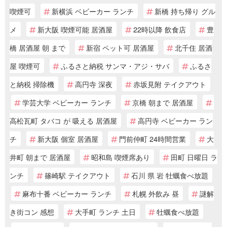
喫煙可
新横浜 ベビーカー ランチ
新橋 持ち帰り グル
メ
新大阪 喫煙可能 居酒屋
22時以降 飲食店
豊
橋 居酒屋 朝 まで
新宿 ペット可 居酒屋
北千住 居酒
屋 喫煙可
ふるさと納税 サンマ・アジ・サバ
ふるさ
と納税 掃除機
高円寺 深夜
赤坂見附 テイクアウト
学芸大学 ベビーカー ランチ
京橋 朝まで 居酒屋
高松瓦町 タバコ が 吸える 居酒屋
高円寺 ベビーカー ラン
チ
新大阪 個室 居酒屋
門前仲町 24時間営業
大
井町 朝まで 居酒屋
昭和島 喫煙席あり
田町 日曜日 ラ
ンチ
篠崎駅 テイクアウト
石川 県 岩 牡蠣食べ放題
麻布十番 ベビーカー ランチ
札幌 外飲み 昼
謎解
き街コン 感想
大手町 ランチ 土日
牡蠣食べ放題