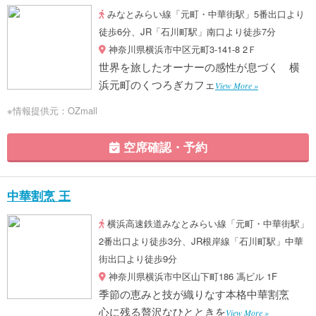
みなとみらい線「元町・中華街駅」5番出口より
徒歩6分、JR「石川町駅」南口より徒歩7分
神奈川県横浜市中区元町3-141-8 2Ｆ
世界を旅したオーナーの感性が息づく 横
浜元町のくつろぎカフェ
View More »
※情報提供元：OZmall
空席確認・予約
中華割烹 王
横浜高速鉄道みなとみらい線「元町・中華街駅」
2番出口より徒歩3分、JR根岸線「石川町駅」中華
街出口より徒歩9分
神奈川県横浜市中区山下町186 馮ビル 1F
季節の恵みと技が織りなす本格中華割烹
心に残る贅沢なひとときを
View More »