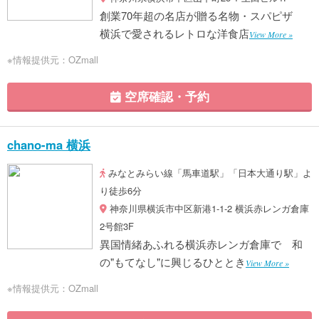
創業70年超の名店が贈る名物・スパピザ
横浜で愛されるレトロな洋食店
View More »
※情報提供元：OZmall
空席確認・予約
chano-ma 横浜
みなとみらい線「馬車道駅」「日本大通り駅」よ
り徒歩6分
神奈川県横浜市中区新港1-1-2 横浜赤レンガ倉庫
2号館3F
異国情緒あふれる横浜赤レンガ倉庫で 和
の"もてなし"に興じるひととき
View More »
※情報提供元：OZmall