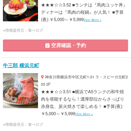
★★★☆☆3.52 ■ランチは『馬肉ユッケ丼』
ディナーは『馬肉の桜鍋』が人気！ ■予算
(夜):￥5,000～￥5,999
View More »
※情報提供元：食べログ
空席確認・予約
牛三郎 横浜元町
神奈川県横浜市中区元町1-31 ラ・スピーガ元町2
03 2F
★★★☆☆3.51 ■横浜でA5ランクの和牛焼
肉を堪能するなら！濃厚部位からさっぱり
赤身迄、炭火焼きで楽しめる！ ■予算(夜):
￥5,000～￥5,999
View More »
※情報提供元：食べログ