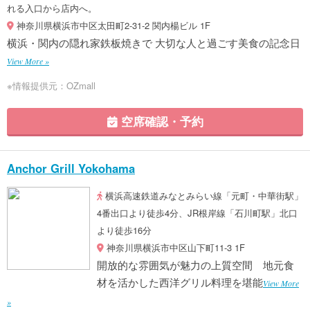
れる入口から店内へ。
神奈川県横浜市中区太田町2-31-2 関内楊ビル 1F
横浜・関内の隠れ家鉄板焼きで 大切な人と過ごす美食の記念日
View More »
※情報提供元：OZmall
空席確認・予約
Anchor Grill Yokohama
横浜高速鉄道みなとみらい線「元町・中華街駅」
4番出口より徒歩4分、JR根岸線「石川町駅」北口
より徒歩16分
神奈川県横浜市中区山下町11-3 1F
開放的な雰囲気が魅力の上質空間 地元食
材を活かした西洋グリル料理を堪能
View More
»