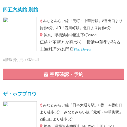
四五六菜館 別館
みなとみらい線「元町・中華街駅」2番出口より
徒歩5分、JR「石川町駅」北口より徒歩6分
神奈川県横浜市中区山下町202-1
伝統と革新とが息づく 横浜中華街が誇る
上海料理の名門店
View More »
※情報提供元：OZmall
空席確認・予約
ザ・ホフブロウ
みなとみらい線「日本大通り駅」3番，４番出口
より徒歩5分、みなとみらい線「元町・中華街駅」
2番出口より徒歩5分
神奈川県横浜市中区山下町25-1 上田ビル1F