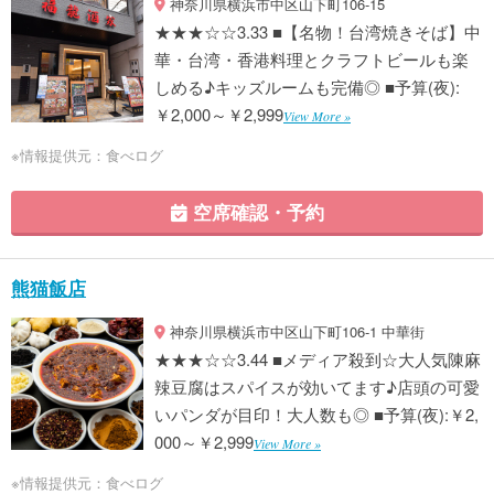
神奈川県横浜市中区山下町106-15
★★★☆☆3.33 ■【名物！台湾焼きそば】中
華・台湾・香港料理とクラフトビールも楽
しめる♪キッズルームも完備◎ ■予算(夜):
￥2,000～￥2,999
View More »
※情報提供元：食べログ
空席確認・予約
熊猫飯店
神奈川県横浜市中区山下町106-1 中華街
★★★☆☆3.44 ■メディア殺到☆大人気陳麻
辣豆腐はスパイスが効いてます♪店頭の可愛
いパンダが目印！大人数も◎ ■予算(夜):￥2,
000～￥2,999
View More »
※情報提供元：食べログ