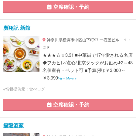
空席確認・予約
廣翔記 新館
神奈川県横浜市中区山下町97 一石屋ビル １・
２Ｆ
★★★☆☆3.31 ■中華街で17年愛される名店
◆フカヒレ/点心/北京ダックがお勧め♪2～48
名個室有・ペット可 ■予算(夜):￥3,000～
￥3,999
View More »
※情報提供元：食べログ
空席確認・予約
福龍酒家