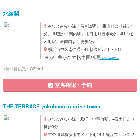
水綾閣
みなとみらい線「馬車道駅」5番出口より徒歩1
分、JRほか「関内駅」北口より徒歩4分、JR「桜
木町駅」新南口より徒歩8分
横浜市中区南仲通4-49 福久ビル1F・B1F
味わい豊かな本格中国料理
View More »
※情報提供元：OZmall
空席確認・予約
THE TERRACE yokohama marine tower
みなとみらい線「元町・中華街駅」4番出口より
徒歩3分
神奈川県横浜市中区山下町14-1 横浜マリンタワ