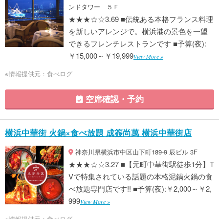
ンドタワー ５Ｆ
★★★☆☆3.69 ■伝統ある本格フランス料理
を新しいアレンジで。横浜港の景色を一望
できるフレンチレストランです ■予算(夜):
￥15,000～￥19,999
View More »
※情報提供元：食べログ
空席確認・予約
横浜中華街 火鍋×食べ放題 成簽尚萬 横浜中華街店
神奈川県横浜市中区山下町189-9 辰ビル 3F
★★★☆☆3.27 ■【元町中華街駅徒歩1分】T
Vで特集されている話題の本格泥鍋火鍋の食
べ放題専門店です!! ■予算(夜):￥2,000～￥2,
999
View More »
※情報提供元：食べログ