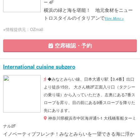
ー 4F
横浜の緑と海を堪能！ 地元食材をニュー
トロスタイルのイタリアンで
View More »
※情報提供元：OZmall
空席確認・予約
International cuisine subzero
◆みなとみらい線、日本大通り駅【3.4番】出口
より徒歩15分。 大さん橋2F正面入り口（タクシー
の乗り場）から入っていただき、左奥にある7番ス
ロープを昇り、目の前にある9番スロープを降りた
先にあります。
神奈川県横浜市中区海岸通1-1 大桟橋客船ターミ
ナル2F
イノベーティブフレンチ！みなとみらいを一望できる海に浮か