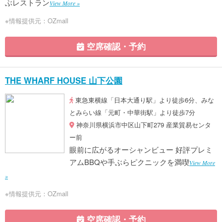
ぶレストラン
View More »
※情報提供元：OZmall
空席確認・予約
THE WHARF HOUSE 山下公園
東急東横線「日本大通り駅」より徒歩6分、みな
とみらい線「元町・中華街駅」より徒歩7分
神奈川県横浜市中区山下町279 産業貿易センタ
ー前
眼前に広がるオーシャンビュー 好評プレミ
アムBBQや手ぶらピクニックを満喫
View More
»
※情報提供元：OZmall
空席確認・予約