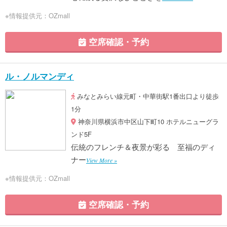
※情報提供元：OZmall
空席確認・予約
ル・ノルマンディ
みなとみらい線元町・中華街駅1番出口より徒歩
1分
神奈川県横浜市中区山下町10 ホテルニューグラ
ンド5F
伝統のフレンチ＆夜景が彩る 至福のディ
ナー
View More »
※情報提供元：OZmall
空席確認・予約