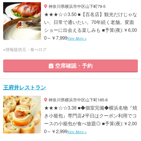
神奈川県横浜市中区山下町79-5
★★★☆☆3.50 ■【百名店】観光だけじゃな
い、日常で通いたい。70年続く老舗。変面
ショーに出会える楽しみも ■予算(夜):￥6,00
0～￥7,999
View More »
※情報提供元：食べログ
空席確認・予約
王府井レストラン
神奈川県横浜市中区山下町185-6
★★★☆☆3.38 ■◆個室完備◆横浜名物『焼
き小籠包』専門店♪平日はクーポン利用でコ
ースの小籠包が食べ放題◎ ■予算(夜):￥2,00
0～￥2,999
View More »