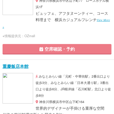
神奈川県横浜市中区山下町77 ローズホテル横
浜1F
ビュッフェ、アフタヌーンティー、コース
料理まで 横浜カジュアルフレンチ
View More
»
※情報提供元：OZmall
空席確認・予約
重慶飯店本館
みなとみらい線「元町・中華街駅」2番出口より
徒歩3分、みなとみらい線「日本大通り駅」3番出
口より徒歩6分、JR根岸線「石川町駅」北口より徒
歩8分
神奈川県横浜市中区山下町164
世界的デザイナーが手掛ける重厚な空間