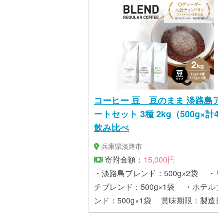
コーヒー 豆 豆のまま 淡路島
ートセット 3種 2kg（500g×計
飲み比べ
兵庫県淡路市
寄附金額：
15,000円
・淡路島ブレンド：500g×2袋 ・
チブレンド：500g×1袋 ・ホテル
ンド：500g×1袋 賞味期限：製造日か
ら365日 配送方法：常温