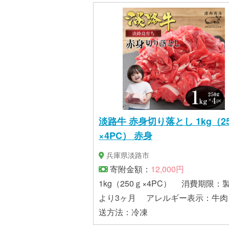
淡路牛 赤身切り落とし 1kg（2
×4PC） 赤身
兵庫県淡路市
寄附金額：
12,000円
1kg（250ｇ×4PC） 消費期限：製造日
より3ヶ月 アレルギー表示：牛
送方法：冷凍