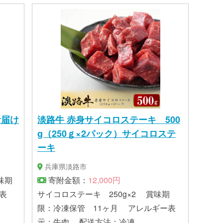
各2食 賞味期限 ・生パスタ：製造か
ら30日（冷凍） ・ソース ：製造から1
年（冷凍） アレルギー表示 卵、
乳、小麦、えび、牛肉、大豆 ※生パス
タ：本品製造工場では、乳成分、卵、イ
カ、大豆を含む製品を生産しておりま
す。 配送方法：冷凍
お届け
淡路牛 赤身サイコロステーキ 500
g（250ｇ×2パック）サイコロステ
ーキ
兵庫県淡路市
寄附金額：
12,000円
表
サイコロステーキ 250g×2 賞味期
限：冷凍保管 11ヶ月 アレルギー表
示：牛肉 配送方法：冷凍