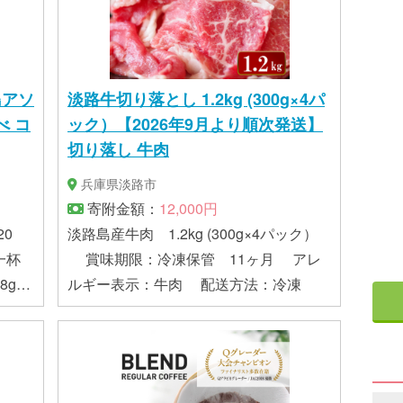
島アソ
淡路牛切り落とし 1.2kg (300g×4パ
べ コ
ック）【2026年9月より順次発送】
切り落し 牛肉
兵庫県淡路市
寄附金額：
12,000円
0
淡路島産牛肉 1.2kg (300g×4パック）
一杯
賞味期限：冷凍保管 11ヶ月 アレ
8g
ルギー表示：牛肉 配送方法：冷凍
ブレン
チブレ
テルブ