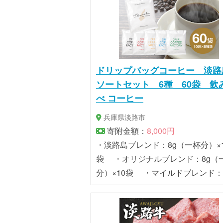
限：製造日から365日 配送方法
ドリップバッグコーヒー 淡路
ソートセット 6種 60袋 飲
べ コーヒー
兵庫県淡路市
寄附金額：
8,000円
・淡路島ブレンド：8g（一杯分）×1
袋 ・オリジナルブレンド：8g（
分）×10袋 ・マイルドブレンド：
（一杯分）×10袋 ・スペシャル
ド：8g（一杯分）×10袋 ・リッ
ンド：8g（一杯分）×10袋 ・ホ