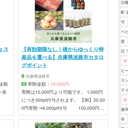
日曜
：常温
町 
可
ベ
室
ス
【有効期限なし！後からゆっくり特
日 
産品を選べる】兵庫県淡路市カタロ
グポイント
ビ
兵庫県淡路市
ラ
寄附金額：
10,000円
テ
ー表
寄附は10,000円より可能です。 1,000円
につき300pt付与されます。 【例】20,00
0円寄附 ⇒6,000pt付与 100,000円寄
激
附⇒30,000pt付与
辛