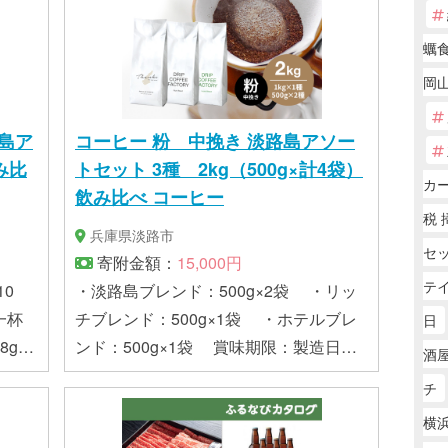
：常温
蠣
岡
島ア
コーヒー 粉 中挽き 淡路島アソー
み比
トセット 3種 2kg（500g×計4袋）
カー
飲み比べ コーヒー
税 
兵庫県淡路市
セ
寄附金額：
15,000円
テ
0
・淡路島ブレンド：500g×2袋 ・リッ
一杯
チブレンド：500g×1袋 ・ホテルブレ
日
8g
ンド：500g×1袋 賞味期限：製造日か
酒屋
ブレン
ら365日 配送方法：常温
チ
チブレ
横浜
テルブ