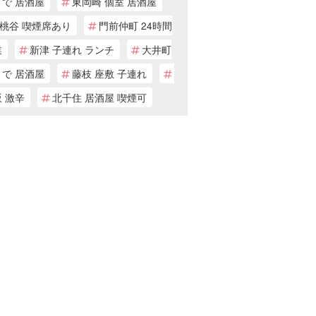
まで 居酒屋
東岡崎 個室 居酒屋
桃谷 喫煙席あり
門前仲町 24時間
業
新津 子連れ ランチ
大井町
まで 居酒屋
藤枝 座敷 子連れ
 激辛
北千住 居酒屋 喫煙可