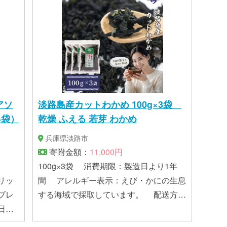
アソ
淡路島産カットわかめ 100g×3袋
4袋）
乾燥 ふえる 若芽 わかめ
兵庫県淡路市
寄附金額：
11,000円
100g×3袋 消費期限：製造日より1年
リッ
間 アレルギー表示：えび・かにの生息
ブレ
する海域で採取しています。 配送方
法：常温