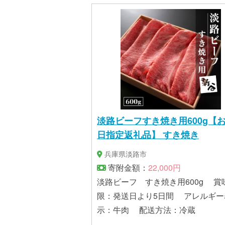
淡路ビーフすき焼き用600g【
日指定返礼品】 すき焼き
兵庫県淡路市
寄附金額：
22,000円
淡路ビーフ すき焼き用600g 賞味期
限：発送日より5日間 アレルギー
示：牛肉 配送方法：冷蔵