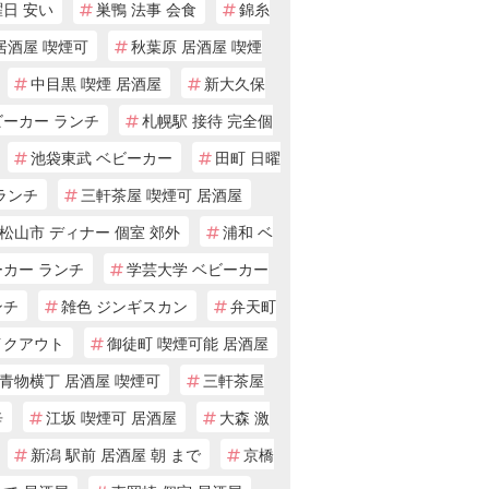
日 安い
巣鴨 法事 会食
錦糸
居酒屋 喫煙可
秋葉原 居酒屋 喫煙
中目黒 喫煙 居酒屋
新大久保
ビーカー ランチ
札幌駅 接待 完全個
池袋東武 ベビーカー
田町 日曜
ランチ
三軒茶屋 喫煙可 居酒屋
松山市 ディナー 個室 郊外
浦和 ベ
ーカー ランチ
学芸大学 ベビーカー
ンチ
雑色 ジンギスカン
弁天町
イクアウト
御徒町 喫煙可能 居酒屋
青物横丁 居酒屋 喫煙可
三軒茶屋
辛
江坂 喫煙可 居酒屋
大森 激
新潟 駅前 居酒屋 朝 まで
京橋