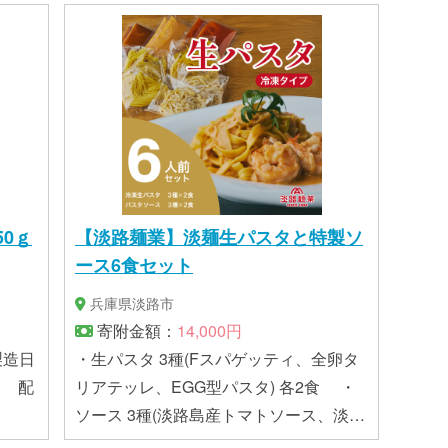
50ｇ
【淡路麺業】淡麺生パスタと特製ソ
ース6食セット
兵庫県淡路市
寄附金額：
14,000円
・生パスタ 3種(Fスパゲッティ、全卵タ
肉 配
リアテッレ、EGG型パスタ) 各2食 ・
ソース 3種(淡路島産トマトソース、淡路
牛のボロネーゼ、瀬戸内海老クリーム)