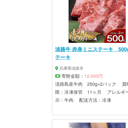
レンド：8g（一杯分）×10袋 消味期
限：製造日から365日 配送方法
淡路牛 赤身ミニステーキ 500g 
テーキ
兵庫県淡路市
寄附金額：
12,000円
淡路島産牛肉 250g×2パック 賞味期
限：冷凍保管 11ヶ月 アレルギ
示：牛肉 配送方法：冷凍