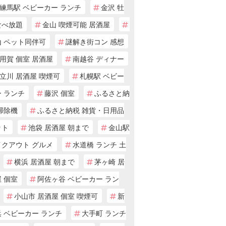
練馬駅 ベビーカー ランチ
金沢 牡
食べ放題
金山 喫煙可能 居酒屋
山 ペット同伴可
謎解き街コン 感想
用賀 個室 居酒屋
南越谷 ディナー
立川 居酒屋 喫煙可
札幌駅 ベビー
 ランチ
藤沢 個室
ふるさと納
掃除機
ふるさと納税 雑貨・日用品
ット
池袋 居酒屋 朝まで
金山駅
イクアウト グルメ
水道橋 ランチ 土
横浜 居酒屋 朝まで
茅ヶ崎 居
 個室
阿佐ヶ谷 ベビーカー ラン
小山市 居酒屋 個室 喫煙可
新
 ベビーカー ランチ
大手町 ランチ