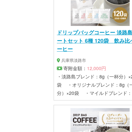
ドリップバッグコーヒー 淡路
ートセット 6種 120袋 飲み比
ーヒー
兵庫県淡路市
寄附金額：
12,000円
・淡路島ブレンド：8g（一杯分）×2
袋 ・オリジナルブレンド：8g（
分）×20袋 ・マイルドブレンド：
（一杯分）×20袋 ・スペシャル
ド：8g（一杯分）×20袋 ・リッ
ンド：8g（一杯分）×20袋 ・ホ
レンド：8g（一杯分）×20袋 賞味期