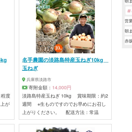
朝
営
朝
赤坂
kg
名手農園の淡路島特産玉ねぎ10kg
玉ねぎ
兵庫県淡路市
寄附金額：
14,000円
淡路島特産玉ねぎ 10kg 賞味期限：約2
し上が
週間 ※生ものですのでお早めにお召し
上がりください。 配送方法：常温