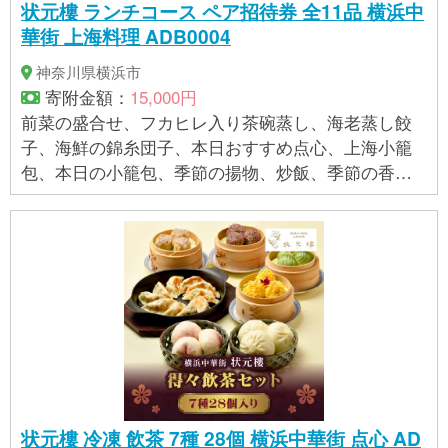
状元樓 ランチコース ペア招待券 全11品 横浜中
華街 上海料理 ADB0004
神奈川県横浜市
寄附金額：
15,000円
前菜の盛合せ、フカヒレ入り茶碗蒸し、海老蒸し餃
子、海鮮の錦糸団子、本日おすすめ点心、上海小籠
包、本日の小籠包、季節の揚物、炒飯、季節の香の
物、柔らか杏仁豆腐、中国香花茶 【有効期限】 1年
間 【アレルギー】 えび、小麦、卵、乳、落花生 ※ア
レルギー品目を含む商品を同一工程で製造している ※
表示内容に関しては各事業者の指定に基づき掲載し
ており、一切の内容を保証するものではございませ
ん。 ※ご不明の点がございましたら事業者まで直接お
問い合わせ下さい。
状元樓 冷凍 飲茶 7種 28個 横浜中華街 点心 AD