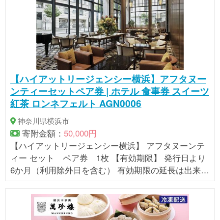
館（レストラン）、馬車道十番館（英国風酒場）、
天七、虎幻庭 関内店、じゃのめや、ブラッスリ
ー・ピガール横浜、DINING BAR WOODBELL、横浜
ビール 本店レストランUMAYA 【元町・山下公園周
辺】 仏蘭西料亭 横濱元町霧笛楼、横濱元町霧笛楼
「Cafe Next-door」、しょうゆきゃふぇ、エリゼ光、
【ハイアットリージェンシー横浜】アフタヌー
THE WHARF HOUSE 山下公園、LIVING CRAFT BEE
ンティーセットペア券 | ホテル 食事券 スイーツ
R BAR、THE HOF BRAU、肉の溶岩グリル&横浜地野
紅茶 ロンネフェルト AGN0006
菜 H.B's nest、Cafe & Cocktail Bar En Route、Deli &
Restaurant Bar Maachin 【横浜中華街】 重慶飯店本
神奈川県横浜市
館、重慶飯店新館、重慶茶樓本店、ブラスリー ミリ
寄附金額：
50,000円
ーラ・フォーレ、翡翠楼本店、翡翠楼新館、王府井
【ハイアットリージェンシー横浜】 アフタヌーンテ
レストラン、王府井酒家、西遊記、廣翔記新館、景
ィー セット ペア券 1枚 【有効期限】 発行日より
珍楼新館、福龍酒家、ROUROU cafe、アートリック
6か月（利用除外日を含む） 有効期限の延長は出来か
ミュージアム、台灣 蘭丹茶房、景徳鎮酒家、景徳鎮
ねます。
新館、中華街大飯店、四川料理 成都 【横浜駅・戸塚
周辺】 虎幻庭 横浜店、久右衛門邸、炭火焼鳥とり
吉、鉄板処TETSU -徹-、もんじゃ横丁 戸塚店 ※対象