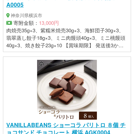
A0005
神奈川県横浜市
寄附金額：
13,000円
肉焼売35g×3、紫糯米焼売30g×3、海鮮団子30g×3、
翡翠蒸し餃子18g×3、ミニ肉饅頭40g×3、ミニ桃饅頭
40g×3、焼き餃子23g×10 【賞味期限】 発送後3か月
【アレルギー】 えび、小麦、卵、乳、いか、牛肉、
ごま、大豆、鶏肉、豚肉 ※アレルギー品目を含む商品
を同一工程で製造している ※ 表示内容に関しては各
事業者の指定に基づき掲載しており、一切の内容を
保証するものではございません。 ※ご不明の点がござ
いましたら事業者まで直接お問い合わせ下さい。
VANILLABEANS ショーコラ パリトロ ８個 チ
ョコサンド チョコレート 横浜 AGK0004