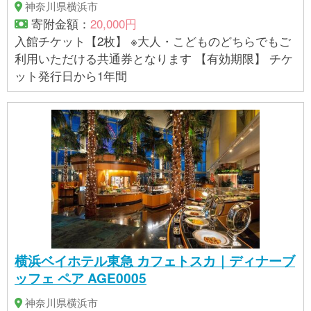
オバター、小麦粉、洋酒、水あめ、食塩／乳化剤、
神奈川県横浜市
環状オリゴ糖、香料、(一部に乳成分・小麦・卵・大
寄附金額：
20,000円
豆を含む) 【賞味期限】 発送日から約10日程度 保存
入館チケット【2枚】 ※大人・こどものどちらでもご
方法：直射日光、高温多湿を避け、25℃以下の涼し
利用いただける共通券となります 【有効期限】 チケ
いところで保存して下さい。※夏場は要冷蔵※ 【アレ
ット発行日から1年間
ルギー】 小麦、卵、乳、大豆 ※ 表示内容に関しては
各事業者の指定に基づき掲載しており、一切の内容
を保証するものではございません。 ※ご不明の点がご
ざいましたら事業者まで直接お問い合わせ下さい。
横浜ベイホテル東急 カフェトスカ｜ディナーブ
ッフェ ペア AGE0005
神奈川県横浜市