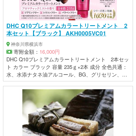
基づき掲載しており、一切の内容を保証するもので
はございません。 ※ご不明の点がございましたら事業
者まで直接お問い合わせ下さい。
DHC Q10プレミアムカラートリートメント 2
本セット【ブラック】 AKH0005VC01
神奈川県横浜市
寄附金額：
16,000円
DHC Q10プレミアムカラートリートメント 2本セッ
ト カラー ブラック 容量 235ｇ×2本 成分 全色共通：
水、水添ナタネ油アルコール、BG、グリセリン、ベ
ンジルアルコール、ソルビトール、尿素、ベヘニル
アルコール、ステアルトリモニウムブロミド、グリ
シン、ステアリン酸グリセリル、パルミチン酸エチ
ルヘキシル、ミリスチルアルコール、オリーブ果実
油、ユビキノン、スクワラン、乳酸、乳酸Na、炭酸
水素アンモニウム、ステアラミドプロピルジメチル
アミン、エチルヘキシルグリセリン、ユーカリ葉
油、オレンジ油、セイヨウアカマツ葉油、ローズマ