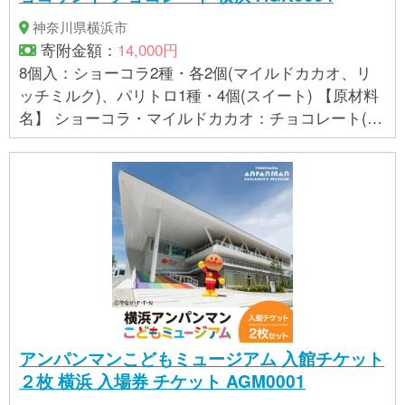
神奈川県横浜市
寄附金額：
14,000円
8個入：ショーコラ2種・各2個(マイルドカカオ、リ
ッチミルク)、パリトロ1種・4個(スイート) 【原材料
名】 ショーコラ・マイルドカカオ：チョコレート(カ
カオマス、砂糖、カカオバター)(ベルギー製造)、小
麦粉、クリーム、バター、砂糖、転化糖、カカオバ
ター、ココアパウダー、卵、洋酒／乳化剤、香料、
(一部に乳成分・小麦・卵・大豆を含む) ショーコ
ラ・リッチミルク：チョコレート(砂糖、カカオマ
ス、カカオバター、全粉乳)(ベルギー製造)、小麦
粉、バター、クリーム、砂糖、カカオバター、ココ
アパウダー、卵、転化糖／乳化剤、香料、(一部に乳
成分・小麦・卵・大豆を含む) パリトロ・スイート：
チョコレート(カカオマス、砂糖、カカオバター、コ
アンパンマンこどもミュージアム 入館チケット
コアパウダー)(ベルギー製造)、クリーム、砂糖、卵
２枚 横浜 入場券 チケット AGM0001
白、バター、卵黄、ココアパウダー、転化糖、カカ