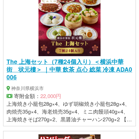
The 上海セット（7種24個入り）＜横浜中華
街 状元樓＞ ｜中華 飲茶 点心 総菜 冷凍 ADA0
006
神奈川県横浜市
寄附金額：
22,000円
上海焼き小籠包28g×4、ゆず胡椒焼き小籠包28g×4、
肉焼売35g×4、海老焼売35g×4、ミニ肉饅頭40g×4、
上海焼きそば270g×2、黒醤油チャーハン270g×2 【賞
味期限】 発送後3か月 【アレルギー】 えび、小麦、
卵、乳、牛肉、ごま、大豆、鶏肉、豚肉、ゼラチン ※