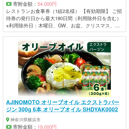
寄附金額：
54,000円
レストランお食事券（1組2名様） 【有効期限】 ご招
待券の発行日から最大180日間（利用除外日を含む）
※利用除外日：木曜日、GW、お盆、クリスマス、年
末年始、およびレストラン特定日 営業時間等につ
きましては、公式ホームページの最新情報をご確認
ください ※理由の如何にかかわらず、期限の延長は承
れません
AJINOMOTO オリーブオイル エクストラバー
ジン 300g 6本 オリーブオイル SHDYAK0002
神奈川県横浜市
寄附金額：
19,000円