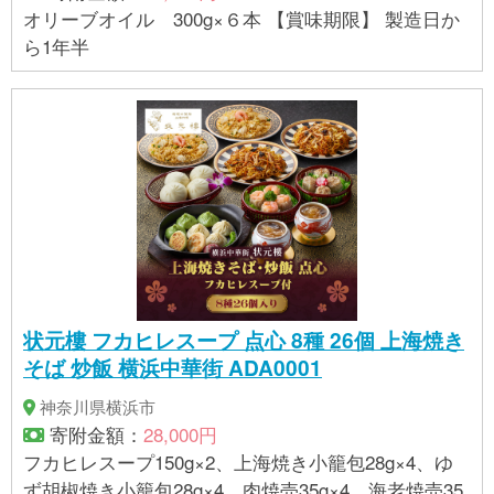
オリーブオイル 300g×６本 【賞味期限】 製造日か
ら1年半
状元樓 フカヒレスープ 点心 8種 26個 上海焼き
そば 炒飯 横浜中華街 ADA0001
神奈川県横浜市
寄附金額：
28,000円
フカヒレスープ150g×2、上海焼き小籠包28g×4、ゆ
ず胡椒焼き小籠包28g×4、肉焼売35g×4、海老焼売35