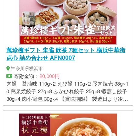
店舗は変更になる場合がありますので、ご利用前に
チケット画面下部の「使えるお店一覧」からご確認
の上ご利用下さい ※利用条件を設けているお店もある
ため、ご利用前にご確認下さい 【有効期限】 6ヶ月
（チケット画面に記載がございます）
萬珍樓ギフト 朱雀 飲茶 7種セット 横浜中華街
点心 詰め合わせ AFN0007
神奈川県横浜市
寄附金額：
20,000円
肉饅 醤油味 110g×2 えび饅 110g×2 豚肉焼売 38g×1
0 萬泉焼餃子 27g×8 ふかひれ餃子 25g×8 蝦蒸し餃子
30g×4 肉小籠包 30g×4 【賞味期限】 製造日より冷凍
で60日 【保存方法】 冷凍庫（-18℃以下）で保存し
てください 【アレルギー】 えび、小麦、卵、乳、い
か、ごま、大豆、鶏肉、豚肉、ゼラチン アレルギー
品目を含む商品を同一工場で製造しています。 ※ 表