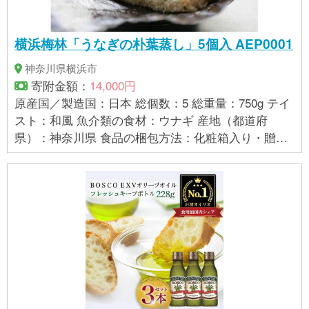
リー葉油、ニオイテンジクアオイ油、ベルガモット
果実油、ツバキ種子油、ヒマワリ種子油、マカデミ
横浜梅林「うなぎの朴葉蒸し」5個入 AEP0001
ア種子油、セイヨウハッカ油、ローレル油、セージ
油、イランイラン花油、イソプロパノール、アルニ
神奈川県横浜市
カ花エキス、キュウリ果実エキス、セイヨウキズタ
寄附金額：
14,000円
葉/茎エキス、セイヨウニワトコ花エキス、ゼニアオ
原産国／製造国：日本 総個数：5 総重量：750g テイ
イ花エキス、パリエタリアエキス、ポリクオタニウ
スト：和風 魚介類の食材：ウナギ 産地（都道府
ム－99、エタノール、（＋/－）HC黄2、HC黄4、HC
県）：神奈川県 食品の梱包方法：化粧箱入り・贈答
青2、4－ヒドロキシプロピルアミノ－3－ニトロフェ
用 食品の状態：冷凍 製造者：株式会社 梅林 横浜
ノール、塩基性青99、塩基性赤76、塩基性茶16
市中区吉田町52 販売者：株式会社 梅林 横浜市中
区吉田町52 保存方法：冷凍 【賞味期限】 冷凍90日
【アレルギー】 小麦、大豆 ※ 表示内容に関しては各
事業者の指定に基づき掲載しており、一切の内容を
保証するものではございません。 ※ご不明の点がござ
いましたら事業者まで直接お問い合わせ下さい。