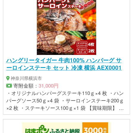
アレルギー品目を含む商品を同一工程で製造してい
る ※ 表示内容に関しては各事業者の指定に基づき掲
載しており、一切の内容を保証するものではござい
ません。 ※ご不明の点がございましたら事業者まで直
接お問い合わせ下さい。
ハングリータイガー 牛肉100% ハンバーグ サ
ーロインステーキ セット 冷凍 横浜 AEX0001
神奈川県横浜市
寄附金額：
31,000円
・オリジナルハンバーグステーキ110ｇ×4 枚 ・ハン
バーグソース50ｇ×4 袋 ・サーロインステーキ200ｇ
×2 枚 ・ステーキソース100ｇ×1 袋 【賞味期限】 発
送日より約60日 【アレルギー】 小麦、乳、牛肉、大
豆、鶏肉、豚肉、ゼラチン 【ハンバーグソース 】
乳・小麦・大豆・豚肉・牛肉・ゼラチン 【ステーキ