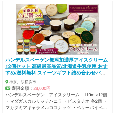
ハンデルスベーゲン無添加濃厚アイスクリーム
12個セット 高級最高品質/北海道牛乳使用 おす
すめ/送料無料 スイーツギフト詰め合わせバニ
ラ/抹茶/ベリー/ヨーグルト/ピスタチオ/ラムレー
神奈川県横浜市
ズン/ナッツ/チョコミント/あまおう｜神奈川県
寄附金額：
28,000円
横浜市 AHR0008
ハンデルスベーゲン アイスクリーム 110ml×12個
・マダガスカルリッチバニラ ・ピスタチオ 各2個 ・
マカダミアキャラメルココナッツ ・ベリーバイベリ
ー ・京都宇治抹茶 ・北海道牛乳 ・ラムレーズンカス