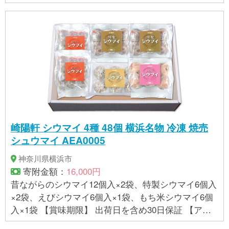
ック 【賞味期限】 製造日より7週間 【アレルギー】
カシューナッツ、くるみ、アーモンド ※ 表示内容に
関しては各事業者の指定に基づき掲載しており、一
切の内容を保証するものではございません。 ※ご不明
の点がございましたら事業者まで直接お問い合わせ
下さい。
崎陽軒 シウマイ 4種 48個 横浜名物 冷凍 焼売
シュウマイ AEA0005
神奈川県横浜市
寄附金額：
16,000円
昔ながらのシウマイ12個入×2袋、特製シウマイ6個入
×2袋、えびシウマイ6個入×1袋、もち米シウマイ6個
入×1袋 【賞味期限】 出荷日を含め30日保証 【アレ
ルギー】 えび、小麦、ごま、豚肉 ■昔ながらのシウ