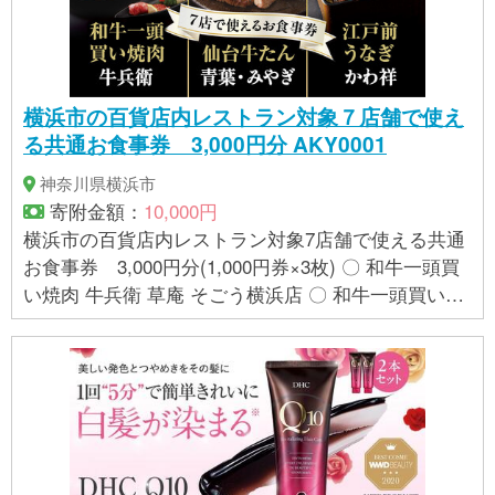
に関しては各事業者の指定に基づき掲載しており、
粉、バター、クリーム、砂糖、カカオバター、ココ
一切の内容を保証するものではございません。 ※ご不
アパウダー、卵、転化糖／乳化剤、香料、(一部に乳
明の点がございましたら事業者まで直接お問い合わ
成分・小麦・卵・大豆を含む) パリトロ・スイート：
せ下さい。
チョコレート(カカオマス、砂糖、カカオバター、コ
横浜市の百貨店内レストラン対象７店舗で使え
コアパウダー)(ベルギー製造)、クリーム、砂糖、卵
る共通お食事券 3,000円分 AKY0001
白、バター、卵黄、ココアパウダー、転化糖、カカ
オバター、小麦粉、洋酒、水あめ、食塩／乳化剤、
神奈川県横浜市
環状オリゴ糖、香料、(一部に乳成分・小麦・卵・大
寄附金額：
10,000円
豆を含む) 【賞味期限】 発送日から約10日程度 保存
横浜市の百貨店内レストラン対象7店舗で使える共通
方法：直射日光、高温多湿を避け、25℃以下の涼し
お食事券 3,000円分(1,000円券×3枚) 〇 和牛一頭買
いところで保存して下さい。※夏場は要冷蔵※ 【アレ
い焼肉 牛兵衛 草庵 そごう横浜店 〇 和牛一頭買い焼
ルギー】 小麦、卵、乳、大豆 ※ 表示内容に関しては
肉 牛兵衛 草庵 京急上大岡店 〇 仙台牛たん 青葉 横
各事業者の指定に基づき掲載しており、一切の内容
浜高島屋店 〇 仙台牛たん 青葉 東急百貨店たまプラ
を保証するものではございません。 ※ご不明の点がご
ーザ店 ○ 仙台牛たん 青葉 京急上大岡店 〇 仙台牛た
ざいましたら事業者まで直接お問い合わせ下さい。
ん みやぎ そごう横浜店 〇 江戸前うなぎ かわ祥 京急
上大岡店 【有効期限】 １年間 【アレルギー】 アレ
ルギーについては、ご来店の際に、各店舗でご確認
ください。 ※ 表示内容に関しては各事業者の指定に