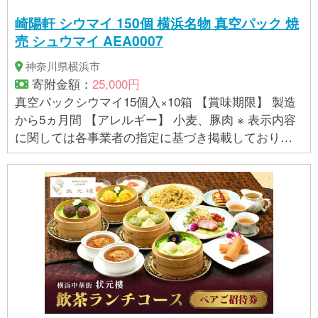
崎陽軒 シウマイ 150個 横浜名物 真空パック 焼
売 シュウマイ AEA0007
神奈川県横浜市
寄附金額：
25,000円
真空パックシウマイ15個入×10箱 【賞味期限】 製造
から5ヵ月間 【アレルギー】 小麦、豚肉 ※ 表示内容
に関しては各事業者の指定に基づき掲載しており、
一切の内容を保証するものではございません。 ※ご不
明の点がございましたら事業者まで直接お問い合わ
せ下さい。