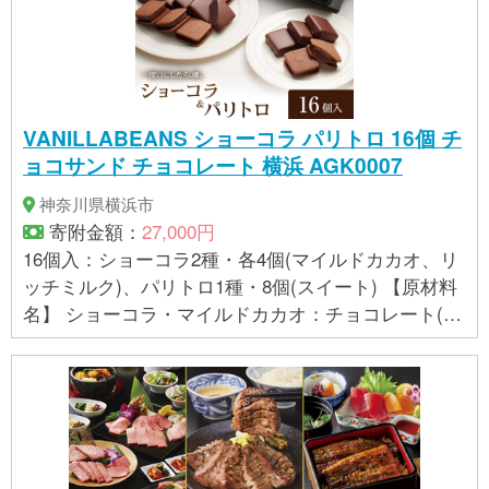
カオマス、カカオバター、全粉乳)(ベルギー製造)、
小麦粉、バター、クリーム、砂糖、カカオバター、
ココアパウダー、卵、転化糖／乳化剤、香料、(一部
に乳成分・小麦・卵・大豆を含む) ショーコラ・カフ
ェプレミアム：チョコレート（砂糖、カカオマス、
VANILLABEANS ショーコラ パリトロ 16個 チ
カカオバター、全粉乳)(ベルギー製造)、小麦粉、ク
ョコサンド チョコレート 横浜 AGK0007
リーム、バター、砂糖、カカオバター、ココアパウ
ダー、卵、転化糖、コーヒー／乳化剤、香料、(一部
神奈川県横浜市
に乳成分・小麦・卵・大豆を含む) ショーコラ・プラ
寄附金額：
27,000円
リネノワゼット：チョコレート（砂糖、カカオマ
16個入：ショーコラ2種・各4個(マイルドカカオ、リ
ス、カカオバター、全粉乳)(ベルギー製造)、小麦
ッチミルク)、パリトロ1種・8個(スイート) 【原材料
粉、バター、クリーム、砂糖、ヘーゼルナッツペー
名】 ショーコラ・マイルドカカオ：チョコレート(カ
スト、カカオバター、ココアパウダー、卵、転化糖
カオマス、砂糖、カカオバター)(ベルギー製造)、小
／乳化剤、ソルビトール、香料、(一部に乳成分・小
麦粉、クリーム、バター、砂糖、転化糖、カカオバ
麦・卵・大豆を含む) 【賞味期限】 発送日から約10
ター、ココアパウダー、卵、洋酒／乳化剤、香料、
日程度 保存方法：直射日光、高温多湿を避け、25℃
(一部に乳成分・小麦・卵・大豆を含む) ショーコ
以下の涼しいところで保存して下さい。※夏場は要冷
ラ・リッチミルク：チョコレート(砂糖、カカオマ
蔵※ 【アレルギー】 小麦、卵、乳、大豆 ※ 表示内容
ス、カカオバター、全粉乳)(ベルギー製造)、小麦