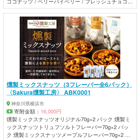
ココナッツ / ベリーバイベリー / フレッシュチョコミ
ント / あまおう苺ミルク ※本返礼品は製造工程の主要
部分(製品完成までの全工程)を市内の事業所で実施し
ています。 ■商品サイズ ・内容量：110ml ・カップ
外寸：直径 φ77mm × 高さ 45mm ■内箱サイズ ・縦
155mm × 横 235mm × 高さ 80mm ・6個入り 【アレ
ルギー】 卵、乳、ゼラチン、マカダミアナッツ 小
麦、くるみ、カシューナッツ、大豆、バナナ、リン
ゴ、オレンジ、キウイフルーツ、アーモンド、大豆
を原材料にした製品と同じ工程で作られています。 ※
表示内容に関しては各事業者の指定に基づき掲載し
燻製ミックスナッツ（3フレーバー全6パック）
ており、一切の内容を保証するものではございませ
〈Sakura燻製工房〉 ABK0001
ん。 ※ご不明の点がございましたら事業者まで直接お
問い合わせ下さい。
神奈川県横浜市
寄附金額：
16,000円
燻製ミックスナッツオリジナル70g×2 パック 燻製ミ
ックスナッツトリュフソルトフレーバー70g×2 パッ
ク 燻製ミックスナッツメープルフレーバー70g×2 パ