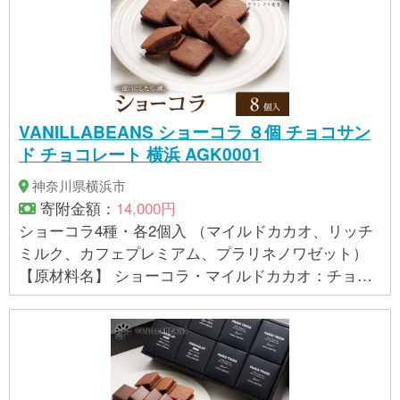
VANILLABEANS ショーコラ ８個 チョコサン
ド チョコレート 横浜 AGK0001
神奈川県横浜市
寄附金額：
14,000円
ショーコラ4種・各2個入 （マイルドカカオ、リッチ
ミルク、カフェプレミアム、プラリネノワゼット）
【原材料名】 ショーコラ・マイルドカカオ：チョコ
レート(カカオマス、砂糖、カカオバター)(ベルギー
製造)、小麦粉、クリーム、バター、砂糖、転化糖、
カカオバター、ココアパウダー、卵、洋酒／乳化
剤、香料、(一部に乳成分・小麦・卵・大豆を含む)
ショーコラ・リッチミルク：チョコレート(砂糖、カ