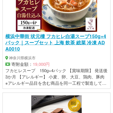
示内容に関しては各事業者の指定に基づき掲載して
おり、一切の内容を保証するものではございませ
ん。 ※ご不明の点がございましたら事業者まで直接お
問い合わせ下さい。
横浜中華街 状元樓 フカヒレ白湯スープ150g×4
パック｜スープセット 上海 飲茶 総菜 冷凍 AD
A0010
神奈川県横浜市
寄附金額：
19,000円
フカヒレスープ 150g×4パック 【賞味期限】 発送後
3か月 【アレルギー】 小麦、卵、大豆、鶏肉、豚肉
※アレルギー品目を含む商品を同一工程で製造してい
る ※ 表示内容に関しては各事業者の指定に基づき掲
載しており、一切の内容を保証するものではござい
ません。 ※ご不明の点がございましたら事業者まで直
接お問い合わせ下さい。