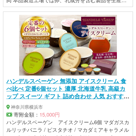
ています。 ※ 表示内容に関しては各事業者の指定に
基づき掲載しており、一切の内容を保証するもので
はございません。 ※ご不明の点がございましたら事業
者まで直接お問い合わせ下さい。
ハンデルスベーゲン 無添加 アイスクリーム 食
べ比べ 定番6個セット 濃厚 北海道牛乳 高級カ
ップ スイーツ ギフト 詰め合わせ 人気 おすすめ
送料無料 バニラ ベリー ヨーグルト ピスタチオ
神奈川県横浜市
あまおう チョコミント｜神奈川県 横浜市 AHR
寄附金額：
15,000円
0001
ハンデルスベーゲン アイスクリーム6個 マダガスカ
ルリッチバニラ / ピスタチオ / マカダミアキャラメル