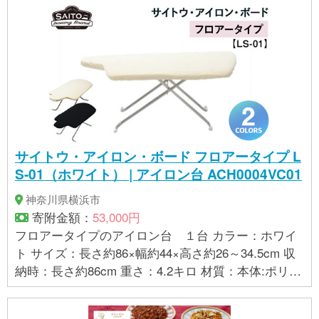
ステンレス、脚キャップ:硬質ゴム、カバー:綿
サイトウ・アイロン・ボード フロアータイプ L
S-01（ホワイト） | アイロン台 ACH0004VC01
神奈川県横浜市
寄附金額：
53,000円
フロアータイプのアイロン台 １台 カラー：ホワイ
ト サイズ：長さ約86×幅約44×高さ約26～34.5cm 収
納時：長さ約86cm 重さ：4.2キロ 材質：本体:ポリエ
チレン、フェルト:ポリエステル、脚:スチール、脚キ
ャップ:樹脂、カバー:綿