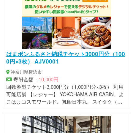
ソース 】 小麦・大豆・豚肉・牛肉・鶏肉・ゼラチン
下記内容は、同梱されている商品をまとめたもので
す ※ 表示内容に関しては各事業者の指定に基づき掲
載しており、一切の内容を保証するものではござい
ません。 ※ご不明の点がございましたら事業者まで直
接お問い合わせ下さい。
はまポンふるさと納税チケット3000円分（100
0円×3枚） AJV0001
神奈川県横浜市
寄附金額：
10,000円
回数券型チケット3,000円分（1,000円分×3枚） 利用
可能店舗 【レジャー】 YOKOHAMA AIR CABIN、よ
こはまコスモワールド、帆船日本丸、スイタク（水
上タクシー）、京浜フェリーボート株式会社 【みな
とみらい・桜木町】 アニヴェルセルカフェみなとみ
らい横浜、足柄牛焼肉もり次、重慶厨房CIAL桜木
町、天府城 【関内・馬車道・野毛周辺】 馬車道十番