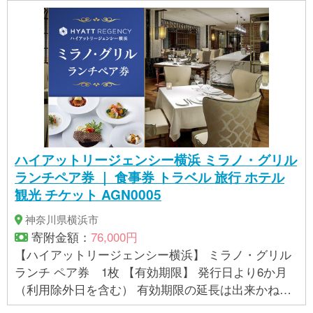
マイ、特製シウマイ、えびシウマイの製造ラインで
は特定原材料のうち、乳成分、かにを含む製品を生
産しています。 ■もち米シウマイの製造ラインでは特
定原材料のうち、卵を含む製品を生産しています。 ※
表示内容に関しては各事業者の指定に基づき掲載し
ており、一切の内容を保証するものではございませ
ん。 ※ご不明の点がございましたら事業者まで直接お
問い合わせ下さい。
ハイアットリージェンシー横浜 ミラノ・グリル
ランチペア券 ｜ 食事券 トラベル 旅行 ホテル
観光 チケット AGN0005
神奈川県横浜市
寄附金額：
76,000円
【ハイアットリージェンシー横浜】 ミラノ・グリル
ランチ ペア券 1枚 【有効期限】 発行日より6か月
（利用除外日を含む） 有効期限の延長は出来かねま
す。