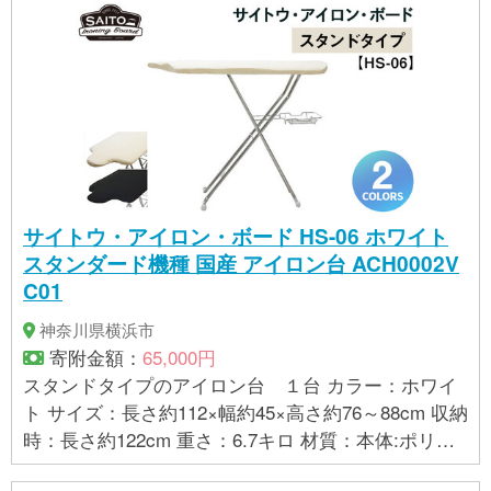
製品を生産しています。 ※ 表示内容に関しては各事
業者の指定に基づき掲載しており、一切の内容を保
証するものではございません。 ※ご不明の点がござい
ましたら事業者まで直接お問い合わせ下さい。
サイトウ・アイロン・ボード HS-06 ホワイト
スタンダード機種 国産 アイロン台 ACH0002V
C01
神奈川県横浜市
寄附金額：
65,000円
スタンドタイプのアイロン台 １台 カラー：ホワイ
ト サイズ：長さ約112×幅約45×高さ約76～88cm 収納
時：長さ約122cm 重さ：6.7キロ 材質：本体:ポリエ
チレン、フェルト:ポリエステル、脚・アイロン置き: