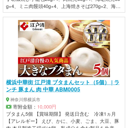
g×4、ミニ肉饅頭40g×4、上海焼きそば270g×2、海鮮
入り生姜炒飯270g×2 【賞味期限】 発送後3か月 【ア
レルギー】 えび、小麦、卵、乳、いか、牛肉、ご
ま、大豆、鶏肉、豚肉、ゼラチン ※アレルギー品目を
含む商品を同一工程で製造している ※ 表示内容に関
しては各事業者の指定に基づき掲載しており、一切
の内容を保証するものではございません。 ※ご不明の
点がございましたら事業者まで直接お問い合わせ下
さい。
横浜中華街 江戸清 ブタまんセット（5個） | ラ
ンチ 豚まん 肉 中華 ABM0005
神奈川県横浜市
寄附金額：
10,000円
ブタまん5個 【賞味期限】 発送日含む 冷凍1ヵ月
【アレルギー】 えび、かに、小麦、ごま、大豆、豚
肉 本品製造工場では卵、乳成分を含む製品を生産し