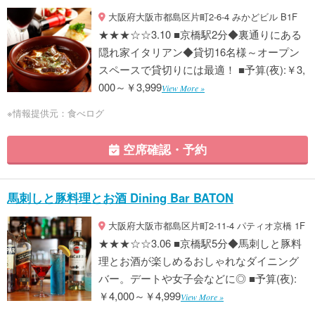
大阪府大阪市都島区片町2-6-4 みかどビル B1F
★★★☆☆3.10 ■京橋駅2分◆裏通りにある
隠れ家イタリアン◆貸切16名様～オープン
スペースで貸切りには最適！ ■予算(夜):￥3,
000～￥3,999
View More »
※情報提供元：食べログ
空席確認・予約
馬刺しと豚料理とお酒 Dining Bar BATON
大阪府大阪市都島区片町2-11-4 パティオ京橋 1F
★★★☆☆3.06 ■京橋駅5分◆馬刺しと豚料
理とお酒が楽しめるおしゃれなダイニング
バー。デートや女子会などに◎ ■予算(夜):
￥4,000～￥4,999
View More »