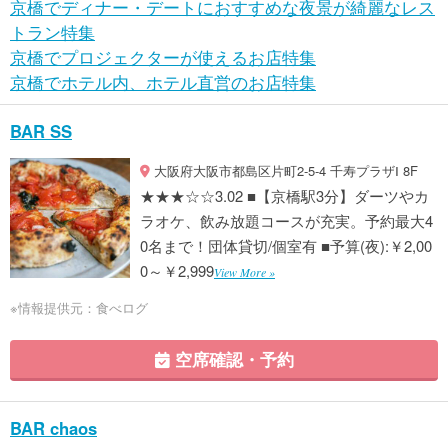
京橋でディナー・デートにおすすめな夜景が綺麗なレス
トラン特集
京橋でプロジェクターが使えるお店特集
京橋でホテル内、ホテル直営のお店特集
BAR SS
大阪府大阪市都島区片町2-5-4 千寿プラザⅠ 8F
★★★☆☆3.02 ■【京橋駅3分】ダーツやカ
ラオケ、飲み放題コースが充実。予約最大4
0名まで！団体貸切/個室有 ■予算(夜):￥2,00
0～￥2,999
View More »
※情報提供元：食べログ
空席確認・予約
BAR chaos