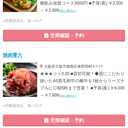
種飲み放題コース3000円 ■予算(夜):￥2,000
～￥2,999
View More »
※情報提供元：食べログ
空席確認・予約
焼肉零六
大阪府大阪市都島区東野田町3-7-17
★★★☆☆3.20 ■貸切可能！◆質にこだわり
抜いたA5黒毛和牛の雌牛を1枚からリーズナ
ブルに◎朝5時まで営業！ ■予算(夜):￥6,000
～￥7,999
View More »
※情報提供元：食べログ
空席確認・予約