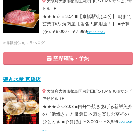
大阪府大阪市都島区東野田町3-10-19 サンピアザ
ビル 1F
★★★☆☆3.54 ■【京橋駅徒歩3分】 朝まで
営業中の 焼肉屋【著名人御用達！】 ■予算
(夜):￥6,000～￥7,999
View More »
※情報提供元：食べログ
空席確認・予約
磯丸水産 京橋店
大阪府大阪市都島区東野田町3-10-19 京橋サンピ
アザビル 1F
★★★☆☆3.08 ■自分で焼きあげる新鮮魚介
の『浜焼き』と厳選日本酒を楽しむ至福の
ひととき ■予算(夜):￥3,000～￥3,999
View Mor
e »