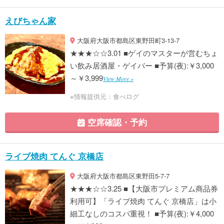
えびちゃん家
大阪府大阪市都島区東野田町3-13-7
★★★☆☆3.01 ■ゲイのマスターが営むちょ
い飲み居酒屋・ゲイバー ■予算(夜):￥3,000
～￥3,999
View More »
※情報提供元：食べログ
空席確認・予約
ライブ焼肉 てんぐ 京橋店
大阪府大阪市都島区東野田5-7-7
★★★☆☆3.25 ■【大阪市プレミアム商品券
利用可】「ライブ焼肉 てんぐ 京橋店」は小
細工なしのコスパ重視！ ■予算(夜):￥4,000