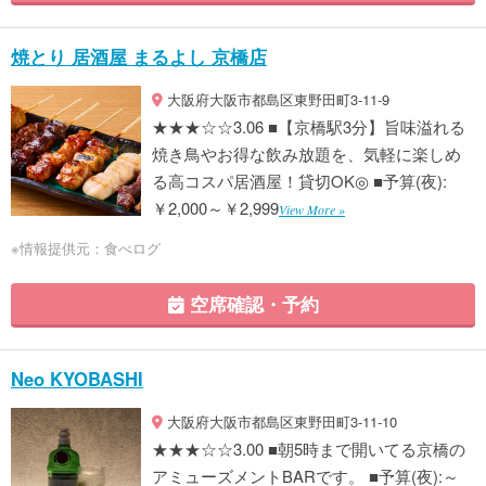
焼とり 居酒屋 まるよし 京橋店
大阪府大阪市都島区東野田町3-11-9
★★★☆☆3.06 ■【京橋駅3分】旨味溢れる
焼き鳥やお得な飲み放題を、気軽に楽しめ
る高コスパ居酒屋！貸切OK◎ ■予算(夜):
￥2,000～￥2,999
View More »
※情報提供元：食べログ
空席確認・予約
Neo KYOBASHI
大阪府大阪市都島区東野田町3-11-10
★★★☆☆3.00 ■朝5時まで開いてる京橋の
アミューズメントBARです。 ■予算(夜):～