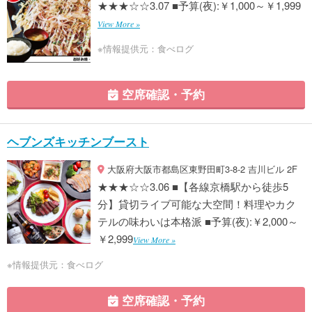
★★★☆☆3.07 ■予算(夜):￥1,000～￥1,999
View More »
※情報提供元：食べログ
空席確認・予約
ヘブンズキッチンブースト
大阪府大阪市都島区東野田町3-8-2 吉川ビル 2F
★★★☆☆3.06 ■【各線京橋駅から徒歩5
分】貸切ライブ可能な大空間！料理やカク
テルの味わいは本格派 ■予算(夜):￥2,000～
￥2,999
View More »
※情報提供元：食べログ
空席確認・予約