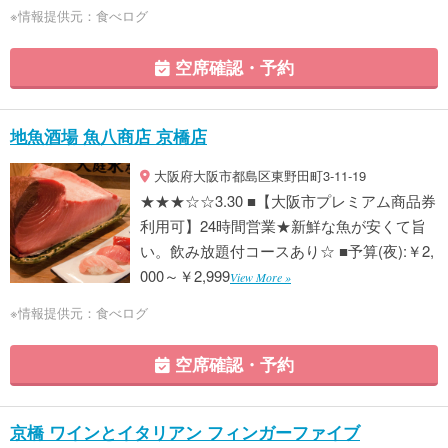
※情報提供元：食べログ
空席確認・予約
地魚酒場 魚八商店 京橋店
大阪府大阪市都島区東野田町3-11-19
★★★☆☆3.30 ■【大阪市プレミアム商品券
利用可】24時間営業★新鮮な魚が安くて旨
い。飲み放題付コースあり☆ ■予算(夜):￥2,
000～￥2,999
View More »
※情報提供元：食べログ
空席確認・予約
京橋 ワインとイタリアン フィンガーファイブ