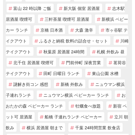
富山 22 時以降 ご飯
新大阪 個室 居酒屋
志木駅
居酒屋 喫煙可
三軒茶屋 喫煙可 居酒屋
新横浜 ベビー
カー ランチ
京橋 日本酒
大森 激辛
市ヶ谷駅 テ
イクアウト
ふるさと納税 飲料の詰合せ・セット
川崎
テイクアウト
秋葉原 居酒屋 24時間
札幌 外飲み 昼
北千住 居酒屋 喫煙可
門前仲町 深夜営業
茗荷谷
テイクアウト
田町 日曜日 ランチ
東山公園 水槽
謎解き街コン 感想
新橋 外飲み
ニュウマン横浜
子連れランチ
ニュウマン横浜 ベビーカー ランチ
お
おたかの森 ベビーカー ランチ
牡蠣食べ放題
新宿 ペ
ット可 居酒屋
船橋 子連れランチ ベビーカー
立川 朝
飲み
横浜 居酒屋 朝まで
千葉 24時間営業 飲食店