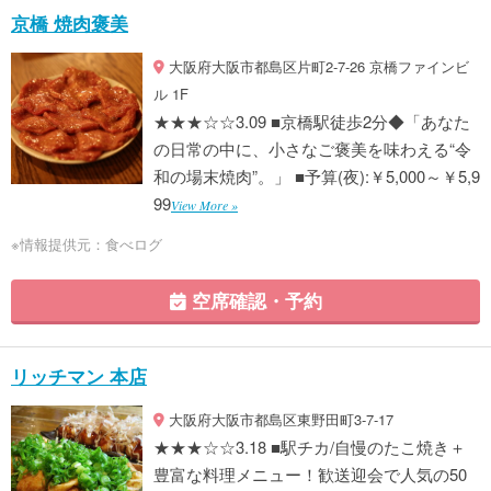
京橋 焼肉褒美
大阪府大阪市都島区片町2-7-26 京橋ファインビ
ル 1F
★★★☆☆3.09 ■京橋駅徒歩2分◆「あなた
の日常の中に、小さなご褒美を味わえる“令
和の場末焼肉”。」 ■予算(夜):￥5,000～￥5,9
99
View More »
※情報提供元：食べログ
空席確認・予約
リッチマン 本店
大阪府大阪市都島区東野田町3-7-17
★★★☆☆3.18 ■駅チカ/自慢のたこ焼き＋
豊富な料理メニュー！歓送迎会で人気の50