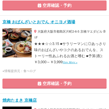
空席確認・予約
京橋 おばんざいとおでん オニヨメ酒場
大阪府大阪市都島区片町2-6-5 京橋マエダビル B
1F
★★★☆☆3.15 ■サラリーマンに◎あっさり
味のおばんざいやコクのあるおでんを、ス
トーリー性あふれるお酒と嗜む ■予算(夜):
￥3,000～￥3,999
View More »
※情報提供元：食べログ
空席確認・予約
焼肉たまき 京橋店