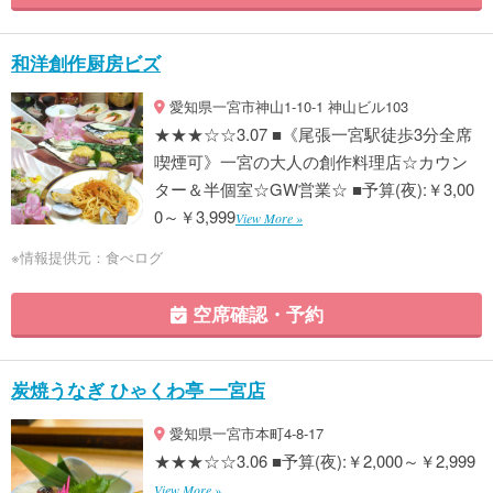
和洋創作厨房ビズ
愛知県一宮市神山1-10-1 神山ビル103
★★★☆☆3.07 ■《尾張一宮駅徒歩3分全席
喫煙可》一宮の大人の創作料理店☆カウン
ター＆半個室☆GW営業☆ ■予算(夜):￥3,00
0～￥3,999
View More »
※情報提供元：食べログ
空席確認・予約
炭焼うなぎ ひゃくわ亭 一宮店
愛知県一宮市本町4-8-17
★★★☆☆3.06 ■予算(夜):￥2,000～￥2,999
View More »