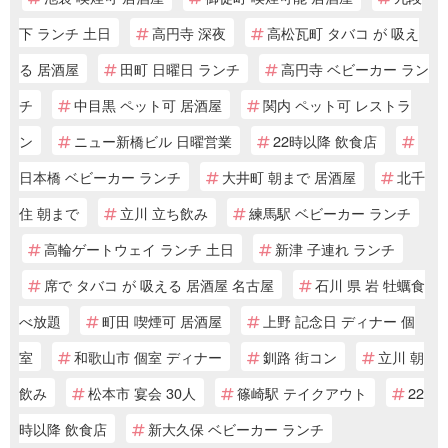
下 ランチ 土日
高円寺 深夜
高松瓦町 タバコ が 吸え
る 居酒屋
田町 日曜日 ランチ
高円寺 ベビーカー ラン
チ
中目黒 ペット可 居酒屋
関内 ペット可 レストラ
ン
ニュー新橋ビル 日曜営業
22時以降 飲食店
日本橋 ベビーカー ランチ
大井町 朝まで 居酒屋
北千
住 朝まで
立川 立ち飲み
練馬駅 ベビーカー ランチ
高輪ゲートウェイ ランチ 土日
新津 子連れ ランチ
席で タバコ が 吸える 居酒屋 名古屋
石川 県 岩 牡蠣食
べ放題
町田 喫煙可 居酒屋
上野 記念日 ディナー 個
室
和歌山市 個室 ディナー
釧路 街コン
立川 朝
飲み
松本市 宴会 30人
篠崎駅 テイクアウト
22
時以降 飲食店
新大久保 ベビーカー ランチ