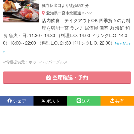
興寺駅出口より徒歩約21分
愛知県一宮市北園通２-7-2
店内飲食、テイクアウトOK 四季折々のお料
理を堪能一宮 ランチ 居酒屋 個室 肉 海鮮 和
食 魚火～日: 11:30～14:30 （料理L.O. 14:00 ドリンクL.O. 14:0
0）18:00～22:00 （料理L.O. 21:30 ドリンクL.O. 22:00）
View More
»
※情報提供元：ホットペッパーグルメ
空席確認・予約
シェア
ポスト
送る
共有