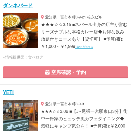
ダンネバード
愛知県一宮市本町3-9-21 松永ビル
★★★☆☆3.15 ■ネパール出身の店主が営む
リーズナブルな本格カレー店◆お得な飲み
放題付きコースあり【貸切可】 ■予算(夜):
￥1,000～￥1,999
View More »
※情報提供元：食べログ
空席確認・予約
YETI
愛知県一宮市本町3-9-3
★★★☆☆3.06 ■【JR尾張一宮駅東口3分】街
中一軒家のヒュッテ風カフェダイニング◆
気軽にキャンプ気分を！ ■予算(夜):￥2,000