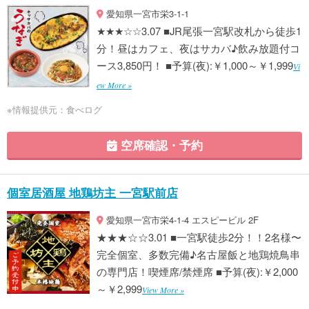
愛知県一宮市栄3-1-1
★★★☆☆3.07 ■JR尾張一宮駅改札から徒歩1
分！昼はカフェ、夜はサカバ♪飲み放題付コ
ース3,850円！ ■予算(夜):￥1,000～￥1,999
Vi
ew More »
※情報提供元：食べログ
空席確認・予約
個室居酒屋 地鶏坊主 一宮駅前店
愛知県一宮市栄4-1-4 エスピービル 2F
★★★☆☆3.01 ■一宮駅徒歩2分！！2名様〜
完全個室、多数完備♪名古屋飯と地鶏焼鳥串
の専門店！喫煙席/禁煙席 ■予算(夜):￥2,000
～￥2,999
View More »