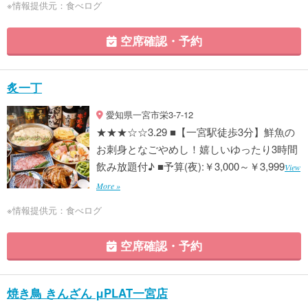
※情報提供元：食べログ
空席確認・予約
炙一丁
愛知県一宮市栄3-7-12
★★★☆☆3.29 ■【一宮駅徒歩3分】鮮魚の
お刺身となごやめし！嬉しいゆったり3時間
飲み放題付♪ ■予算(夜):￥3,000～￥3,999
View
More »
※情報提供元：食べログ
空席確認・予約
焼き鳥 きんざん μPLAT一宮店