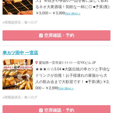
ス】 串焼きや季節の一品を肴に楽しく飲め
るネオ大衆酒場！気軽な一杯に◎ ■予算(夜):
￥3,000～￥3,999
View More »
※情報提供元：食べログ
空席確認・予約
串カツ田中 一宮店
愛知県一宮市栄1-11-11 一宮YKビル 2F
★★★☆☆3.04 ■大阪伝統の串カツと手頃な
ドリンクが自慢！お子様連れの家族から大
人の飲み会まで大歓迎です！ ■予算(夜):￥2,
000～￥2,999
View More »
※情報提供元：食べログ
空席確認・予約