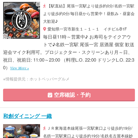
【駅直結】尾張一宮駅より徒歩約0分/名鉄一宮駅
より徒歩約0分/毎日昼から営業中！昼飲み・昼宴会
大歓迎♪
愛知県一宮市新生１－１－１ イチビルB1F
毎日昼11時～営業中♪ お寿司をテイクアウ
トで♪名鉄一宮駅 尾張一宮 居酒屋 個室 歓送
迎会マイク利用可。プロジェクター・スクリーンあり月～日、
祝日、祝前日: 11:00～23:00 （料理L.O. 22:00 ドリンクL.O. 22:3
0）
View More »
※情報提供元：ホットペッパーグルメ
空席確認・予約
和創ダイニング 一織
ＪＲ東海道本線尾張一宮駅東口より徒歩約19分/
名鉄一宮駅東口より徒歩約19分/名鉄名古屋本線妙