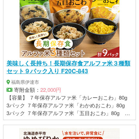
間
美味しく長持ち！長期保存食アルファ米３種類
セット９パック入り F20C-843
福島県伊達市
寄附金額：
22,000円
【容量】 ７年保存アルファ米「カレーおこわ」80g
3パック ７年保存アルファ米「わかめおこわ」80g
3パック ７年保存アルファ米「五目おこわ」80g 3
パック ※すべてお湯を注いで、出来上がりには230g
程度になります。 【消費期限】 製造・加工後 7年
間