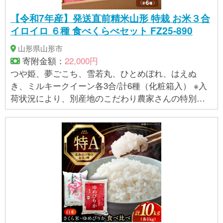
【令和7年産】発送直前精米山形 特栽 お米３合
イロイロ ６種 食べくらべセット FZ25-890
山形県山形市
寄附金額：
22,000円
つや姫、夢ごこち、雪若丸、ひとめぼれ、はえぬ
き、ミルキークイーン各3合/計6種（化粧箱入） ※入
荷状況により、別産地のこだわり農家さんの特別栽
培米をご用意させて頂く場合がございます。