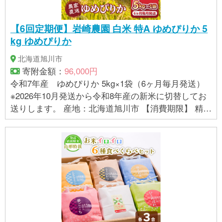
【6回定期便】岩崎農園 白米 特A ゆめぴりか 5
kg ゆめぴりか
北海道旭川市
寄附金額：
96,000円
令和7年産 ゆめぴりか 5kg×1袋（6ヶ月毎月発送）
※2026年10月発送から令和8年産の新米に切替してお
送りします。 産地：北海道旭川市 【消費期限】 精米
日より１か月程度で消費して頂く事をお勧めいたし
ます。 保存方法：冷暗所にて保管ください。