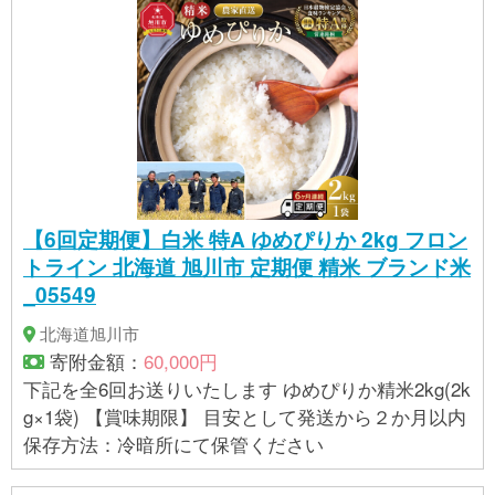
【6回定期便】白米 特A ゆめぴりか 2kg フロン
トライン 北海道 旭川市 定期便 精米 ブランド米
_05549
北海道旭川市
寄附金額：
60,000円
下記を全6回お送りいたします ゆめぴりか精米2kg(2k
g×1袋) 【賞味期限】 目安として発送から２か月以内
保存方法：冷暗所にて保管ください