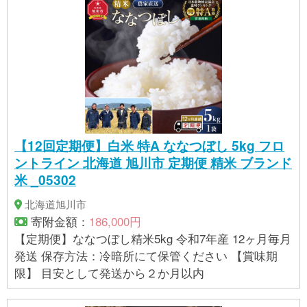
【12回定期便】白米 特A ななつぼし 5kg フロ
ントライン 北海道 旭川市 定期便 精米 ブランド
米 _05302
北海道旭川市
寄附金額：
186,000円
【定期便】ななつぼし精米5kg 令和7年産 12ヶ月毎月
発送 保存方法：冷暗所にて保管ください 【賞味期
限】 目安として発送から２か月以内