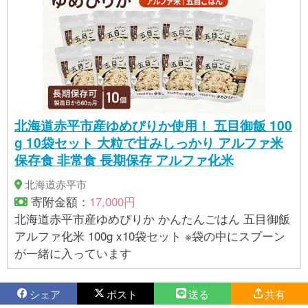
北海道赤平市産ゆめぴりか使用！ 五目御飯 100
g 10袋セット 大粒で甘みしっかり アルファ米
保存食 非常食 長期保存 アルファ化米
北海道赤平市
寄附金額：
17,000円
北海道赤平市産ゆめぴりか かんたんごはん 五目御飯
アルファ化米 100g x10袋セット ※袋の中にスプーン
が一緒に入っています
シェア
ポスト
送る
共有