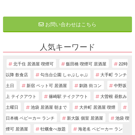
お問い合わせはこちら
人気キーワード
北千住 居酒屋 喫煙可
飯田橋 喫煙可 居酒屋
22時
以降 飲食店
勾当台公園 しゃぶしゃぶ
大手町 ランチ
土日
新宿 ペット可 居酒屋
釧路 街コン
中野坂
上 テイクアウト
篠崎駅 テイクアウト
大曽根 昼飲み
土曜日
池袋 居酒屋 朝まで
大井町 居酒屋 喫煙
日本橋 ベビーカー ランチ
新大阪 個室 居酒屋
池袋 喫
煙可 居酒屋
牡蠣食べ放題
海老名 ベビーカー ラン