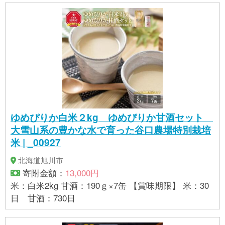
ゆめぴりか白米２kg ゆめぴりか甘酒セット
大雪山系の豊かな水で育った谷口農場特別栽培
米 | _00927
北海道旭川市
寄附金額：
13,000円
米：白米2kg 甘酒：190ｇ×7缶 【賞味期限】 米：30
日 甘酒：730日