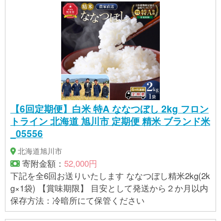
【6回定期便】白米 特A ななつぼし 2kg フロン
トライン 北海道 旭川市 定期便 精米 ブランド米
_05556
北海道旭川市
寄附金額：
52,000円
下記を全6回お送りいたします ななつぼし精米2kg(2k
g×1袋) 【賞味期限】 目安として発送から２か月以内
保存方法：冷暗所にて保管ください