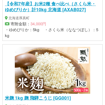
【令和7年産】お米2種 食べ比べ（さくら米・
ゆめぴりか）計10kg 北海道 [AXAB027]
北海道厚真町
寄附金額：
34,000円
・ゆめぴりか：5kg ・さくら米（ななつぼし）：5
kg
米麹 1kg 麹 飛騨こうじ [GG001]