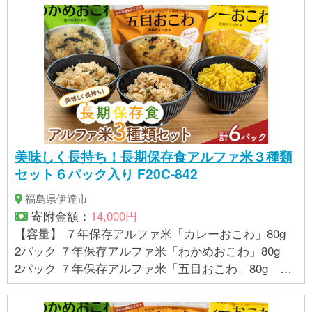
美味しく長持ち！長期保存食アルファ米３種類
セット６パック入り F20C-842
福島県伊達市
寄附金額：
14,000円
【容量】 ７年保存アルファ米「カレーおこわ」80g
2パック ７年保存アルファ米「わかめおこわ」80g
2パック ７年保存アルファ米「五目おこわ」80g 2
パック ※すべてお湯を注いで、出来上がりには230g
程度になります。 【消費期限】 製造・加工後 7年