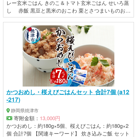
レー玄米ごはん きのこ＆トマト玄米ごはん せいろ蒸
し 赤飯 黒豆と黒米のおこわ 栗とさつまいものおこ
わ とりごぼうおこわ 紅鮭ときのこのおこわ うなぎお
こわ 根菜ちらし寿司 華味鳥のそぼろ寿司 華味鳥のか
しわごはん 桜えびと高菜のごはん ぶり照焼きごはん
博多和牛ごはん 各125ｇ
かつおめし・桜えびごはんセット 合計7個 (a12
-217)
静岡県焼津市
寄附金額：
13,000円
かつおめし：約180g×5個、桜えびごはん：約180g×2
個 合計7個 【関連キーワード】 炊き込みご飯 セット