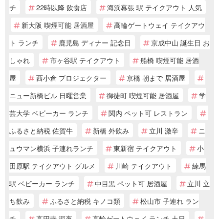
チ
22時以降 飲食店
海浜幕張 駅 テイクアウト 人気
新大阪 喫煙可能 居酒屋
高輪ゲートウェイ テイクアウ
ト ランチ
鹿児島 ディナー 記念日
京成中山 誕生日 お
しゃれ
市ヶ谷駅 テイクアウト
船橋 喫煙可能 居酒
屋
西小倉 プロジェクター
京橋 朝まで 居酒屋
ニュー新橋ビル 日曜営業
御徒町 喫煙可能 居酒屋
学
芸大学 ベビーカー ランチ
関内 ペット可 レストラン
ふるさと納税 佐賀牛
新橋 外飲み
立川 激辛
ニ
ュウマン横浜 子連れランチ
東新宿 テイクアウト
小
田原駅 テイクアウト グルメ
川崎 テイクアウト
練馬
駅 ベビーカー ランチ
中目黒 ペット可 居酒屋
立川 立
ち飲み
ふるさと納税 キノコ類
松山市 子連れ ラン
チ
高円寺 深夜
高輪ゲートウェイ ランチ 土日