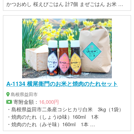
かつおめし 桜えびごはん 計7個 まぜごはん お米 か
つお 桜エビ 冷凍 ご飯 個包装 焼津
A-1134 横尾衛門のお米と焼肉のたれセット
島根県益田市
寄附金額：
16,000円
・島根県益田市二条産コシヒカリ白米 3kg（1袋）
・焼肉のたれ（しょうゆ味）160ml 1本
・焼肉のたれ（みそ味）160ml 1本
・にんにく醤油 160ml 1本