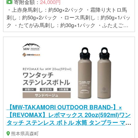
寄附金額：
24,000円
・上赤身馬刺し：約50g×2パック ・霜降り大トロ馬
刺し：約50g×2パック ・ロース馬刺し：約50g×1パッ
ク ・たてがみ馬刺し：約30g×1パック ・ふたえご馬
刺し：約50g×1パック ・馬刺しユッケ：約50g×1パッ
ク ・ユッケタレ：10ml×1パック ・馬刺し専用醤油：
80ml×1本 合計：約380g
【MW-TAKAMORI OUTDOOR BRAND-】×
【REVOMAX】レボマックス 20oz(592ml)ワン
タッチ ステンレス ボトル 水筒 タンブラー マグ
ボトル 真空断熱 保温 保冷 炭酸OK キャンプ ア
熊本県高森町
ウトドア オフィス【サンドベージュ(全5色展