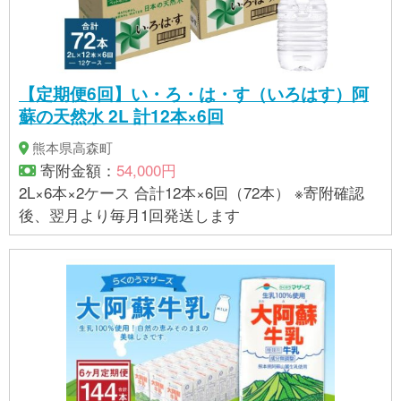
【定期便6回】い・ろ・は・す（いろはす）阿
蘇の天然水 2L 計12本×6回
熊本県高森町
寄附金額：
54,000円
2L×6本×2ケース 合計12本×6回（72本） ※寄附確認
後、翌月より毎月1回発送します