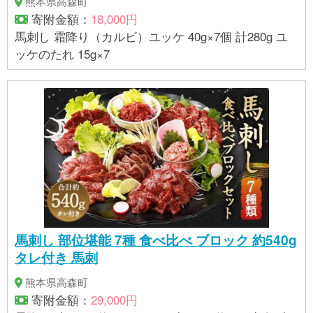
熊本県高森町
寄附金額：
18,000円
馬刺し 霜降り（カルビ）ユッケ 40g×7個 計280g ユ
ッケのたれ 15g×7
馬刺し 部位堪能 7種 食べ比べ ブロック 約540g
タレ付き 馬刺
熊本県高森町
寄附金額：
29,000円