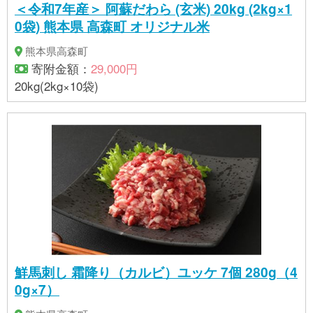
＜令和7年産＞ 阿蘇だわら (玄米) 20kg (2kg×1
0袋) 熊本県 高森町 オリジナル米
熊本県高森町
寄附金額：
29,000円
20kg(2kg×10袋)
鮮馬刺し 霜降り（カルビ）ユッケ 7個 280g（4
0g×7）