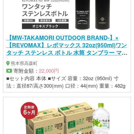
【MW-TAKAMORI OUTDOOR BRAND-】×
【REVOMAX】レボマックス 32oz(950ml)ワン
タッチ ステンレス ボトル 水筒 タンブラー マグ
ボトル 真空断熱 保温 保冷 炭酸OK キャンプ ア
熊本県高森町
ウトドア オフィス【オニキスブラック(全5色展
寄附金額：
22,000円
開)】
■セット内容 本体 ■サイズ 容量：32oz (950ml) 寸
法：直径87/高さ300(mm) 口径：44(mm) 重量：482g