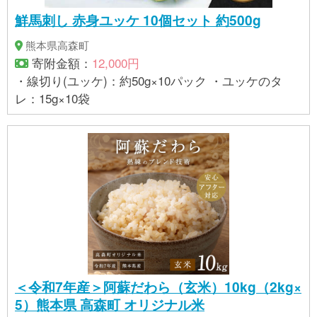
鮮馬刺し 赤身ユッケ 10個セット 約500g
熊本県高森町
寄附金額：
12,000円
・線切り(ユッケ)：約50g×10パック ・ユッケのタ
レ：15g×10袋
＜令和7年産＞阿蘇だわら（玄米）10kg（2kg×
5）熊本県 高森町 オリジナル米