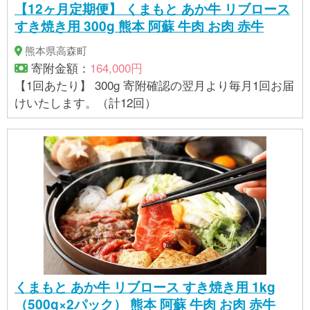
【12ヶ月定期便】 くまもと あか牛 リブロース
すき焼き用 300g 熊本 阿蘇 牛肉 お肉 赤牛
熊本県高森町
寄附金額：
164,000円
【1回あたり】 300g 寄附確認の翌月より毎月1回お届
けいたします。（計12回）
くまもと あか牛 リブロース すき焼き用 1kg
（500g×2パック） 熊本 阿蘇 牛肉 お肉 赤牛