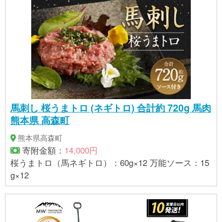
馬刺し 桜うまトロ (ネギトロ) 合計約 720g 馬肉
熊本県 高森町
熊本県高森町
寄附金額：
14,000円
桜うまトロ（馬ネギトロ）：60g×12 万能ソース：15
g×12