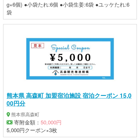
g×6個) ●小袋たれ:6個 ●小袋生姜:6袋 ●ユッケたれ:6
袋
熊本県 高森町 加盟宿泊施設 宿泊クーポン 15,0
00円分
熊本県高森町
寄附金額：
50,000円
5,000円クーポン×3枚