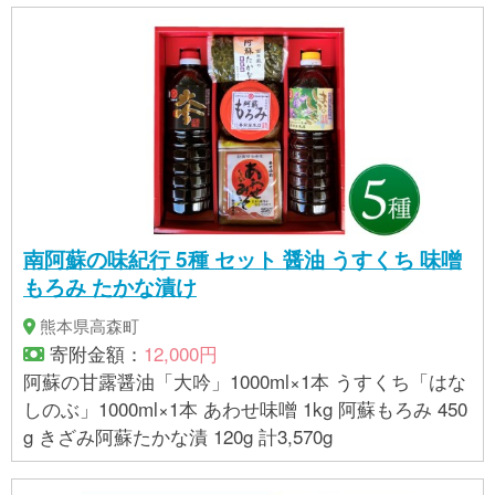
南阿蘇の味紀行 5種 セット 醤油 うすくち 味噌
もろみ たかな漬け
熊本県高森町
寄附金額：
12,000円
阿蘇の甘露醤油「大吟」1000ml×1本 うすくち「はな
しのぶ」1000ml×1本 あわせ味噌 1kg 阿蘇もろみ 450
g きざみ阿蘇たかな漬 120g 計3,570g