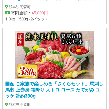
熊本県高森町
寄附金額：
45,000円
1.0kg（500g×2パック）
国産 ご家族で楽しめる「さくらセット」馬刺し
馬刺 上赤身 霜降り 大トロ ロース たてがみ ユ
ッケ 計約380g
熊本県高森町