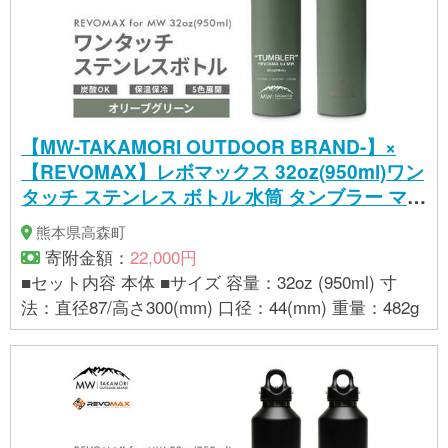
【MW-TAKAMORI OUTDOOR BRAND-】×
【REVOMAX】レボマックス 32oz(950ml)ワン
タッチ ステンレス ボトル 水筒 タンブラー マグ
ボトル 真空断熱 保温 保冷 炭酸OK キャンプ ア
熊本県高森町
ウトドア オフィス【オリーブグリーン(全5色展
寄附金額：
22,000円
開)】
■セット内容 本体 ■サイズ 容量：32oz (950ml) 寸
法：直径87/高さ300(mm) 口径：44(mm) 重量：482g