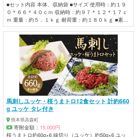
■セット内容 本体、収納袋 ■サイズ 使用時：約１９
０＊６６＊４０ｃｍ 収納時：約９７＊１２＊１７ｃ
ｍ 重量：約５．１ｋｇ 耐荷重：約１８０ｋｇ ■素材
フレーム：アルミ 生地：ポリエステル
馬刺しユッケ・桜うまトロ12食セット 計約660
g ユッケ タレ付き
熊本県高森町
寄附金額：
15,000円
桜うまトロ約60g×6 線切り（ユッケ）約50g×6 ユッ