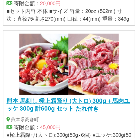
寄附金額：
20,000円
開)】
■セット内容 本体 ■サイズ 容量：20oz (592ml) 寸
法：直径75/高さ270(mm) 口径：44(mm) 重量：349g
熊本 馬刺し 極上霜降り (大トロ) 300g＋馬肉ユ
ッケ 300g 計600g セット たれ付き
熊本県高森町
寄附金額：
45,000円
●極上霜降り(大トロ):300g(50g×6個) ●ユッケ:300g(50