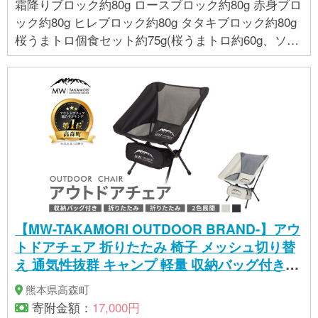
霜降りブロック約80g ロースブロック約80g 赤身ブロ
ック約80g ヒレブロック約80g タタキブロック約80g
桜うまトロ個食セット約75g(桜うまトロ約60g、ソー
ス15g) ユッケ個食セット約65g(馬刺し50g、ユッケの
たれ15g) タレ50ml ポン酢20g
【MW-TAKAMORI OUTDOOR BRAND-】アウ
トドアチェア 折りたたみ 椅子 メッシュ切り替
え 通気性抜群 キャンプ 軽量 収納バッグ付き
【ブラック】
熊本県高森町
寄附金額：
17,000円