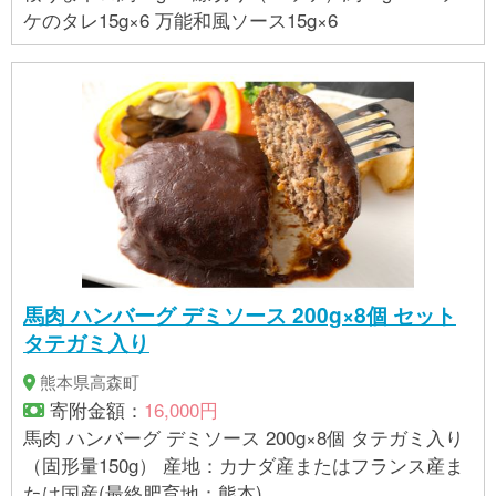
ケのタレ15g×6 万能和風ソース15g×6
馬肉 ハンバーグ デミソース 200g×8個 セット
タテガミ入り
熊本県高森町
寄附金額：
16,000円
馬肉 ハンバーグ デミソース 200g×8個 タテガミ入り
（固形量150g） 産地：カナダ産またはフランス産ま
たは国産(最終肥育地：熊本)