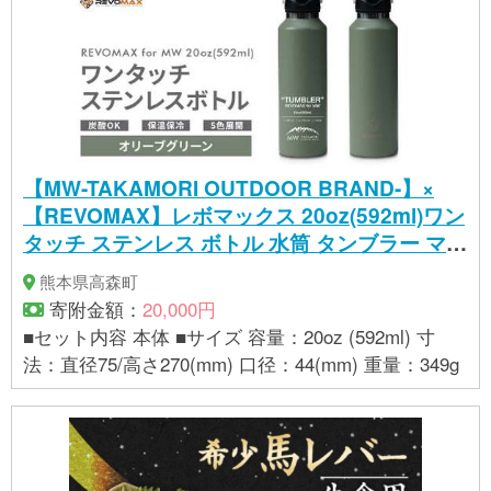
【MW-TAKAMORI OUTDOOR BRAND-】×
【REVOMAX】レボマックス 20oz(592ml)ワン
タッチ ステンレス ボトル 水筒 タンブラー マグ
ボトル 真空断熱 保温 保冷 炭酸OK キャンプ ア
熊本県高森町
ウトドア オフィス【オリーブグリーン(全5色展
寄附金額：
20,000円
開)】
■セット内容 本体 ■サイズ 容量：20oz (592ml) 寸
法：直径75/高さ270(mm) 口径：44(mm) 重量：349g