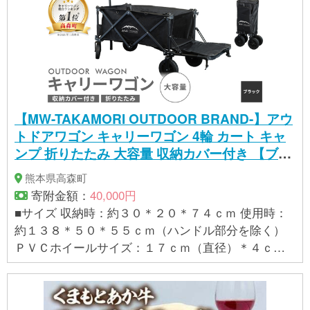
【MW-TAKAMORI OUTDOOR BRAND-】アウ
トドアワゴン キャリーワゴン 4輪 カート キャ
ンプ 折りたたみ 大容量 収納カバー付き 【ブラ
ック】
熊本県高森町
寄附金額：
40,000円
■サイズ 収納時：約３０＊２０＊７４ｃｍ 使用時：
約１３８＊５０＊５５ｃｍ（ハンドル部分を除く）
ＰＶＣホイールサイズ：１７ｃｍ（直径）＊４ｃｍ
（幅） 重量：約１１ｋｇ 積載容量：１１０Ｌ 耐荷
重：８０ｋｇ