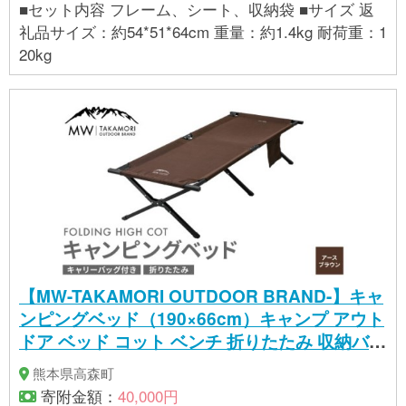
■セット内容 フレーム、シート、収納袋 ■サイズ 返
礼品サイズ：約54*51*64cm 重量：約1.4kg 耐荷重：1
20kg
【MW-TAKAMORI OUTDOOR BRAND-】キャ
ンピングベッド（190×66cm）キャンプ アウト
ドア ベッド コット ベンチ 折りたたみ 収納バッ
グ付き【アースブラウン】【3ヶ月保証】
熊本県高森町
寄附金額：
40,000円