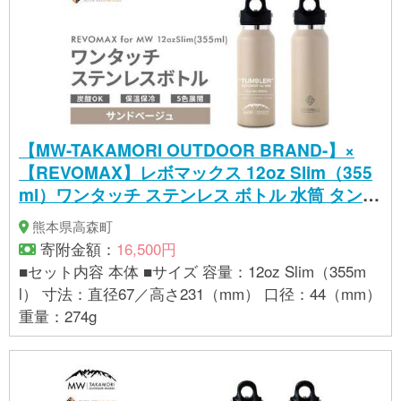
【MW-TAKAMORI OUTDOOR BRAND-】×
【REVOMAX】レボマックス 12oz Slim（355
ml）ワンタッチ ステンレス ボトル 水筒 タンブ
ラー マグボトル 真空断熱 保温 保冷 炭酸OK キ
熊本県高森町
ャンプ アウトドア オフィス【サンドベージュ
寄附金額：
16,500円
（全5色展開）】
■セット内容 本体 ■サイズ 容量：12oz Slim（355m
l） 寸法：直径67／高さ231（mm） 口径：44（mm）
重量：274g