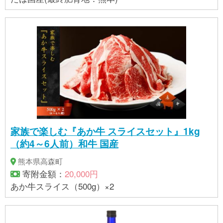
家族で楽しむ『あか牛 スライスセット』1kg
（約4～6人前）和牛 国産
熊本県高森町
寄附金額：
20,000円
あか牛スライス（500g）×2