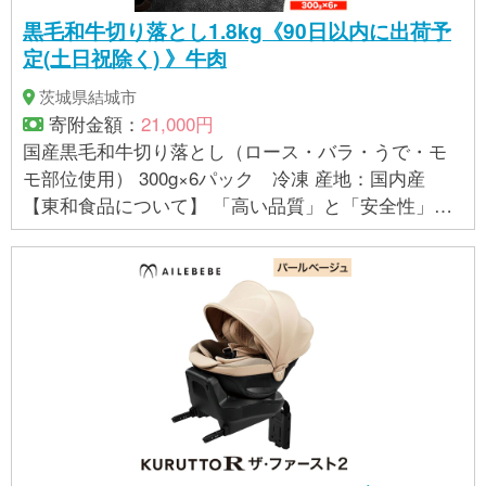
黒毛和牛切り落とし1.8kg《90日以内に出荷予
定(土日祝除く) 》牛肉
茨城県結城市
寄附金額：
21,000円
国産黒毛和牛切り落とし（ロース・バラ・うで・モ
モ部位使用） 300g×6パック 冷凍 産地：国内産
【東和食品について】 「高い品質」と「安全性」が
東和食品の誇り。 東和食品は国内産畜産物などの卸
し・小売業を行っている会社です。 佐賀牛 、 宮崎牛
、 松坂牛 など全国各地のブランド牛を取り扱ってお
り、 高い品質と安全性を、昭和49年の創設からずっ
と重要視し続けてきました。 工場内へは「菌を持ち
込まない」、「菌を増やさない」を大原則とし 厳し
い衛生管理のもと、安心・安全なお肉をみなさまの
元へお届けいたします。