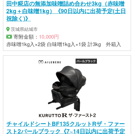
田中糀店の無添加味噌詰め合わせ3kg（赤味噌
2kg＋白味噌1kg）《90日以内に出荷予定(土日
祝除く)》
茨城県結城市
寄附金額：
10,000円
赤味噌1kg入×2袋 白味噌1kg入×1袋 計3kg 外箱入
チャイルドシートBF135クルットRザ・ファー
スト2パールブラック《7~14日以内に出荷予定