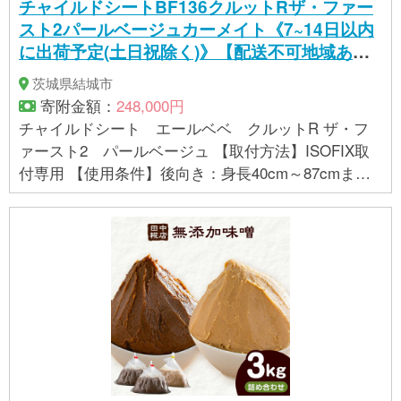
チャイルドシートBF136クルットRザ・ファー
スト2パールベージュカーメイト《7~14日以内
に出荷予定(土日祝除く)》【配送不可地域あ
り】(沖縄・離島)
茨城県結城市
寄附金額：
248,000円
チャイルドシート エールベベ クルットR ザ・フ
ァースト2 パールベージュ 【取付方法】ISOFIX取
付専用 【使用条件】後向き：身長40cm～87cmま
で 前向き：身長76cm～100cmまで ※お子さまの身
長が76cm以上、かつ月齢が15ヶ月を超えるまでは前
向きで使用できません。 ※体重が17kgを超えるお子
さまには使用できません。 ※年齢の目安：新生児～4
才頃 【製品サイズ】H617×W440×D640mm（ヘッド
レストを最も下げ、リクライニング3段目、サポート
レッグ収納時、日よけを除いた状態） 【製品重量】1
5.5kg（日よけを除く） 【生産地】日本/茨城県結城
市 【安全基準】UN（ECE）R129/03 適合品