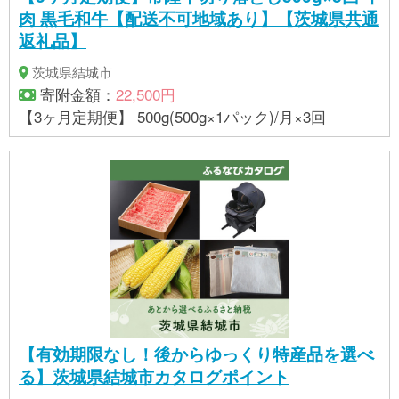
肉 黒毛和牛【配送不可地域あり】【茨城県共通
返礼品】
茨城県結城市
寄附金額：
22,500円
【3ヶ月定期便】 500g(500g×1パック)/月×3回
【有効期限なし！後からゆっくり特産品を選べ
る】茨城県結城市カタログポイント