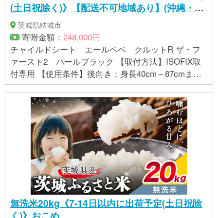
(土日祝除く)》【配送不可地域あり】(沖縄・離
島)
茨城県結城市
寄附金額：
248,000円
チャイルドシート エールベベ クルットR ザ・フ
ァースト2 パールブラック 【取付方法】ISOFIX取
付専用 【使用条件】後向き：身長40cm～87cmま
で 前向き：身長76cm～100cmまで ※お子さまの身
長が76cm以上、かつ月齢が15ヶ月を超えるまでは前
向きで使用できません。 ※体重が17kgを超えるお子
さまには使用できません。 ※年齢の目安：新生児～4
才頃 【製品サイズ】H617×W440×D640mm（ヘッド
レストを最も下げ、リクライニング3段目、サポート
レッグ収納時、日よけを除いた状態） 【製品重量】1
5.5kg（日よけを除く） 【生産地】日本/茨城県結城
市 【安全基準】UN（ECE）R129/03 適合品
無洗米20kg《7-14日以内に出荷予定(土日祝除
く)》おこめ