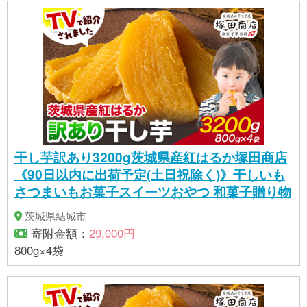
干し芋訳あり3200g茨城県産紅はるか塚田商店
《90日以内に出荷予定(土日祝除く)》干しいも
さつまいもお菓子スイーツおやつ 和菓子贈り物
茨城県結城市
寄附金額：
29,000円
800g×4袋