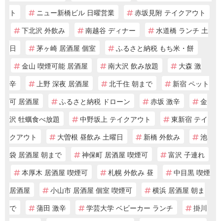
ト
ニュー新橋ビル 日曜営業
赤坂見附 テイクアウト
下北沢 外飲み
南越谷 ディナー
水道橋 ランチ 土
日
茅ヶ崎 居酒屋 個室
ふるさと納税 もち米・餅
金山 喫煙可能 居酒屋
南大沢 飲み放題
大森 激
辛
上野 深夜 居酒屋
北千住 朝まで
新宿 ペット
可 居酒屋
ふるさと納税 ドローン
赤坂 激辛
金
沢 牡蠣食べ放題
中野坂上 テイクアウト
東新宿 テイ
クアウト
大曽根 昼飲み 土曜日
新橋 外飲み
池
袋 居酒屋 朝まで
神保町 居酒屋 喫煙可
富沢 子連れ
本厚木 居酒屋 喫煙可
札幌 外飲み 昼
中目黒 喫煙
居酒屋
小山市 居酒屋 個室 喫煙可
横浜 居酒屋 朝ま
で
蒲田 激辛
学芸大学 ベビーカー ランチ
掛川