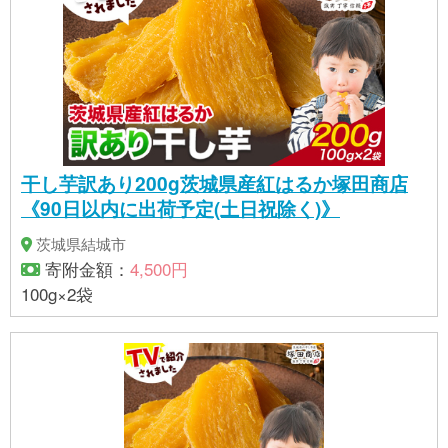
干し芋訳あり200g茨城県産紅はるか塚田商店
《90日以内に出荷予定(土日祝除く)》
茨城県結城市
寄附金額：
4,500円
100g×2袋