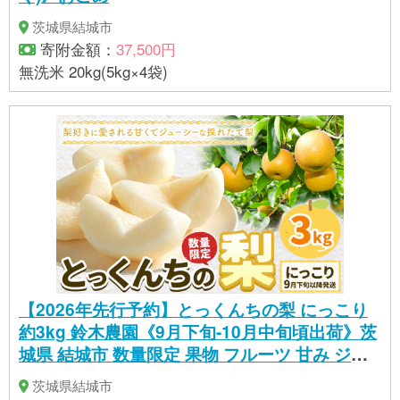
茨城県結城市
寄附金額：
37,500円
無洗米 20kg(5kg×4袋)
【2026年先行予約】とっくんちの梨 にっこり
約3kg 鈴木農園《9月下旬-10月中旬頃出荷》茨
城県 結城市 数量限定 果物 フルーツ 甘み ジュ
ーシー 豊か 芳香 しゃりっ 爽やかな 季節【配送
茨城県結城市
不可地域あり】(離島)