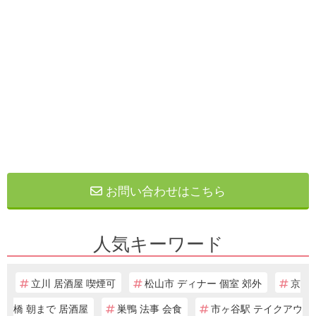
お問い合わせはこちら
人気キーワード
立川 居酒屋 喫煙可
松山市 ディナー 個室 郊外
京
橋 朝まで 居酒屋
巣鴨 法事 会食
市ヶ谷駅 テイクアウ