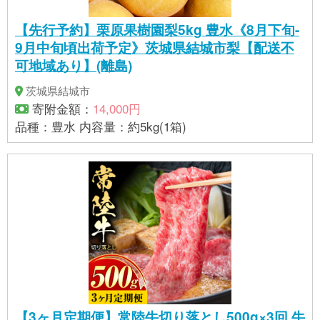
【先行予約】栗原果樹園梨5kg 豊水《8月下旬-
9月中旬頃出荷予定》茨城県結城市梨【配送不
可地域あり】(離島)
茨城県結城市
寄附金額：
14,000円
品種：豊水 内容量：約5kg(1箱)
【3ヶ月定期便】常陸牛切り落とし500g×3回 牛