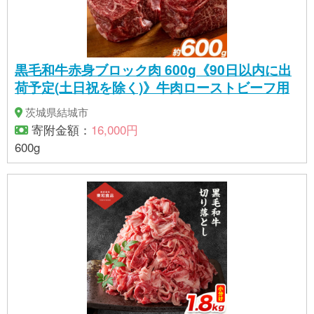
黒毛和牛赤身ブロック肉 600g《90日以内に出
荷予定(土日祝を除く)》牛肉ローストビーフ用
茨城県結城市
寄附金額：
16,000円
600g