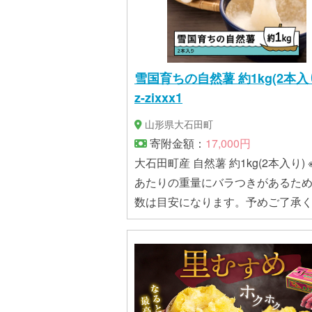
雪国育ちの自然薯 約1kg(2本入り
z-zixxx1
山形県大石田町
寄附金額：
17,000円
大石田町産 自然薯 約1kg(2本入り) 
あたりの重量にバラつきがあるた
数は目安になります。予めご了承
い。