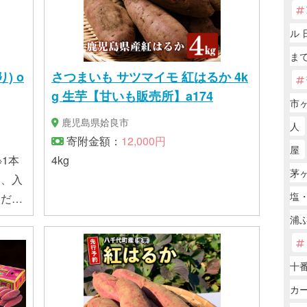
ル 
まで
) o
さつまいも サツマイモ 紅はるか 4k
g 生芋【甘いも販売所】a174
市
鹿児島県姶良市
人
寄附金額：
12,000円
屋
※1本
4kg
茅
め、入
塩
くださ
浦
十番
カー