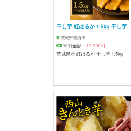
干し芋 紅はるか 1.5kg 干し芋
茨城県筑西市
寄附金額：
13,000円
茨城県産 紅はるか 干し芋 1.5kg