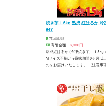
焼き芋 1.5kg 熟成 紅はるか 冷凍
947
茨城県境町
寄附金額：
6,000円
熟成紅はるか (冷凍焼き芋) 1.5kg ※S・
Mサイズ不揃い ※賞味期限6ヶ月以
のをお届けいたします。 【注意事項】 ※
S・Mサイズが中心のふぞろい冷凍
芋です。(大きいものはカットして
す。） ※さつまいも表面に土が付着
いる場合がございますので、お召
りの際はご留意ください。