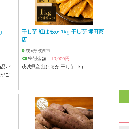
g
干し芋 紅はるか 1kg 干し芋 塚田商
店
茨城県筑西市
寄附金額：
10,000円
茨城県産 紅はるか 干し芋 1kg
合がご