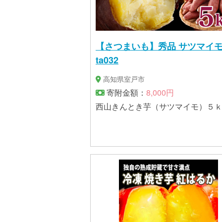
【さつまいも】秀品 サツマイモ 
ta032
高知県室戸市
寄附金額：
8,000円
西山きんとき芋（サツマイモ）５