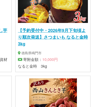
干し芋
【予約受付中・2026年9月下旬頃よ
り順次発送】さつまいも なると金時
3kg
徳島県鳴門市
包資材
寄附金額：
10,000円
なると金時 3kg