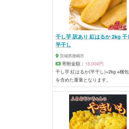
干し芋 訳あり 紅はるか 2kg 
平干し
茨城県鹿嶋市
寄附金額：
15,000円
干し芋 紅はるか(平干し)×2kg ※梱
を含めた重量となります。