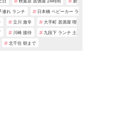
土日
秋葉原 居酒屋 24時間
新
子連れ ランチ
日本橋 ベビーカー ラ
チ
立川 激辛
大手町 居酒屋 喫
可
川崎 接待
九段下 ランチ 土
北千住 朝まで