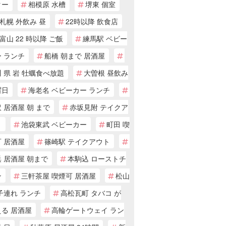
ター
相模原 水槽
堺東 個室
札幌 外飲み 昼
22時以降 飲食店
富山 22 時以降 ご飯
練馬駅 ベビー
 ランチ
船橋 朝まで 居酒屋
 県 岩 牡蠣食べ放題
大曽根 昼飲み
曜日
海老名 ベビーカー ランチ
 居酒屋 朝 まで
赤坂見附 テイクア
ト
池袋東武 ベビーカー
町田 喫
 居酒屋
篠崎駅 テイクアウト
 居酒屋 朝まで
本駒込 ローストチ
ン
三軒茶屋 喫煙可 居酒屋
松山
子連れ ランチ
高松瓦町 タバコ が
える 居酒屋
高輪ゲートウェイ ラン