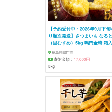
【予約受付中・2026年9月下旬
り順次発送】さつまいも なる
（里むすめ）5kg 鳴門金時 箱
さつまいも
徳島県鳴門市
寄附金額：
17,000円
5kg