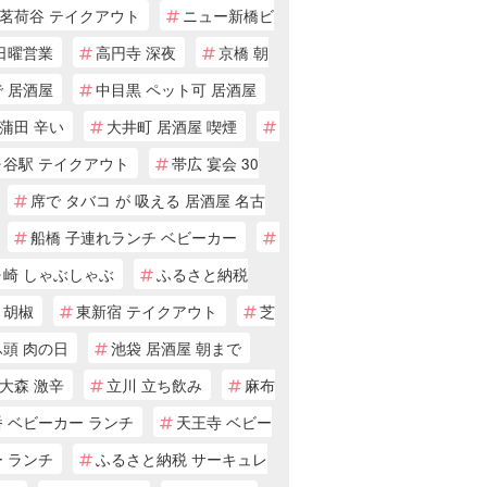
茗荷谷 テイクアウト
ニュー新橋ビ
日曜営業
高円寺 深夜
京橋 朝
 居酒屋
中目黒 ペット可 居酒屋
蒲田 辛い
大井町 居酒屋 喫煙
ヶ谷駅 テイクアウト
帯広 宴会 30
席で タバコ が 吸える 居酒屋 名古
船橋 子連れランチ ベビーカー
ヶ崎 しゃぶしゃぶ
ふるさと納税
・胡椒
東新宿 テイクアウト
芝
ふ頭 肉の日
池袋 居酒屋 朝まで
大森 激辛
立川 立ち飲み
麻布
 ベビーカー ランチ
天王寺 ベビー
 ランチ
ふるさと納税 サーキュレ