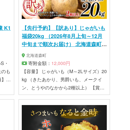
 K1
【先行予約】【訳あり】じゃがいも
福袋20kg （2026年8月上旬～12月
中旬まで順次お届け） 北海道森町産
野菜 ジャガイモ mr1-0145
北海道森町
寄附金額：
12,000円
上のも
【容量】 じゃがいも（M～2Lサイズ）20
kg （きたあかり、男爵いも、メークイ
焼き
ン、とうやのなかから2種以上） 【賞味
ありま
期限】 お早めにお召し上がりください
して
し上が