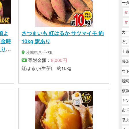
ー
カー
頃よ
さつまいも 紅はるか サツマイモ 約
と金時
10kg 訳あり
石川
入り
土
茨城県八千代町
寄附金額：
8,000円
藤沢
紅はるか(生芋) 約10kg
ウ
煙可
横浜
キ
市 
吸