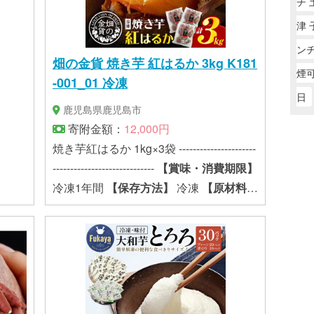
チ 
津 
ン
畑の金貨 焼き芋 紅はるか 3kg K181
煙
-001_01 冷凍
日
鹿児島県鹿児島市
寄附金額：
12,000円
焼き芋紅はるか 1kg×3袋 ----------------------
-----------------------------
【賞味・消費期限】
冷凍1年間
【保存方法】
冷凍
【原材料
名】
さつまいも（紅はるか）
【該当す
るアレルギー特定原材料等】
特定原材料
8品目および特定原材料に準ずる20品目
は使用していません。
【原材料産地】
鹿児島市
【製造・加工地】
姶良市