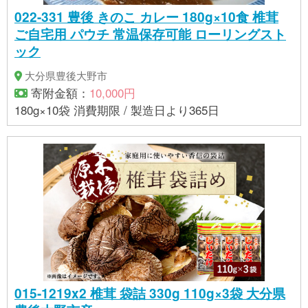
022-331 豊後 きのこ カレー 180g×10食 椎茸
ご自宅用 パウチ 常温保存可能 ローリングスト
ック
大分県豊後大野市
寄附金額：
10,000円
180g×10袋 消費期限 / 製造日より365日
015-1219x2 椎茸 袋詰 330g 110g×3袋 大分県