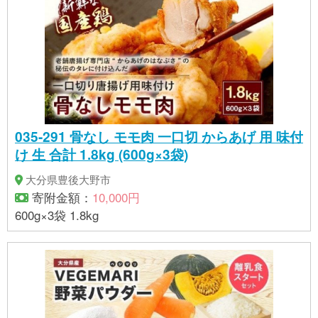
035-291 骨なし モモ肉 一口切 からあげ 用 味付
け 生 合計 1.8kg (600g×3袋)
大分県豊後大野市
寄附金額：
10,000円
600g×3袋 1.8kg