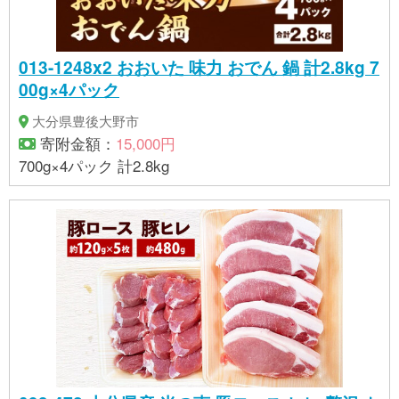
013-1248x2 おおいた 味力 おでん 鍋 計2.8kg 7
00g×4パック
大分県豊後大野市
寄附金額：
15,000円
700g×4パック 計2.8kg