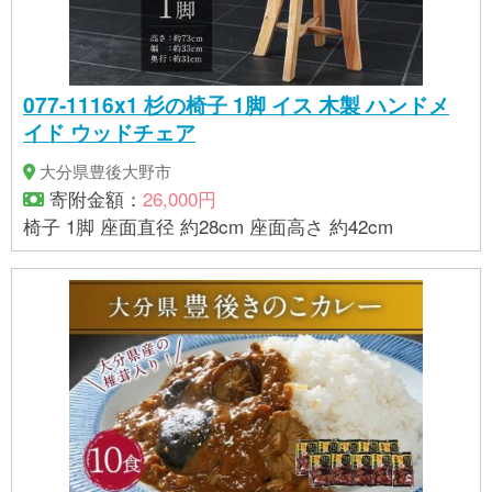
077-1116x1 杉の椅子 1脚 イス 木製 ハンドメ
イド ウッドチェア
大分県豊後大野市
寄附金額：
26,000円
椅子 1脚 座面直径 約28cm 座面高さ 約42cm