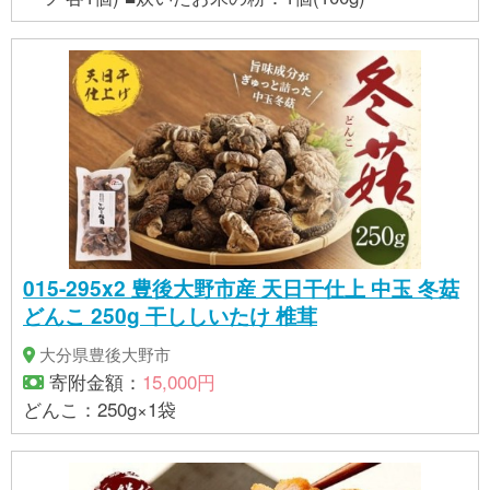
015-295x2 豊後大野市産 天日干仕上 中玉 冬菇
どんこ 250g 干ししいたけ 椎茸
大分県豊後大野市
寄附金額：
15,000円
どんこ：250g×1袋