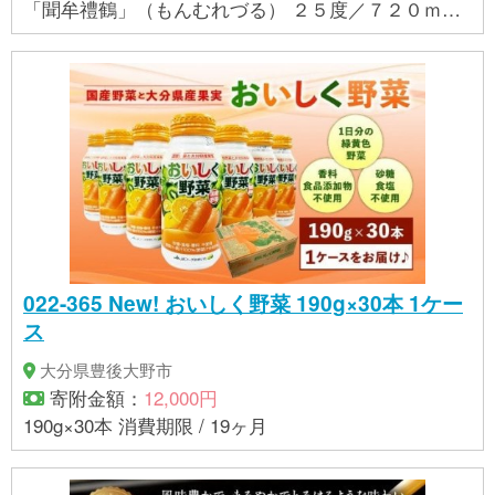
「聞牟禮鶴」（もんむれづる） ２５度／７２０ｍｌ
各１本入り 賞味期限：なし
022-365 New! おいしく野菜 190g×30本 1ケー
ス
大分県豊後大野市
寄附金額：
12,000円
190g×30本 消費期限 / 19ヶ月