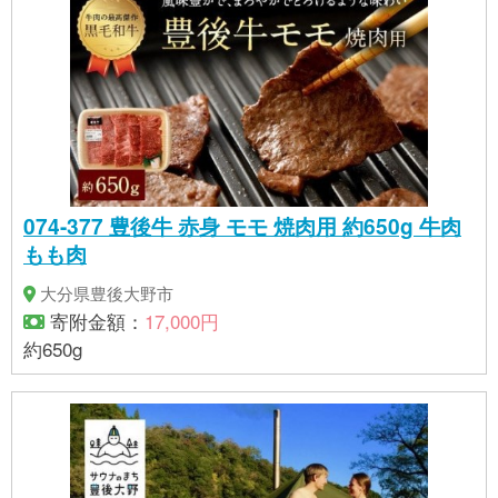
074-377 豊後牛 赤身 モモ 焼肉用 約650g 牛肉
もも肉
大分県豊後大野市
寄附金額：
17,000円
約650g