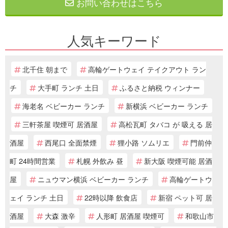
お問い合わせはこちら
人気キーワード
北千住 朝まで
高輪ゲートウェイ テイクアウト ラン
チ
大手町 ランチ 土日
ふるさと納税 ウィンナー
海老名 ベビーカー ランチ
新横浜 ベビーカー ランチ
三軒茶屋 喫煙可 居酒屋
高松瓦町 タバコ が 吸える 居
酒屋
西尾口 全面禁煙
狸小路 ソムリエ
門前仲
町 24時間営業
札幌 外飲み 昼
新大阪 喫煙可能 居酒
屋
ニュウマン横浜 ベビーカー ランチ
高輪ゲートウ
ェイ ランチ 土日
22時以降 飲食店
新宿 ペット可 居
酒屋
大森 激辛
人形町 居酒屋 喫煙可
和歌山市