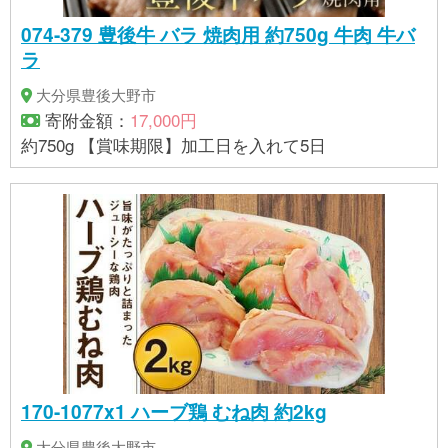
074-379 豊後牛 バラ 焼肉用 約750g 牛肉 牛バ
ラ
大分県豊後大野市
寄附金額：
17,000円
約750g 【賞味期限】加工日を入れて5日
170-1077x1 ハーブ鶏 むね肉 約2kg
大分県豊後大野市