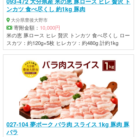
093-472 大分県産 米の恵 豚ロース ヒレ 贅沢 ト
ンカツ 食べ尽くし 約1kg 豚肉
大分県豊後大野市
寄附金額：
10,000円
米の恵 豚ロース ヒレ 贅沢 トンカツ 食べ尽くし ロー
スカツ：約120g×5枚 ヒレカツ：約480g 計約1kg
027-104 夢ポーク バラ肉 スライス 1kg 豚肉 豚
バラ