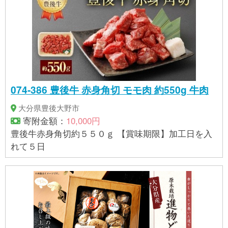
074-386 豊後牛 赤身角切 モモ肉 約550g 牛肉
大分県豊後大野市
寄附金額：
10,000円
豊後牛赤身角切約５５０ｇ 【賞味期限】加工日を入
れて５日