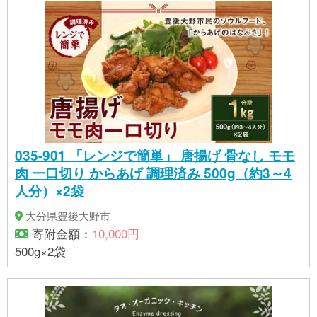
035-901 「レンジで簡単」 唐揚げ 骨なし モモ
肉 一口切り からあげ 調理済み 500g（約3～4
人分）×2袋
大分県豊後大野市
寄附金額：
10,000円
500g×2袋