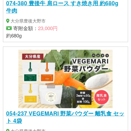
074-380 豊後牛 肩ロース すき焼き用 約680g
牛肉
大分県豊後大野市
寄附金額：
23,000円
約680g
054-237 VEGEMARI 野菜パウダー 離乳食 セッ
ト 4袋
大分県豊後大野市