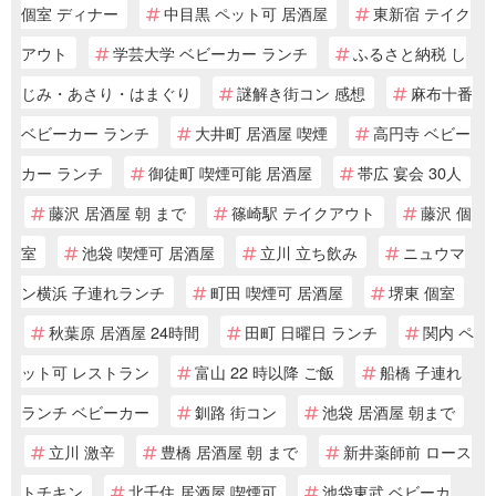
個室 ディナー
中目黒 ペット可 居酒屋
東新宿 テイク
アウト
学芸大学 ベビーカー ランチ
ふるさと納税 し
じみ・あさり・はまぐり
謎解き街コン 感想
麻布十番
ベビーカー ランチ
大井町 居酒屋 喫煙
高円寺 ベビー
カー ランチ
御徒町 喫煙可能 居酒屋
帯広 宴会 30人
藤沢 居酒屋 朝 まで
篠崎駅 テイクアウト
藤沢 個
室
池袋 喫煙可 居酒屋
立川 立ち飲み
ニュウマ
ン横浜 子連れランチ
町田 喫煙可 居酒屋
堺東 個室
秋葉原 居酒屋 24時間
田町 日曜日 ランチ
関内 ペ
ット可 レストラン
富山 22 時以降 ご飯
船橋 子連れ
ランチ ベビーカー
釧路 街コン
池袋 居酒屋 朝まで
立川 激辛
豊橋 居酒屋 朝 まで
新井薬師前 ロース
トチキン
北千住 居酒屋 喫煙可
池袋東武 ベビーカ