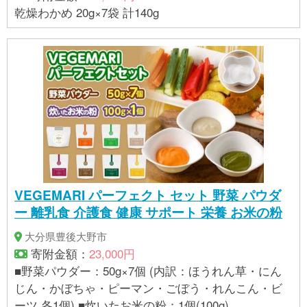
乾燥わかめ 20g×7袋 計140g
VEGEMARI パーフェクト セット 野菜 パウダ
ー 離乳食 介護食 健康 サポート 栄養 お米の粉
大分県豊後大野市
寄附金額：
23,000円
■野菜パウダー：50g×7個 (内訳：ほうれん草・にん
じん・かぼちゃ・ピーマン・ごぼう・れんこん・ビ
ーツ 各1個) ■炊いたお米の粉：1個(100g)