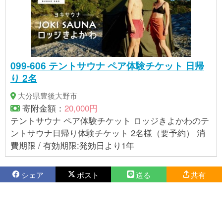
099-606 テントサウナ ペア体験チケット 日帰
り 2名
大分県豊後大野市
寄附金額：
20,000円
テントサウナ ペア体験チケット ロッジきよかわのテ
ントサウナ日帰り体験チケット 2名様（要予約） 消
費期限 / 有効期限:発効日より1年
シェア
ポスト
送る
共有