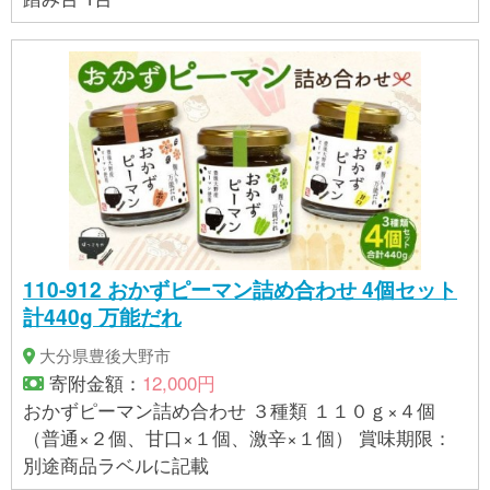
110-912 おかずピーマン詰め合わせ 4個セット
計440g 万能だれ
大分県豊後大野市
寄附金額：
12,000円
おかずピーマン詰め合わせ ３種類 １１０ｇ×４個
（普通×２個、甘口×１個、激辛×１個） 賞味期限：
別途商品ラベルに記載