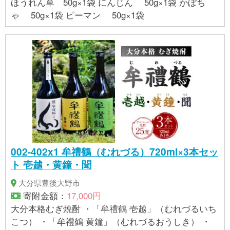
ほうれん草 50g×1袋 にんじん 50g×1袋 かぼち
ゃ 50g×1袋 ピーマン 50g×1袋
002-402x1 牟禮鶴（むれづる）720ml×3本セッ
ト 壱越・黄鐘・聞
大分県豊後大野市
寄附金額：
17,000円
大分本格むぎ焼酎 ・「牟禮鶴 壱越」（むれづるいち
こつ） ・「牟禮鶴 黄鐘」（むれづるおうしき） ・