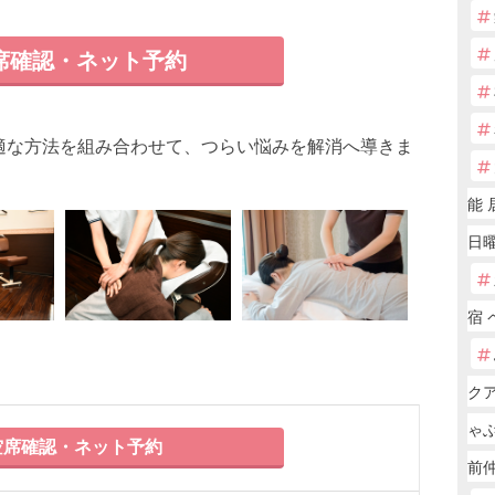
席確認・ネット予約
適な方法を組み合わせて、つらい悩みを解消へ導きま
能 
日
宿 
ク
ゃ
席確認・ネット予約
前仲