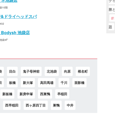
ミネ池袋店
テ
袋10階
勝ど
ージ&ドライヘッドスパ
02
題
odysh 池袋店
池袋4F
袋
目白
鬼子母神前
北池袋
向原
椎名町
田
板橋
新大塚
高田馬場
千川
面影橋
新板橋
新庚申塚
西巣鴨
早稲田
西早稲田
西ヶ原四丁目
巣鴨
中井