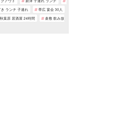
イクアウト
新津 子連れ ランチ
き ランチ 子連れ
帯広 宴会 30人
秋葉原 居酒屋 24時間
倉敷 飲み放