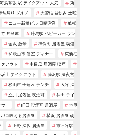
海浜幕張 駅 テイクアウト 人気
新
持ち帰り グルメ
大曽根 昼飲み 土曜
ニュー新橋ビル 日曜営業
船橋
まで 居酒屋
練馬駅 ベビーカー ラン
金沢 激辛
神保町 居酒屋 喫煙
和歌山市 個室 ディナー
東新宿
イクアウト
中目黒 居酒屋 喫煙
野坂上 テイクアウト
藤沢駅 深夜営
松山市 子連れ ランチ
入谷 法
立川 居酒屋 喫煙可
神田 テイ
アウト
町田 喫煙可 居酒屋
本厚
タバコ吸える居酒屋
横浜 居酒屋 朝
で
上野 深夜 居酒屋
市ヶ谷駅