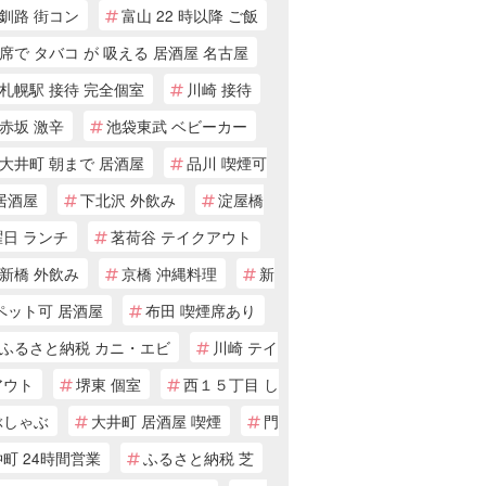
釧路 街コン
富山 22 時以降 ご飯
席で タバコ が 吸える 居酒屋 名古屋
札幌駅 接待 完全個室
川崎 接待
赤坂 激辛
池袋東武 ベビーカー
大井町 朝まで 居酒屋
品川 喫煙可
居酒屋
下北沢 外飲み
淀屋橋
曜日 ランチ
茗荷谷 テイクアウト
新橋 外飲み
京橋 沖縄料理
新
ペット可 居酒屋
布田 喫煙席あり
ふるさと納税 カニ・エビ
川崎 テイ
アウト
堺東 個室
西１５丁目 し
ぶしゃぶ
大井町 居酒屋 喫煙
門
町 24時間営業
ふるさと納税 芝