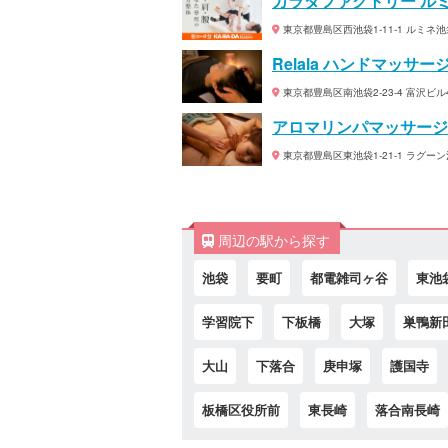
カラダファクトリー ル
東京都豊島区西池袋1-11-1 ルミネ池
Relala ハンドマッサ
東京都豊島区南池袋2-23-4 富沢ビル4
アロマリンパマッサージ B
東京都豊島区東池袋1-21-1 ラグーン
周辺の駅から探す
池袋
要町
都電雑司ヶ谷
東池
学習院下
下板橋
大塚
巣鴨新
大山
下落合
庚申塚
護国寺
板橋区役所前
東長崎
落合南長崎