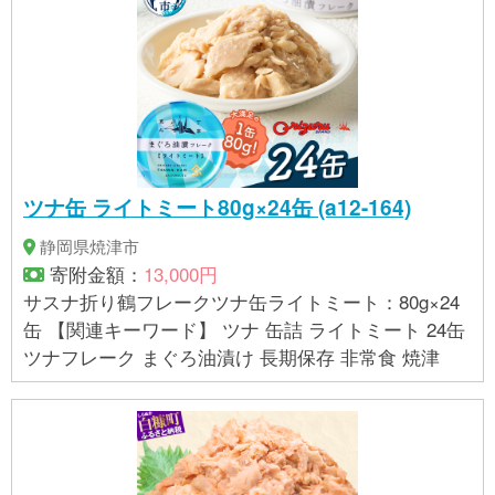
ミンＣ）、発色剤（亜硝酸Ｎａ） アレルギー：乳、
牛肉、 ゼラチン、 大豆 【賞味期限】製造日から42
ヶ月 【保存方法】直射日光を避け、常温で保存して
ください
ツナ缶 ライトミート80g×24缶 (a12-164)
静岡県焼津市
寄附金額：
13,000円
サスナ折り鶴フレークツナ缶ライトミート：80g×24
缶 【関連キーワード】 ツナ 缶詰 ライトミート 24缶
ツナフレーク まぐろ油漬け 長期保存 非常食 焼津