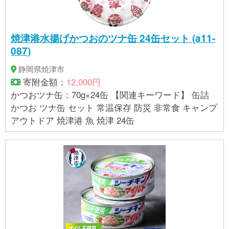
より相応の付加価値が生じているものである。（告
示第５条第３号に該当）
焼津港水揚げかつおのツナ缶 24缶セット (a11-
087)
静岡県焼津市
寄附金額：
12,000円
かつおツナ缶：70g×24缶 【関連キーワード】 缶詰
かつお ツナ缶 セット 常温保存 防災 非常食 キャンプ
アウトドア 焼津港 魚 焼津 24缶