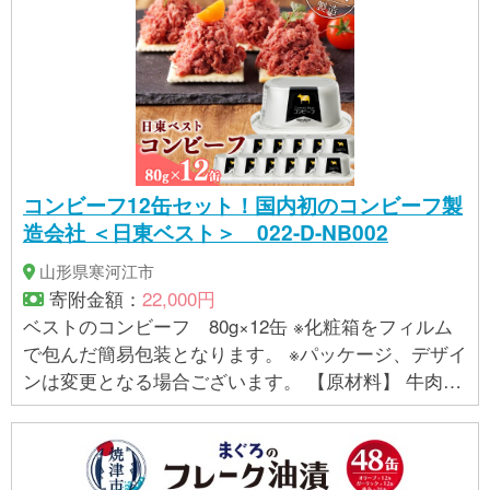
コンビーフ12缶セット！国内初のコンビーフ製
造会社 ＜日東ベスト＞ 022-D-NB002
山形県寒河江市
寄附金額：
22,000円
ベストのコンビーフ 80g×12缶 ※化粧箱をフィルム
で包んだ簡易包装となります。 ※パッケージ、デザイ
ンは変更となる場合ございます。 【原材料】 牛肉
（オーストラリア）、牛脂、食塩、植物油（大豆を
含む）、ゼラチン、寒天、砂糖／調味料（アミノ酸
等）、カゼインＮａ（乳由来）、酸化防止剤（ビタ
ミンＣ）、発色剤（亜硝酸Ｎａ） アレルギー：乳、