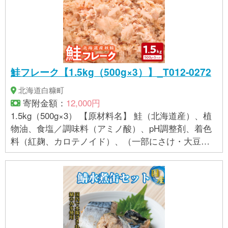
鮭フレーク【1.5kg（500g×3）】_T012-0272
北海道白糠町
寄附金額：
12,000円
1.5kg（500g×3） 【原材料名】 鮭（北海道産）、植
物油、食塩／調味料（アミノ酸）、pH調整剤、着色
料（紅麹、カロテノイド）、（一部にさけ・大豆を
含む） 【アレルギー】 さけ（鮭）、 大豆 【賞味期
限】 製造から1年間 解凍後は【開封前7日、開封後3
日以内】を推奨しております。 【保存方法】 冷凍