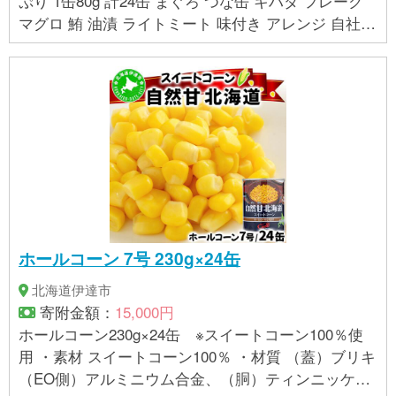
ぷり 1缶80g 計24缶 まぐろ つな缶 キハダ フレーク
マグロ 鮪 油漬 ライトミート 味付き アレンジ 自社直
売所 いちまる 普段使い ストック 長期保存 常温 缶詰
備蓄 防災 焼津
ホールコーン 7号 230g×24缶
北海道伊達市
寄附金額：
15,000円
ホールコーン230g×24缶 ※スイートコーン100％使
用 ・素材 スイートコーン100％ ・材質 （蓋）ブリキ
（EO側）アルミニウム合金、（胴）ティンニッケ