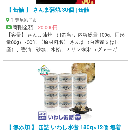
【 缶詰 】 さんま蒲焼 30個 | 缶詰
千葉県銚子市
寄附金額：
20,000円
【容量】 さんま蒲焼 （1缶当り 内容総量 100g、固形
量80g）×30缶 【原材料名】 さんま（台湾産又は国
産）、醤油、砂糖、水飴、ミリン/糊料（グァーガ
ム）、調味料（アミノ酸）、（一部に小麦を含む）
【賞味期限】 製造日より3年 １年以上賞味期限のあ
るお品をお届けします。 【アレルギー品目】 小麦、
大豆 【栄養成分表示 （100g当り）】 エネルギー 229
kcal たんぱく質 17.6g 脂質 13.5g 炭水化物 9.2g 食塩
相当量 1.5g カルシウム 330mg EPA 670 mg DHA 1,4
40 mg （この表示値は、目安です。） 【地場産品基
準に該当する理由】 銚子市内において返礼品等の製
造、加工その他の工程のうち主要な部分を行い相応
の付加価値が生じているものであるため。(告示第5条
【 無添加 】 缶詰 いわし水煮 180g×12個 無着
第３号に該当)