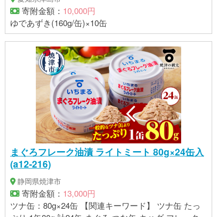
寄附金額：
10,000円
ゆであずき(160g/缶)×10缶
まぐろフレーク油漬 ライトミート 80g×24缶入
(a12-216)
静岡県焼津市
寄附金額：
13,000円
ツナ缶：80g×24缶 【関連キーワード】 ツナ缶 たっ