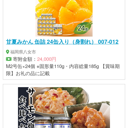
甘夏みかん 缶詰 24缶入り（身割れ） 007-012
福岡県八女市
寄附金額：
24,000円
M2号缶×24個 ※固形量110g・内容総量185g 【賞味期
限】お礼の品に記載