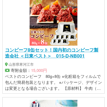
コンビーフ8缶セット！国内初のコンビーフ製
造会社 ＜日東ベスト＞ 015-D-NB001
山形県寒河江市
寄附金額：
15,000円
ベストのコンビーフ 80g×8缶 ※化粧箱をフィルムで
包んだ簡易包装となります。 ※パッケージ、デザイン
は変更となる場合ございます。 【原材料】 牛肉（オ
ーストラリア）、牛脂、食塩、植物油（大豆を含
む）、ゼラチン、寒天、砂糖／調味料（アミノ酸
等）、カゼインＮａ（乳由来）、酸化防止剤（ビタ