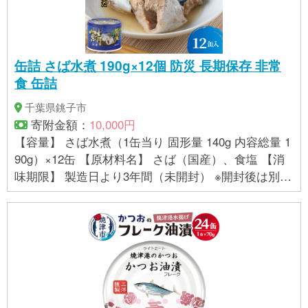
缶詰 さば水煮 190g×12個 防災 長期保存 非常
食 缶詰
千葉県銚子市
寄附金額：
10,000円
【容量】 さば水煮（1缶当り 固形量 140g 内容総量 1
90g）×12缶 【原材料名】 さば（国産）、食塩 【消
味期限】 製造日より3年間（未開封） ※開封後は別容
器に移し、冷蔵庫で保存し、早めにお召しあがりく
ださい。 【アレルギー品目】 さば 【栄養成分表示
（1缶 190g当たり）】 エネルギー 433kcal たんぱく
質 29.3g 脂質 33.1 g 炭水化物 4.6g 食塩相当量 1.9g E
PA 1349 mg DHA 1729 mg サンプル品分析による推
定値 【地場産品基準 】 銚子市内において返礼品等の
製造、加工その他の工程の全ての部分を行うことに