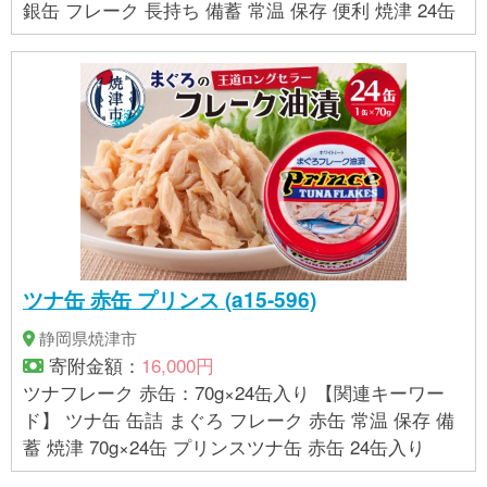
銀缶 フレーク 長持ち 備蓄 常温 保存 便利 焼津 24缶
ツナ缶 赤缶 プリンス (a15-596)
静岡県焼津市
寄附金額：
16,000円
ツナフレーク 赤缶：70g×24缶入り 【関連キーワー
ド】 ツナ缶 缶詰 まぐろ フレーク 赤缶 常温 保存 備
蓄 焼津 70g×24缶 プリンスツナ缶 赤缶 24缶入り