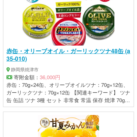
牛肉、 ゼラチン、 大豆 【賞味期限】製造日から42
ヶ月 【保存方法】直射日光を避け、常温で保存して
ください
赤缶・オリーブオイル・ガーリックツナ48缶 (a
35-010)
静岡県焼津市
寄附金額：
36,000円
赤缶：70g×24缶、オリーブオイルツナ：70g×12缶、
ガーリックツナ：70g×12缶 【関連キーワード】 ツナ
缶 缶詰 ツナ 3種 セット 非常食 常温 保存 焼津 70g
計48缶 赤缶 オリーブオイル ガーリックツナ 詰め合
わせ