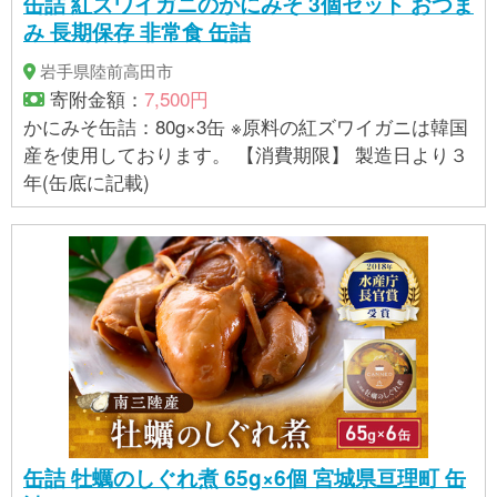
缶詰 紅ズワイガニのかにみそ 3個セット おつま
み 長期保存 非常食 缶詰
岩手県陸前高田市
寄附金額：
7,500円
かにみそ缶詰：80g×3缶 ※原料の紅ズワイガニは韓国
産を使用しております。 【消費期限】 製造日より３
年(缶底に記載)
缶詰 牡蠣のしぐれ煮 65g×6個 宮城県亘理町 缶