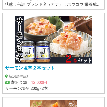
状態：缶詰 ブランド名（カナ）：ホウコウ 栄養成分
表示：1缶(70g)当たり 熱量213kcal たんぱく質10.
4g 脂質18.9g 炭水化物0.3g 食塩相当量0.5g (サ
ンプル品分析による推定値) 原材料：まぐろ(輸入又
は国産(5%未満))、大豆油、野菜エキス、食塩/調味料
(アミノ酸等)、(一部に大豆を含む) ※まぐろの原産地
順・割合は、製造年の前年の使用実績 製造者：伊藤
食品株式会社 清水工場 単品重量：70g 保存方法：
常温保存 名称：まぐろ油漬(フレーク) 【発送につい
て】 最短3～10営業日前後で発送 ※入金確認後、最短
3日～10日前後で発送 ※土日祝日、お盆年末年始等長
サーモン塩辛２本セット
期休暇を除く ※注文が集中した場合、更にお時間をい
ただく場合があります。 【賞味期限】 出荷日から1
新潟県聖籠町
年以上 【アレルギー】 大豆 ※ 表示内容に関しては各
寄附金額：
12,000円
事業者の指定に基づき掲載しており、一切の内容を
サーモン塩辛 200g×2本
保証するものではございません。 ※ご不明の点がござ
いましたら事業者まで直接お問い合わせ下さい。