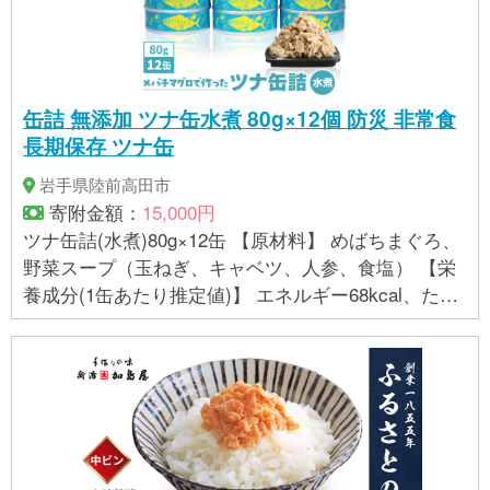
缶詰 無添加 ツナ缶水煮 80g×12個 防災 非常食
長期保存 ツナ缶
岩手県陸前高田市
寄附金額：
15,000円
ツナ缶詰(水煮)80g×12缶 【原材料】 めばちまぐろ、
野菜スープ（玉ねぎ、キャベツ、人参、食塩） 【栄
養成分(1缶あたり推定値)】 エネルギー68kcal、たん
ぱく質13.8g、脂質0.7g、炭水化物0.8g、食塩相当量
0.9g 【アレルギー物質】- 【保存方法】 直射日光を
避け、常温で保存 【消費期限】 製造日より3年(缶底
に記載)