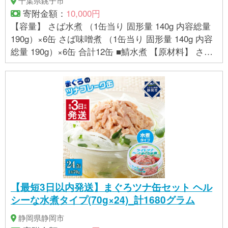
千葉県銚子市
寄附金額：
10,000円
【容量】 さば水煮 （1缶当り 固形量 140g 内容総量
190g）×6缶 さば味噌煮 （1缶当り 固形量 140g 内容
総量 190g）×6缶 合計12缶 ■鯖水煮 【原材料】 さば
（国産）、食塩 【アレルギー品目】 さば ■鯖味噌煮
【原材料】 さば（国産）、味噌、砂糖、醤油、生姜/
増粘剤（グァーガム）、（一部に小麦・大豆・さば
を含む） 【消費期限】 各缶詰とも製造より3年間 ※
開封後は別容器に移し、冷蔵庫で保存し、早めにお
召しあがりください。 【アレルギー品目】 小麦・さ
ば・大豆 ■鯖水煮 【栄養成分表示】（1缶190g当り）
エネルギー 433kcal たんぱく質 29.3g 脂質 33.1g 炭
水化物 4.6g 食塩相当量 1.9g EPA 1349mg DHA 1729
mg (サンプル品分析による推定値) ■鯖味噌煮 【栄養
【最短3日以内発送】まぐろツナ缶セット ヘル
成分表示（1缶190g当たり）】 エネルギー 452kcal
シーな水煮タイプ(70g×24)_計1680グラム
たんぱく質 28.3g 脂質 30.4g 炭水化物 16.3g 食塩相
当量 2.0g EPA 1273mg DHA 1900mg
静岡県静岡市