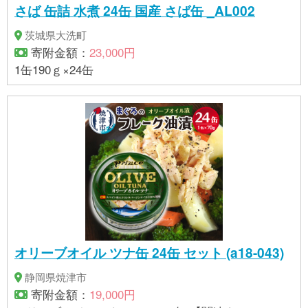
さば 缶詰 水煮 24缶 国産 さば缶 _AL002
茨城県大洗町
寄附金額：
23,000円
1缶190ｇ×24缶
オリーブオイル ツナ缶 24缶 セット (a18-043)
静岡県焼津市
寄附金額：
19,000円