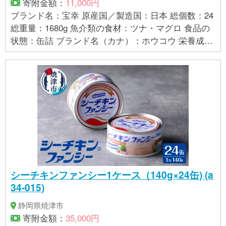
寄附金額：
11,000円
ブランド名：宝幸 原産国／製造国：日本 総個数：24
総重量：1680g 魚介類の食材：ツナ・マグロ 食品の
状態：缶詰 ブランド名（カナ）：ホウコウ 栄養成分
表示：1缶(70g)当たり 熱量44kcal たんぱく質10.2
g 脂質0.3g 炭水化物0.0g 食塩相当量0.7g (サン
プル品分析による推定値) 原材料：まぐろ(輸入又は
国産(5%未満))、食塩、野菜エキス/調味料(アミノ酸
等) ※まぐろの原産地順・割合は、製造年の前年の使
用実績 製造者：伊藤食品株式会社 清水工場 単品重
量：70g 保存方法：常温保存 名称：まぐろ水煮(フレ
ーク) 【発送について】 最短3～10営業日前後で発送
※入金確認後、最短3日～10日前後で発送 ※土日祝
日、お盆年末年始等長期休暇を除く ※注文が集中した
シーチキンファンシー1ケース（140g×24缶) (a
場合、更にお時間をいただく場合があります。 【賞
34-015)
味期限】 出荷日から1年以上
静岡県焼津市
寄附金額：
35,000円