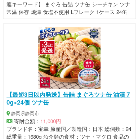
連キーワード】 まぐろ 缶詰 ツナ缶 シーチキン ツナ
常温 保存 焼津 食塩不使用 Lフレーク 1ケース 24缶
【最短3日以内発送】缶詰 まぐろツナ缶 油漬 7
0g×24個 ツナ缶
静岡県静岡市
寄附金額：
11,000円
ブランド名：宝幸 原産国／製造国：日本 総個数：24
総重量：1680g 魚介類の食材：ツナ・マグロ 食品の