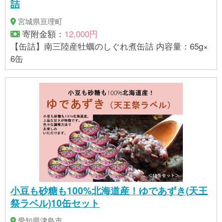
詰
宮城県亘理町
寄附金額：
12,000円
【缶詰】南三陸産牡蠣のしぐれ煮缶詰 内容量：65g×
6缶
小豆も砂糖も100%北海道産！ゆであずき(天王
祭ラベル)10缶セット
愛知県津島市