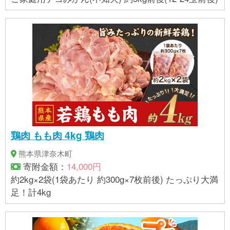
鶏肉 もも肉 4kg 鶏肉
熊本県津奈木町
寄附金額：
14,000円
約2kg×2袋(1袋あたり 約300g×7枚前後) たっぷり大満
足！計4kg