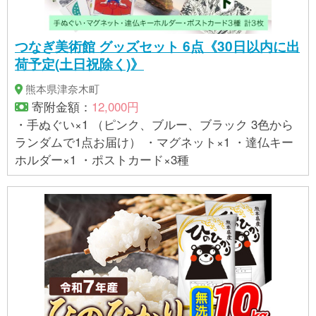
つなぎ美術館 グッズセット 6点《30日以内に出
荷予定(土日祝除く)》
熊本県津奈木町
寄附金額：
12,000円
・手ぬぐい×1 （ピンク、ブルー、ブラック 3色から
ランダムで1点お届け） ・マグネット×1 ・達仏キー
ホルダー×1 ・ポストカード×3種