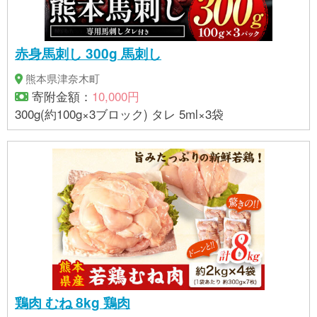
赤身馬刺し 300g 馬刺し
熊本県津奈木町
寄附金額：
10,000円
300g(約100g×3ブロック) タレ 5ml×3袋
鶏肉 むね 8kg 鶏肉