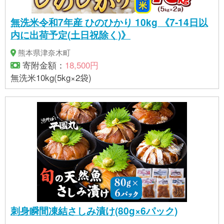
無洗米令和7年産 ひのひかり 10kg 《7-14日以
内に出荷予定(土日祝除く)》
熊本県津奈木町
寄附金額：
18,500円
無洗米10kg(5kg×2袋)
刺身瞬間凍結さしみ漬け(80g×6パック)