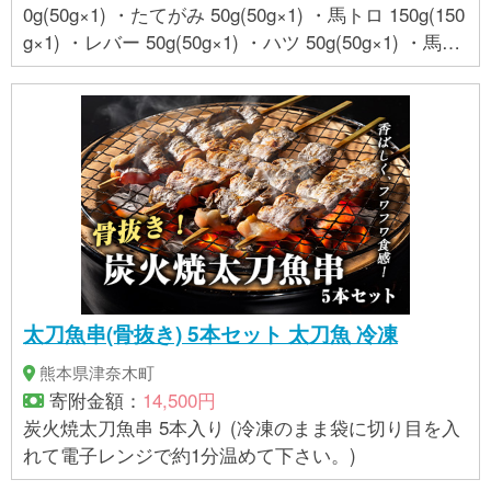
0g(50g×1) ・たてがみ 50g(50g×1) ・馬トロ 150g(150
g×1) ・レバー 50g(50g×1) ・ハツ 50g(50g×1) ・馬ひ
も 50g(50g×1) ・馬刺しのタレ(10ml×6袋) 【「レバ
ー」「ハツ」はいずれか一種のお届けになります】
太刀魚串(骨抜き) 5本セット 太刀魚 冷凍
熊本県津奈木町
寄附金額：
14,500円
炭火焼太刀魚串 5本入り (冷凍のまま袋に切り目を入
れて電子レンジで約1分温めて下さい。)