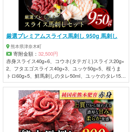
厳選プレミアムスライス馬刺し 950g 馬刺し
熊本県津奈木町
寄附金額：
32,500円
赤身スライス40g×6、コウネ(タテガミ)スライス20g×
2、フタエゴスライス40g×3、ユッケ50g×5、桜うま
トロ60g×5、鮮馬刺しのタレ50ml、ユッケのタレ15g
×5、万能和風ソース15g×5