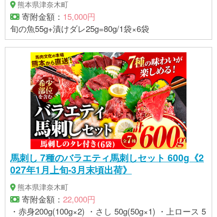
熊本県津奈木町
寄附金額：
15,000円
旬の魚55g+漬けダレ25g=80g/1袋×6袋
馬刺し 7種のバラエティ馬刺しセット 600g《2
027年1月上旬-3月末頃出荷》
熊本県津奈木町
寄附金額：
22,000円
・赤身200g(100g×2) ・さし 50g(50g×1) ・上ロース 5