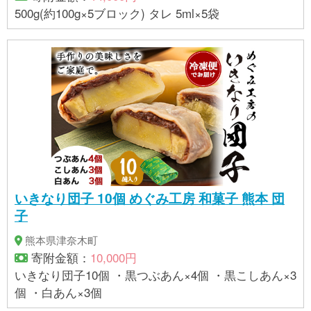
500g(約100g×5ブロック) タレ 5ml×5袋
いきなり団子 10個 めぐみ工房 和菓子 熊本 団
子
熊本県津奈木町
寄附金額：
10,000円
いきなり団子10個 ・黒つぶあん×4個 ・黒こしあん×3
個 ・白あん×3個