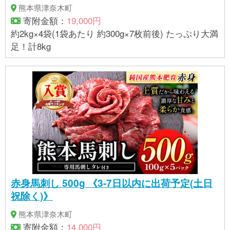
熊本県津奈木町
寄附金額：
19,000円
約2kg×4袋(1袋あたり 約300g×7枚前後) たっぷり大満
足！計8kg
赤身馬刺し 500g 《3-7日以内に出荷予定(土日
祝除く)》
熊本県津奈木町
寄附金額：
14,000円