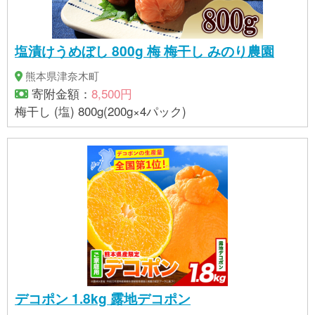
塩漬けうめぼし 800g 梅 梅干し みのり農園
熊本県津奈木町
寄附金額：
8,500円
梅干し (塩) 800g(200g×4パック)
デコポン 1.8kg 露地デコポン