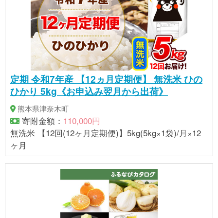
定期 令和7年産 【12ヵ月定期便】 無洗米 ひの
ひかり 5kg《お申込み翌月から出荷》
熊本県津奈木町
寄附金額：
110,000円
無洗米 【12回(12ヶ月定期便)】5kg(5kg×1袋)/月×12
ヶ月