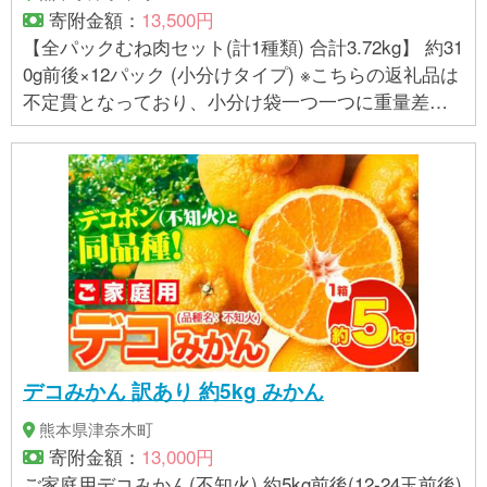
寄附金額：
13,500円
【全パックむね肉セット(計1種類) 合計3.72kg】 約31
0g前後×12パック (小分けタイプ) ※こちらの返礼品は
不定貫となっており、小分け袋一つ一つに重量差が
ございます。 【全パックむね肉セット(計1種類) 合計
3.72kg】は、12パックで合計重量3.72kgでのお届け
です。
デコみかん 訳あり 約5kg みかん
熊本県津奈木町
寄附金額：
13,000円
ご家庭用デコみかん(不知火) 約5kg前後(12-24玉前後)