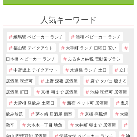
人気キーワード
練馬駅 ベビーカー ランチ
浦和 ベビーカー ランチ
福山駅 テイクアウト
大手町 ランチ 日曜日 安い
日本橋 ベビーカー ランチ
ふるさと納税 電動歯ブラシ
中野坂上 テイクアウト
水道橋 ランチ 土日
立川
居酒屋 喫煙可
上野 深夜 居酒屋
席で タバコ 吸える
居酒屋 町田
京橋 朝まで 居酒屋
池袋 喫煙可 居酒屋
大曽根 昼飲み 土曜日
新宿 ペット可 居酒屋
曳舟
飲み放題
茅ヶ崎 居酒屋 個室
京橋 痛風鍋
大森
激辛
六本木一丁目 地魚
大井町 朝まで 居酒屋
金山 喫煙可能 居酒屋
学芸大学 ベビーカー ランチ
神