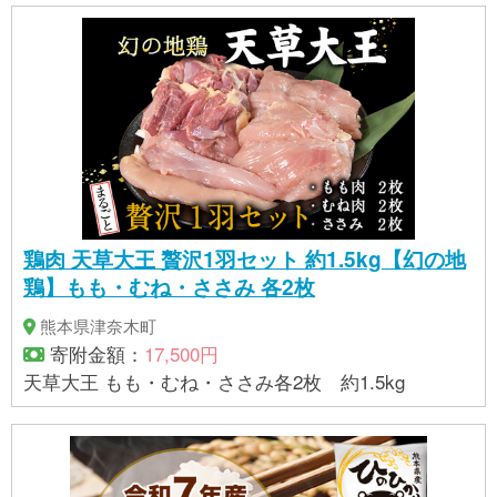
鶏肉 天草大王 贅沢1羽セット 約1.5kg【幻の地
鶏】もも・むね・ささみ 各2枚
熊本県津奈木町
寄附金額：
17,500円
天草大王 もも・むね・ささみ各2枚 約1.5kg