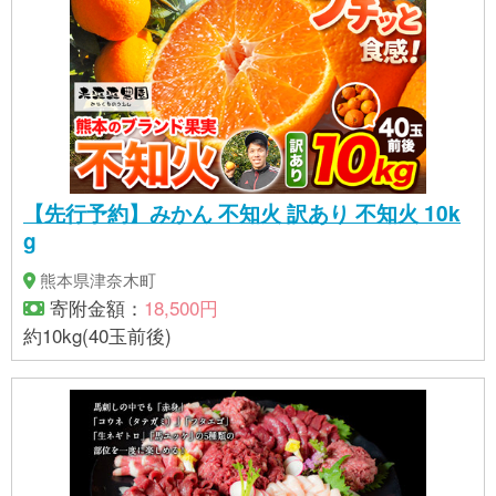
【先行予約】みかん 不知火 訳あり 不知火 10k
g
熊本県津奈木町
寄附金額：
18,500円
約10kg(40玉前後)