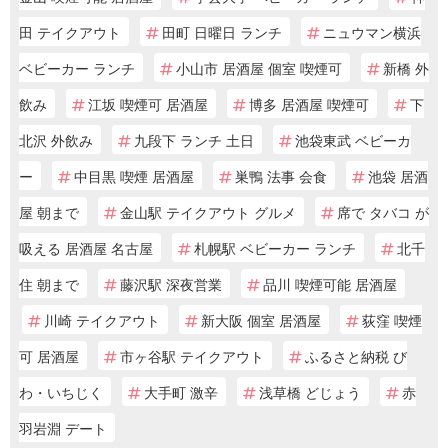
田 テイクアウト
田町 日曜日 ランチ
ニュウマン横浜
ベビーカー ランチ
小山市 居酒屋 個室 喫煙可
新橋 外
飲み
江坂 喫煙可 居酒屋
博多 居酒屋 喫煙可
下
北沢 外飲み
九段下 ランチ 土日
池袋東武 ベビーカ
ー
中目黒 喫煙 居酒屋
巣鴨 法事 会食
池袋 居酒
屋 朝まで
金山駅 テイクアウト グルメ
席で タバコ が
吸える 居酒屋 名古屋
札幌駅 ベビーカー ランチ
北千
住 朝まで
藤沢駅 深夜営業
品川 喫煙可能 居酒屋
川崎 テイクアウト
新大阪 個室 居酒屋
荻窪 喫煙
可 居酒屋
市ヶ谷駅 テイクアウト
ふるさと納税 び
わ・いちじく
大手町 激辛
浅草橋 どじょう
赤
羽岩淵 デート