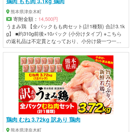
鶏肉 もも肉 3.1kg 鶏肉
熊本県津奈木町
寄附金額：
14,500円
うまみ鶏 【全パックもも肉セット(計1種類) 合計3.1k
g】 ■約310g前後×10パック (小分けタイプ) ※こちら
の返礼品は不定貫となっており、小分け袋一つ一つ
に重量差がございます。 【全パックもも肉セット(計
1種類) 合計3.1kg】は、10パックで合計重量3.1kgで
のお届けです。
鶏肉 むね 3.72kg 訳あり 鶏肉
熊本県津奈木町