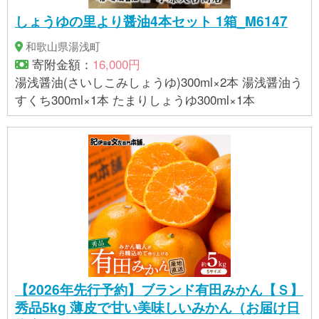
しょうゆの里より醤油4本セット 1箱_M6147
和歌山県湯浅町
寄附金額：
16,000円
湯浅醤油(さいしこみしょうゆ)300ml×2本 湯浅醤油う
すくち300ml×1本 たまりしょうゆ300ml×1本
【2026年先行予約】ブランド有田みかん【Ｓ】
秀品5kg 薄皮で甘い美味しいみかん（お届け日