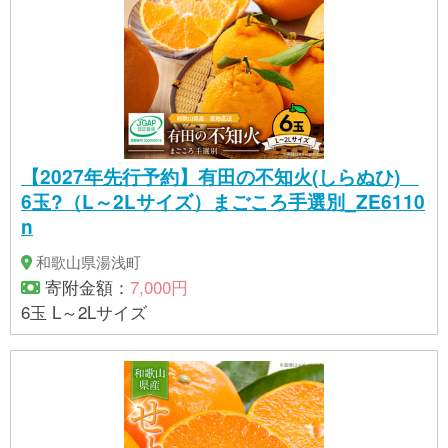
【2027年先行予約】有田の不知火(しらぬひ)
6玉?（L～2Lサイズ）まごころ手選別_ZE6110
n
和歌山県湯浅町
寄附金額：
7,000円
6玉 L～2Lサイズ