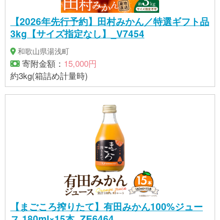
【2026年先行予約】田村みかん／特選ギフト品
3kg【サイズ指定なし】_V7454
和歌山県湯浅町
寄附金額：
15,000円
約3kg(箱詰め計量時)
【まごころ搾りたて】有田みかん100%ジュー
ス 180ml×15本_ZE6464