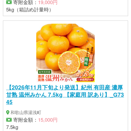
寄附金額：
19,000円
5kg（箱詰め計量時）
【2026年11月下旬より発送】紀州 有田産 濃厚
甘熟 温州みかん 7.5kg 【家庭用 訳あり】_G73
45
和歌山県湯浅町
寄附金額：
15,000円
7.5kg