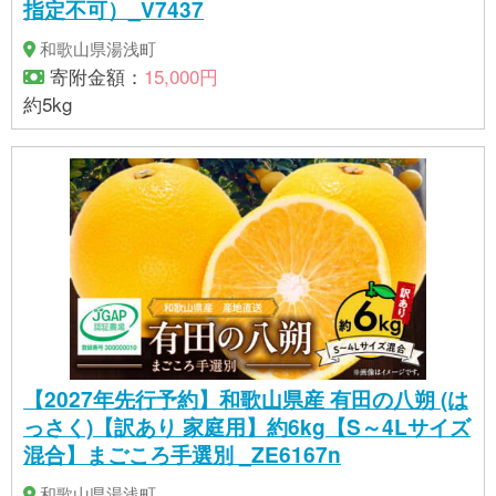
指定不可）_V7437
和歌山県湯浅町
寄附金額：
15,000円
約5kg
【2027年先行予約】和歌山県産 有田の八朔 (は
っさく)【訳あり 家庭用】約6kg【S～4Lサイズ
混合】まごころ手選別 _ZE6167n
和歌山県湯浅町