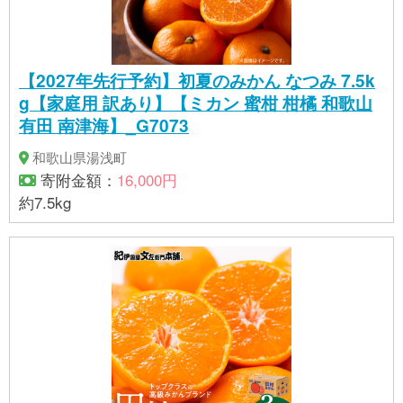
【2027年先行予約】初夏のみかん なつみ 7.5k
g【家庭用 訳あり】【ミカン 蜜柑 柑橘 和歌山
有田 南津海】_G7073
和歌山県湯浅町
寄附金額：
16,000円
約7.5kg