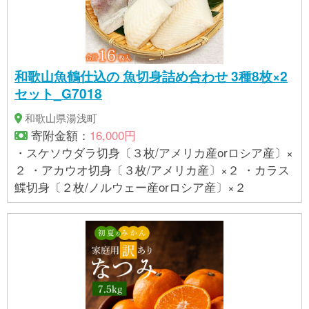
和歌山魚鶴仕込の 魚切身詰め合わせ 3種8枚×2
セット_G7018
和歌山県湯浅町
寄附金額：
16,000円
・スケソウダラ切身〔３枚/アメリカ産orロシア産〕×
２ ・アカウオ切身〔３枚/アメリカ産〕×２ ・カラス
鰈切身〔２枚/ノルウェー産orロシア産〕×２