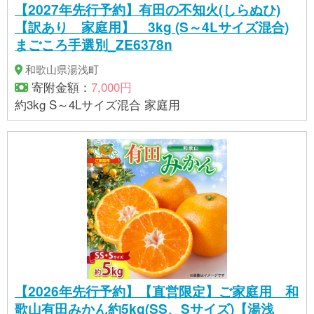
【2027年先行予約】有田の不知火(しらぬひ)
【訳あり 家庭用】 3kg (S～4Lサイズ混合)
まごころ手選別_ZE6378n
和歌山県湯浅町
寄附金額：
7,000円
約3kg S～4Lサイズ混合 家庭用
【2026年先行予約】【直営限定】ご家庭用 和
歌山有田みかん約5kg(SS、Sサイズ)【湯浅