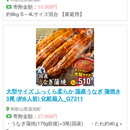
寄附金額：
10,000円
約6kg S～4Lサイズ混合 【家庭用】
大型サイズ ふっくら柔らか 国産うなぎ 蒲焼き
3尾 (約6人前) 化粧箱入_G7311
和歌山県湯浅町
寄附金額：
27,000円
・うなぎ蒲焼(170g前後)×3尾(国産) ・たれ約40ｇ×