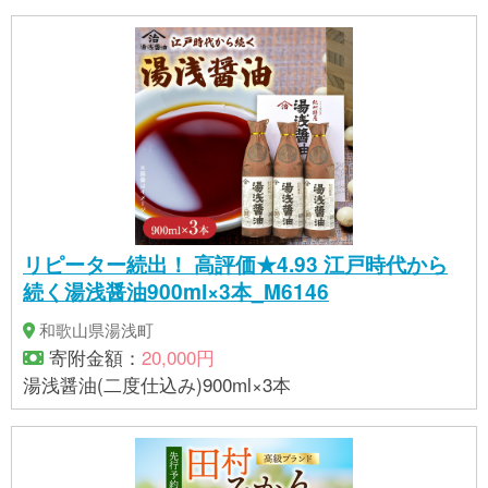
リピーター続出！ 高評価★4.93 江戸時代から
続く湯浅醤油900ml×3本_M6146
和歌山県湯浅町
寄附金額：
20,000円
湯浅醤油(二度仕込み)900ml×3本