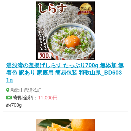
湯浅湾の釜揚げしらす たっぷり700g 無添加 無
着色 訳あり 家庭用 簡易包装 和歌山県_BD603
1n
和歌山県湯浅町
寄附金額：
11,000円
約700g