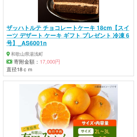
ザッハトルテ チョコレートケーキ 18cm【スイ
ーツ デザート ケーキ ギフト プレゼント 冷凍 6
号】_AS6001n
和歌山県湯浅町
寄附金額：
17,000円
直径18ｃｍ