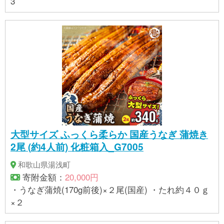
3
大型サイズ ふっくら柔らか 国産うなぎ 蒲焼き
2尾 (約4人前) 化粧箱入_G7005
和歌山県湯浅町
寄附金額：
20,000円
・うなぎ蒲焼(170g前後)×２尾(国産) ・たれ約４０ｇ
×２