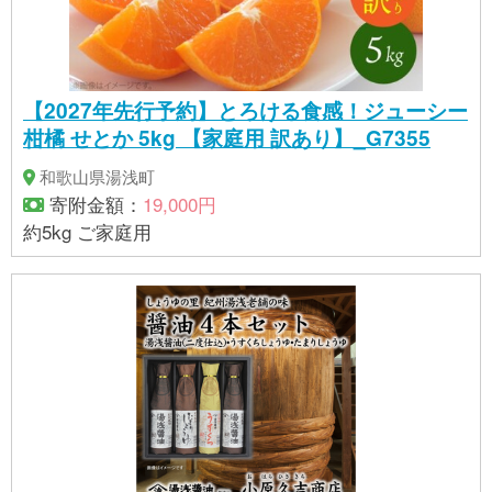
【2027年先行予約】とろける食感！ジューシー
柑橘 せとか 5kg 【家庭用 訳あり】_G7355
和歌山県湯浅町
寄附金額：
19,000円
約5kg ご家庭用