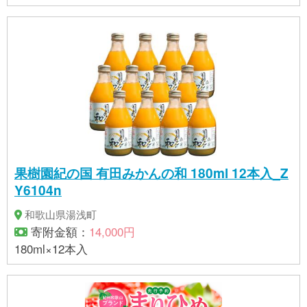
果樹園紀の国 有田みかんの和 180ml 12本入_Z
Y6104n
和歌山県湯浅町
寄附金額：
14,000円
180ml×12本入