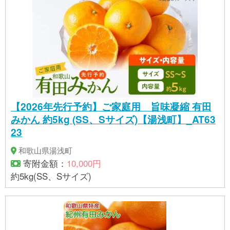
【2026年先行予約】ご家庭用 旨味凝縮 有田
みかん 約5kg (SS、Sサイズ)【湯浅町】_AT63
23
和歌山県湯浅町
寄附金額：
10,000円
約5kg(SS、Sサイズ)