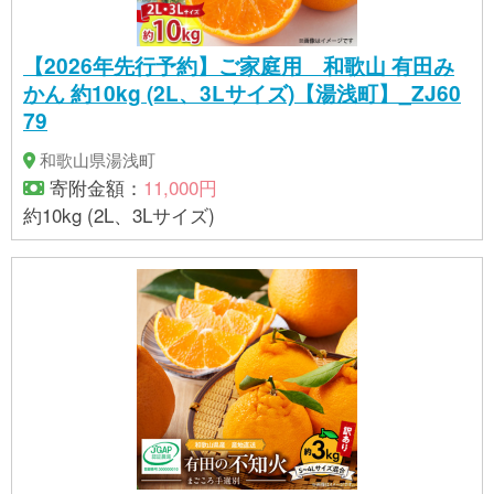
【2026年先行予約】ご家庭用 和歌山 有田み
かん 約10kg (2L、3Lサイズ)【湯浅町】_ZJ60
79
和歌山県湯浅町
寄附金額：
11,000円
約10kg (2L、3Lサイズ)