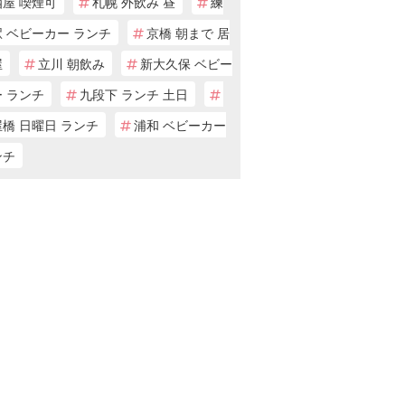
酒屋 喫煙可
札幌 外飲み 昼
練
 ベビーカー ランチ
京橋 朝まで 居
屋
立川 朝飲み
新大久保 ベビー
 ランチ
九段下 ランチ 土日
橋 日曜日 ランチ
浦和 ベビーカー
ンチ