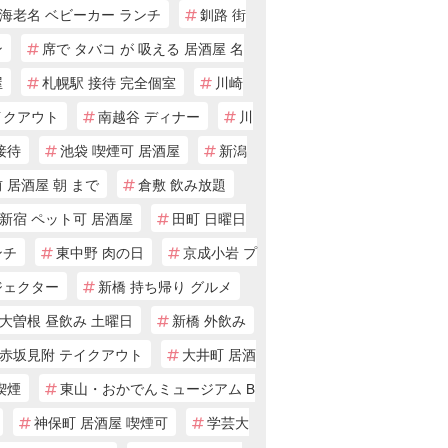
海老名 ベビーカー ランチ
釧路 街
ン
席で タバコ が 吸える 居酒屋 名
屋
札幌駅 接待 完全個室
川崎
イクアウト
南越谷 ディナー
川
接待
池袋 喫煙可 居酒屋
新潟
 居酒屋 朝 まで
倉敷 飲み放題
新宿 ペット可 居酒屋
田町 日曜日
ンチ
東中野 肉の日
京成小岩 プ
ジェクター
新橋 持ち帰り グルメ
大曽根 昼飲み 土曜日
新橋 外飲み
赤坂見附 テイクアウト
大井町 居酒
喫煙
東山・おかでんミュージアム B
神保町 居酒屋 喫煙可
学芸大