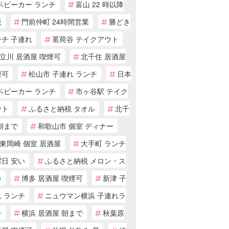
ベビーカー ランチ
富山 22 時以降
飯
門前仲町 24時間営業
勝どき
ンチ 子連れ
茗荷谷 テイクアウト
立川 居酒屋 喫煙可
北千住 居酒屋
煙可
松山市 子連れ ランチ
日本
ベビーカー ランチ
市ヶ谷駅 テイク
ウト
ふるさと納税 タオル
北千
朝まで
和歌山市 個室 ディナー
東岡崎 個室 居酒屋
大手町 ランチ
日 安い
ふるさと納税 メロン・ス
カ
博多 居酒屋 喫煙可
新津 子
 ランチ
ニュウマン横浜 子連れラ
チ
横浜 居酒屋 朝まで
秋葉原