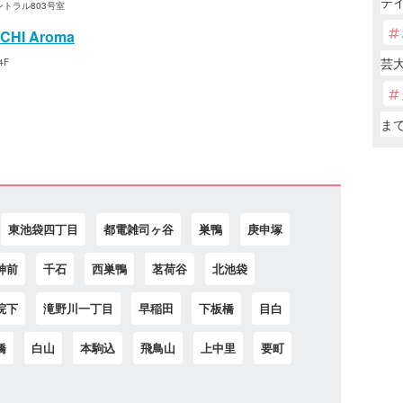
テ
ントラル803号室
I Aroma
芸大
4F
ま
東池袋四丁目
都電雑司ヶ谷
巣鴨
庚申塚
神前
千石
西巣鴨
茗荷谷
北池袋
院下
滝野川一丁目
早稲田
下板橋
目白
橋
白山
本駒込
飛鳥山
上中里
要町