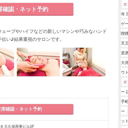
席確認・ネット予約
寺 
ゲー
ウェーブやハイフなどの新しいマシンや巧みなハンド
喫
手伝い♪結果重視のサロンです。
天王
居
大井
ウ
ー 
手町
席確認・ネット予約
ー
ッ
-8 大久保商事ビル2F