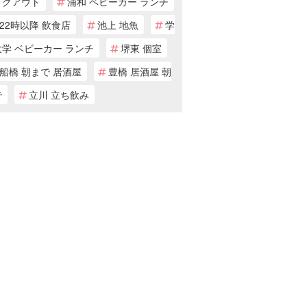
イクアウト
浦和 ベビーカー ランチ
22時以降 飲食店
池上 地魚
学
学 ベビーカー ランチ
堺東 個室
船橋 朝まで 居酒屋
豊橋 居酒屋 朝
で
立川 立ち飲み