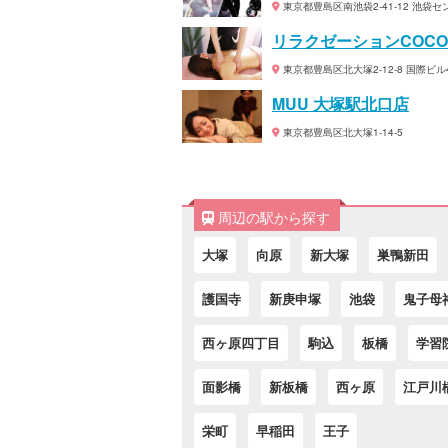
東京都豊島区南池袋2-41-12 池袋セ
リラクゼーションCOCOCH
東京都豊島区北大塚2-12-8 国際ビル
MUU 大塚駅北口店
東京都豊島区北大塚1-14-5
周辺の駅から探す
大塚
向原
新大塚
巣鴨新田
護国寺
新庚申塚
池袋
鬼子母
西ヶ原四丁目
駒込
板橋
学習
面影橋
新板橋
西ヶ原
江戸川
栄町
早稲田
王子