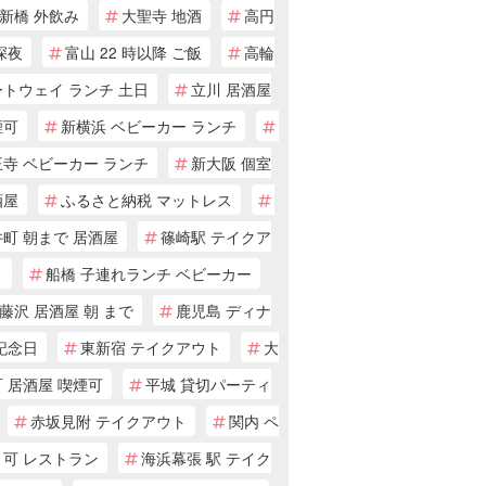
新橋 外飲み
大聖寺 地酒
高円
深夜
富山 22 時以降 ご飯
高輪
トウェイ ランチ 土日
立川 居酒屋
煙可
新横浜 ベビーカー ランチ
寺 ベビーカー ランチ
新大阪 個室
酒屋
ふるさと納税 マットレス
町 朝まで 居酒屋
篠崎駅 テイクア
ト
船橋 子連れランチ ベビーカー
藤沢 居酒屋 朝 まで
鹿児島 ディナ
記念日
東新宿 テイクアウト
大
 居酒屋 喫煙可
平城 貸切パーティ
赤坂見附 テイクアウト
関内 ペ
ト可 レストラン
海浜幕張 駅 テイク