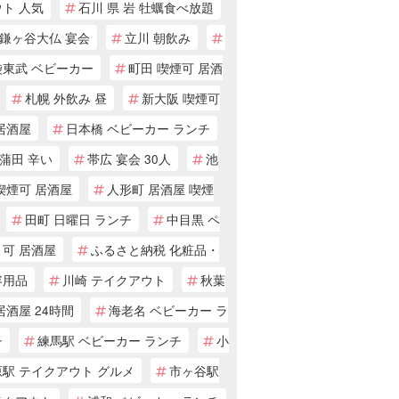
ト 人気
石川 県 岩 牡蠣食べ放題
鎌ヶ谷大仏 宴会
立川 朝飲み
袋東武 ベビーカー
町田 喫煙可 居酒
札幌 外飲み 昼
新大阪 喫煙可
居酒屋
日本橋 ベビーカー ランチ
蒲田 辛い
帯広 宴会 30人
池
喫煙可 居酒屋
人形町 居酒屋 喫煙
田町 日曜日 ランチ
中目黒 ペ
ト可 居酒屋
ふるさと納税 化粧品・
容用品
川崎 テイクアウト
秋葉
居酒屋 24時間
海老名 ベビーカー ラ
チ
練馬駅 ベビーカー ランチ
小
原駅 テイクアウト グルメ
市ヶ谷駅