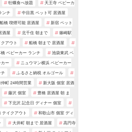
牡蠣食べ放題
天王寺 ベビーカ
ランチ
中目黒 ペット可 居酒屋
船橋 喫煙可能 居酒屋
新宿 ペット
居酒屋
北千住 朝まで
篠崎駅
イクアウト
船橋 朝まで 居酒屋
橋 ベビーカー ランチ
池袋東武 ベ
ーカー
ニュウマン横浜 ベビーカー
ンチ
ふるさと納税 オルゴール
仲町 24時間営業
新大阪 個室 居酒
藤沢 個室
豊橋 居酒屋 朝 ま
下北沢 記念日 ディナー 個室
崎 テイクアウト
和歌山市 個室 ディ
ー
大井町 朝まで 居酒屋
高円寺