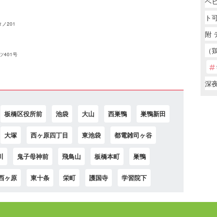
ベ
ト
ノ201
附
（
ツ401号
深
板橋区役所前
池袋
大山
西巣鴨
巣鴨新田
大塚
西ヶ原四丁目
東池袋
都電雑司ヶ谷
川
鬼子母神前
飛鳥山
板橋本町
巣鴨
西ヶ原
東十条
栄町
護国寺
学習院下