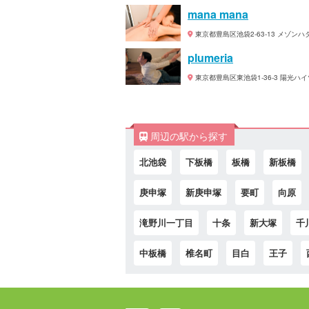
mana mana
東京都豊島区池袋2-63-13 メゾンハタ
plumeria
東京都豊島区東池袋1-36-3 陽光ハイ
周辺の駅から探す
北池袋
下板橋
板橋
新板橋
庚申塚
新庚申塚
要町
向原
滝野川一丁目
十条
新大塚
千
中板橋
椎名町
目白
王子