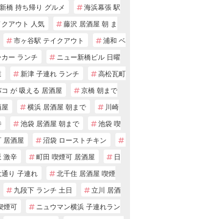
新橋 持ち帰り グルメ
海浜幕張 駅
イクアウト 人気
藤沢 居酒屋 朝 ま
市ヶ谷駅 テイクアウト
浦和 ベ
ーカー ランチ
ニュー新橋ビル 日曜
業
新津 子連れ ランチ
高松瓦町
コ が 吸える 居酒屋
京橋 朝まで
酒屋
横浜 居酒屋 朝まで
川崎
待
池袋 居酒屋 朝まで
池袋 喫
 居酒屋
沼袋 ローストチキン
 激辛
町田 喫煙可 居酒屋
日
大通り 子連れ
北千住 居酒屋 喫煙
九段下 ランチ 土日
立川 居酒
喫煙可
ニュウマン横浜 子連れラン