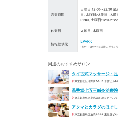
日曜日:12:00〜22:30 最
営業時間
日, 水曜日:休業日, 木曜日:
21:00, 土曜日:12:00〜2
休業日
火曜日, 水曜日
EPARK
情報提供元
※当サイトはEPARKと提携し、情報を
周辺のおすすめサロン
タイ古式マッサージ・足
東京都北区滝野川7-8-10 木曽ビル20
温香堂七五三鍼灸治療院
東京都豊島区上池袋3-20-2 ビーハウ
アタマとカラダのほぐし
東京都豊島区池袋2-59-8 玉起屋ビル1