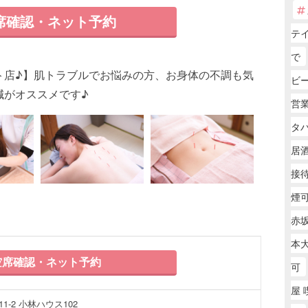
席確認・ネット予約
テ
で
ト店♪】肌トラブルでお悩みの方、お身体の不調も気
ビ
鍼がオススメです♪
営
タバ
居
接
煙可
赤坂
本
席確認・ネット予約
可
屋 
1-2 小林ハウス102