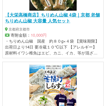
【大栄高橋商店】ちりめん山椒 4袋｜京都 老舗
ちりめん山椒 大容量 人気セット
京都府京都市
寄附金額：
10,000円
・ちりめん山椒 国産 約８０g×４袋 【賞味期限】
出荷日より14日 要冷蔵１０℃以下 【アレルギー】
原材料イワシ稚魚はエビ、カニ、イカ、等が混ざる
漁法で採取しています。 ※ 表示内容に関しては各事
業者の指定に基づき掲載しており、一切の内容を保
証するものではございません。 ※ご不明の点がござい
ましたら事業者まで直接お問い合わせ下さい。