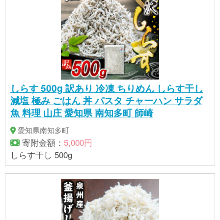
しらす 500g 訳あり 冷凍 ちりめん しらす干し
減塩 極み ごはん 丼 パスタ チャーハン サラダ
魚 料理 山庄 愛知県 南知多町 師崎
愛知県南知多町
寄附金額：
5,000円
しらす干し 500g