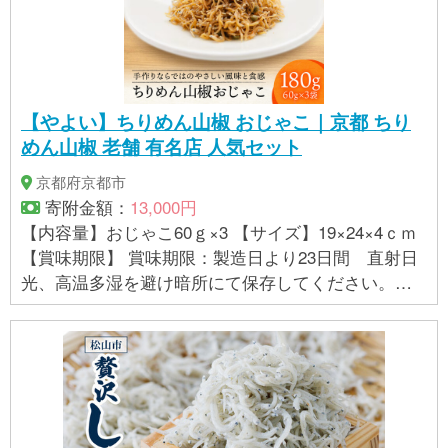
【やよい】ちりめん山椒 おじゃこ｜京都 ちり
めん山椒 老舗 有名店 人気セット
京都府京都市
寄附金額：
13,000円
【内容量】おじゃこ60ｇ×3 【サイズ】19×24×4ｃｍ
【賞味期限】 賞味期限：製造日より23日間 直射日
光、高温多湿を避け暗所にて保存してください。
【アレルギー】 小麦、大豆 ※ 表示内容に関しては各
事業者の指定に基づき掲載しており、一切の内容を
保証するものではございません。 ※ご不明の点がござ
いましたら事業者まで直接お問い合わせ下さい。