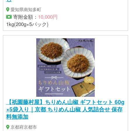
品目は使用していません。
愛知県南知多町
寄附金額：
10,000円
1kg(200g×5パック)
【祇園藤村屋】ちりめん山椒 ギフトセット 60g
×5袋入り｜京都 ちりめん山椒 人気詰合せ 保存
料無添加
京都府京都市