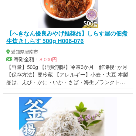
【へきなん優良みやげ推奨品】しらす屋の佃煮
生炊きしらす 500g H006-076
愛知県碧南市
寄附金額：
8,000円
【容量】500g 【消費期限】冷凍3か月 解凍後1か月
【保存方法】要冷蔵 【アレルギー】小麦・大豆 本製
品は、えび・かに・いか・さば・海生プランクトン
等が、混獲される漁法で採取しています。