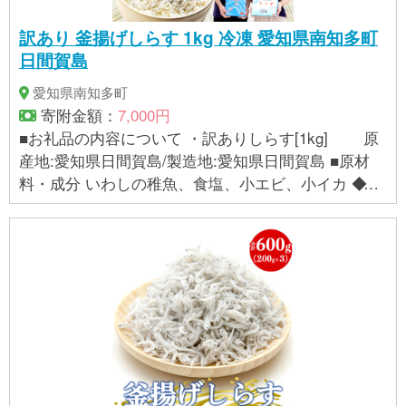
訳あり 釜揚げしらす 1kg 冷凍 愛知県南知多町
日間賀島
愛知県南知多町
寄附金額：
7,000円
■お礼品の内容について ・訳ありしらす[1kg] 原
産地:愛知県日間賀島/製造地:愛知県日間賀島 ■原材
料・成分 いわしの稚魚、食塩、小エビ、小イカ ◆保
存方法 要冷凍 ◆解凍方法 冷凍状態で届きますが、冷
蔵庫でゆっくりと解凍すると、柔らかい釜揚げしら
すに戻りそのままお召し上がりいただけます。 釜揚
げしらすは水分量が多い為、解凍時ドリップが出や
すくなっております。保存容器などにキッチンペー
パーを引いて解凍することをおススメします。 (冷蔵
庫で約5日間の賞味期限です。) 冷凍状態で小分けに
する場合は、半解凍していただき包丁などで小分け
にしてください。 (冷凍庫で約1カ月保存が可能で