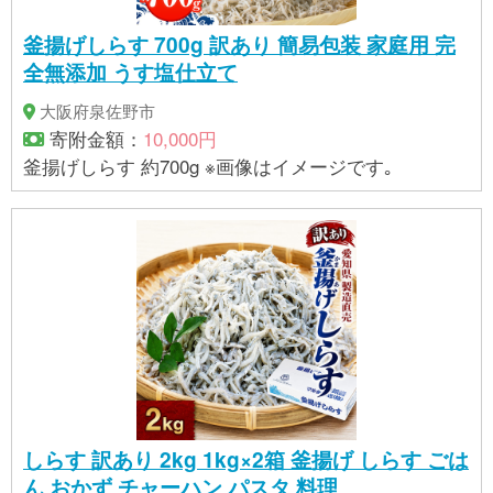
釜揚げしらす 700g 訳あり 簡易包装 家庭用 完
全無添加 うす塩仕立て
大阪府泉佐野市
寄附金額：
10,000円
釜揚げしらす 約700g ※画像はイメージです｡
しらす 訳あり 2kg 1kg×2箱 釜揚げ しらす ごは
ん おかず チャーハン パスタ 料理