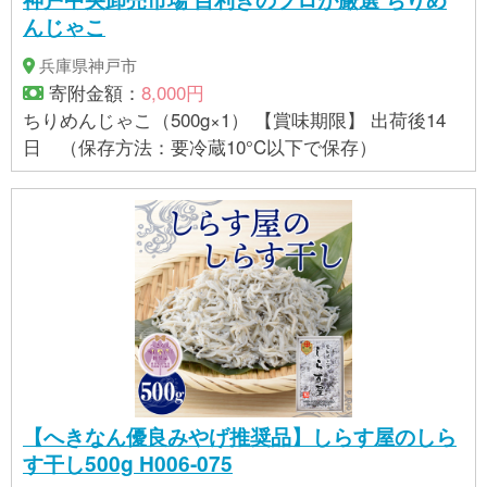
んじゃこ
兵庫県神戸市
寄附金額：
8,000円
ちりめんじゃこ（500g×1） 【賞味期限】 出荷後14
日 （保存方法：要冷蔵10°C以下で保存）
【へきなん優良みやげ推奨品】しらす屋のしら
す干し500g H006-075