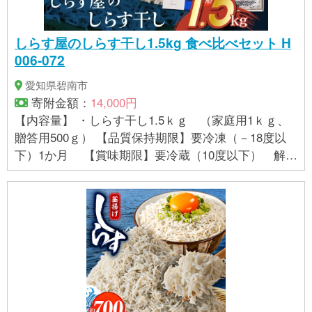
しらす屋のしらす干し1.5kg 食べ比べセット H
006-072
愛知県碧南市
寄附金額：
14,000円
【内容量】 ・しらす干し1.5ｋｇ （家庭用1ｋｇ、
贈答用500ｇ） 【品質保持期限】要冷凍（－18度以
下）1か月 【賞味期限】要冷蔵（10度以下） 解凍
日含む5日 【アレルギー】 特定原材料8品目は使用し
ていません 特定原材料に準ずるもの20品目は使用し
ていません 本製品は、えび、かに、いか、海生プラ
ンクトン等が混獲される漁法で採取しています。