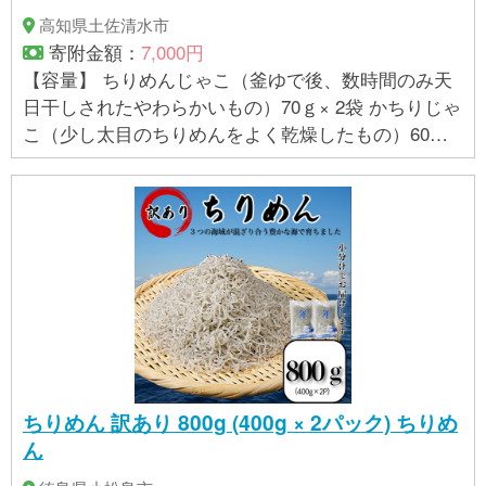
高知県土佐清水市
寄附金額：
7,000円
【容量】 ちりめんじゃこ（釜ゆで後、数時間のみ天
日干しされたやわらかいもの）70ｇ× 2袋 かちりじゃ
こ（少し太目のちりめんをよく乾燥したもの）60ｇ×
2袋 ※じゃこの種類についてご希望があれば変更可能
です。 【賞味期限】 出荷日より冷凍で30日程度
ちりめん 訳あり 800g (400g × 2パック) ちりめ
ん