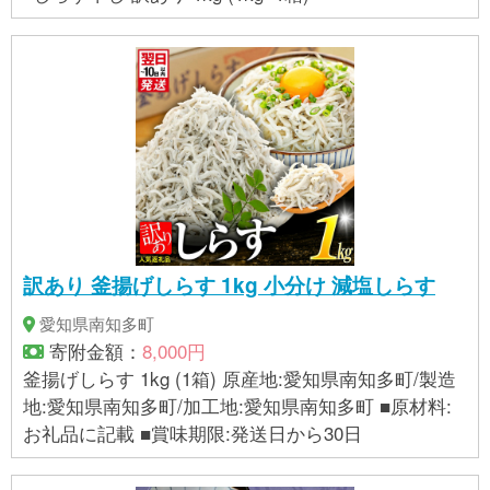
訳あり 釜揚げしらす 1kg 小分け 減塩しらす
愛知県南知多町
寄附金額：
8,000円
釜揚げしらす 1kg (1箱) 原産地:愛知県南知多町/製造
地:愛知県南知多町/加工地:愛知県南知多町 ■原材料:
お礼品に記載 ■賞味期限:発送日から30日