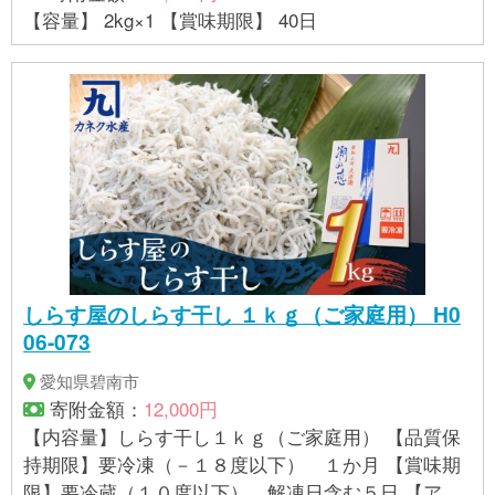
【容量】 2kg×1 【賞味期限】 40日
しらす屋のしらす干し １ｋｇ（ご家庭用） H0
06-073
愛知県碧南市
寄附金額：
12,000円
【内容量】しらす干し１ｋｇ（ご家庭用） 【品質保
持期限】要冷凍（－１８度以下） １か月 【賞味期
限】要冷蔵（１０度以下） 解凍日含む５日 【アレ