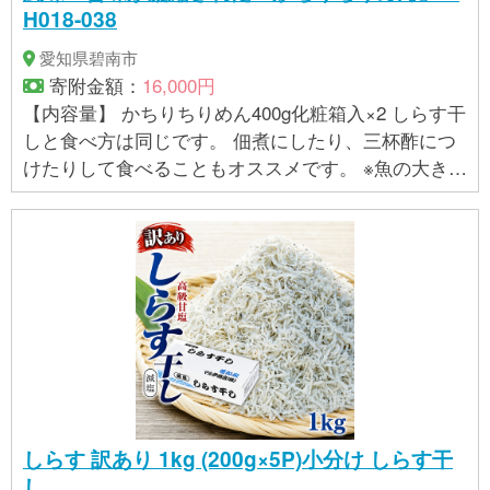
H018-038
愛知県碧南市
寄附金額：
16,000円
【内容量】 かちりちりめん400g化粧箱入×2 しらす干
しと食べ方は同じです。 佃煮にしたり、三杯酢につ
けたりして食べることもオススメです。 ※魚の大きさ
や色の良し悪しは自然の物ですので常に一定ではあ
りません。 獲れる時期や漁場によって異なる場合
がありますのでご了承ください。 【賞味期限】冷凍2
ヶ月、冷蔵12日（解凍日を含む） 【保存方法】要冷
凍(-8℃以下) 【原材料について】 いわしの稚魚、食
塩 ※本製品にはｴﾋﾞ・ｶﾆ・ｲｶ・海生ﾌﾟﾗﾝｸﾄﾝ等が混獲
される漁法で摂取しております。 栄養成分表示（100
ｇ当たり） エネルギー 206kcal たんぱく質 40.5g 脂
質 3.5g 炭水化物 0.5g 食塩相当量 6.6g 数値は日本食
品標準成分表（七訂）を用いた推定値です。 【アレ
しらす 訳あり 1kg (200g×5P)小分け しらす干
ルギー】特定原材料8品目及び特定原材料に準ずる20
し