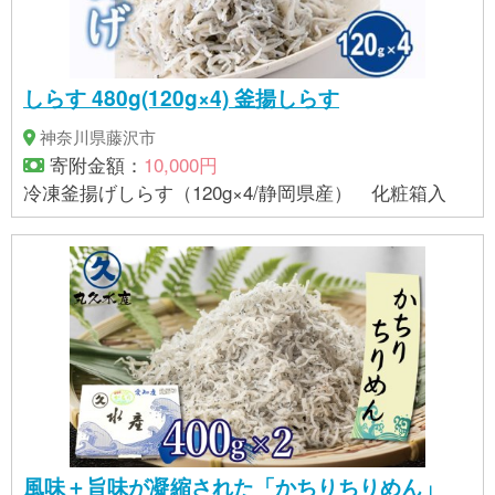
しらす 480g(120g×4) 釜揚しらす
神奈川県藤沢市
寄附金額：
10,000円
冷凍釜揚げしらす（120g×4/静岡県産） 化粧箱入
風味＋旨味が凝縮された「かちりちりめん」