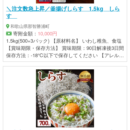
＼注文数急上昇／釜揚げしらす 1.5kg しら
す
和歌山県那智勝浦町
寄附金額：
10,000円
1.5kg(500×3パック) 【原材料名】 いわし稚魚、食塩
【賞味期限・保存方法】 賞味期限：90日解凍後3日間
保存方法：-18℃以下で保存してください 【アレルギ
ー】 本製品で使用しているしらすは、かに、えび、
いか、その他小魚等が混ざる漁法で採取していま
す。 ※ 表示内容に関しては各事業者の指定に基づき
掲載しており、一切の内容を保証するものではござ
いません。 ※ご不明の点がございましたら事業者まで
直接お問い合わせ下さい。