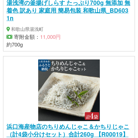
湯浅湾の釜揚げしらす たっぷり700g 無添加 無
着色 訳あり 家庭用 簡易包装 和歌山県_BD603
1n
和歌山県湯浅町
寄附金額：
11,000円
約700g
浜口海産物店のちりめんじゃこ＆かちりじゃこ
（計4袋小分けセット）合計260g 【R00019】