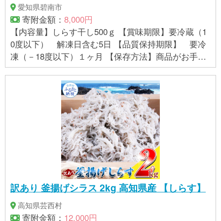
愛知県碧南市
寄附金額：
8,000円
【内容量】しらす干し500ｇ 【賞味期限】要冷蔵（1
0度以下） 解凍日含む5日 【品質保持期限】 要冷
凍（－18度以下）１ヶ月 【保存方法】商品がお手元
に届きましたら、一度に召し上がる量で小分けに
し、ラップなどで密封し冷凍室で保存してくださ
い。食べる前に解凍してお召し上がりください。
【アレルギー】 特定原材料8品目及び特定原材料に準
ずる20品目は使用していません。 本製品は、えび、
かに、いか、海生プランクトン等が混獲される漁法
で採取しています。
訳あり 釜揚げシラス 2kg 高知県産 【しらす】
高知県芸西村
寄附金額：
12,000円