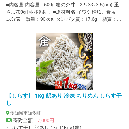
■内容量 内容量...500g 箱の外寸...22×33×3.5(cm) 重
さ...700g 同梱物あり ■原材料名 イワシ稚魚、食塩
成分表 熱量：90kcal タンパク質：17.6g 脂質：1.
7g 炭水化物：0.0ｇ 食塩相当量：2.1g ■原産地 宮
崎県 ■アレルギー表示（特定原材料） エビ,カニ,サ
バ,イカ ■賞味期限 発送から30日(要冷凍) ※解凍後は
解凍日含め7日(要冷蔵) ■事業者 幸脇漁業生産組合
（お船出ちりめん村上屋） お船出ちりめん村上屋 宮
崎県 日向市 452061050
【しらす】 1kg 訳あり 冷凍 ちりめん しらす干
し
愛知県南知多町
寄附金額：
7,000円
･しらす干し 訳あり 1kg (1kg×1箱)