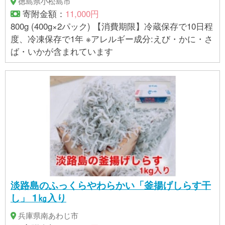
徳島県小松島市
寄附金額：
11,000円
800g (400g×2パック) 【消費期限】冷蔵保存で10日程
度、冷凍保存で1年 ※アレルギー成分:えび・かに・さ
ば・いかが含まれています
淡路島のふっくらやわらかい「釜揚げしらす干
し」 1㎏入り
兵庫県南あわじ市