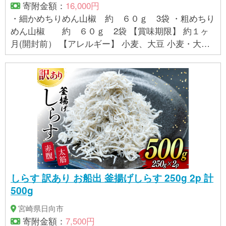
寄附金額：
16,000円
・細かめちりめん山椒 約 ６０ｇ 3袋 ・粗めちり
めん山椒 約 ６０ｇ 2袋 【賞味期限】 約１ヶ
月(開封前） 【アレルギー】 小麦、大豆 小麦・大豆
※本製品で使用しているちりめんじゃこは、エビ・カ
ニが混ざる漁法で採取しています。 ※ 表示内容に関
しては各事業者の指定に基づき掲載しており、一切
の内容を保証するものではございません。 ※ご不明の
点がございましたら事業者まで直接お問い合わせ下
さい。
しらす 訳あり お船出 釜揚げしらす 250g 2p 計
500g
宮崎県日向市
寄附金額：
7,500円