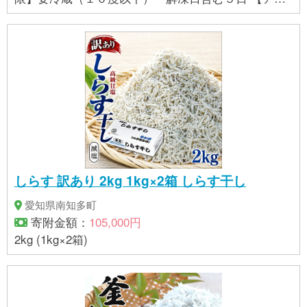
ルギー】 特定原材料8品目及び特定原材料に準ずる20
品目は使用していません。 本製品は、えび、かに、
いか、海生プランクトン等が混獲される漁法で採取
しています。
しらす 訳あり 2kg 1kg×2箱 しらす干し
愛知県南知多町
寄附金額：
105,000円
2kg (1kg×2箱)