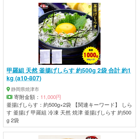
甲羅組 天然 釜揚げしらす 約500g 2袋 合計 約1
kg (a10-807)
静岡県焼津市
寄附金額：
11,000円
釜揚げしらす：約500g×2袋 【関連キーワード】 しら
す 釜揚げ 甲羅組 冷凍 天然 焼津 釜揚げしらす 約500
g 2袋