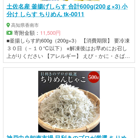
す。) できるだけお早めにお召し上がりください。
土佐名産 釜揚げしらす 合計600g(200ｇ×3) 小
分け しらす ちりめん tk-0011
高知県香南市
寄附金額：
11,500円
■釜揚しらす約600g（200g×3） 【消費期限】 要冷凍
３０日（－１０℃以下） ※解凍後はお早めにお召し
上がりください 【アレルギー】 えび・かに・さば・
いか
神戸中央卸売市場 目利きのプロが厳選 ちりめ