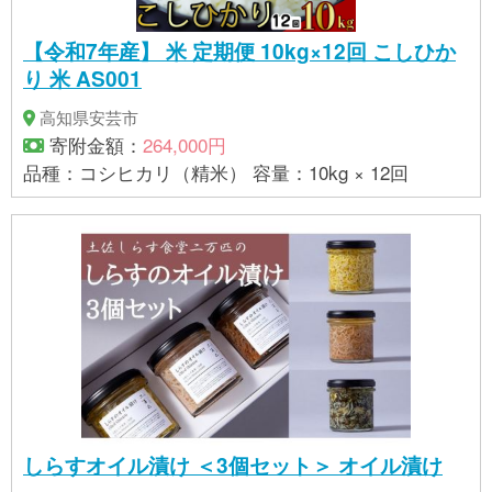
【令和7年産】 米 定期便 10kg×12回 こしひか
り 米 AS001
高知県安芸市
寄附金額：
264,000円
品種：コシヒカリ（精米） 容量：10kg × 12回
しらすオイル漬け ＜3個セット＞ オイル漬け