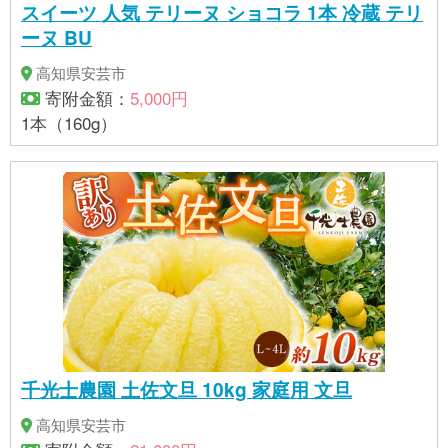
スイーツ 人気 テリーヌ ショコラ 1本 冷蔵 テリ
ーヌ BU
高知県安芸市
寄附金額：
5,000円
1本（160g）
千光士農園 土佐文旦 10kg 家庭用 文旦
高知県安芸市