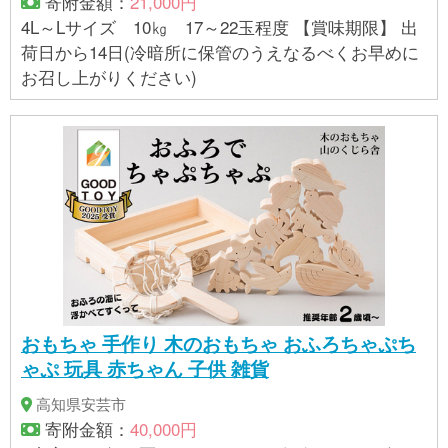
寄附金額：
21,000円
4L～Lサイズ 10㎏ 17～22玉程度 【賞味期限】 出
荷日から14日(冷暗所に保管のうえなるべくお早めに
お召し上がりください)
おもちゃ 手作り 木のおもちゃ おふろちゃぷち
ゃぷ 玩具 赤ちゃん 子供 雑貨
高知県安芸市
寄附金額：
40,000円