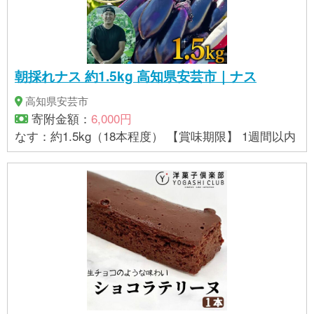
朝採れナス 約1.5kg 高知県安芸市｜ナス
高知県安芸市
寄附金額：
6,000円
なす：約1.5kg（18本程度） 【賞味期限】 1週間以内