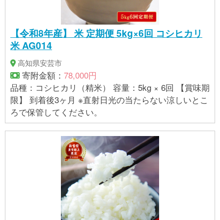
【令和8年産】 米 定期便 5kg×6回 コシヒカリ
米 AG014
高知県安芸市
寄附金額：
78,000円
品種：コシヒカリ（精米） 容量：5kg × 6回 【賞味期
限】 到着後3ヶ月 ※直射日光の当たらない涼しいとこ
ろで保管してください。