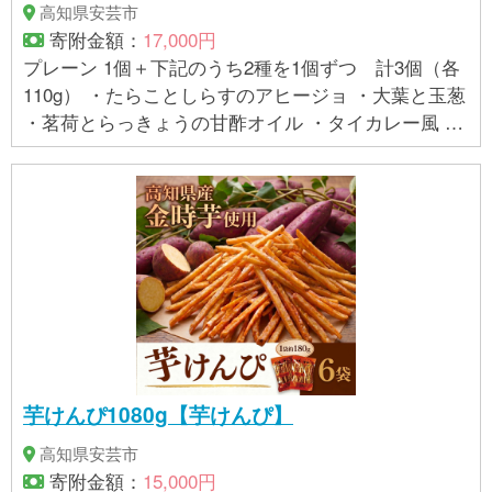
高知県安芸市
寄附金額：
17,000円
プレーン 1個＋下記のうち2種を1個ずつ 計3個（各
110g） ・たらことしらすのアヒージョ ・大葉と玉葱
・茗荷とらっきょうの甘酢オイル ・タイカレー風 ・
チーズとトマト ・あおさのり ※指定はできません。
【賞味期限】 製造日から30日（要冷蔵）
芋けんぴ1080g【芋けんぴ】
高知県安芸市
寄附金額：
15,000円