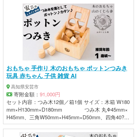
おもちゃ 手作り 木のおもちゃ ポットンつみき
玩具 赤ちゃん 子供 雑貨 AI
高知県安芸市
寄附金額：
91,000円
セット内容：つみ木12個／箱1個 サイズ：木箱 W180
mm×H130mm×D180mm つみ木 丸Φ45mm×
H45mm、三角W50mm×H45mm×D50mm、四角40?
材質：ヒノキ・スギ