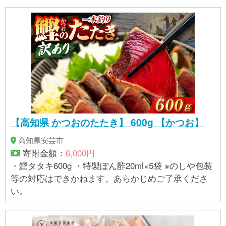
うえなるべくお早めにお召し上がりください)
【高知県 かつおのたたき】 600g 【かつお】
高知県安芸市
寄附金額：
6,000円
・鰹タタキ600g ・特製ぽん酢20ml×5袋 ※のしや包装
等の対応はできかねます。あらかじめご了承くださ
い。