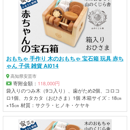
おもちゃ 手作り 木のおもちゃ 宝石箱 玩具 赤ち
ゃん 子供 雑貨 AI014
高知県安芸市
寄附金額：
118,000円
袋入りのつみ木（9コ入り）、歯がため2個、コロコ
ロ1個、カタカタ（おひさま）1個 木箱サイズ：18㎝
×15㎝ 材質：サクラ・ヒノキ・ケヤキ