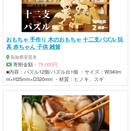
おもちゃ 手作り 木のおもちゃ 十二支パズル 玩
具 赤ちゃん 子供 雑貨
高知県安芸市
寄附金額：
79,000円
■内容：パズル12個/パズル台1個 ・サイズ：W340m
m×H25mm×D320mm ・材質：ヒノキ、スギ