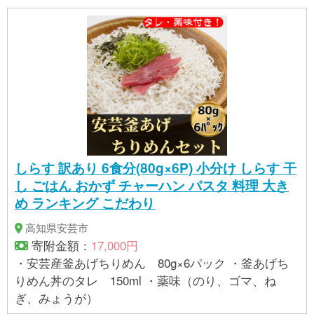
しらす 訳あり 6食分(80g×6P) 小分け しらす 干
し ごはん おかず チャーハン パスタ 料理 大き
め ランキング こだわり
高知県安芸市
寄附金額：
17,000円
・安芸産釜あげちりめん 80g×6パック ・釜あげち
りめん丼のタレ 150ml ・薬味（のり、ゴマ、ね
ぎ、みょうが）