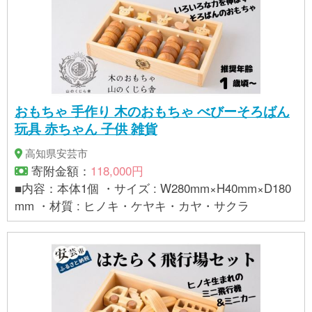
おもちゃ 手作り 木のおもちゃ べびーそろばん
玩具 赤ちゃん 子供 雑貨
高知県安芸市
寄附金額：
118,000円
■内容：本体1個 ・サイズ : W280mm×H40mm×D180
mm ・材質 : ヒノキ・ケヤキ・カヤ・サクラ