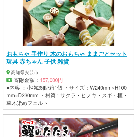
おもちゃ 手作り 木のおもちゃ ままごとセット
玩具 赤ちゃん 子供 雑貨
高知県安芸市
寄附金額：
157,000円
■内容 ：小物26個/箱1個 ・サイズ：W240mm×H100
mm×D230mm ・材質 : サクラ・ヒノキ・スギ・榧・
草木染めフェルト