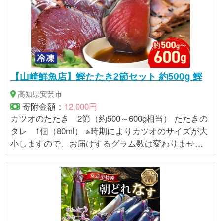
【山崎鮮魚店】鰹たたき2節セット 約500g 鰹
高知県安芸市
寄附金額：
12,000円
カツオのたたき 2節（約500～600g相当） たたきの
タレ 1個（80ml） ※時期によりカツオのサイズが大
小しますので、お届けするグラム数は変わりません
が、節数が変更になる場合があります。予めご了承
ください。 【賞味期限】 消費期限：到着後要冷凍(-1
8℃以下で保存)で3週間 ※1節毎に小分けで真空パ
ックにして冷凍便でお届けいたします。 ※解凍後は
お早めにお召しあがりください。