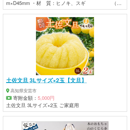
m×D45mm ・材 質：ヒノキ、スギ （文
字部分）シナ合板 （底板）蜜ろうワック
ス仕上げ
土佐文旦 3Lサイズ×2玉【文旦】
高知県安芸市
寄附金額：
5,000円
土佐文旦 3Lサイズ×2玉 ご家庭用