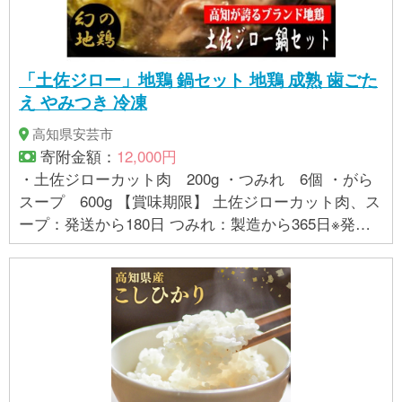
「土佐ジロー」地鶏 鍋セット 地鶏 成熟 歯ごた
え やみつき 冷凍
高知県安芸市
寄附金額：
12,000円
・土佐ジローカット肉 200g ・つみれ 6個 ・がら
スープ 600g 【賞味期限】 土佐ジローカット肉、ス
ープ：発送から180日 つみれ：製造から365日※発送
時点で消費期限まで残り3ヶ月以上を保証 ※要冷凍