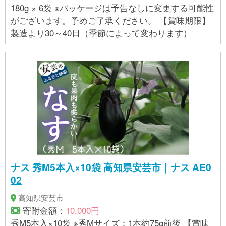
180g × 6袋 ※パッケージは予告なしに変更する可能性
がございます。予めご了承ください。 【賞味期限】
製造より30～40日（季節によって変わります）
ナス 秀M5本入×10袋 高知県安芸市｜ナス AE0
02
高知県安芸市
寄附金額：
10,000円
秀M5本入×10袋 ※秀Mサイズ：1本約75g前後 【賞味