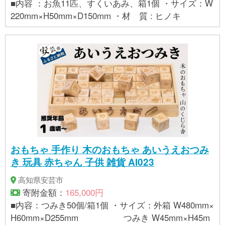
■内容 ：お魚11匹、すくいあみ、箱1個 ・サイズ：W
220mm×H50mm×D150mm ・材 質 : ヒノキ
おもちゃ 手作り 木のおもちゃ あいうえおつみ
き 玩具 赤ちゃん 子供 雑貨 AI023
高知県安芸市
寄附金額：
165,000円
■内容：つみき50個/箱1個 ・サイズ：外箱 W480mm×
H60mm×D255mm つみき W45mm×H45m