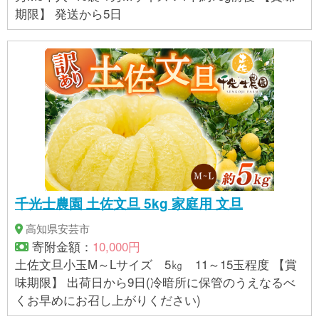
期限】 発送から5日
千光士農園 土佐文旦 5kg 家庭用 文旦
高知県安芸市
寄附金額：
10,000円
土佐文旦小玉M～Lサイズ 5㎏ 11～15玉程度 【賞
味期限】 出荷日から9日(冷暗所に保管のうえなるべ
くお早めにお召し上がりください)