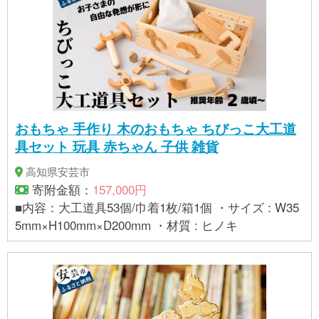
おもちゃ 手作り 木のおもちゃ ちびっこ大工道
具セット 玩具 赤ちゃん 子供 雑貨
高知県安芸市
寄附金額：
157,000円
■内容：大工道具53個/巾着1枚/箱1個 ・サイズ : W35
5mm×H100mm×D200mm ・材質 : ヒノキ