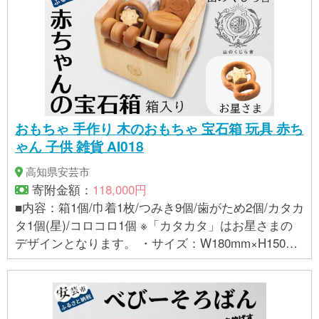
おもちゃ 手作り 木のおもちゃ 宝石箱 玩具 赤ち
ゃん 子供 雑貨 AI018
高知県安芸市
寄附金額：
118,000円
■内容：箱1個/巾着1枚/つみき9個/歯がため2個/カタカ
タ1個(星)/コロコロ1個 ※「カタカタ」はお星さまの
デザインとなります。 ・サイズ：W180mm×H150m
m×D150mm ・材質：ヒノキ、ケヤキ、サクラ