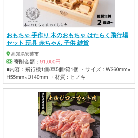
おもちゃ 手作り 木のおもちゃ はたらく飛行場
セット 玩具 赤ちゃん 子供 雑貨
高知県安芸市
寄附金額：
91,000円
■内容：飛行機1個/車5個/箱1個 ・サイズ : W260mm×
H55mm×D140mm ・材質 : ヒノキ