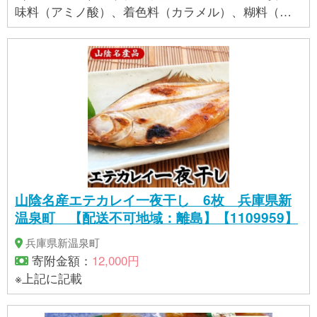
味料（アミノ酸）、着色料（カラメル）、糊料（加
工澱粉、キサンタンガム）、（一部に小麦・大豆を
含む） ■賞味期限：製造から365日 ■保存方法：要冷
凍 ■注意事項： ・袋のまま湯煎で12分位あたためて
お召し上がりください。 ・業務用のため、簡易包装
となっております。 ・写真は盛り付けイメージで
す。個体によって形や風合いなどが異なる場合がご
ざいます。 ・品物のパッケージや仕様などの細部
が、予告無く変更される場合がございます。 ・お申
し込み日および休業日は、発送までの営業日数に含
まれません。 ・休業日：土日祝日、お盆、年末年始
山陰名産エテカレイ一夜干し 6枚 兵庫県新
休業日、臨時休業など ※ふるさと納税（寄附申込み）
温泉町 【配送不可地域：離島】【1109959】
のキャンセル、返礼品の変更・返品はお受けできま
せん。あらかじめご了承ください。 ■提供元：けんこ
兵庫県新温泉町
う村 ■アレルギー：小麦、大豆 ■配送不可地域：離島
寄附金額：
12,000円
■地場産品に該当する理由：味付け・調理の食品加工
※上記に記載
からパッケージまで一連の工程を行っている。（告
示第5条第3号に該当）