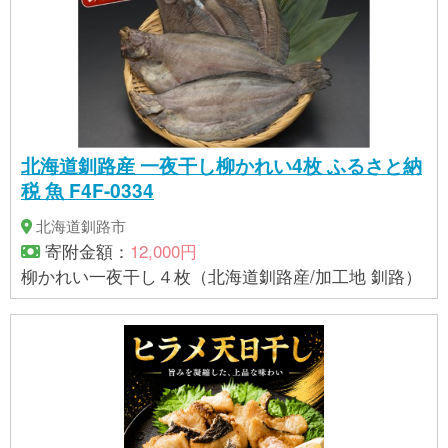
北海道釧路産 一夜干し柳かれい4枚 ふるさと納
税 魚 F4F-0334
北海道釧路市
寄附金額：
12,000円
柳かれい一夜干し４枚（北海道釧路産/加工地 釧路）