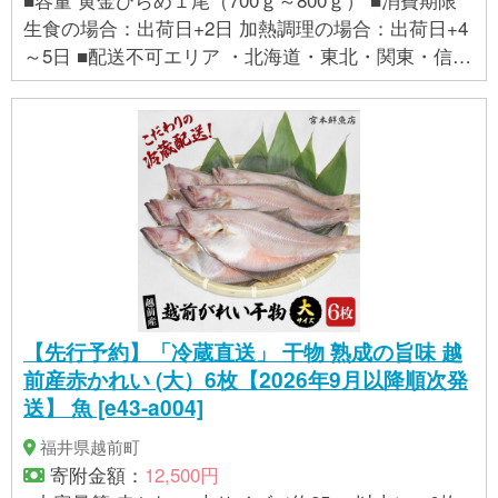
生食の場合：出荷日+2日 加熱調理の場合：出荷日+4
～5日 ■配送不可エリア ・北海道・東北・関東・信
越・北陸・中部・沖縄・離島 ・クール便配送不可の
一部地域 あゆの是則 宮崎県 日向市 452060877
【先行予約】「冷蔵直送」 干物 熟成の旨味 越
前産赤かれい (大）6枚【2026年9月以降順次発
送】 魚 [e43-a004]
福井県越前町
寄附金額：
12,500円