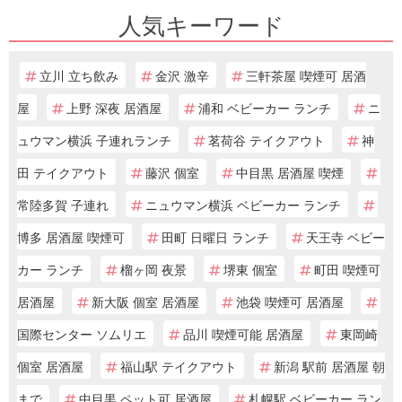
人気キーワード
立川 立ち飲み
金沢 激辛
三軒茶屋 喫煙可 居酒
屋
上野 深夜 居酒屋
浦和 ベビーカー ランチ
ニ
ュウマン横浜 子連れランチ
茗荷谷 テイクアウト
神
田 テイクアウト
藤沢 個室
中目黒 居酒屋 喫煙
常陸多賀 子連れ
ニュウマン横浜 ベビーカー ランチ
博多 居酒屋 喫煙可
田町 日曜日 ランチ
天王寺 ベビー
カー ランチ
榴ヶ岡 夜景
堺東 個室
町田 喫煙可
居酒屋
新大阪 個室 居酒屋
池袋 喫煙可 居酒屋
国際センター ソムリエ
品川 喫煙可能 居酒屋
東岡崎
個室 居酒屋
福山駅 テイクアウト
新潟 駅前 居酒屋 朝
まで
中目黒 ペット可 居酒屋
札幌駅 ベビーカー ラン