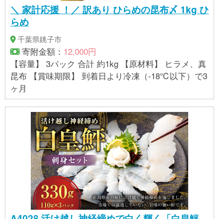
＼ 家計応援 ！／ 訳あり ひらめの昆布〆 1kg ひ
らめ
千葉県銚子市
寄附金額：
12,000円
【容量】 3パック 合計 約1kg 【原材料】 ヒラメ、真
昆布 【賞味期限】 到着日より冷凍（-18℃以下）で3
ヶ月
A4028 活け越し神経締めで白く輝く「白皇鮃