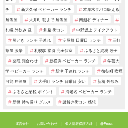
チ
新大久保 ベビーカー ランチ
本厚木タバコ吸える
居酒屋
大井町 朝まで 居酒屋
南越谷 ディナー
札幌 外飲み 昼
釧路 街コン
中野坂上 テイクアウト
勝どき ランチ 子連れ
淀屋橋 日曜日 ランチ
三軒
茶屋 激辛
札幌駅 接待 完全個室
ふるさと納税 餃子
薬院 顔合わせ
新横浜 ベビーカー ランチ
学芸大
学 ベビーカー ランチ
新津 子連れ ランチ
御徒町 喫煙
可能 居酒屋
大手町 ランチ 日曜日 安い
新橋 外飲み
ふるさと納税 ポイント
海老名 ベビーカー ランチ
新橋 持ち帰り グルメ
謎解き街コン 感想
運営会社
お問い合わせ
個人情報保護方針
@Press