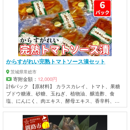
からすがれい完熟トマトソース漬セット
茨城県常総市
寄附金額：
12,000円
計6パック 【原材料】 カラスカレイ、トマト、果糖
ブドウ糖液、砂糖、玉ねぎ、植物油、醸造酢、食
塩、にんにく、肉エキス、酵母エキス、香辛料、増
粘剤(加工澱粉)、調味料(アミノ酸)