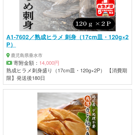
A1-7602／熟成ヒラメ 刺身（17cm皿・120g×2
P）
鹿児島県垂水市
寄附金額：
14,000円
熟成ヒラメ刺身盛り（17cm皿・120g×2P） 【消費期
限】発送後180日