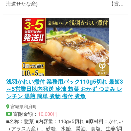
海道せたな産) 【賞味
期限】冷凍3ヵ月 【保存方法】要冷凍（-18℃以下で
保存） 【製造者】（有）ヤマヨ第十八弘誠丸斉藤漁
業 北海道久遠郡せたな町瀬棚区元浦930
浅羽かれい煮付 業務用パック110g5切れ 最短3
～5営業日以内発送 冷凍 惣菜 おかず つまみ レ
ンチン 湯煎 簡単 煮物 煮付 煮魚
宮城県利府町
寄附金額：
10,000円
■名称：惣菜 ■内容量：110g×5切れ ■原材料：かれい
（アラスカ産）、砂糖、水飴、醤油、食塩、生姜/調