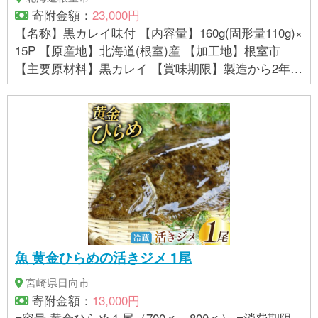
寄附金額：
23,000円
【名称】黒カレイ味付 【内容量】160g(固形量110g)×
15P 【原産地】北海道(根室)産 【加工地】根室市
【主要原材料】黒カレイ 【賞味期限】製造から2年
【保存方法】常温保存 【加工者】株式会社兼由 北海
道根室市落石西398番地 【販売者】株式会社兼由 北
海道根室市落石西114
魚 黄金ひらめの活きジメ 1尾
宮崎県日向市
寄附金額：
13,000円
■容量 黄金ひらめ１尾（700ｇ～800ｇ） ■消費期限