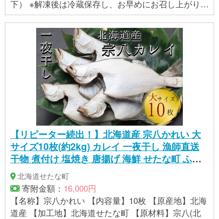
下） ※解凍後は冷蔵保存し、お早めにお召し上がりく
ださい。 【原料原産地】 長崎県壱岐産（養殖） 【加
工地】 長崎県壱岐市 【提供事業者】 なかはら
【リピーター続出！】北海道産 宗八かれい 大
サイズ10枚(約2kg) カレイ 一夜干し 漁師直送
干物 煮付け 塩焼き 唐揚げ 海鮮 せたな町 ふる
さと納税
北海道せたな町
寄附金額：
16,000円
【名称】宗八かれい 【内容量】10枚 【原産地】北海
道産 【加工地】北海道せたな町 【原材料】宗八(北