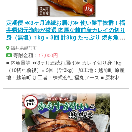
定期便 ≪3ヶ月連続お届け≫ 使い勝手抜群！福
井県網元漁師が厳選 肉厚な越前産カレイの切り
身（無塩）1kg × 3回 計3kg たっぷり 焼き魚 煮
付け バラ凍結便利 [e15-a034]
福井県越前町
寄附金額：
17,000円
■ 内容量等 ≪3ヶ月連続お届け≫ カレイ切り身 1kg
（10切れ前後）× 3回（計3kg） 加工地：越前町 原産
地：越前町 加工者：株式会社 福丸フーズ ■ 原材料
白カレイ(ソウハチ) ■ 本品に含まれるアレルギー表示
28品目 なし ■賞味期限 製造日より1年 ※出荷時点で
賞味期限まで残り90日以上の品をお届けいたしま
す。 ※冷凍庫にて－18度以下にて保存してくださ
い。 ※解凍後は冷蔵庫にて保存し当日中に加熱してお
召し上がりください。 ■ 提供事業者：株式会社 福丸
フーズ
＞＞この事業者の返礼品をもっと見る