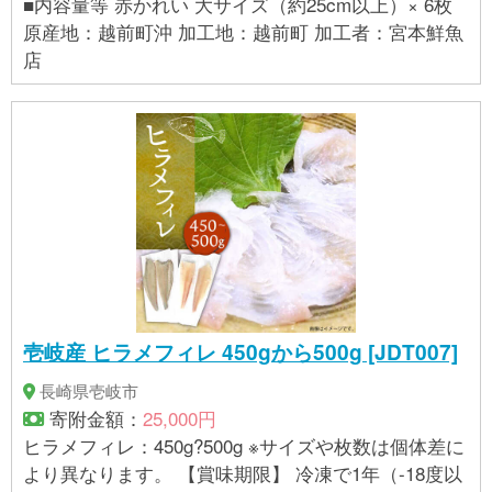
■内容量等 赤かれい 大サイズ（約25cm以上）× 6枚
原産地：越前町沖 加工地：越前町 加工者：宮本鮮魚
店
壱岐産 ヒラメフィレ 450gから500g [JDT007]
長崎県壱岐市
寄附金額：
25,000円
ヒラメフィレ：450g?500g ※サイズや枚数は個体差に
より異なります。 【賞味期限】 冷凍で1年（-18度以