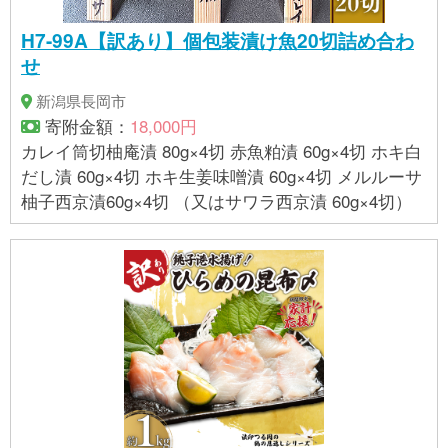
H7-99A【訳あり】個包装漬け魚20切詰め合わ
せ
新潟県長岡市
寄附金額：
18,000円
カレイ筒切柚庵漬 80g×4切 赤魚粕漬 60g×4切 ホキ白
だし漬 60g×4切 ホキ生姜味噌漬 60g×4切 メルルーサ
柚子西京漬60g×4切 （又はサワラ西京漬 60g×4切）