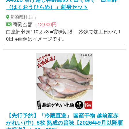
（はくおうひらめ）」刺身セット
新潟県村上市
寄附金額：
12,000円
白皇鮃刺身110ｇ×3 ■賞味期限 冷凍で加工日から1
0日 ※画像はイメージです。
【先行予約】「冷蔵直送」 国産干物 越前産赤
かれい (中）6枚 熟成の旨味【2026年9月以降順