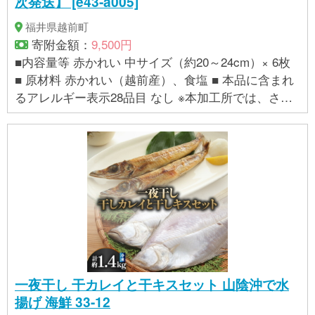
次発送】 [e43-a005]
福井県越前町
寄附金額：
9,500円
■内容量等 赤かれい 中サイズ（約20～24cm）× 6枚
■ 原材料 赤かれい（越前産）、食塩 ■ 本品に含まれ
るアレルギー表示28品目 なし ※本加工所では、さば
を含む製品を加工しています。 ■ 賞味期限等 到着日
より3日以内（冷蔵保存時） ※到着後は冷蔵庫にて保
存してください。 ※賞味期限をもうけていますが、お
早めに食べて頂いた方が美味しく召し上がれます。 ■
提供事業者：宮本鮮魚店
＞＞この事業者の返礼品を
もっと見る
一夜干し 干カレイと干キスセット 山陰沖で水
揚げ 海鮮 33-12