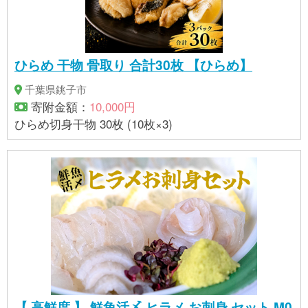
ひらめ 干物 骨取り 合計30枚 【ひらめ】
千葉県銚子市
寄附金額：
10,000円
ひらめ切身干物 30枚 (10枚×3)
【 高鮮度 】 鮮魚活〆 ヒラメ お刺身 セット M0