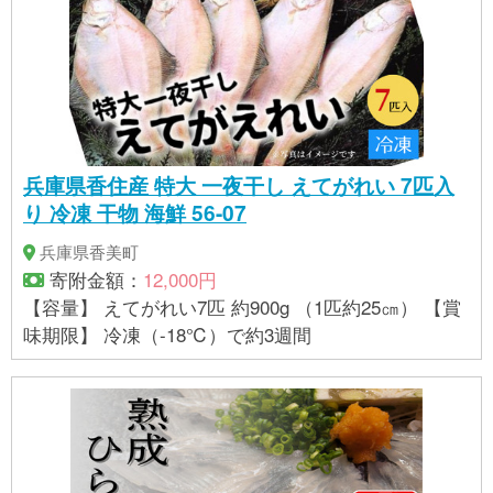
兵庫県香住産 特大 一夜干し えてがれい 7匹入
り 冷凍 干物 海鮮 56-07
兵庫県香美町
寄附金額：
12,000円
【容量】 えてがれい7匹 約900g （1匹約25㎝） 【賞
味期限】 冷凍（-18℃）で約3週間