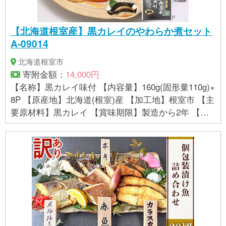
【北海道根室産】黒カレイのやわらか煮セット
A-09014
北海道根室市
寄附金額：
14,000円
【名称】黒カレイ味付 【内容量】160g(固形量110g)×
8P 【原産地】北海道(根室)産 【加工地】根室市 【主
要原材料】黒カレイ 【賞味期限】製造から2年 【保
存方法】常温(高温になる場所、直射日光を避けて保
管してください) 【加工者】株式会社兼由 北海道根
室市落石西398番地 【販売者】株式会社兼由 北海道
根室市落石西114