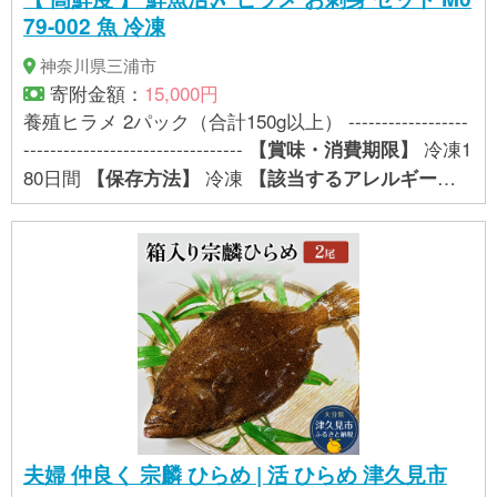
79-002 魚 冷凍
神奈川県三浦市
寄附金額：
15,000円
養殖ヒラメ 2パック（合計150g以上） ------------------
---------------------------------
冷凍1
【賞味・消費期限】
80日間
冷凍
【保存方法】
【該当するアレルギー特
特定原材料8品目および特定原材料に準
定原材料等】
ずる20品目は使用していません。
夫婦 仲良く 宗麟 ひらめ | 活 ひらめ 津久見市