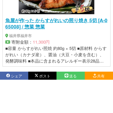
魚屋が作った からすがれいの照り焼き 5切 [A-0
65008] / 惣菜 惣菜
福井県福井市
寄附金額：
11,300円
■容量 からすがれい照焼 約80g × 5切 ■原材料 からす
がれい（カナダ産）、醤油（大豆・小麦を含む）、
発酵調味料 ■本品に含まれるアレルギー表示28品目
小麦、大豆 ■賞味期限 出荷日より60日以内
シェア
ポスト
送る
共有