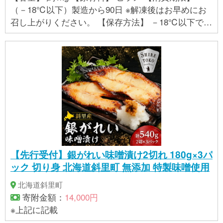
（－18℃以下）製造から90日 ※解凍後はお早めにお
召し上がりください。 【保存方法】 －18℃以下で冷
凍
【先行受付】銀がれい味噌漬け2切れ 180g×3パ
ック 切り身 北海道斜里町 無添加 特製味噌使用
北海道斜里町
寄附金額：
14,000円
※上記に記載