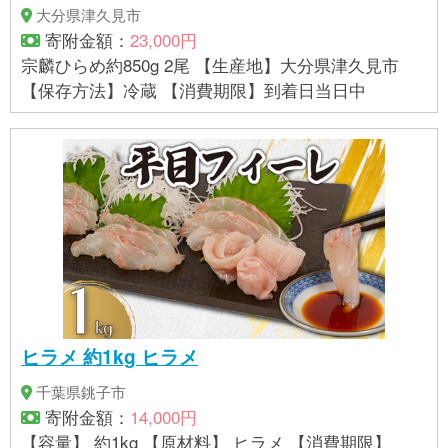
大分県津久見市
寄附金額：
23,000円
宗麟ひらめ約850g 2尾 【生産地】大分県津久見市
【保存方法】冷蔵 【消費期限】到着日当日中
ヒラメ 約1kg ヒラメ
千葉県銚子市
寄附金額：
14,000円
【容量】 約1kg 【原材料】 ヒラメ 【消費期限】