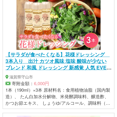
向夏ドレッシング 製造日より300日 ※高温多湿・直
射日光を避けて冷暗所に保存してください 開封後
は、冷蔵庫に保存の上、お早くお召し上がり下さい ■
アレルギー 小麦,大豆,りんご ミツイシ 宮崎県 日向市
452060837
【サラダが食べたくなる】花様ドレッシング
3本入り 出汁 カツオ風味 塩味 酸味が少ない
ブレンド 和風 ドレッシング 新感覚 人気 EVER
GREEN AF-0025
滋賀県守山市
寄附金額：
6,000円
1本（190ml）×3本 原材料名：食用植物油脂（国内製
造）、 たん白加水分解物、米発酵調味料、醸造酢、
かつお節エキス、 しょうゆ/アルコール、調味料（ア
ミノ酸等）、 （一部に大豆・小麦を含む）