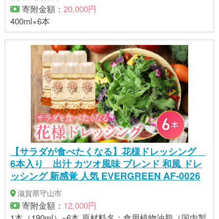
寄附金額：
20,000円
400ml×6本
【サラダが食べたくなる】花様ドレッシング
6本入り 出汁 カツオ風味 ブレンド 和風 ドレ
ッシング 新感覚 人気 EVERGREEN AF-0026
滋賀県守山市
寄附金額：
12,000円
1本（190ml）×6本 原材料名：食用植物油脂（国内製