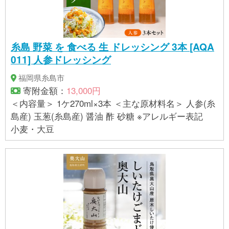
糸島 野菜 を 食べる 生 ドレッシング 3本 [AQA
011] 人参ドレッシング
福岡県糸島市
寄附金額：
13,000円
＜内容量＞ 1ケ270ml×3本 ＜主な原材料名＞ 人参(糸
島産) 玉葱(糸島産) 醤油 酢 砂糖 ※アレルギー表記
小麦・大豆