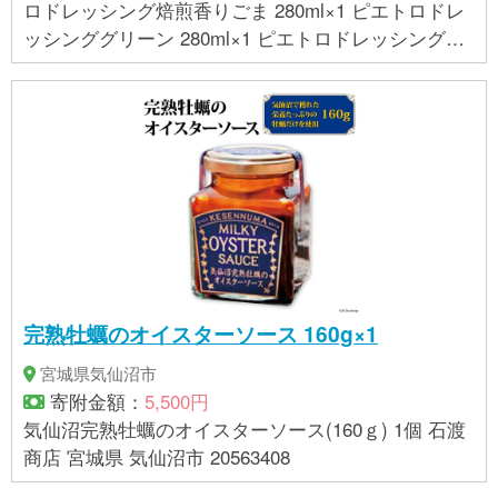
ロドレッシング焙煎香りごま 280ml×1 ピエトロドレ
ッシンググリーン 280ml×1 ピエトロドレッシングプ
レミアムフレンチ 280ml×1 【内容量】 280ml（1本あ
たり） [縦×横×高]209×303×72mm 【重量】 1.6kg ■
賞味期限 和風しょうゆ・プレミアムフレンチ：製造
日から90日 焙煎香りごま・グリーン：製造日から10
0日 （別途商品ラベルに記載） ■保存方法 直射日
光、高温下はさけて常温で保存してください。 開栓
後は冷蔵庫で保存してください。
完熟牡蠣のオイスターソース 160g×1
宮城県気仙沼市
寄附金額：
5,500円
気仙沼完熟牡蠣のオイスターソース(160ｇ) 1個 石渡
商店 宮城県 気仙沼市 20563408