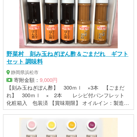
野菜村 刻み玉ねぎぽん酢＆ごまだれ ギフト
セット 調味料
静岡県浜松市
寄附金額：
9,000円
【刻み玉ねぎぽん酢】 300ｍｌ ×3本 【ごまだ
れ】 300ｍｌ × 2本 レシピ付パンフレット
化粧箱入 包装済 【賞味期限】 オイルイン：製造日
から150日 ノンオイル：製造日から210日 【製造地】
浜松市