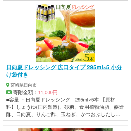
日向夏ドレッシング 広口タイプ 295ml×5 小分
け袋付き
宮崎県日向市
寄附金額：
11,000円
■容量 ・日向夏ドレッシング 295ml×5本 【原材
料】しょうゆ(国内製造)、砂糖、食用植物油脂、醸造
酢、日向夏、りんご酢、玉ねぎ、かつおぶしだし、
香辛料、食塩/調味料(アミノ酸等)、酸味料、増粘剤
(グァーガム) ・小分け袋 ２枚 ■賞味期限 ・日