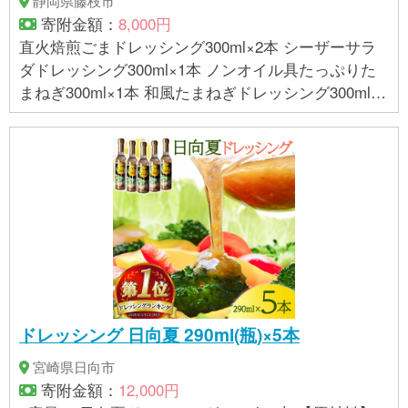
静岡県藤枝市
寄附金額：
8,000円
直火焙煎ごまドレッシング300ml×2本 シーザーサラ
ダドレッシング300ml×1本 ノンオイル具たっぷりた
まねぎ300ml×1本 和風たまねぎドレッシング300ml×1
本 TACO SALADドレッシング200ml×1本 静岡県産わ
さびドレッシング160ml×1本 計7本セット
ドレッシング 日向夏 290ml(瓶)×5本
宮崎県日向市
寄附金額：
12,000円