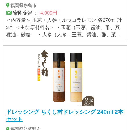
福岡県糸島市
寄附金額：
14,000円
＜内容量＞ 玉葱・人参・ルッコラレモン 各270ml 計
3本 ＜主な原材料名＞ ・玉葱（玉葱、醤油、酢、菜
種油、砂糖） ・人参（人参、玉葱、醤油、酢、菜種
油、砂糖） ・ルッコラレモン（ルッコラ（糸島
産）、玉ねぎ、セロリ、パセリ、レモンピール、レ
モン汁、醸造酢、しょう油、食用菜種油、砂糖） ※本
返礼品はご自宅用となります。のしのご希望をいた
だいた場合も、ご対応はできかねますのであらかじ
めご了承ください。 【内容変更のお知らせ】 2025年
7月お申し込み分より、内容が変更となっておりま
す。予めご了承ください。 変更前）糸島野菜を食べ
る生ドレッシング 大根と大葉 変更後）糸島野菜を
食べる生ドレッシング ルッコラレモン
ドレッシング ちくし村ドレッシング 240ml 2本
セット
福岡県筑紫野市