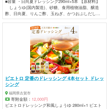
■容量 ・日向夏ドレッシング290ml×5本 【原材料】
しょうゆ(国内製造)、砂糖、食用植物油脂、醸造
酢、日向夏、りんご酢、玉ねぎ、かつおぶしだし、
香辛料、食塩/調味料(アミノ酸等)、酸味料、増粘剤
(グァーガム) ■賞味期限 製造日より300日 ※高温多
湿・直射日光を避けて保存してください 開封後
は、冷蔵庫に保存の上、お早くお召し上がり下さい ■
アレルギー 小麦,大豆,りんご ミツイシ 宮崎県 日向市
452060849
ピエトロ 定番のドレッシング 4本セット ドレッ
シング
福岡県古賀市
寄附金額：
12,000円
ピエトロドレッシング和風しょうゆ 280ml×1 ピエト