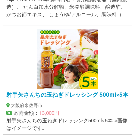
造）、 たん白加水分解物、米発酵調味料、醸造酢、
かつお節エキス、 しょうゆ/アルコール、調味料（ア
ミノ酸等）、 （一部に大豆・小麦を含む）
射手矢さんちの玉ねぎドレッシング 500ml×5本
大阪府泉佐野市
寄附金額：
13,000円
射手矢さんちの玉ねぎドレッシング500ml×5本 ※画像
はイメージです｡