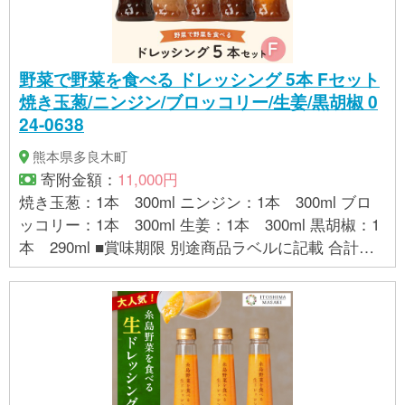
野菜で野菜を食べる ドレッシング 5本 Fセット
焼き玉葱/ニンジン/ブロッコリー/生姜/黒胡椒 0
24-0638
熊本県多良木町
寄附金額：
11,000円
焼き玉葱：1本 300ml ニンジン：1本 300ml ブロ
ッコリー：1本 300ml 生姜：1本 300ml 黒胡椒：1
本 290ml ■賞味期限 別途商品ラベルに記載 合計：5
本