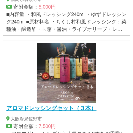
寄附金額：
5,000円
■内容量 ・和風ドレッシング240ml ・ゆずドレッシン
グ240ml ■原材料名 ・ちくし村和風ドレッシング：菜
種油・醸造酢・玉葱・醤油・ライブオリーブ・レッ
ドピメント・砂糖・食塩・ブラックペッパー（一部
に小麦・大豆含む） ・ちくし村ゆずドレッシング：
菜種油・醸造酢・玉葱・ゆず果汁・レッドピメン
ト・食塩・砂糖・ブラックペッパー ■賞味期限 製造
日から3ヶ月 (生ドレッシングのため、未開封時から
要冷蔵) ※開封後はお早めに召し上がってください。
■アレルギー品目 小麦、大豆 筑前たなか油屋 福岡県
筑紫野市 21760825
アロマドレッシングセット（３本）
大阪府泉佐野市
寄附金額：
7,500円