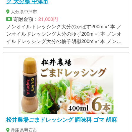
グ 大分県 中津市
大分県中津市
寄附金額：
21,000円
ノンオイルドレッシング大分のかぼす200ml×1本 ノ
ンオイルドレッシング大分のゆず200ml×1本 ノンオ
イルドレッシング大分の柚子胡椒200ml×1本 ノンオ
イルドレッシング大分の大葉200ml×1本 ノンオイル
ドレッシング瀬戸内の檸檬200ml×1本 大分のバジル
ドレッシング200ml×1本 黒酢玉ねぎドレッシング200
ml×1本 バルサミコドレッシング200ml×1本 白ぶどう
ビネガードレッシング200ml×1本 ＜生産地＞大分県
中津市 ＜賞味期限＞製造から365日 ※直射日光を避け
常温で保存して下さい ※開栓後は冷蔵庫で保管して、
お早めにご使用ください
松井農場ごまドレッシング 調味料 ゴマ 胡麻
兵庫県明石市