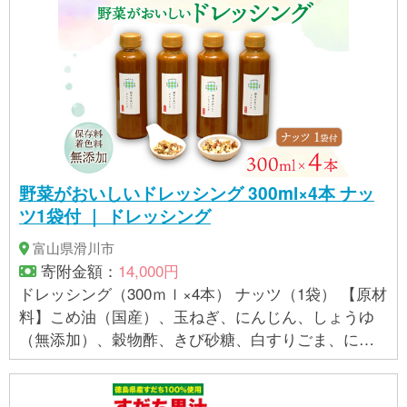
野菜がおいしいドレッシング 300ml×4本 ナッ
ツ1袋付 ｜ ドレッシング
富山県滑川市
寄附金額：
14,000円
ドレッシング（300ｍｌ×4本） ナッツ（1袋） 【原材
料】こめ油（国産）、玉ねぎ、にんじん、しょうゆ
（無添加）、穀物酢、きび砂糖、白すりごま、にん
にく、自然塩、こしょう 【賞味期限】常温約2ヵ月
【アレルギー】アーモンド、カシューナッツ、くる
み、大豆、ごま