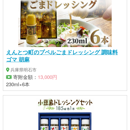
後は冷蔵庫で保存し、お早めにご使用ください。 ■賞
味期限 製造日より180日（未開封） ■アレルギー 小
麦・落花生（ピーナッツ）・えび・豚肉・大豆 石渡
商店 宮城県 気仙沼市 20563400
えんとつ町のプペルごまドレッシング 調味料
ゴマ 胡麻
兵庫県明石市
寄附金額：
13,000円
230ml×6本