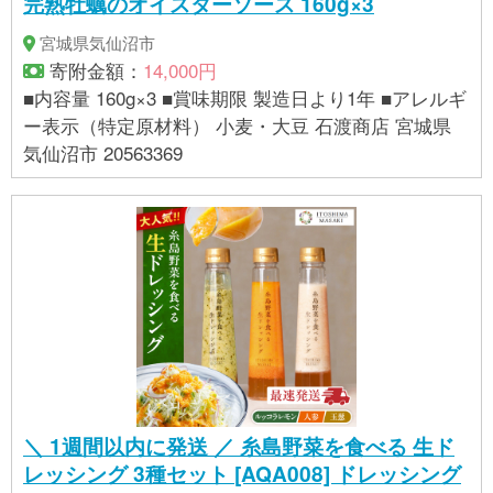
完熟牡蠣のオイスターソース 160g×3
宮城県気仙沼市
寄附金額：
14,000円
■内容量 160g×3 ■賞味期限 製造日より1年 ■アレルギ
ー表示（特定原材料） 小麦・大豆 石渡商店 宮城県
気仙沼市 20563369
＼ 1週間以内に発送 ／ 糸島野菜を食べる 生ド
レッシング 3種セット [AQA008] ドレッシング