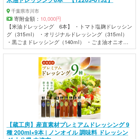
千葉県市川市
寄附金額：
10,000円
【米油ドレッシング 6本】 ・トマト塩麹ドレッシン
グ（315ｍl） ・オリジナルドレッシング（315ｍl）
・黒ごまドレッシング（140ｍl） ・ごま油オニオン
ドレッシング（140ｍl） ・梅しそドレッシング（140
ｍl） ・塩麹マスタードドレッシング（140ｍl） ■ア
レルギー： 小麦、落花生（ピーナッツ）、大豆、ご
ま、りんご ■消費期限： 製造日から150日
【蔵工房】産直素材プレミアムドレッシング 9
種 200ml×9本 | ノンオイル 調味料 ドレッシン