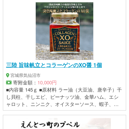
三陸 旨味帆立とコラーゲンのXO醤 1個
宮城県気仙沼市
寄附金額：
10,000円
■内容量 145ｇ ■原材料 ラー油（大豆油、唐辛子）干
し貝柱、干しエビ、ピーナッツ油、金華ハム、エシ
ャロット、ニンニク、オイスターソース、蝦子、食
塩、佐藤、大豆粉、鮫内皮、唐辛子、（一部に小
麦・えび・落花生・大豆・豚肉を含む） ■保存方法
直射日光を避け、常温にて保存してください。 開封