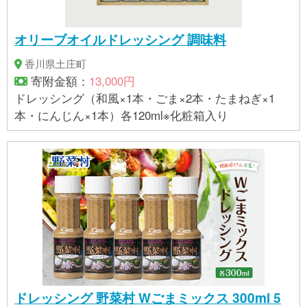
オリーブオイルドレッシング 調味料
香川県土庄町
寄附金額：
13,000円
ドレッシング（和風×1本・ごま×2本・たまねぎ×1
本・にんじん×1本）各120ml※化粧箱入り
ドレッシング 野菜村 Wごまミックス 300ml 5