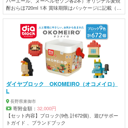
バーエール、ヌーベルセゾン各2本）オリジナル麦焼
酎おらほ720ml 1本 賞味期限はパッケージに記載（賞
味期限の異なる商品が混在する場合ございますの
で、ご注意ください。）
ダイヤブロック OKOMEIRO（オコメイロ）
L
長野県東御市
寄附金額：
32,000円
【セット内容】ブロック(9色 計672個)、遊びサポー
トガイド 、ブランドブック