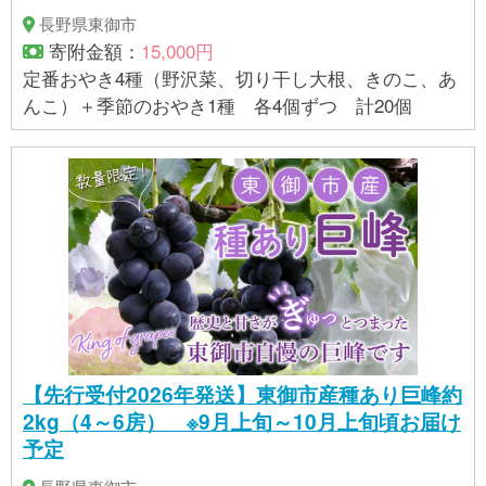
長野県東御市
寄附金額：
15,000円
定番おやき4種（野沢菜、切り干し大根、きのこ、あ
んこ）＋季節のおやき1種 各4個ずつ 計20個
【先行受付2026年発送】東御市産種あり巨峰約
2kg（4～6房） ※9月上旬～10月上旬頃お届け
予定