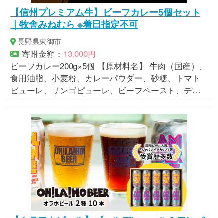
【信州プレミアム牛】ビーフカレー5個セット
｜牧舎みねむら ※着日指定不可
長野県東御市
寄附金額：
13,000円
ビーフカレー200g×5個 【原材料名】 牛肉（国産）、
食用油脂、小麦粉、カレーパウダー、砂糖、トマト
ピューレ、リンゴピューレ、ビーフペースト、デミ
グラスソース、フルーツチャツネ、香辛料、食塩、
調味料（アミノ酸等）、カラメル色素 【賞味期限】2
年 【保存方法】常温