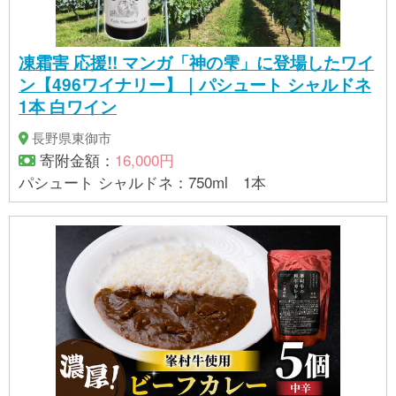
凍霜害 応援!! マンガ「神の雫」に登場したワイ
ン【496ワイナリー】｜パシュート シャルドネ
1本 白ワイン
長野県東御市
寄附金額：
16,000円
パシュート シャルドネ：750ml 1本