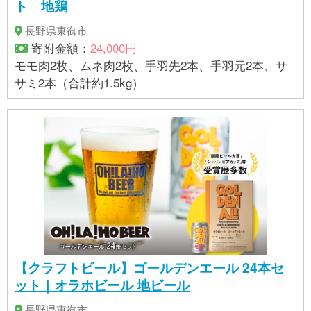
ト 地鶏
長野県東御市
寄附金額：
24,000円
モモ肉2枚、ムネ肉2枚、手羽先2本、手羽元2本、サ
サミ2本（合計約1.5kg）
【クラフトビール】ゴールデンエール 24本セ
ット｜オラホビール 地ビール
長野県東御市