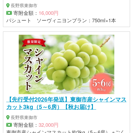
長野県東御市
寄附金額：
16,000円
パシュート ソーヴィニヨンブラン：750ml×1本
【先行受付2026年発送】東御市産シャインマス
カット3kg（5～6房）【秋お届け】
長野県東御市
寄附金額：
32,000円
東御市産シャインマスカット約3kg（5～6房） ※ごく