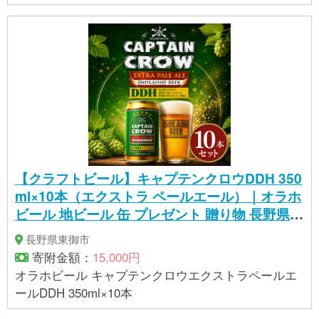
葱、にら、いわし塩辛、もち米粉、生姜、ごま）
【賞味期限】 発送日から14日 【保存方法】 冷蔵（1
0℃以下） 【製造者/提供元】 有限会社カナモト食品
〒389-0518 長野県東御市本海野1524
【クラフトビール】キャプテンクロウDDH 350
ml×10本（エクストラ ペールエール）｜オラホ
ビール 地ビール 缶 プレゼント 贈り物 長野県限
定販売！
長野県東御市
寄附金額：
15,000円
オラホビール キャプテンクロウエクストラペールエ
ールDDH 350ml×10本