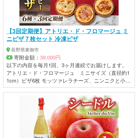
【3回定期便】アトリエ・ド・フロマージュ ミ
ニピザ７枚セット 冷凍ピザ
長野県東御市
寄附金額：
39,000円
以下の内容を毎月1回、3ヶ月連続でお届けします。
アトリエ・ド・フロマージュ ミニサイズ（直径約1
1cm）ピザ6枚 モッツァレラチーズ、ニンニクと小エ
ビ、マルゲリータ、ペパロニガーリック、カマンベ
ール、信州きのことベーコン