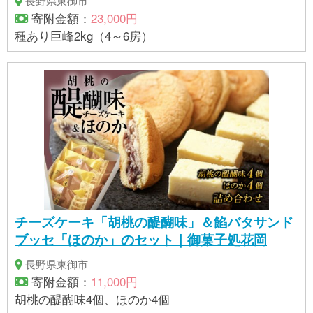
長野県東御市
寄附金額：
23,000円
種あり巨峰2kg（4～6房）
チーズケーキ「胡桃の醍醐味」＆餡バタサンド
ブッセ「ほのか」のセット｜御菓子処花岡
長野県東御市
寄附金額：
11,000円
胡桃の醍醐味4個、ほのか4個