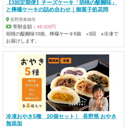
【3回定期便】チーズケーキ「胡桃の醍醐味」
と檸檬ケーキの詰め合わせ｜御菓子処花岡
長野県東御市
寄附金額：
48,000円
胡桃の醍醐味10個、檸檬ケーキ5個 ×3回 ※冷凍で
お届けします。
冷凍おやき5種 20個セット | 長野県 おやき
無添加