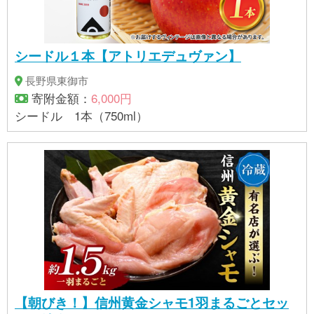
シードル１本【アトリエデュヴァン】
長野県東御市
寄附金額：
6,000円
シードル 1本（750ml）
【朝びき！】信州黄金シャモ1羽まるごとセッ