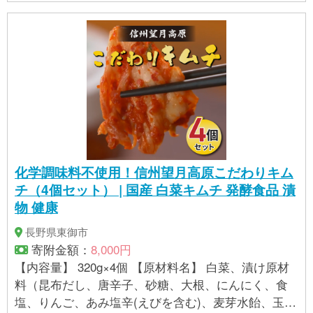
化学調味料不使用！信州望月高原こだわりキム
チ（4個セット） | 国産 白菜キムチ 発酵食品 漬
物 健康
長野県東御市
寄附金額：
8,000円
【内容量】 320g×4個 【原材料名】 白菜、漬け原材
料（昆布だし、唐辛子、砂糖、大根、にんにく、食
塩、りんご、あみ塩辛(えびを含む)、麦芽水飴、玉