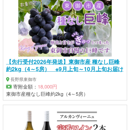
【先行受付2026年発送】東御市産 種なし巨峰
約2kg（4～5房） ※9月上旬～10月上旬お届け
長野県東御市
寄附金額：
18,000円
東御市産種なし巨峰約2kg（4～5房）