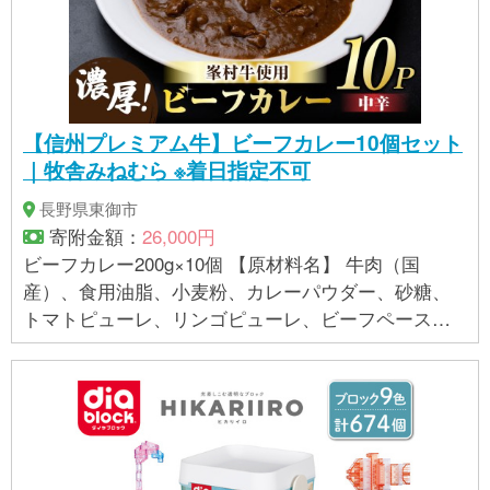
【信州プレミアム牛】ビーフカレー10個セット
｜牧舎みねむら ※着日指定不可
長野県東御市
寄附金額：
26,000円
ビーフカレー200g×10個 【原材料名】 牛肉（国
産）、食用油脂、小麦粉、カレーパウダー、砂糖、
トマトピューレ、リンゴピューレ、ビーフペース
ト、デミグラスソース、フルーツチャツネ、香辛
料、食塩、調味料（アミノ酸等）、カラメル色素
【賞味期限】2年 【保存方法】常温