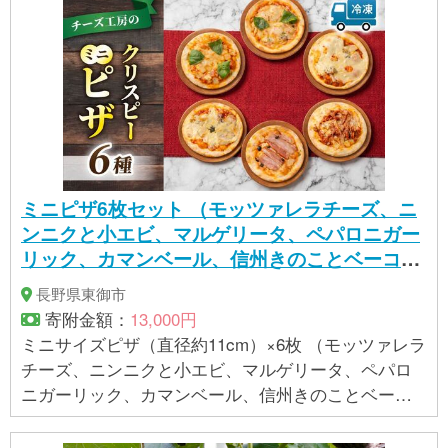
ミニピザ6枚セット （モッツァレラチーズ、ニ
ンニクと小エビ、マルゲリータ、ペパロニガー
リック、カマンベール、信州きのことベーコン)
| アトリエ・ド・フロマージュ
長野県東御市
寄附金額：
13,000円
ミニサイズピザ（直径約11cm）×6枚 （モッツァレラ
チーズ、ニンニクと小エビ、マルゲリータ、ペパロ
ニガーリック、カマンベール、信州きのことベーコ
ン)