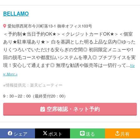
BELLAMO
愛知県西尾市今川町落13-1 御幸オフィス103号
＜予約制★当日予約OK★＞＜クレジットカードOK★＞＜個室
あり★駐車場あり★＞ 白を基調とした明る上品な店内◎ゆった
りくつろいでいただける安らぎの空間◎ 初回限定メニューや1
回の脱毛コースや都度払いシステムを導入◎ プチプライスを実
現！安心して通えます◎ 無理な勧誘や販売等は一切行って...
Vie
w More »
※情報提供元：楽天ビューティー
9：30～22：00（最終受付20：00）
空席確認・ネット予約
シェア
ポスト
送る
共有