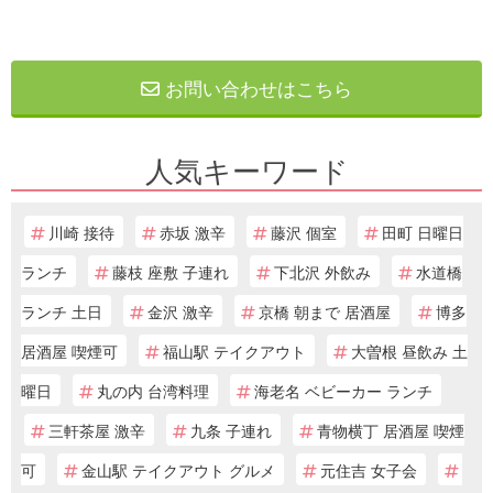
お問い合わせはこちら
人気キーワード
川崎 接待
赤坂 激辛
藤沢 個室
田町 日曜日
ランチ
藤枝 座敷 子連れ
下北沢 外飲み
水道橋
ランチ 土日
金沢 激辛
京橋 朝まで 居酒屋
博多
居酒屋 喫煙可
福山駅 テイクアウト
大曽根 昼飲み 土
曜日
丸の内 台湾料理
海老名 ベビーカー ランチ
三軒茶屋 激辛
九条 子連れ
青物横丁 居酒屋 喫煙
可
金山駅 テイクアウト グルメ
元住吉 女子会