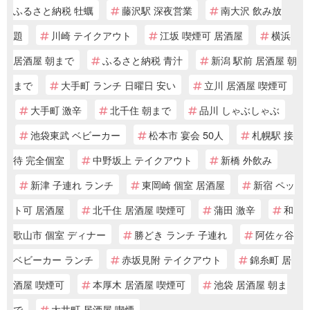
ふるさと納税 牡蠣
藤沢駅 深夜営業
南大沢 飲み放
題
川崎 テイクアウト
江坂 喫煙可 居酒屋
横浜
居酒屋 朝まで
ふるさと納税 青汁
新潟 駅前 居酒屋 朝
まで
大手町 ランチ 日曜日 安い
立川 居酒屋 喫煙可
大手町 激辛
北千住 朝まで
品川 しゃぶしゃぶ
池袋東武 ベビーカー
松本市 宴会 50人
札幌駅 接
待 完全個室
中野坂上 テイクアウト
新橋 外飲み
新津 子連れ ランチ
東岡崎 個室 居酒屋
新宿 ペッ
ト可 居酒屋
北千住 居酒屋 喫煙可
蒲田 激辛
和
歌山市 個室 ディナー
勝どき ランチ 子連れ
阿佐ヶ谷
ベビーカー ランチ
赤坂見附 テイクアウト
錦糸町 居
酒屋 喫煙可
本厚木 居酒屋 喫煙可
池袋 居酒屋 朝ま
で
大井町 居酒屋 喫煙