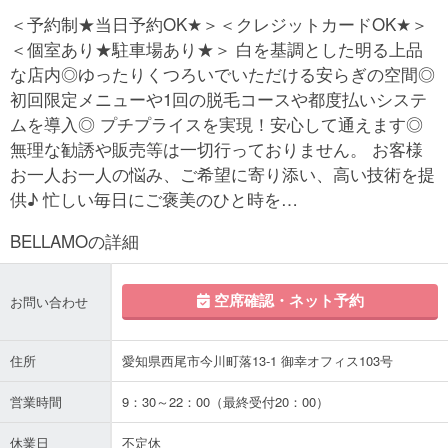
＜予約制★当日予約OK★＞＜クレジットカードOK★＞
＜個室あり★駐車場あり★＞ 白を基調とした明る上品
な店内◎ゆったりくつろいでいただける安らぎの空間◎
初回限定メニューや1回の脱毛コースや都度払いシステ
ムを導入◎ プチプライスを実現！安心して通えます◎
無理な勧誘や販売等は一切行っておりません。 お客様
お一人お一人の悩み、ご希望に寄り添い、高い技術を提
供♪ 忙しい毎日にご褒美のひと時を…
BELLAMOの詳細
空席確認・ネット予約
お問い合わせ
住所
愛知県西尾市今川町落13-1 御幸オフィス103号
営業時間
9：30～22：00（最終受付20：00）
休業日
不定休