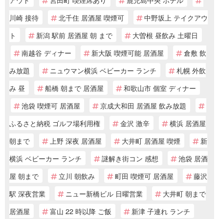
川崎 接待
北千住 居酒屋 喫煙可
中野坂上 テイクアウ
ト
新潟 駅前 居酒屋 朝 まで
大曽根 昼飲み 土曜日
南越谷 ディナー
新大阪 喫煙可能 居酒屋
倉敷 飲
み放題
ニュウマン横浜 ベビーカー ランチ
札幌 外飲
み 昼
船橋 朝まで 居酒屋
和歌山市 個室 ディナー
池袋 喫煙可 居酒屋
京成大和田 居酒屋 飲み放題
ふるさと納税 ゴルフ場利用権
金沢 激辛
横浜 居酒屋
朝まで
上野 深夜 居酒屋
大井町 居酒屋 喫煙
新
横浜 ベビーカー ランチ
謎解き街コン 感想
池袋 居酒
屋 朝まで
立川 朝飲み
町田 喫煙可 居酒屋
藤沢
駅 深夜営業
ニュー新橋ビル 日曜営業
大井町 朝まで
居酒屋
富山 22 時以降 ご飯
新津 子連れ ランチ