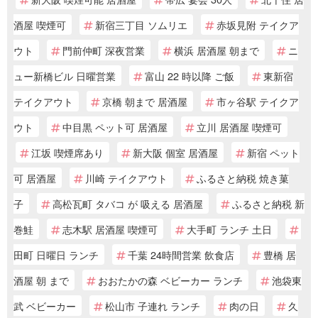
酒屋 喫煙可
新宿三丁目 ソムリエ
赤坂見附 テイクア
ウト
門前仲町 深夜営業
横浜 居酒屋 朝まで
ニ
ュー新橋ビル 日曜営業
富山 22 時以降 ご飯
東新宿
テイクアウト
京橋 朝まで 居酒屋
市ヶ谷駅 テイクア
ウト
中目黒 ペット可 居酒屋
立川 居酒屋 喫煙可
江坂 喫煙席あり
新大阪 個室 居酒屋
新宿 ペット
可 居酒屋
川崎 テイクアウト
ふるさと納税 焼き菓
子
高松瓦町 タバコ が 吸える 居酒屋
ふるさと納税 新
巻鮭
志木駅 居酒屋 喫煙可
大手町 ランチ 土日
田町 日曜日 ランチ
千葉 24時間営業 飲食店
豊橋 居
酒屋 朝 まで
おおたかの森 ベビーカー ランチ
池袋東
武 ベビーカー
松山市 子連れ ランチ
肉の日
久