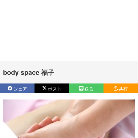
body space 福子
シェア
ポスト
送る
共有