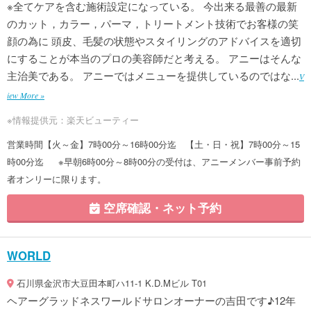
※全てケアを含む施術設定になっている。 今出来る最善の最新
のカット，カラー，パーマ，トリートメント技術でお客様の笑
顔の為に 頭皮、毛髪の状態やスタイリングのアドバイスを適切
にすることが本当のプロの美容師だと考える。 アニーはそんな
主治美である。 アニーではメニューを提供しているのではな...
V
iew More »
※情報提供元：楽天ビューティー
営業時間【火～金】7時00分～16時00分迄 【土・日・祝】7時00分～15
時00分迄 ※早朝6時00分～8時00分の受付は、アニーメンバー事前予約
者オンリーに限ります。
空席確認・ネット予約
WORLD
石川県金沢市大豆田本町ハ11-1 K.D.Mビル T01
ヘアーグラッドネスワールドサロンオーナーの吉田です♪12年