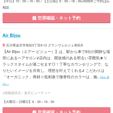
【平日】10：00～19：00／【土日祝】9：00～18：00※時間外ご予約は応
相談
空席確認・ネット予約
Air Bijou
石川県金沢市有松5丁目9-12 グランヴェルジェ有松A
【Air Bijou（エアー ビジュー）】は、駅から車で8分の閑静な場
所にあるヘアサロン♪店内は、開放感のある明るい雰囲気★リ
ラックスタイムが過ごせます◎！丁寧なカウンセリングで、な
りたいイメージを共有し、理想を叶えてくれる♪ こだわりは
「オーガニック」商材☆低刺激で微香性のカラーは、施...
View M
ore »
※情報提供元：楽天ビューティー
【火曜日～日曜日】9：30～19：00
空席確認・ネット予約