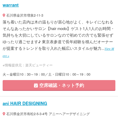
warrant
石川県金沢市増泉2-11-3
落ち着いた店内は木の温もりが居心地がよく、キレイになれる
そんなあったかいサロン【hair modo】ゲスト1人1人のお時間・
気持ちを大切にしているサロンなので初めての方でも緊張せず
ゆったり過ごせます♪ 東京表参道で長年経験を積んだオーナー
が提案するトレンドを取り入れた幅広いスタイルが魅力...
View M
ore »
※情報提供元：楽天ビューティー
火～金曜日10：30～19：00／土・日曜日10：00～19：00
空席確認・ネット予約
ani HAIR DESIGNING
石川県金沢市有松2-5-3-4号 アニーヘアーデザイニング