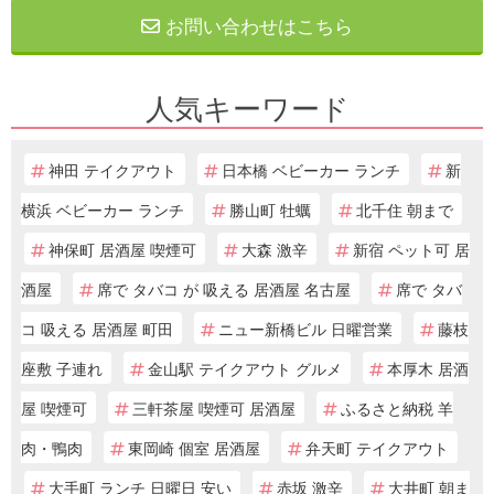
お問い合わせはこちら
人気キーワード
神田 テイクアウト
日本橋 ベビーカー ランチ
新
横浜 ベビーカー ランチ
勝山町 牡蠣
北千住 朝まで
神保町 居酒屋 喫煙可
大森 激辛
新宿 ペット可 居
酒屋
席で タバコ が 吸える 居酒屋 名古屋
席で タバ
コ 吸える 居酒屋 町田
ニュー新橋ビル 日曜営業
藤枝
座敷 子連れ
金山駅 テイクアウト グルメ
本厚木 居酒
屋 喫煙可
三軒茶屋 喫煙可 居酒屋
ふるさと納税 羊
肉・鴨肉
東岡崎 個室 居酒屋
弁天町 テイクアウト
大手町 ランチ 日曜日 安い
赤坂 激辛
大井町 朝ま