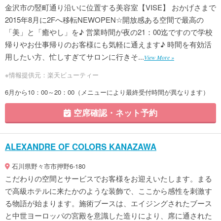
金沢市の竪町通り沿いに位置する美容室【VISE】 おかげさまで
2015年8月に2Fへ移転NEWOPEN☆開放感ある空間で最高の
「美」と「癒やし」を♪ 営業時間が夜の21：00迄ですので学校
帰りやお仕事帰りのお客様にも気軽に通えます♪ 時間を有効活
用したい方、忙しすぎてサロンに行きそ...
View More »
※情報提供元：楽天ビューティー
6月から10：00～20：00（メニューにより最終受付時間が異なります）
空席確認・ネット予約
ALEXANDRE OF COLORS KANAZAWA
石川県野々市市押野6-180
こだわりの空間とサービスでお客様をお迎えいたします。まる
で高級ホテルに来たかのような装飾で、ここから感性を刺激す
る物語が始まります。施術ブースは、エイジングされたブース
と中世ヨーロッパの宮殿を意識した造りにより、席に通された