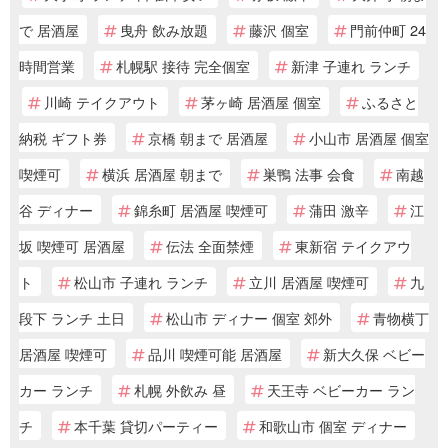
で 居酒屋
曳舟 飲み放題
藤沢 個室
門前仲町 24
時間営業
札幌駅 接待 完全個室
新津 子連れ ランチ
川崎 テイクアウト
茅ヶ崎 居酒屋 個室
ふるさと
納税 ギフト券
京橋 朝まで 居酒屋
小山市 居酒屋 個室
喫煙可
横浜 居酒屋 朝まで
巣鴨 法事 会食
南越
谷 ディナー
錦糸町 居酒屋 喫煙可
蒲田 激辛
江
坂 喫煙可 居酒屋
伝法 全面禁煙
東新宿 テイクアウ
ト
松山市 子連れ ランチ
立川 居酒屋 喫煙可
九
段下 ランチ 土日
松山市 ディナー 個室 郊外
青物横丁
居酒屋 喫煙可
品川 喫煙可能 居酒屋
新大久保 ベビー
カー ランチ
札幌 外飲み 昼
天王寺 ベビーカー ラン
チ
本千葉 貸切パーティー
和歌山市 個室 ディナー