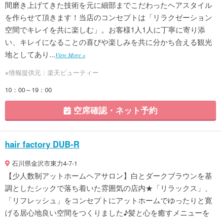
間磨き上げてきた技術を元に細部までこだわったヘアスタイル
を作らせて頂きます！当店のコンセプトは「リラクゼーション
空間でキレイを共に楽しむ」。お客様1人1人に丁寧に寄り添
い、キレイになることの喜びや楽しみを共に分かち合える観光
地としてあり...
View More »
※情報提供元：楽天ビューティー
10：00～19：00
空席確認・ネット予約
hair factory DUB-R
石川県金沢市東力4-7-1
【少人数制アットホームヘアサロン】白とダークブラウンを基
調としたシックで落ち着いた雰囲気の店内★「リラックス」、
「リフレッシュ」をコンセプトにアットホームでゆったりと寛
げる居心地良い空間をつくりました♪髪と心を癒すメニューを