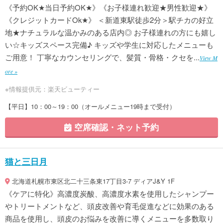
《予約OK★当日予約OK★》《お子様連れ歓迎★男性歓迎★》
《クレジットカードOk★》 ＜新道東駅徒歩2分＞駅チカの好立
地★ナチュラルな温かみのある店内◎ お子様連れの方にも嬉し
い☆キッズスペース完備♪ キッズや学生に対応したメニューも
ご用意！ 丁寧なカウンセリングで、髪質・骨格・クセを...
View M
ore »
※情報提供元：楽天ビューティー
【平日】10：00～19：00（オールメニュー19時まで受付）
空席確認・ネット予約
猫と三日月
北海道札幌市東区北二十三条東17丁目3-7 ディアJ&Y 1F
《ケアに特化》高濃度炭酸、高濃度水素を使用したシャンプー
やトリートメントなど、頭皮改善や育毛促進などに効果のある
商品を使用し、頭皮のお悩みを改善に導くメニューを多数取り