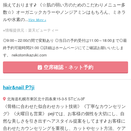
揃えております♪ 《☆肌の弱い方のためのこだわりメニュー多
数☆》オーガニックカラーやノンジアミンはもちろん、ミネラ
ルや水素の...
View More »
※情報提供元：楽天ビューティー
◎9:00～22:00の間で変動あり ◎当日の予約受付は11:00～18:00まで◎最
終予約可能時間21:00 ◎詳細はホームページにてご確認お願いいたしま
す。 nekotomikazuki.com
空席確認・ネット予約
hair&nail P?ji
北海道札幌市東区北十四条東15-3-5 STビル3F
《骨格に合わせた似合わせカット技術》《丁寧なカウンセリン
グ》《火曜日も営業》 pejiでは、お客様の個性を大切にし、自
然な美しさを引き出すヘアスタイル提案をしてます♪ お客様に
合わせたカウンセリングを重視し、カットやセット方法、ケア