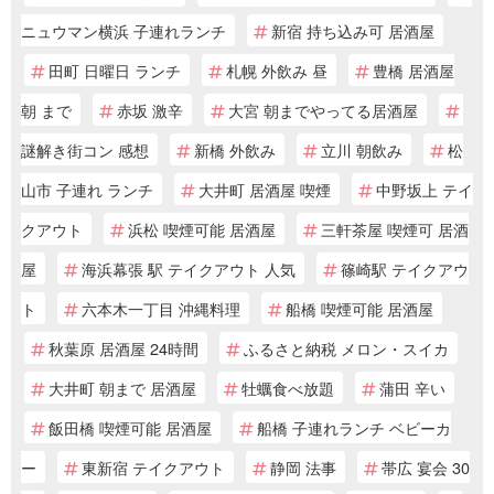
ニュウマン横浜 子連れランチ
新宿 持ち込み可 居酒屋
田町 日曜日 ランチ
札幌 外飲み 昼
豊橋 居酒屋
朝 まで
赤坂 激辛
大宮 朝までやってる居酒屋
謎解き街コン 感想
新橋 外飲み
立川 朝飲み
松
山市 子連れ ランチ
大井町 居酒屋 喫煙
中野坂上 テイ
クアウト
浜松 喫煙可能 居酒屋
三軒茶屋 喫煙可 居酒
屋
海浜幕張 駅 テイクアウト 人気
篠崎駅 テイクアウ
ト
六本木一丁目 沖縄料理
船橋 喫煙可能 居酒屋
秋葉原 居酒屋 24時間
ふるさと納税 メロン・スイカ
大井町 朝まで 居酒屋
牡蠣食べ放題
蒲田 辛い
飯田橋 喫煙可能 居酒屋
船橋 子連れランチ ベビーカ
ー
東新宿 テイクアウト
静岡 法事
帯広 宴会 30