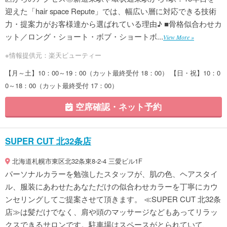
迎えた「hair space Repute」では、幅広い層に対応できる技術
力・提案力がお客様達から選ばれている理由♪ ■骨格似合わせカ
ット／ロング・ショート・ボブ・ショートボ...
View More »
※情報提供元：楽天ビューティー
【月～土】10：00～19：00（カット最終受付 18：00） 【日・祝】10：0
0～18：00（カット最終受付 17：00）
空席確認・ネット予約
SUPER CUT 北32条店
北海道札幌市東区北32条東8-2-4 三愛ビル1F
パーソナルカラーを勉強したスタッフが、肌の色、ヘアスタイ
ル、服装にあわせたあなただけの似合わせカラーを丁寧にカウ
ンセリングしてご提案させて頂きます。 ≪SUPER CUT 北32条
店≫は髪だけでなく、肩や頭のマッサージなどもあってリラッ
クスできるサロンです。駐車場はスペースがとられていて、