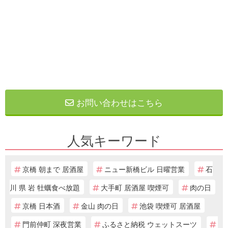
お問い合わせはこちら
人気キーワード
京橋 朝まで 居酒屋
ニュー新橋ビル 日曜営業
石
川 県 岩 牡蠣食べ放題
大手町 居酒屋 喫煙可
肉の日
京橋 日本酒
金山 肉の日
池袋 喫煙可 居酒屋
門前仲町 深夜営業
ふるさと納税 ウェットスーツ