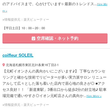
のアドバイスまで、心がけています○ 最新のトレンドス...
View Mo
re »
※情報提供元：楽天ビューティー
【平日土日】10：00～20：00
空席確認・ネット予約
coiffeur SOLEIL
北海道札幌市東区北31条東16丁目2-1
【元町イオンさんの真向かいにございます♪】 丁寧なカウンセ
リングと確かな技術でリピーターが多い実力派サロン リニュー
アルして広々とした落ち着いた店内で居心地の良さが◎ ■アク
セス良好！！ 「新道東駅」3番出口から徒歩2分の好立地♪ 駐車
場完備で通いやすさ◎イオン元町店さんの真向か...
View More »
※情報提供元：楽天ビューティー