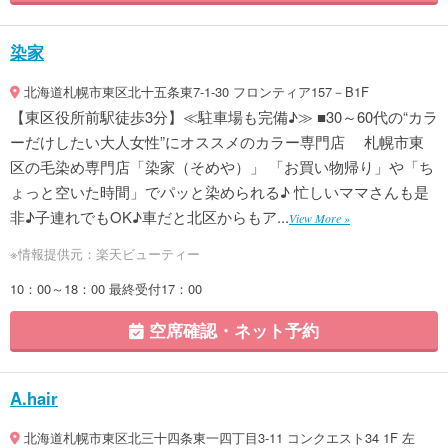
染家
北海道札幌市東区北十五条東7-1-30 フロンティア157－B1F
【東区役所前駅徒歩3分】≪駐車場も完備♪≫ ■30～60代の“カラ
ーだけしたい大人女性”にオススメのカラー専門店 札幌市東
区の毛染め専門店「染家（そめや）」 「お買い物帰り」や「ち
ょっと空いた時間」でパッと染められる♪ 忙しいママさんも是
非♪子連れでもOK♪車だと北区からもア...
View More »
※情報提供元：楽天ビューティー
10：00～18：00 最終受付17：00
空席確認・ネット予約
A.hair
北海道札幌市東区北三十四条東一四丁目3-11 コンクエスト34 1F 左