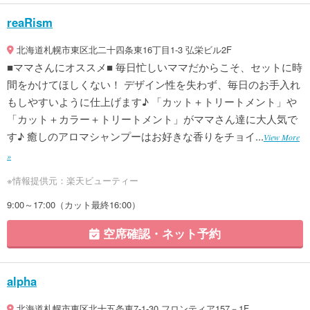
reaRism
北海道札幌市東区北二十四条東16丁目1-3 弘栄ビル2F
■ママさんにオススメ■ 毎日忙しいママだからこそ、セットに時
間をかけてほしくない！ デザイン性を失わず、毎日のお手入れ
もしやすいように仕上げます♪ 「カット＋トリートメント」や
「カット＋カラー＋トリートメント」がママさん達に大人気で
す♪ 癒しのアロマシャンプーはお好きな香りをチョイ...
View More
»
※情報提供元：楽天ビューティー
9:00～17:00（カット最終16:00）
空席確認・ネット予約
alpha
北海道札幌市東区北十五条東7-1-30 フロンティア157－1F