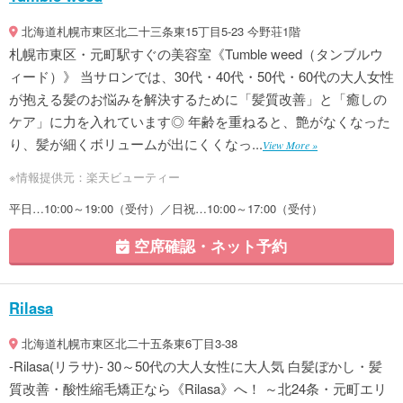
北海道札幌市東区北二十三条東15丁目5-23 今野荘1階
札幌市東区・元町駅すぐの美容室《Tumble weed（タンブルウ
ィード）》 当サロンでは、30代・40代・50代・60代の大人女性
が抱える髪のお悩みを解決するために「髪質改善」と「癒しの
ケア」に力を入れています◎ 年齢を重ねると、艶がなくなった
り、髪が細くボリュームが出にくくなっ...
View More »
※情報提供元：楽天ビューティー
平日…10:00～19:00（受付）／日祝…10:00～17:00（受付）
空席確認・ネット予約
Rilasa
北海道札幌市東区北二十五条東6丁目3-38
-Rilasa(リラサ)- 30～50代の大人女性に大人気 白髪ぼかし・髪
質改善・酸性縮毛矯正なら《Rilasa》へ！ ～北24条・元町エリ