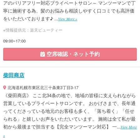
アのバリアフリー対応プライベートサロン～ マンツーマンで丁
寧に施術する為、髪のお悩みも相談しやすく口コミでも高評価
をいただいております♪ ...
View More »
※情報提供元：楽天ビューティー
09:00~17:00
空席確認・ネット予約
柴田商店
北海道札幌市東区北三十条東3丁目3-17
《柴田商店》 ここ北34条の地で、地域の皆様に支えられながら
営業しているプライベートサロンです。 おかげさまで、長年通
ってくださっている地元のお客様も多く、「落ち着く」「任せ
られる」と嬉しいお声をいただいています。 施術は全て私が最
初から最後まで担当する【完全マンツーマン対応】 一...
View More
»