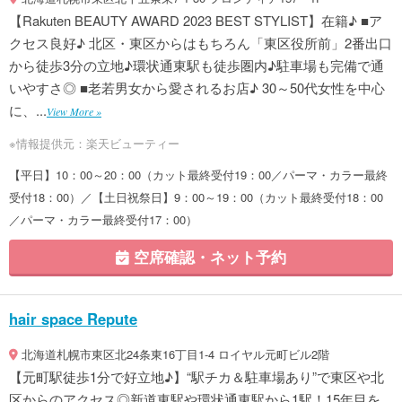
【Rakuten BEAUTY AWARD 2023 BEST STYLIST】在籍♪ ■ア
クセス良好♪ 北区・東区からはもちろん「東区役所前」2番出口
から徒歩3分の立地♪環状通東駅も徒歩圏内♪駐車場も完備で通
いやすさ◎ ■老若男女から愛されるお店♪ 30～50代女性を中心
に、...
View More »
※情報提供元：楽天ビューティー
【平日】10：00～20：00（カット最終受付19：00／パーマ・カラー最終
受付18：00）／【土日祝祭日】9：00～19：00（カット最終受付18：00
／パーマ・カラー最終受付17：00）
空席確認・ネット予約
hair space Repute
北海道札幌市東区北24条東16丁目1-4 ロイヤル元町ビル2階
【元町駅徒歩1分で好立地♪】“駅チカ＆駐車場あり”で東区や北
区からのアクセス◎新道東駅や環状通東駅から1駅！15年目を