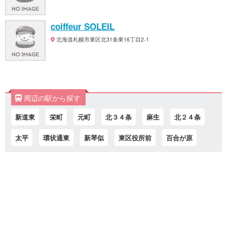
coiffeur SOLEIL
北海道札幌市東区北31条東16丁目2-1
周辺の駅から探す
新道東
栄町
元町
北３４条
麻生
北２４条
太平
環状通東
新琴似
東区役所前
百合が原