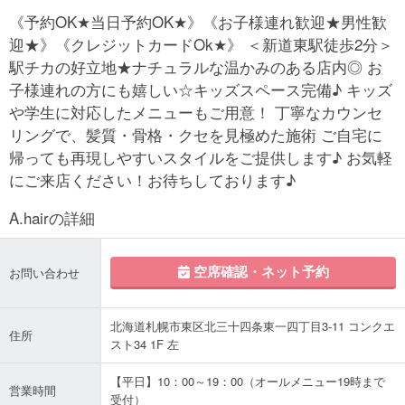
《予約OK★当日予約OK★》《お子様連れ歓迎★男性歓
迎★》《クレジットカードOk★》 ＜新道東駅徒歩2分＞
駅チカの好立地★ナチュラルな温かみのある店内◎ お
子様連れの方にも嬉しい☆キッズスペース完備♪ キッズ
や学生に対応したメニューもご用意！ 丁寧なカウンセ
リングで、髪質・骨格・クセを見極めた施術 ご自宅に
帰っても再現しやすいスタイルをご提供します♪ お気軽
にご来店ください！お待ちしております♪
A.hairの詳細
空席確認・ネット予約
お問い合わせ
北海道札幌市東区北三十四条東一四丁目3-11 コンクエ
住所
スト34 1F 左
【平日】10：00～19：00（オールメニュー19時まで
営業時間
受付）