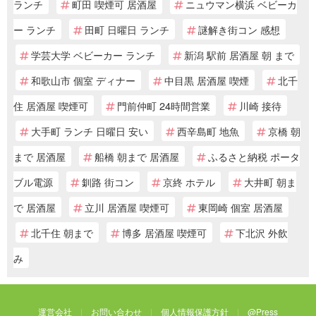
ランチ
町田 喫煙可 居酒屋
ニュウマン横浜 ベビーカ
ー ランチ
田町 日曜日 ランチ
謎解き街コン 感想
学芸大学 ベビーカー ランチ
新潟 駅前 居酒屋 朝 まで
和歌山市 個室 ディナー
中目黒 居酒屋 喫煙
北千
住 居酒屋 喫煙可
門前仲町 24時間営業
川崎 接待
大手町 ランチ 日曜日 安い
西辛島町 地魚
京橋 朝
まで 居酒屋
船橋 朝まで 居酒屋
ふるさと納税 ポータ
ブル電源
釧路 街コン
京終 ホテル
大井町 朝ま
で 居酒屋
立川 居酒屋 喫煙可
東岡崎 個室 居酒屋
北千住 朝まで
博多 居酒屋 喫煙可
下北沢 外飲
み
運営会社
お問い合わせ
個人情報保護方針
@Press