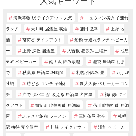
人気キーワード
海浜幕張 駅 テイクアウト 人気
ニュウマン横浜 子連れ
ランチ
大井町 居酒屋 喫煙
蒲田 激辛
上野 地
酒
茗荷谷 テイクアウト
船橋 子連れランチ ベビーカ
ー
上野 深夜 居酒屋
大曽根 昼飲み 土曜日
池袋
東武 ベビーカー
南大沢 飲み放題
池袋 居酒屋 朝ま
で
秋葉原 居酒屋 24時間
札幌 外飲み 昼
八丁堀
牡蠣
勝どき ランチ 子連れ
新大久保 ベビーカー ラン
チ
席で タバコ が 吸える 居酒屋 名古屋
福山駅 テイ
クアウト
御徒町 喫煙可能 居酒屋
品川 喫煙可能 居酒
屋
ふるさと納税 ラーメン
三軒茶屋 激辛
札幌
駅 接待 完全個室
川崎 テイクアウト
浦和 ベビーカー