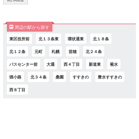
周辺の駅から探す
東区役所前
北１３条東
環状通東
北１８条
北１２条
元町
札幌
苗穂
北２４条
バスセンター前
大通
西４丁目
新道東
菊水
狸小路
北３４条
桑園
すすきの
豊水すすきの
西８丁目