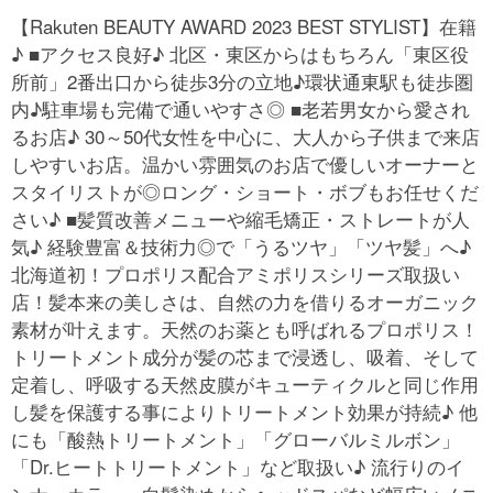
【Rakuten BEAUTY AWARD 2023 BEST STYLIST】在籍
♪ ■アクセス良好♪ 北区・東区からはもちろん「東区役
所前」2番出口から徒歩3分の立地♪環状通東駅も徒歩圏
内♪駐車場も完備で通いやすさ◎ ■老若男女から愛され
るお店♪ 30～50代女性を中心に、大人から子供まで来店
しやすいお店。温かい雰囲気のお店で優しいオーナーと
スタイリストが◎ロング・ショート・ボブもお任せくだ
さい♪ ■髪質改善メニューや縮毛矯正・ストレートが人
気♪ 経験豊富＆技術力◎で「うるツヤ」「ツヤ髪」へ♪
北海道初！プロポリス配合アミポリスシリーズ取扱い
店！髪本来の美しさは、自然の力を借りるオーガニック
素材が叶えます。天然のお薬とも呼ばれるプロポリス！
トリートメント成分が髪の芯まで浸透し、吸着、そして
定着し、呼吸する天然皮膜がキューティクルと同じ作用
し髪を保護する事によりトリートメント効果が持続♪ 他
にも「酸熱トリートメント」「グローバルミルボン」
「Dr.ヒートトリートメント」など取扱い♪ 流行りのイ