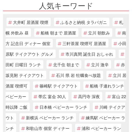
人気キーワード
大井町 居酒屋 喫煙
ふるさと納税 タラバガニ
札
幌 外飲み 昼
船橋 朝まで 居酒屋
立川 朝飲み
南
方 記念日 ディナー 個室
三軒茶屋 喫煙可 居酒屋
小田
原駅 テイクアウト グルメ
市川真間 誕生日 おしゃれ
田町 日曜日 ランチ
北千住 朝まで
立川 激辛
赤
坂見附 テイクアウト
石川 県 岩 牡蠣食べ放題
立川 居
酒屋 喫煙可
篠崎駅 テイクアウト
船橋 子連れランチ
ベビーカー
帯広 宴会 30人
高円寺 深夜
富山 22
時以降 ご飯
日本橋 ベビーカー ランチ
川崎 テイクア
ウト
新横浜 ベビーカー ランチ
練馬駅 ベビーカー ラ
ンチ
和歌山市 個室 ディナー
浦和 ベビーカー ラン