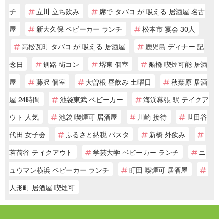
チ
立川 立ち飲み
席で タバコ が 吸える 居酒屋 名古
屋
新大久保 ベビーカー ランチ
松本市 宴会 30人
高松瓦町 タバコ が 吸える 居酒屋
鹿児島 ディナー 記
念日
釧路 街コン
堺東 個室
船橋 喫煙可能 居酒
屋
藤沢 個室
大曽根 昼飲み 土曜日
秋葉原 居酒
屋 24時間
池袋東武 ベビーカー
海浜幕張 駅 テイクア
ウト 人気
池袋 喫煙可 居酒屋
川崎 接待
世田谷
代田 女子会
ふるさと納税 パスタ
新橋 外飲み
茗荷谷 テイクアウト
学芸大学 ベビーカー ランチ
ニ
ュウマン横浜 ベビーカー ランチ
町田 喫煙可 居酒屋
人形町 居酒屋 喫煙可