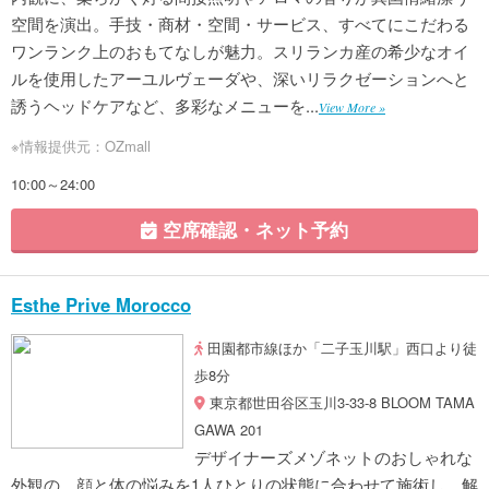
空間を演出。手技・商材・空間・サービス、すべてにこだわる
ワンランク上のおもてなしが魅力。スリランカ産の希少なオイ
ルを使用したアーユルヴェーダや、深いリラクゼーションへと
誘うヘッドケアなど、多彩なメニューを...
View More »
※情報提供元：OZmall
10:00～24:00
空席確認・ネット予約
Esthe Prive Morocco
田園都市線ほか「二子玉川駅」西口より徒
歩8分
東京都世田谷区玉川3-33-8 BLOOM TAMA
GAWA 201
デザイナーズメゾネットのおしゃれな
外観の、顔と体の悩みを1人ひとりの状態に合わせて施術し、解