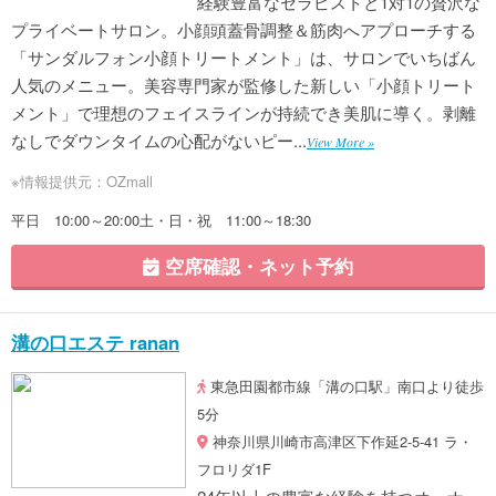
経験豊富なセラピストと1対1の贅沢な
プライベートサロン。小顔頭蓋骨調整＆筋肉へアプローチする
「サンダルフォン小顔トリートメント」は、サロンでいちばん
人気のメニュー。美容専門家が監修した新しい「小顔トリート
メント」で理想のフェイスラインが持続でき美肌に導く。剥離
なしでダウンタイムの心配がないピー...
View More »
※情報提供元：OZmall
平日 10:00～20:00土・日・祝 11:00～18:30
空席確認・ネット予約
溝の口エステ ranan
東急田園都市線「溝の口駅」南口より徒歩
5分
神奈川県川崎市高津区下作延2-5-41 ラ・
フロリダ1F