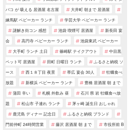
バコ が 吸える 居酒屋 名古屋
大井町 朝まで 居酒屋
練馬駅 ベビーカー ランチ
学芸大学 ベビーカー ランチ
謎解き街コン 感想
池袋 喫煙可 居酒屋
新長田 宴
会
高円寺 ベビーカー ランチ
池袋東武 ベビーカー
大手町 ランチ 土日
篠崎駅 テイクアウト
中目黒
ペット可 居酒屋
田町 日曜日 ランチ
ふるさと納税 ソ
ース
西１８丁目 夜景
帯広 宴会 30人
牡蠣食べ
放題
新横浜 ベビーカー ランチ
豊橋 居酒屋 朝 まで
蒲田 辛い
札幌 外飲み 昼
石川 県 岩 牡蠣食べ放
題
松山市 子連れ ランチ
茅ヶ崎 誕生日 おしゃれ
鹿児島 ディナー 記念日
ふるさと納税 ブランド
門前仲町 24時間営業
藤沢 居酒屋 朝 まで
市役所前 B