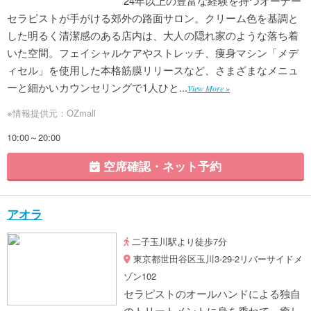
24年以上の豊富な経験を持つオーナー
セラピストが手がける郊外の路面サロン。クリーム色を基調と
した明るく清潔感のある店内は、大人の隠れ家のような落ち着
いた空間。フェイシャルケアやストレッチ、痩身マシン「メデ
ィセル」を使用した本格筋膜リリースなど、さまざまなメニュ
ーと細かいカウンセリングで1人ひと...
View More »
※情報提供元：OZmall
10:00～20:00
空席確認・ネット予約
アオラ
二子玉川駅より徒歩7分
東京都世田谷区玉川3-29-2リバーサイドメ
ゾン102
セラピストのオールハンドによる独自
のトリートメントに身を委ねて、癒し