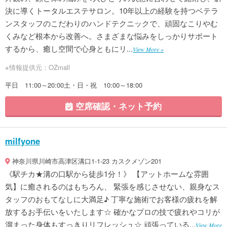
決に導くトータルエステサロン。10年以上の経験を持つベテラ
ンスタッフのこだわりのハンドテクニックで、頑固なこりやむ
くみなど根本から改善へ。さまざまな悩みをしっかりサポート
するから、癒し空間で心身ともにリ...
View More »
※情報提供元：OZmall
平日 11:00～20:00土・日・祝 10:00～18:00
空席確認・ネット予約
milfyone
神奈川県川崎市高津区溝口1-1-23 カスクメゾン201
《駅チカ★溝の口駅から徒歩1分！》 【アットホームな雰囲
気】に癒されるのはもちろん、 緊張を感じさせない、親身なス
タッフのおもてなしに大満足♪ 丁寧な施術でお客様の疲れを解
放するお手伝いをいたします☆ 確かなプロの技で疲れやコリが
溜まった身体もすっきりリフレッシュ☆ 頑張っている...
View More