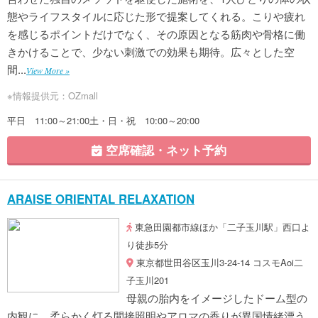
態やライフスタイルに応じた形で提案してくれる。こりや疲れ
を感じるポイントだけでなく、その原因となる筋肉や骨格に働
きかけることで、少ない刺激での効果も期待。広々とした空
間...
View More »
※情報提供元：OZmall
平日 11:00～21:00土・日・祝 10:00～20:00
空席確認・ネット予約
ARAISE ORIENTAL RELAXATION
東急田園都市線ほか「二子玉川駅」西口よ
り徒歩5分
東京都世田谷区玉川3-24-14 コスモAoi二
子玉川201
母親の胎内をイメージしたドーム型の
内観に、柔らかく灯る間接照明やアロマの香りが異国情緒漂う