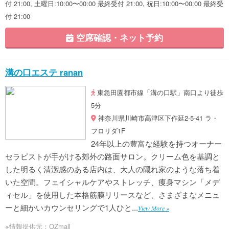
付 21:00, 土曜日:10:00〜00:00 最終受付 21:00, 祝日:10:00〜00:00 最終受
付 21:00
空席確認・ネット予約
溝の口エステ ranan
東急田園都市線「溝の口駅」南口より徒歩
5分
神奈川県川崎市高津区下作延2-5-41 ラ・
フロリダ1F
24年以上の豊富な経験を持つオーナー
セラピストが手がける郊外の路面サロン。クリーム色を基調と
した明るく清潔感のある店内は、大人の隠れ家のような落ち着
いた空間。フェイシャルケアやストレッチ、痩身マシン「メデ
ィセル」を使用した本格筋膜リリースなど、さまざまなメニュ
ーと細かいカウンセリングで1人ひと...
View More »
※情報提供元：OZmall