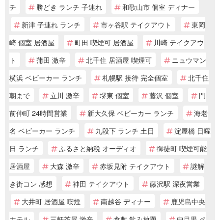
チ
勝どき ランチ 子連れ
和歌山市 個室 ディナー
新津 子連れ ランチ
市ヶ谷駅 テイクアウト
東岡
崎 個室 居酒屋
町田 喫煙可 居酒屋
川崎 テイクアウ
ト
蒲田 激辛
北千住 居酒屋 喫煙可
ニュウマン
横浜 ベビーカー ランチ
札幌駅 接待 完全個室
北千住
朝まで
立川 激辛
堺東 個室
藤沢 個室
門
前仲町 24時間営業
新大久保 ベビーカー ランチ
海老
名 ベビーカー ランチ
九段下 ランチ 土日
淀屋橋 日曜
日 ランチ
ふるさと納税 オーディオ
御徒町 喫煙可能
居酒屋
大森 激辛
赤坂見附 テイクアウト
謎解
き街コン 感想
神田 テイクアウト
藤沢駅 深夜営業
大井町 居酒屋 喫煙
南越谷 ディナー
鹿児島中央
ホテル
三軒茶屋 激辛
倉敷 飲み放題
中目黒 ペ