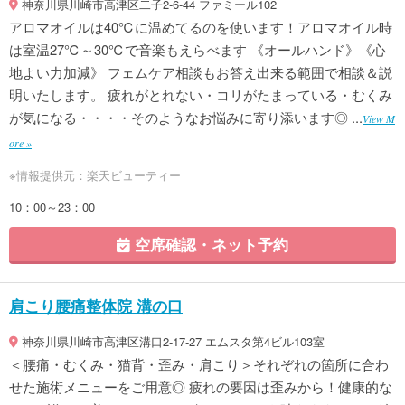
神奈川県川崎市高津区二子2-6-44 ファミール102
アロマオイルは40℃に温めてるのを使います！アロマオイル時
は室温27℃～30℃で音楽もえらべます 《オールハンド》《心
地よい力加減》 フェムケア相談もお答え出来る範囲で相談＆説
明いたします。 疲れがとれない・コリがたまっている・むくみ
が気になる・・・・そのようなお悩みに寄り添います◎ ...
View M
ore »
※情報提供元：楽天ビューティー
10：00～23：00
空席確認・ネット予約
肩こり腰痛整体院 溝の口
神奈川県川崎市高津区溝口2-17-27 エムスタ第4ビル103室
＜腰痛・むくみ・猫背・歪み・肩こり＞それぞれの箇所に合わ
せた施術メニューをご用意◎ 疲れの要因は歪みから！健康的な