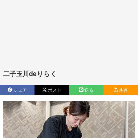
二子玉川deりらく
シェア
ポスト
送る
共有