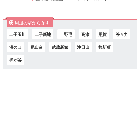
周辺の駅から探す
二子玉川
二子新地
上野毛
高津
用賀
等々力
溝の口
尾山台
武蔵新城
津田山
桜新町
梶が谷