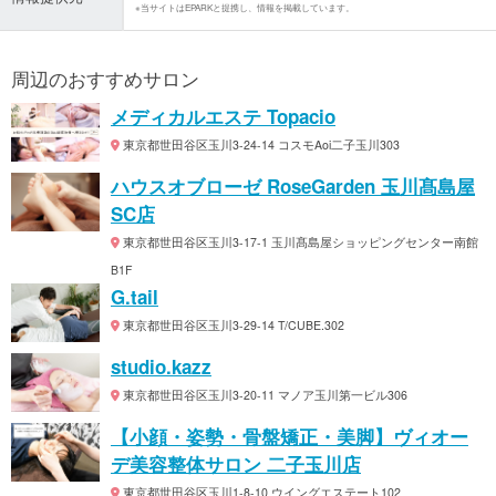
※当サイトはEPARKと提携し、情報を掲載しています。
周辺のおすすめサロン
メディカルエステ Topacio
東京都世田谷区玉川3-24-14 コスモAoi二子玉川303
ハウスオブローゼ RoseGarden 玉川髙島屋
SC店
東京都世田谷区玉川3-17-1 玉川髙島屋ショッピングセンター南館
B1F
G.tail
東京都世田谷区玉川3-29-14 T/CUBE.302
studio.kazz
東京都世田谷区玉川3-20-11 マノア玉川第一ビル306
【小顔・姿勢・骨盤矯正・美脚】ヴィオー
デ美容整体サロン 二子玉川店
東京都世田谷区玉川1-8-10 ウイングエステート102