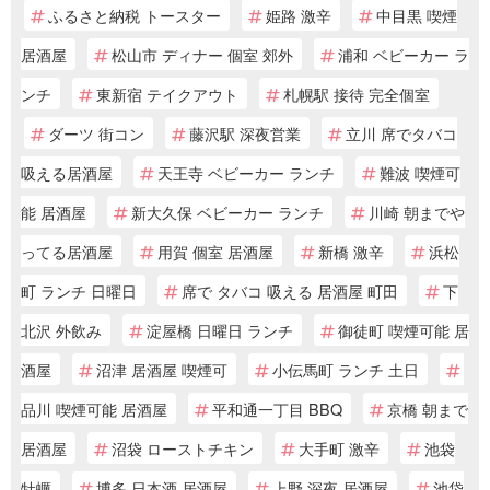
ふるさと納税 トースター
姫路 激辛
中目黒 喫煙
居酒屋
松山市 ディナー 個室 郊外
浦和 ベビーカー ラ
ンチ
東新宿 テイクアウト
札幌駅 接待 完全個室
ダーツ 街コン
藤沢駅 深夜営業
立川 席でタバコ
吸える居酒屋
天王寺 ベビーカー ランチ
難波 喫煙可
能 居酒屋
新大久保 ベビーカー ランチ
川崎 朝までや
ってる居酒屋
用賀 個室 居酒屋
新橋 激辛
浜松
町 ランチ 日曜日
席で タバコ 吸える 居酒屋 町田
下
北沢 外飲み
淀屋橋 日曜日 ランチ
御徒町 喫煙可能 居
酒屋
沼津 居酒屋 喫煙可
小伝馬町 ランチ 土日
品川 喫煙可能 居酒屋
平和通一丁目 BBQ
京橋 朝まで
居酒屋
沼袋 ローストチキン
大手町 激辛
池袋
牡蠣
博多 日本酒 居酒屋
上野 深夜 居酒屋
池袋