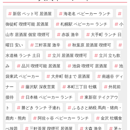
新宿 ペット可 居酒屋
海老名 ベビーカー ランチ
御徒町 喫煙可能 居酒屋
札幌駅 ベビーカー ランチ
小
山市 居酒屋 個室 喫煙可
赤坂 激辛
大手町 ランチ 日
曜日 安い
三軒茶屋 激辛
秋葉原 居酒屋 喫煙可
水道橋 ランチ 土日
立川 居酒屋 喫煙可
立川 立ち飲
み
品川 喫煙可能 居酒屋
池袋 喫煙可 居酒屋
池
袋東武 ベビーカー
大井町 朝まで 居酒屋
南越谷 ディ
ナー
藤沢駅 深夜営業
本町三丁目 牡蠣
外苑前
接待
日本橋 ベビーカー ランチ
東新宿 テイクアウ
ト
勝どき ランチ 子連れ
ふるさと納税 馬肉・猪肉・
鹿肉・熊肉
阿佐ヶ谷 ベビーカー ランチ
金沢 牡蠣食
べ放題
三軒茶屋 喫煙可 居酒屋
大森 激辛
茅ヶ