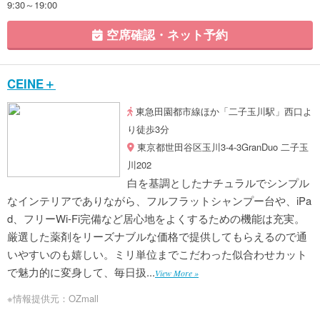
9:30～19:00
空席確認・ネット予約
CEINE＋
東急田園都市線ほか「二子玉川駅」西口よ
り徒歩3分
東京都世田谷区玉川3-4-3GranDuo 二子玉
川202
白を基調としたナチュラルでシンプル
なインテリアでありながら、フルフラットシャンプー台や、iPa
d、フリーWi-Fi完備など居心地をよくするための機能は充実。
厳選した薬剤をリーズナブルな価格で提供してもらえるので通
いやすいのも嬉しい。ミリ単位までこだわった似合わせカット
で魅力的に変身して、毎日扱...
View More »
※情報提供元：OZmall