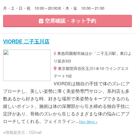
月・土・日・祝 10:00～20:00水・木・金 10:00～21:00
空席確認・ネット予約
VIORDE 二子玉川店
東急田園都市線ほか「二子玉川駅」東口よ
り徒歩3分
東京都世田谷区玉川1-8-10 ウイングエス
テート102
VIORDEは独自の手技で体のズレにア
プローチし、美しい姿勢に導く美姿勢専門サロン。系列店も多
数あるから好きな時、好きな場所で美姿勢をキープできるのも
嬉しいポイント。施術は体の深層部から引き締める独自手技に
定評があり、骨格のズレから生じるさまざまな体の悩みにアプ
ローチしてくれる。フェイスライン...
View More »
※情報提供元：OZmall