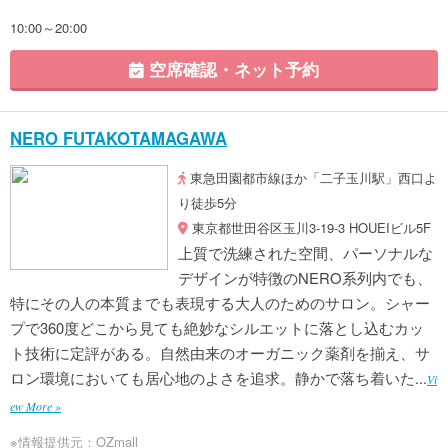
10:00～20:00
空席確認・ネット予約
NERO FUTAKOTAMAGAWA
東急田園都市線ほか「二子玉川駅」西口よ
り徒歩5分
東京都世田谷区玉川3-19-3 HOUEIビル5F
上質で洗練された空間、パーソナルな
デザインが特徴のNERO系列内でも、
特にその人の本質までも表現する大人のためのサロン。シャー
プで360度どこから見ても絶妙なシルエットに落とし込むカッ
ト技術に定評がある。自然由来のオーガニック薬剤を揃え、サ
ロン環境においても居心地のよさを追求。静かで落ち着いた...
Vi
ew More »
※情報提供元：OZmall