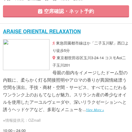
空席確認・ネット予約
ARAISE ORIENTAL RELAXATION
東急田園都市線ほか「二子玉川駅」西口よ
り徒歩5分
東京都世田谷区玉川3-24-14 コスモAoi二
子玉川201
母親の胎内をイメージしたドーム型の
内観に、柔らかく灯る間接照明やアロマの香りが異国情緒漂う
空間を演出。手技・商材・空間・サービス、すべてにこだわる
ワンランク上のおもてなしが魅力。スリランカ産の希少なオイ
ルを使用したアーユルヴェーダや、深いリラクゼーションへと
誘うヘッドケアなど、多彩なメニューを...
View More »
※情報提供元：OZmall
10:00～24:00