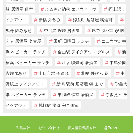
崎 居酒屋 個室
ふるさと納税 エアウィーヴ
福山駅 テ
イクアウト
新橋 外飲み
錦糸町 居酒屋 喫煙可
曳舟 飲み放題
中目黒 喫煙 居酒屋
席で タバコ が 吸
える 居酒屋 名古屋
田町 日曜日 ランチ
ニュウマン横
浜 ベビーカー ランチ
金山駅 テイクアウト グルメ
新
横浜 ベビーカー ランチ
江坂 喫煙可 居酒屋
中島公園
喫煙席あり
十日市場 子連れ
札幌 外飲み 昼
中
野坂上 テイクアウト
新潟 駅前 居酒屋 朝 まで
学芸大
学 ベビーカー ランチ
東岡崎 個室 居酒屋
赤坂見附 テ
イクアウト
札幌駅 接待 完全個室
運営会社
お問い合わせ
個人情報保護方針
@Press