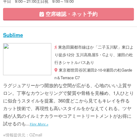
平日 9:00～21:00土日祝 9:00～19:00
空席確認・ネット予約
Sublime
東急田園都市線ほか「二子玉川駅」東口よ
り徒歩12分 玉川高島屋S・Cより、瀬田の杜
行きシャトルバスあり
東京都世田谷区瀬田2-10-9瀬田の杜Garde
n＆Terrace C7
ラグジュアリーかつ開放的な空間が広がる、心地のいい上質サ
ロン。丁寧なカウンセリングで髪質や骨格を見極め、1人ひとり
に似合うスタイルを提案。360度どこから見てもキレイを作る
カット技術で、再現性も高いスタイルをかなえてくれる。ツヤ
感が人気のイルミナカラーやコアミートリートメントがお得に
試せるのも...
View More »
※情報提供元：OZmall