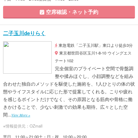
空席確認・ネット予約
二子玉川deりらく
東急電鉄「二子玉川駅」東口より徒歩3分
東京都世田谷区玉川1-8-10 ウイングエス
テート102
完全個室のプライベート空間で骨盤調
整や揉みほぐし、小顔調整などを組み
合わせた独自のメソッドを駆使した施術を、1人ひとりの体の状
態やライフスタイルに応じた形で提案してくれる。こりや疲れ
を感じるポイントだけでなく、その原因となる筋肉や骨格に働
きかけることで、少ない刺激での効果も期待。広々とした空
間...
View More »
※情報提供元：OZmall
平日 11:00～21:00土・日・祝 10:00～20:00