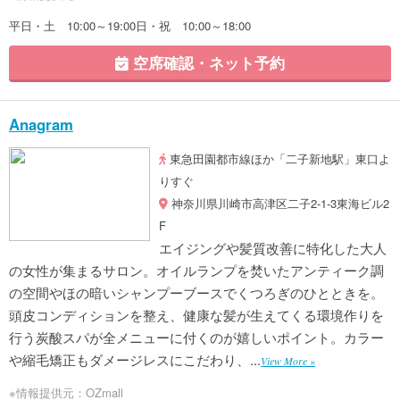
平日・土 10:00～19:00日・祝 10:00～18:00
空席確認・ネット予約
Anagram
東急田園都市線ほか「二子新地駅」東口よ
りすぐ
神奈川県川崎市高津区二子2-1-3東海ビル2
F
エイジングや髪質改善に特化した大人
の女性が集まるサロン。オイルランプを焚いたアンティーク調
の空間やほの暗いシャンプーブースでくつろぎのひとときを。
頭皮コンディションを整え、健康な髪が生えてくる環境作りを
行う炭酸スパが全メニューに付くのが嬉しいポイント。カラー
や縮毛矯正もダメージレスにこだわり、...
View More »
※情報提供元：OZmall