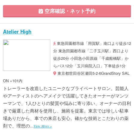
空席確認・ネット予約
Atelier High
東急田園都市線「用賀駅」南口より徒歩12
分 東急田園都市線「二子玉川駅」西口より
徒歩20分 小田急小田原線「千歳船橋駅」か
らバス12分「玉川病院入口」下車徒歩1分
東京都世田谷区瀬田5-2-6GrandStory SAL
ON +101内
トレーラーを改造したユニークなプライベートサロン。芸能人
やアーティストのヘアメイクで活躍してきたオーナーがマンツ
ーマンで、1人ひとりの髪質や悩みに寄り添い、オーナーの目利
きで厳選した商材を使用し、施術を提案。東京では珍しい駐車
場ありだから、車での来店も安心。確かな技術とこだわりの薬
剤で、理想の...
View More »