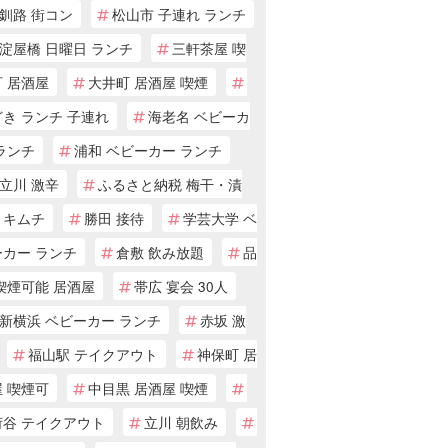
釧路 街コン
松山市 子連れ ランチ
淀屋橋 日曜日 ランチ
三軒茶屋 喫
 居酒屋
大井町 居酒屋 喫煙
き ランチ 子連れ
海老名 ベビーカ
ランチ
浦和 ベビーカー ランチ
立川 激辛
ふるさと納税 梅干・漬
・キムチ
勝田 接待
学芸大学 ベ
ーカー ランチ
倉敷 飲み放題
品
喫煙可能 居酒屋
帯広 宴会 30人
新横浜 ベビーカー ランチ
赤坂 激
福山駅 テイクアウト
神保町 居
 喫煙可
中目黒 居酒屋 喫煙
荷谷 テイクアウト
立川 朝飲み