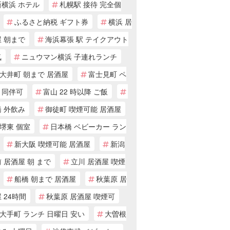
新横浜 ホテル
札幌駅 接待 完全個
ふるさと納税 ギフト券
横浜 居
 朝まで
海浜幕張 駅 テイクアウト
気
ニュウマン横浜 子連れランチ
大井町 朝まで 居酒屋
富士見町 ペ
ト同伴可
富山 22 時以降 ご飯
 外飲み
御徒町 喫煙可能 居酒屋
堺東 個室
日本橋 ベビーカー ラン
新大阪 喫煙可能 居酒屋
新潟
 居酒屋 朝 まで
立川 居酒屋 喫煙
船橋 朝まで 居酒屋
秋葉原 居
 24時間
秋葉原 居酒屋 喫煙可
大手町 ランチ 日曜日 安い
大曽根