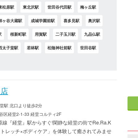
東松原駅
東北沢駅
世田谷代田駅
梅ヶ丘駅
師ヶ谷大蔵駅
成城学園前駅
喜多見駅
奥沢駅
駅
桜新町駅
用賀駅
二子玉川駅
九品仏駅
西太子堂駅
若林駅
松陰神社前駅
世田谷駅
ィ店
堂駅 北口より徒歩2分
区経堂2-1-33 経堂コルティ2F
線『経堂』駅からすぐ!閑静な経堂の街でRe.Ra.K
ストレッチ×ボディケア」を体験して癒されてみませ