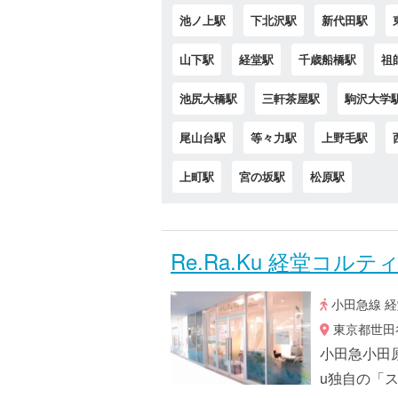
池ノ上駅
下北沢駅
新代田駅
山下駅
経堂駅
千歳船橋駅
祖
池尻大橋駅
三軒茶屋駅
駒沢大学
尾山台駅
等々力駅
上野毛駅
上町駅
宮の坂駅
松原駅
Re.Ra.Ku 経堂コルテ
小田急線 経
東京都世田谷
小田急小田原
u独自の「