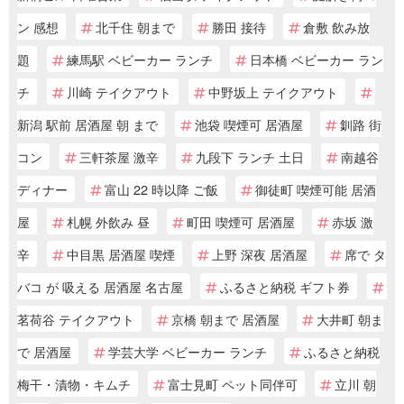
ン 感想
北千住 朝まで
勝田 接待
倉敷 飲み放
題
練馬駅 ベビーカー ランチ
日本橋 ベビーカー ラン
チ
川崎 テイクアウト
中野坂上 テイクアウト
新潟 駅前 居酒屋 朝 まで
池袋 喫煙可 居酒屋
釧路 街
コン
三軒茶屋 激辛
九段下 ランチ 土日
南越谷
ディナー
富山 22 時以降 ご飯
御徒町 喫煙可能 居酒
屋
札幌 外飲み 昼
町田 喫煙可 居酒屋
赤坂 激
辛
中目黒 居酒屋 喫煙
上野 深夜 居酒屋
席で タ
バコ が 吸える 居酒屋 名古屋
ふるさと納税 ギフト券
茗荷谷 テイクアウト
京橋 朝まで 居酒屋
大井町 朝ま
で 居酒屋
学芸大学 ベビーカー ランチ
ふるさと納税
梅干・漬物・キムチ
富士見町 ペット同伴可
立川 朝