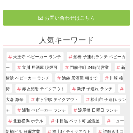
お問い合わせはこちら
人気キーワード
天王寺 ベビーカー ランチ
船橋 子連れランチ ベビーカ
ー
立川 居酒屋 喫煙可
門前仲町 24時間営業
新
横浜 ベビーカー ランチ
池袋 居酒屋 朝まで
川崎 接
待
赤坂見附 テイクアウト
新津 子連れ ランチ
大森 激辛
市ヶ谷駅 テイクアウト
松山市 子連れ ラン
チ
浦和 ベビーカー ランチ
淀屋橋 日曜日 ランチ
北新横浜 ホテル
中目黒 ペット可 居酒屋
ニュー
新橋ビル 日曜営業
福山駅 テイクアウト
謎解き街コ