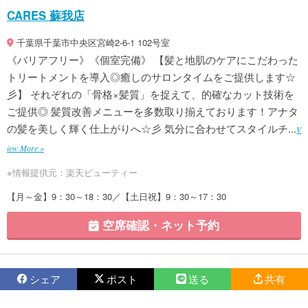
CARES 蘇我店
千葉県千葉市中央区宮崎2-6-1 102号室
《バリアフリー》《個室完備》 【髪と地肌のケアにこだわった
トリートメントを導入◎癒しのサロンタイムをご提供します☆
彡】 それぞれの「骨格×髪質」を捉えて、的確なカット技術を
ご提供◎ 髪質改善メニューを多数取り揃えております！アナタ
の髪を美しく輝く仕上がりへ☆彡 気分に合わせてスタイルチ...
V
iew More »
※情報提供元：楽天ビューティー
【月～金】9：30～18：30／【土日祝】9：30～17：30
空席確認・ネット予約
シェア
ポスト
送る
共有