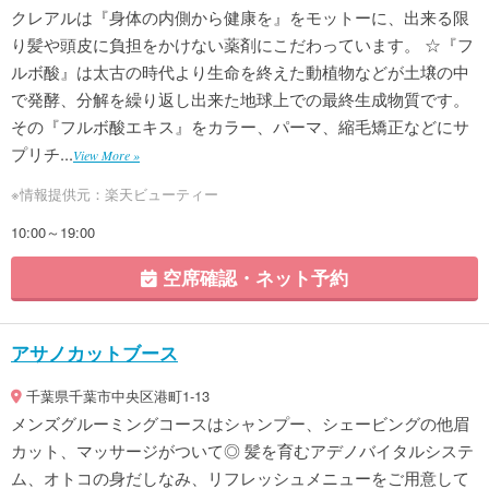
クレアルは『身体の内側から健康を』をモットーに、出来る限
り髪や頭皮に負担をかけない薬剤にこだわっています。 ☆『フ
ルボ酸』は太古の時代より生命を終えた動植物などが土壌の中
で発酵、分解を繰り返し出来た地球上での最終生成物質です。
その『フルボ酸エキス』をカラー、パーマ、縮毛矯正などにサ
プリチ...
View More »
※情報提供元：楽天ビューティー
10:00～19:00
空席確認・ネット予約
アサノカットブース
千葉県千葉市中央区港町1-13
メンズグルーミングコースはシャンプー、シェービングの他眉
カット、マッサージがついて◎ 髪を育むアデノバイタルシステ
ム、オトコの身だしなみ、リフレッシュメニューをご用意して