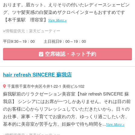
おります。眉カット、えりそりの付いたレディースシェービン
グ、ツヤ髪実感の白髪染めザクロペインターもおすすめです
【本千葉駅 理容室】
View More »
※情報提供元：楽天ビューティー
平日9:30～19：00 土日祝日9：00～19：00
空席確認・ネット予約
hair refresh SINCERE 蘇我店
千葉県千葉市中央区今井1-22-1 美樹ビル102
蘇我駅前のリラクゼーション美容室【hair refresh SINCERE 蘇
我店】 シンシアにはお席が一つしかありません。それは目の前
のお客様に心からリフレッシュしていただきたいから。日々の
お仕事、家事・子育てでお疲れの方、ゆっくり過ごしたい方、
基本的に美容室が苦手な方。妊娠中で待ち時間を...
View More »
※情報提供元：楽天ビューティー