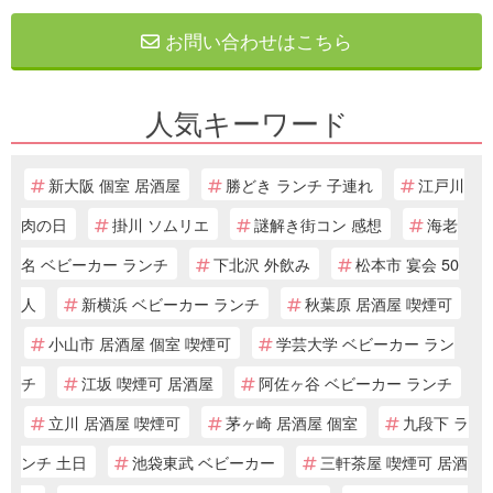
お問い合わせはこちら
人気キーワード
新大阪 個室 居酒屋
勝どき ランチ 子連れ
江戸川
肉の日
掛川 ソムリエ
謎解き街コン 感想
海老
名 ベビーカー ランチ
下北沢 外飲み
松本市 宴会 50
人
新横浜 ベビーカー ランチ
秋葉原 居酒屋 喫煙可
小山市 居酒屋 個室 喫煙可
学芸大学 ベビーカー ラン
チ
江坂 喫煙可 居酒屋
阿佐ヶ谷 ベビーカー ランチ
立川 居酒屋 喫煙可
茅ヶ崎 居酒屋 個室
九段下 ラ
ンチ 土日
池袋東武 ベビーカー
三軒茶屋 喫煙可 居酒