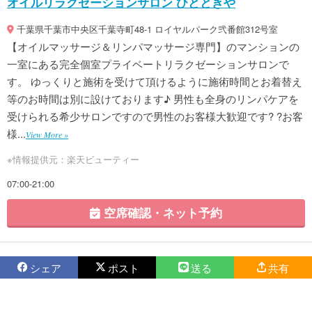
オイルリラクゼーションサロン ひとときや
千葉県千葉市中央区千葉寺町48-1 ロイヤルパーク弐番館312号室
【オイルマッサージ＆リンパマッサージ専門】のマンションの
一室にある完全個室プライベートリラクゼーションサロンで
す。 ゆっくりと施術を受けて頂けるように施術時間とお着替え
等のお時間は別に設けております♪ 男性も全身のリンパケアを
受けられる希少サロンですので男性のお客様大歓迎です? ?お客
様...
View More »
※情報提供元：楽天ビューティー
07:00-21:00
空席確認・ネット予約
シェア
ポスト
送る
共有