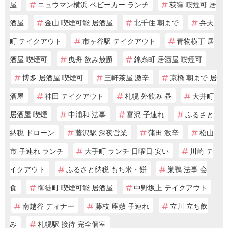
屋
ニュウマン横浜 ベビーカー ランチ
荻窪 喫煙可 居
酒屋
金山 喫煙可能 居酒屋
北千住 朝まで
弁天
町 テイクアウト
市ヶ谷駅 テイクアウト
青物横丁 居
酒屋 喫煙可
曳舟 飲み放題
錦糸町 居酒屋 喫煙可
博多 居酒屋 喫煙可
三軒茶屋 激辛
京橋 朝まで 居
酒屋
神田 テイクアウト
札幌 外飲み 昼
大井町
居酒屋 喫煙
中浦和 法事
富沢 子連れ
ふるさと
納税 ドローン
藤沢駅 深夜営業
蒲田 激辛
松山
市 子連れ ランチ
大手町 ランチ 日曜日 安い
川崎 テ
イクアウト
ふるさと納税 もち米・餅
巣鴨 法事 会
食
御徒町 喫煙可能 居酒屋
中野坂上 テイクアウト
南越谷 ディナー
藤枝 座敷 子連れ
立川 立ち飲
み
札幌駅 接待 完全個室