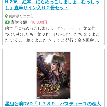
H-206 絵本「にらめっこしましょ むっしっ
し」直筆サイン入り２冊セット
兵庫県たつの市
寄附金額：
10,000円
絵本「にらめっこしましょ むっしっし」 第２作
つよいむしたち 第３作 ひかるむしたち 文：よこ
た いくこ 絵：よこた きょうご 発行：金木犀舎 装
丁：A4変型判、３２ページ、上製、 出版社：金木犀
舎 販売者：横田 京悟 〒679-4123 兵庫県
たつの市龍野町片山２－９
星組公演DVD『１７８９－バスティーユの恋人