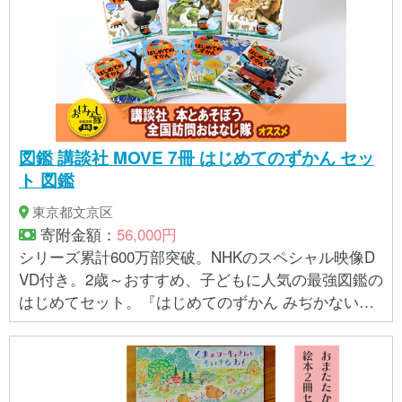
図鑑 講談社 MOVE 7冊 はじめてのずかん セッ
ト 図鑑
東京都文京区
寄附金額：
56,000円
シリーズ累計600万部突破。NHKのスペシャル映像D
VD付き。2歳～おすすめ、子どもに人気の最強図鑑の
はじめてセット。『はじめてのずかん みぢかないき
もの』『はじめてのずかん きょうりゅう』『はじめ
てのずかん どうぶつ』『はじめてのずかん こんちゅ
う』『はじめてのずかん さかな』『はじめてのずか
ん しょくぶつ』『はじめてのずかん のりもの』の7