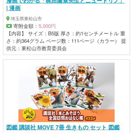
漫画でわかる「梶田隆章先生とニュートリノ」
| 漫画
埼玉県東松山市
寄附金額：
5,000円
【内容】 サイズ：B5版 厚さ：約1センチメートル 重
さ：約364グラム ページ数：111ページ（カラー） 提
供元：東松山市教育委員会
図鑑 講談社 MOVE 7冊 生きもの セット 図鑑