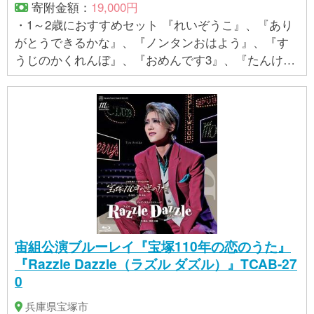
寄附金額：
19,000円
・1～2歳におすすめセット 『れいぞうこ』、『あり
がとうできるかな』、『ノンタンおはよう』、『す
うじのかくれんぼ』、『おめんです3』、『たんけん
ハンドル うちゅうせん』各1冊の計6冊
宙組公演ブルーレイ『宝塚110年の恋のうた』
『Razzle Dazzle（ラズル ダズル）』TCAB-27
0
兵庫県宝塚市