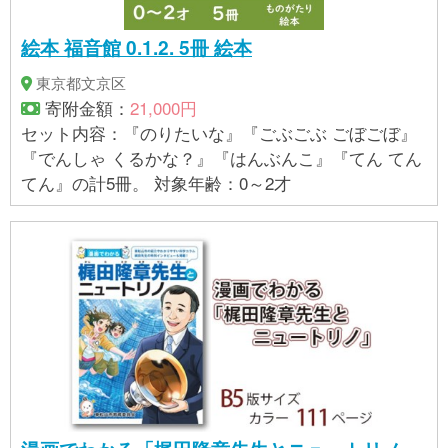
絵本 福音館 0.1.2. 5冊 絵本
東京都文京区
寄附金額：
21,000円
セット内容：『のりたいな』『ごぶごぶ ごぼごぼ』
『でんしゃ くるかな？』『はんぶんこ』『てん てん
てん』の計5冊。 対象年齢：0～2才