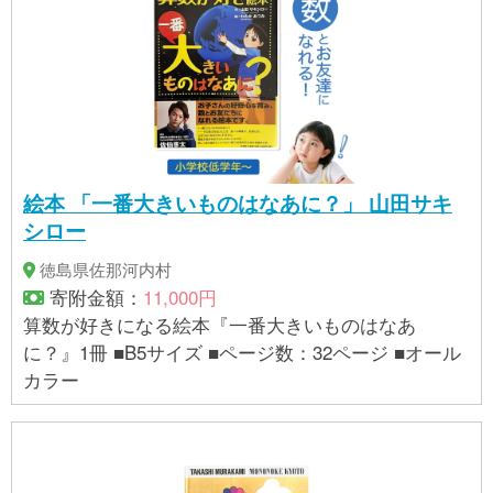
絵本 「一番大きいものはなあに？」 山田サキ
シロー
徳島県佐那河内村
寄附金額：
11,000円
算数が好きになる絵本『一番大きいものはなあ
に？』1冊 ■B5サイズ ■ページ数：32ページ ■オール
カラー