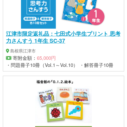
江津市限定返礼品：七田式小学生プリント 思考
力さんすう 1年生 SC-37
島根県江津市
寄附金額：
65,000円
・問題冊子10冊（Vol.1～Vol.10） ・解答冊子10冊