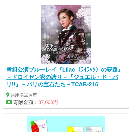
雪組公演ブルーレイ『Lilac（ﾗｲﾗｯｸ）の夢路』
－ドロイゼン家の誇り－『ジュエル・ド・パ
リ!!』－パリの宝石たち－TCAB-216
兵庫県宝塚市
寄附金額：
37,000円