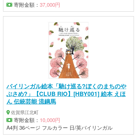
00th Anniversary－ TCAB-232
寄附金額：
37,000円
バイリンガル絵本「馳け巡る?ぼくのまちのや
ぶさめ?」【CLUB RIO】[HBY001] 絵本 えほ
ん 伝統芸能 流鏑馬
佐賀県江北町
寄附金額：
10,000円
A4判 36ページ フルカラー 日/英バイリンガル