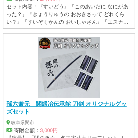
セット内容：『すいどう』『このあいだに なにがあ
った？』『きょうりゅうの おおきさって どれくら
い？』『すいぞくかんの おいしゃさん』『エスカレ
ーターとエレベーター』の計5冊。 対象年齢：5才～
孫六兼元 関鍛冶伝承館 刀剣 オリジナルグッ
ズセット
岐阜県関市
寄附金額：
3,000円
【容量】 「関の孫六」名刀実寸大リーフレット×1