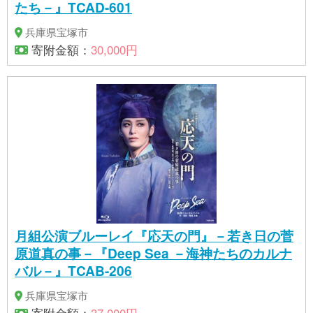
たち－』TCAD-601
兵庫県宝塚市
寄附金額：
30,000円
月組公演ブルーレイ『応天の門』－若き日の菅
原道真の事－『Deep Sea －海神たちのカルナ
バル－』TCAB-206
兵庫県宝塚市
寄附金額：
37,000円