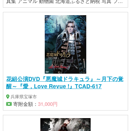
真集 アニマル 動物園 北海道ふるさと納税 写真 フォ
ト 本 ブック お土産 北海道 札幌市
花組公演DVD『悪魔城ドラキュラ』～月下の覚
醒～『愛，Love Revue !』TCAD-617
兵庫県宝塚市
寄附金額：
31,000円