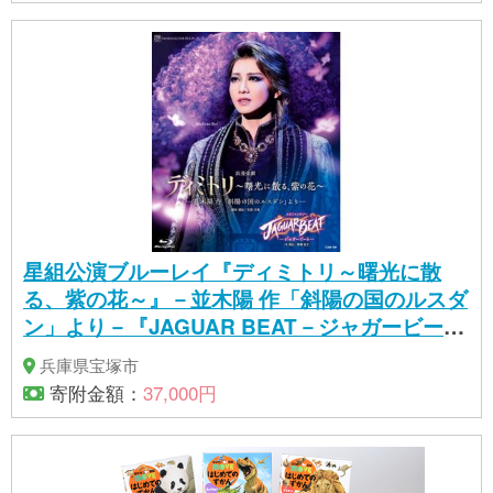
星組公演ブルーレイ『ディミトリ～曙光に散
る、紫の花～』－並木陽 作「斜陽の国のルスダ
ン」より－『JAGUAR BEAT－ジャガービート
－』・TCAB-196
兵庫県宝塚市
寄附金額：
37,000円