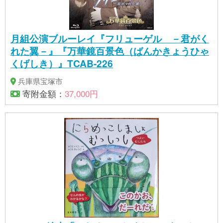
月組公演ブルーレイ『フリューゲル －君がく
れた翼－』『万華鏡百景色（ばんかきょうひゃ
くげしき）』TCAB-226
兵庫県宝塚市
寄附金額：
37,000円