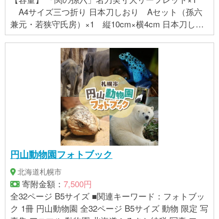
A4サイズ三つ折り 日本刀しおり Aセット（孫六
兼元・若狭守氏房）×1 縦10cm×横4cm 日本刀しお
り Bセット（和泉守兼定・奈良太郎兼永）×1 縦10
cm×横4cm
円山動物園フォトブック
北海道札幌市
寄附金額：
7,500円
全32ページ B5サイズ ■関連キーワード：フォトブッ
ク 1冊 円山動物園 全32ページ B5サイズ 動物 限定 写