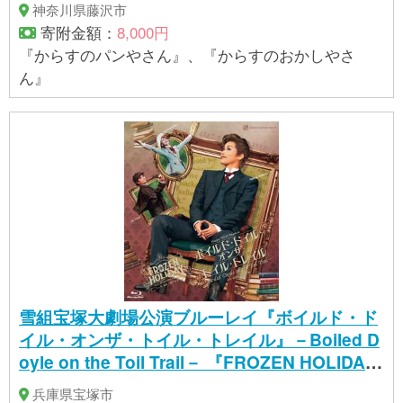
神奈川県藤沢市
寄附金額：
8,000円
『からすのパンやさん』、『からすのおかしやさ
ん』
雪組宝塚大劇場公演ブルーレイ『ボイルド・ド
イル・オンザ・トイル・トレイル』－Boiled D
oyle on the Toil Trail－ 『FROZEN HOLIDAY
（フローズン・ホリデイ）』－Snow Troupe 1
兵庫県宝塚市