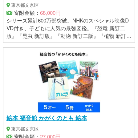
東京都文京区
寄附金額：
68,000円
シリーズ累計600万部突破。NHKのスペシャル映像D
VD付き、子どもに人気の最強図鑑。『恐竜 新訂二
版』『昆虫 新訂版』『動物 新訂二版』『植物 新訂
版』『魚 新訂版』『鳥 新訂版』『は虫類・両生類 新
訂版』の7冊セット。対象年齢：3歳～小学生全般
絵本 福音館 かがくのとも 絵本
東京都文京区
寄附金額：
27,000円