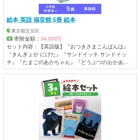
絵本 英語 福音館 5冊 絵本
東京都文京区
寄附金額：
34,000円
セット内容：【英語版】『おつきさまこんばんは』
『きんぎょが にげた』『サンドイッチ サンドイッ
チ』『たまごのあかちゃん』『どうぶつのおかあさ
ん』 堅牢製本仕様。セットケース付き。