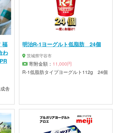
明治R-1ヨーグルト低脂肪 24個
茨城県守谷市
-PR
寄附金額：
11,000円
R-1低脂肪タイプヨーグルト112g 24個
牧成舎