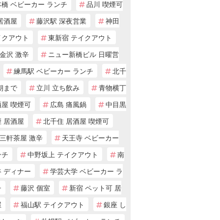
橋 ベビーカー ランチ
品川 喫煙可
居酒屋
藤沢駅 深夜営業
神田
イクアウト
東新宿 テイクアウト
金沢 激辛
ニュー新橋ビル 日曜営
練馬駅 ベビーカー ランチ
北千
朝まで
立川 立ち飲み
青物横丁
酒屋 喫煙可
広島 痛風鍋
中目黒
 居酒屋
北千住 居酒屋 喫煙可
三軒茶屋 激辛
天王寺 ベビーカー
ンチ
中野坂上 テイクアウト
南
谷 ディナー
学芸大学 ベビーカー ラ
チ
藤沢 個室
新宿 ペット可 居
屋
福山駅 テイクアウト
銀座 し