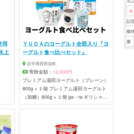
ゃ
記
接
屋
使用
ＹＵＤＡのヨーグルト全部入り『ヨ
 水上
ーグルト食べ比べセット』
岩手県西和賀町
寄附金額：
12,000円
プレミアム湯田ヨーグルト（プレーン）
800g × １個 プレミアム湯田ヨーグルト
（加糖）800g × １個 ga・ra ギリシャヨ
ーグルト 400g × １個 毎日食べたい湯田
ヨーグルト 400g × １個 のむ湯田ヨー
グルト 500ml × ２本 〈原材料・産地〉
岩手県産