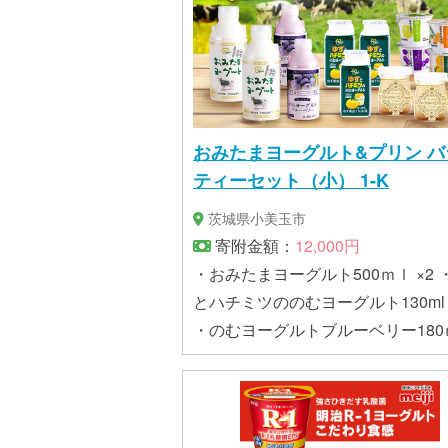
おみたまヨーグルト&プリン バ
ティーセット（小） 1-K
茨城県小美玉市
寄附金額：
12,000円
・おみたまヨーグルト500ｍｌ ×2 
とハチミツののむヨーグルト130ml 
・のむヨーグルトブルーベリー180
×2 ・カップヨーグルト ×4 （ゆず
金柑・ブルーベリー各1個） ・でせ
ふらん（プリン） ×2