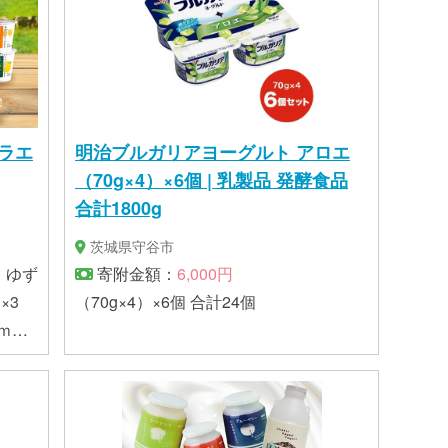
ラエ
明治ブルガリアヨーグルト アロエ
（70g×4）×6個 | 乳製品 発酵食品
合計1800g
茨城県守谷市
・ゆず
寄附金額：
6,000円
×3
（70g×4）×6個 合計24個
ｍｌ
・梅・
～る