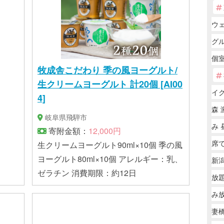
ウ
グ
個室
牧成舎こだわり 季の風ヨーグルト/
生クリームヨーグルト 計20個 [AI00
イ
4]
森 
岐阜県飛騨市
み 
寄附金額：
12,000円
席で
生クリームヨーグルト90ml×10個 季の風
ヨーグルト80ml×10個 アレルギー：乳、
新潟
ゼラチン 消費期限：約12日
放
み
妻橋