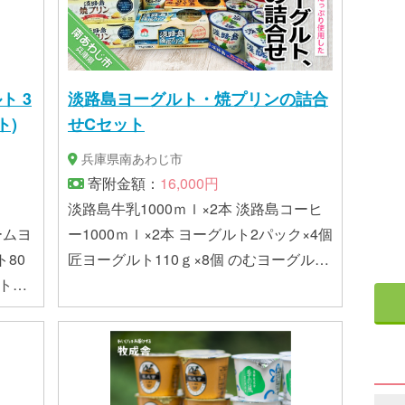
ト 3
淡路島ヨーグルト・焼プリンの詰合
ト)
せCセット
兵庫県南あわじ市
寄附金額：
16,000円
淡路島牛乳1000ｍｌ×2本 淡路島コーヒ
ームヨ
ー1000ｍｌ×2本 ヨーグルト2パック×4個
ト80
匠ヨーグルト110ｇ×8個 のむヨーグルト
160ｇ×6個 焼プリン2パック×2個 コーヒ
ープリン2パック×1個 藻塩プリン2パッ
ク×1個