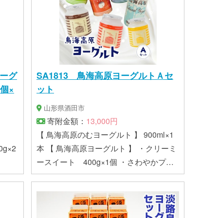
ヨーグ
SA1813 鳥海高原ヨーグルトＡセ
4個×
ット
山形県酒田市
寄附金額：
13,000円
【 鳥海高原のむヨーグルト 】 900ml×1
g×2
本 【 鳥海高原ヨーグルト 】 ・クリーミ
ースイート 400g×1個 ・さわやかプレ
ーン 400g×1個 ・甘さすっきり加
糖 400g×1個 【鳥海高原フルーツヨ
ーグルト 】 ・おとめ心 400g×1個
・ブルーベリー 400g×1個 ・ラ・フラ