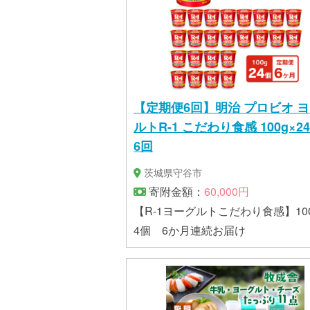
【定期便6回】明治 プロビオ 
ルトR-1 こだわり食感 100g×2
6回
茨城県守谷市
寄附金額：
60,000円
【R-1ヨーグルトこだわり食感】100
4個 6か月連続お届け