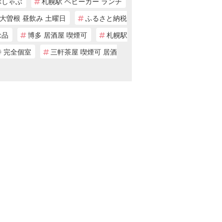
ぶしゃぶ
札幌駅 ベビーカー ランチ
大曽根 昼飲み 土曜日
ふるさと納税
念品
博多 居酒屋 喫煙可
札幌駅
待 完全個室
三軒茶屋 喫煙可 居酒