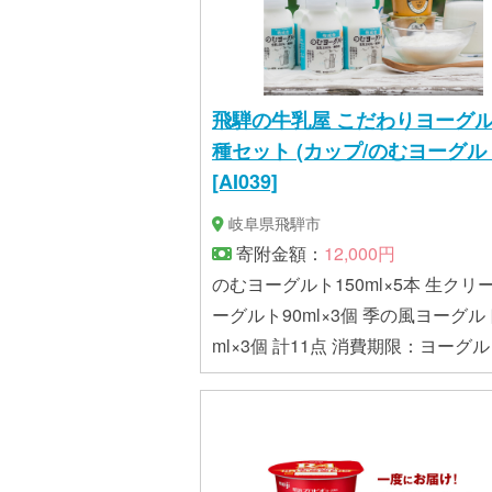
飛騨の牛乳屋 こだわりヨーグル
種セット (カップ/のむヨーグル
[AI039]
岐阜県飛騨市
寄附金額：
12,000円
のむヨーグルト150ml×5本 生クリ
ーグルト90ml×3個 季の風ヨーグル
ml×3個 計11点 消費期限：ヨーグルト9
日以上 アレルギー：乳、ゼラチン