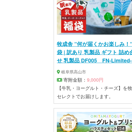
牧成舎 ”何が届くかお楽しみ！” 福
袋 | 訳あり 乳製品 ギフト 詰め合わ
せ 乳製品 DF005 FN-Limited
岐阜県高山市
寄附金額：
9,000円
【牛乳・ヨーグルト・チーズ】を
セレクトでお届けします。