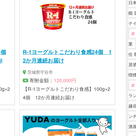
日本
能 
テ
業
4個
R-1ヨーグルトこだわり食感24個 1
住 
i
2か月連続お届け
居
茨城県守谷市
喫煙
寄附金額：
120,000円
g×2
【R-1ヨーグルトこだわり食感】100g×2
ラ
4個 12か月連続お届け
越
ン
酒