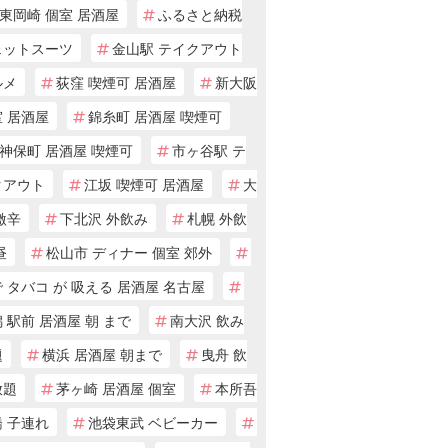
東岡崎 個室 居酒屋
ふるさと納税
ェットスーツ
金山駅 テイクアウト
ルメ
荻窪 喫煙可 居酒屋
新大阪
 居酒屋
錦糸町 居酒屋 喫煙可
神保町 居酒屋 喫煙可
市ヶ谷駅 テ
クアウト
江坂 喫煙可 居酒屋
大
激辛
下北沢 外飲み
札幌 外飲
昼
松山市 ディナー 個室 郊外
 タバコ が 吸える 居酒屋 名古屋
 駅前 居酒屋 朝 まで
南大沢 飲み
題
横浜 居酒屋 朝まで
曳舟 飲
放題
茅ヶ崎 居酒屋 個室
本所吾
 子連れ
池袋東武 ベビーカー