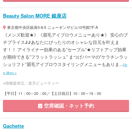
Beauty Salon MORE 銀座店
東京都中央区銀座5-8-5 ニューギンザビル10号館7F-A
《メンズ歓迎★》《眉毛アイブロウメニューあり★》 安心のプ
チプライス♪♪あなたにぴったりのオシャレな目元を叶えま
す！！ アイライナー効果のある”セーブル”★リフトアップ効果
が期待できる”フラットラッシュ” まつげパーマの”ケラチンラッ
シュリフト”眉毛アイブロウスタイリングメニューもありま...
Vie
w More »
※情報提供元：楽天ビューティー
【平日】11：00～20：00／【土日祝日】10：00～19：00
空席確認・ネット予約
Gachette