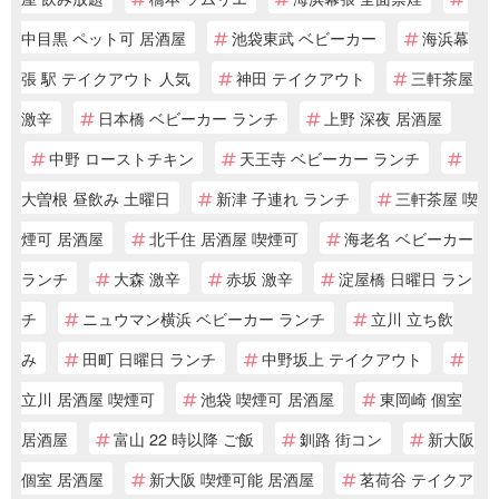
中目黒 ペット可 居酒屋
池袋東武 ベビーカー
海浜幕
張 駅 テイクアウト 人気
神田 テイクアウト
三軒茶屋
激辛
日本橋 ベビーカー ランチ
上野 深夜 居酒屋
中野 ローストチキン
天王寺 ベビーカー ランチ
大曽根 昼飲み 土曜日
新津 子連れ ランチ
三軒茶屋 喫
煙可 居酒屋
北千住 居酒屋 喫煙可
海老名 ベビーカー
ランチ
大森 激辛
赤坂 激辛
淀屋橋 日曜日 ラン
チ
ニュウマン横浜 ベビーカー ランチ
立川 立ち飲
み
田町 日曜日 ランチ
中野坂上 テイクアウト
立川 居酒屋 喫煙可
池袋 喫煙可 居酒屋
東岡崎 個室
居酒屋
富山 22 時以降 ご飯
釧路 街コン
新大阪
個室 居酒屋
新大阪 喫煙可能 居酒屋
茗荷谷 テイクア