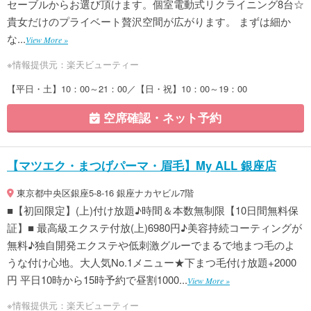
セーブルからお選び頂けます。個室電動式リクライニング8台☆
貴女だけのプライベート贅沢空間が広がります。 まずは細か
な...
View More »
※情報提供元：楽天ビューティー
【平日・土】10：00～21：00／【日・祝】10：00～19：00
空席確認・ネット予約
【マツエク・まつげパーマ・眉毛】My ALL 銀座店
東京都中央区銀座5-8-16 銀座ナカヤビル7階
■【初回限定】(上)付け放題♪時間＆本数無制限【10日間無料保
証】■ 最高級エクステ付放(上)6980円♪美容持続コーティングが
無料♪独自開発エクステや低刺激グルーでまるで地まつ毛のよ
うな付け心地。大人気No.1メニュー★下まつ毛付け放題+2000
円 平日10時から15時予約で昼割1000...
View More »
※情報提供元：楽天ビューティー