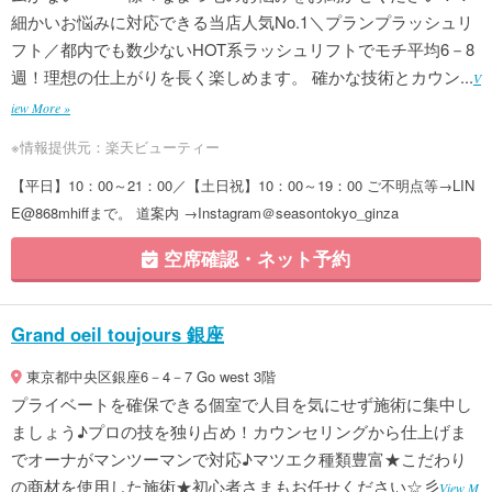
細かいお悩みに対応できる当店人気No.1＼プランプラッシュリ
フト／都内でも数少ないHOT系ラッシュリフトでモチ平均6－8
週！理想の仕上がりを長く楽しめます。 確かな技術とカウン...
V
iew More »
※情報提供元：楽天ビューティー
【平日】10：00～21：00／【土日祝】10：00～19：00 ご不明点等→LIN
E@868mhiffまで。 道案内 →Instagram＠seasontokyo_ginza
空席確認・ネット予約
Grand oeil toujours 銀座
東京都中央区銀座6－4－7 Go west 3階
プライベートを確保できる個室で人目を気にせず施術に集中し
ましょう♪プロの技を独り占め！カウンセリングから仕上げま
でオーナがマンツーマンで対応♪マツエク種類豊富★こだわり
の商材を使用した施術★初心者さまもお任せください☆彡
View M