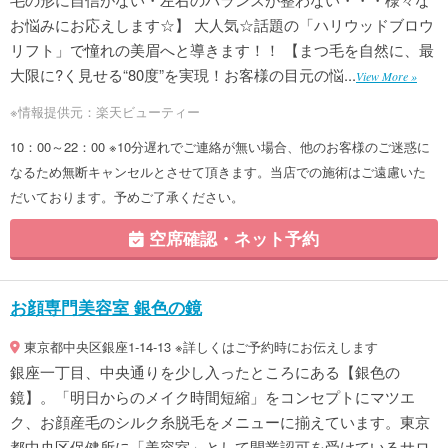
お悩みにお応えします☆】 大人気☆話題の「ハリウッドブロウ
リフト」で憧れの美眉へと導きます！！ 【まつ毛を自然に、最
大限に?く見せる“80度”を実現！お客様の目元の悩...
View More »
※情報提供元：楽天ビューティー
10：00～22：00 ※10分遅れでご連絡が無い場合、他のお客様のご迷惑に
なるため無断キャンセルとさせて頂きます。当店での施術はご遠慮いた
だいております。予めご了承ください。
空席確認・ネット予約
お顔専門美容室 銀色の鏡
東京都中央区銀座1-14-13 ※詳しくはご予約時にお伝えします
銀座一丁目、中央通りを少し入ったところにある【銀色の
鏡】。「明日からのメイク時間短縮」をコンセプトにマツエ
ク、お顔産毛のシルク糸脱毛をメニューに揃えています。東京
都中央区保健所に「美容室」として開業認可を受けているサロ