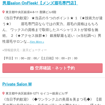
男眉salon OnFleek!【メンズ眉毛専門店】
東京都中央区銀座4-8-11 善隣ビル5階
《当日予約歓迎》 ★当店の５つのポイント★ １《★技術力が違
う★》 眉毛専門店ならではの実力。眉毛の資格はもちろ
ん、 ワックスの資格まで取得したスペシャリストが皆様を施
術。 ２《★アクセス抜群★》 銀座駅最も近い（※当社調べ）男
性眉毛サロンな...
View More »
※情報提供元：楽天ビューティー
【平日】11：00～22：00／【土日祝】10：00～21：00
空席確認・ネット予約
Private Salon M
東京都中央区銀座8-12?1 セイコー銀座ビル7F
《当日予約歓迎》《◆ワンランク上の美眉＆美まつ毛◆》 【眉
毛の形に自信がない・左右のバランスが整わない・・・様々な