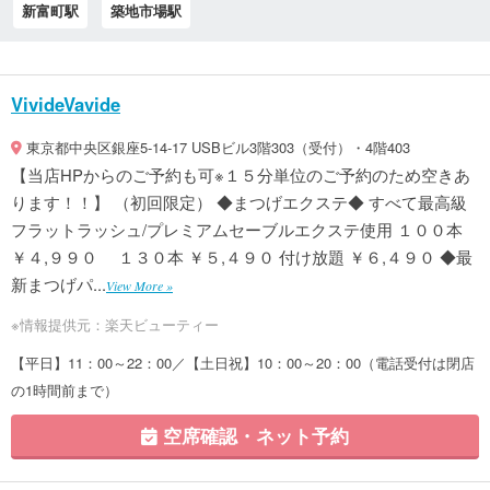
新富町駅
築地市場駅
VivideVavide
東京都中央区銀座5-14-17 USBビル3階303（受付）・4階403
【当店HPからのご予約も可※１５分単位のご予約のため空きあ
ります！！】 （初回限定） ◆まつげエクステ◆ すべて最高級
フラットラッシュ/プレミアムセーブルエクステ使用 １００本
￥４,９９０ １３０本 ￥５,４９０ 付け放題 ￥６,４９０ ◆最
新まつげパ...
View More »
※情報提供元：楽天ビューティー
【平日】11：00～22：00／【土日祝】10：00～20：00（電話受付は閉店
の1時間前まで）
空席確認・ネット予約