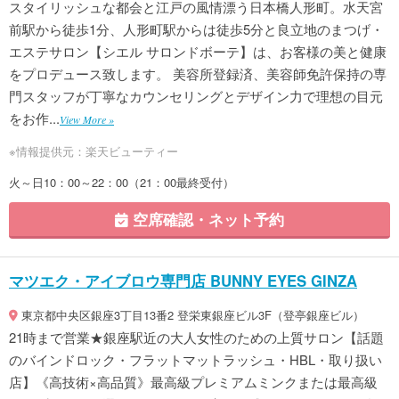
スタイリッシュな都会と江戸の風情漂う日本橋人形町。水天宮
前駅から徒歩1分、人形町駅からは徒歩5分と良立地のまつげ・
エステサロン【シエル サロンドボーテ】は、お客様の美と健康
をプロデュース致します。 美容所登録済、美容師免許保持の専
門スタッフが丁寧なカウンセリングとデザイン力で理想の目元
をお作...
View More »
※情報提供元：楽天ビューティー
火～日10：00～22：00（21：00最終受付）
空席確認・ネット予約
マツエク・アイブロウ専門店 BUNNY EYES GINZA
東京都中央区銀座3丁目13番2 登栄東銀座ビル3F（登亭銀座ビル）
21時まで営業★銀座駅近の大人女性のための上質サロン【話題
のバインドロック・フラットマットラッシュ・HBL・取り扱い
店】《高技術×高品質》最高級プレミアムミンクまたは最高級