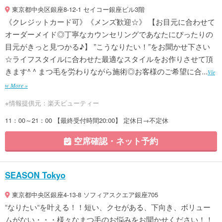
東京都中央区銀座8-12-1 セイコー銀座ビル3階
《クレジットカード可》《メンズ歓迎☆》 【お目元に合わせて
オーダーメイド◎丁寧なカウンセリングであなたにぴったりの
目元がきっと見つかる♪】 ”こうなりたい！”をお聞かせ下さい
☆ライフスタイルに合わせた最適なスタイルをお作りさせて頂
きます^ ^ まつ毛を労わりながら施術◎お客様のご希望に合...
Vie
w More »
※情報提供元：楽天ビューティー
11：00～21：00 【最終受付時間20:00】 定休日→不定休
空席確認・ネット予約
SEASON Tokyo
東京都中央区銀座4-13-8 ソフィアスクエア銀座705
“なりたい“を叶える！！短い、クセがある、下向き、ボリュー
ムがない・・・様々なまつ毛のお悩みをお聞かせください！！