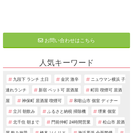
お問い合わせはこちら
人気キーワード
九段下 ランチ 土日
金沢 激辛
ニュウマン横浜 子
連れランチ
新宿 ペット可 居酒屋
町田 喫煙可 居酒
屋
神保町 居酒屋 喫煙可
和歌山市 個室 ディナー
立川 朝飲み
ふるさと納税 掃除機
堺東 個室
北千住 朝まで
門前仲町 24時間営業
松山市 居酒
屋 飲み放題
橋本 ソムリエ
海浜幕張 全面禁煙