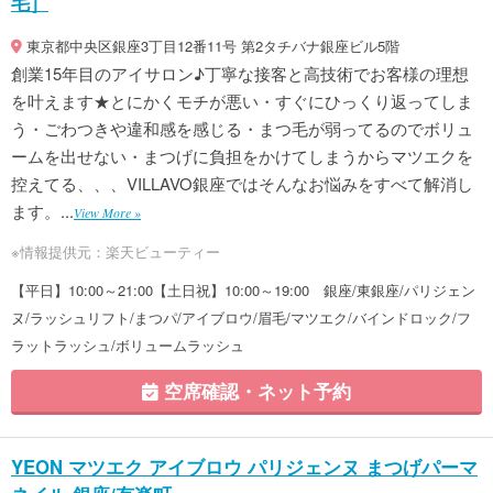
毛］
東京都中央区銀座3丁目12番11号 第2タチバナ銀座ビル5階
創業15年目のアイサロン♪丁寧な接客と高技術でお客様の理想
を叶えます★とにかくモチが悪い・すぐにひっくり返ってしま
う・ごわつきや違和感を感じる・まつ毛が弱ってるのでボリュ
ームを出せない・まつげに負担をかけてしまうからマツエクを
控えてる、、、VILLAVO銀座ではそんなお悩みをすべて解消し
ます。...
View More »
※情報提供元：楽天ビューティー
【平日】10:00～21:00【土日祝】10:00～19:00 銀座/東銀座/パリジェン
ヌ/ラッシュリフト/まつパ/アイブロウ/眉毛/マツエク/バインドロック/フ
ラットラッシュ/ボリュームラッシュ
空席確認・ネット予約
YEON マツエク アイブロウ パリジェンヌ まつげパーマ