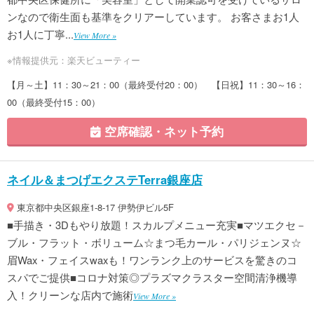
ンなので衛生面も基準をクリアーしています。 お客さまお1人
お1人に丁寧...
View More »
※情報提供元：楽天ビューティー
【月～土】11：30～21：00（最終受付20：00） 【日祝】11：30～16：
00（最終受付15：00）
空席確認・ネット予約
ネイル＆まつげエクステTerra銀座店
東京都中央区銀座1-8-17 伊勢伊ビル5F
■手描き・3Dもやり放題！スカルプメニュー充実■マツエクセ－
ブル・フラット・ボリューム☆まつ毛カール・パリジェンヌ☆
眉Wax・フェイスwaxも！ワンランク上のサービスを驚きのコ
スパでご提供■コロナ対策◎プラズマクラスター空間清浄機導
入！クリーンな店内で施術
View More »