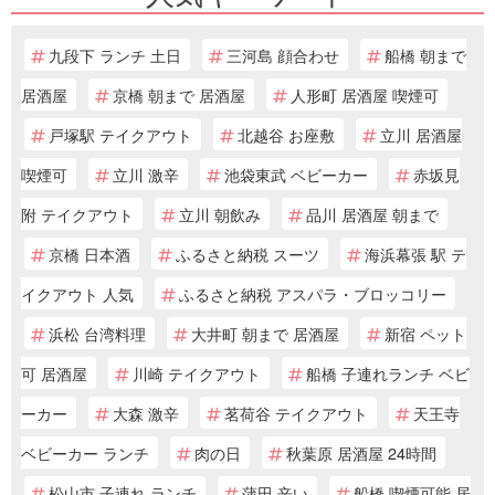
九段下 ランチ 土日
三河島 顔合わせ
船橋 朝まで
居酒屋
京橋 朝まで 居酒屋
人形町 居酒屋 喫煙可
戸塚駅 テイクアウト
北越谷 お座敷
立川 居酒屋
喫煙可
立川 激辛
池袋東武 ベビーカー
赤坂見
附 テイクアウト
立川 朝飲み
品川 居酒屋 朝まで
京橋 日本酒
ふるさと納税 スーツ
海浜幕張 駅 テ
イクアウト 人気
ふるさと納税 アスパラ・ブロッコリー
浜松 台湾料理
大井町 朝まで 居酒屋
新宿 ペット
可 居酒屋
川崎 テイクアウト
船橋 子連れランチ ベビ
ーカー
大森 激辛
茗荷谷 テイクアウト
天王寺
ベビーカー ランチ
肉の日
秋葉原 居酒屋 24時間
松山市 子連れ ランチ
蒲田 辛い
船橋 喫煙可能 居