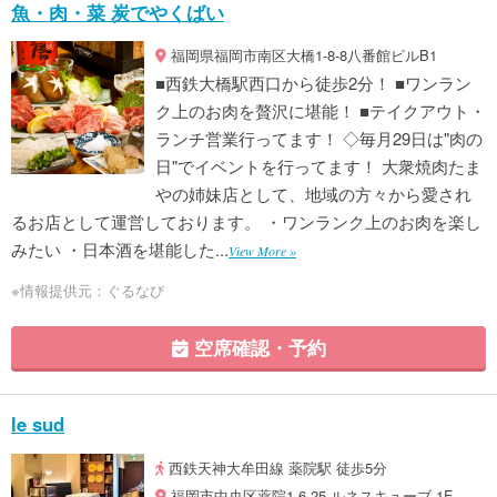
魚・肉・菜 炭でやくばい
福岡県福岡市南区大橋1-8-8八番館ビルB1
■西鉄大橋駅西口から徒歩2分！ ■ワンラン
ク上のお肉を贅沢に堪能！ ■テイクアウト・
ランチ営業行ってます！ ◇毎月29日は"肉の
日"でイベントを行ってます！ 大衆焼肉たま
やの姉妹店として、地域の方々から愛され
るお店として運営しております。 ・ワンランク上のお肉を楽し
みたい ・日本酒を堪能した...
View More »
※情報提供元：ぐるなび
空席確認・予約
le sud
西鉄天神大牟田線 薬院駅 徒歩5分
福岡市中央区薬院1-6-25 ルネスキューブ 1F