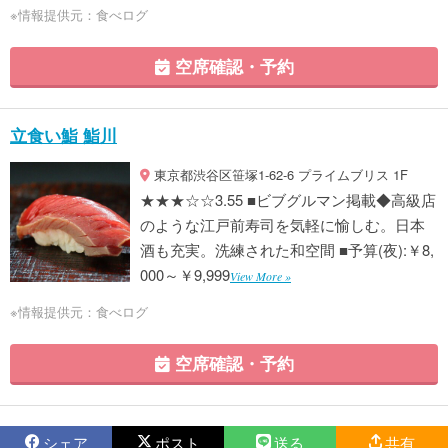
※情報提供元：食べログ
空席確認・予約
立食い鮨 鮨川
東京都渋谷区笹塚1-62-6 プライムブリス 1F
★★★☆☆3.55 ■ビブグルマン掲載◆高級店
のような江戸前寿司を気軽に愉しむ。日本
酒も充実。洗練された和空間 ■予算(夜):￥8,
000～￥9,999
View More »
※情報提供元：食べログ
空席確認・予約
シェア
ポスト
送る
共有