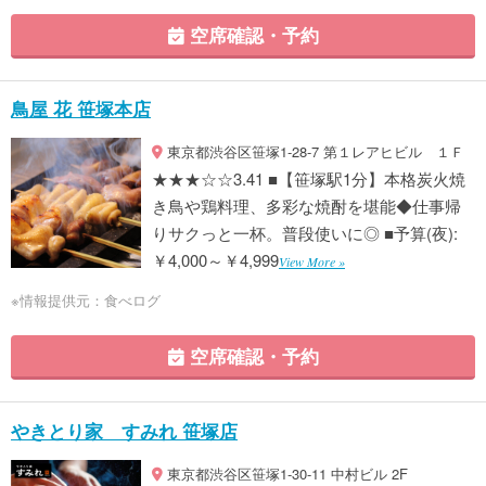
空席確認・予約
鳥屋 花 笹塚本店
東京都渋谷区笹塚1-28-7 第１レアヒビル １Ｆ
★★★☆☆3.41 ■【笹塚駅1分】本格炭火焼
き鳥や鶏料理、多彩な焼酎を堪能◆仕事帰
りサクっと一杯。普段使いに◎ ■予算(夜):
￥4,000～￥4,999
View More »
※情報提供元：食べログ
空席確認・予約
やきとり家 すみれ 笹塚店
東京都渋谷区笹塚1-30-11 中村ビル 2F