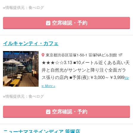
※情報提供元：食べログ
空席確認・予約
イルキャンティ・カフェ
東京都渋谷区笹塚1-50-1 笹塚NAビル別館 1F
★★★☆☆3.13 ■10メートル近くある高い天
井と自然光がサンサンと降り注ぐ全面ガラ
ス張りの店内 ■予算(夜):￥3,000～￥3,999
Vie
w More »
※情報提供元：食べログ
空席確認・予約
ニューナマステインディア 笹塚店