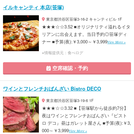
イルキャンティ 本店(笹塚)
東京都渋谷区笹塚3-16-2 キャンティビル 1F
★★★☆☆3.52 ■オリジナリティ溢れるイタ
リアンに出会えます。当日予約◎笹塚ディ
ナー ■予算(夜):￥3,000～￥3,999
View More »
※情報提供元：食べログ
空席確認・予約
ワインとフレンチおばんざい Bistro DECO
東京都渋谷区笹塚3-19-6 1F
★★★☆☆3.32 ■【笹塚駅から徒歩約7分】
夜はワインとフレンチおばんざい『ビスト
ロ デコ』昼はガレット屋さん ■予算(夜):￥3,
000～￥3,999
View More »