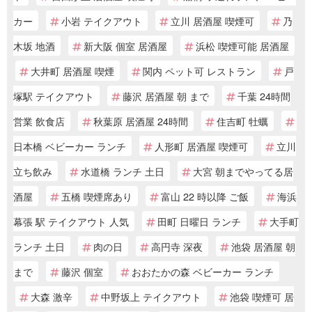
カー
小岩 テイクアウト
立川 居酒屋 喫煙可
乃
木坂 地酒
新大阪 個室 居酒屋
浜松 喫煙可能 居酒屋
大井町 居酒屋 喫煙
関内 ペット可 レストラン
戸
塚駅 テイクアウト
藤沢 居酒屋 朝 まで
千葉 24時間
営業 飲食店
秋葉原 居酒屋 24時間
住吉町 牡蠣
日本橋 ベビーカー ランチ
人形町 居酒屋 喫煙可
立川
立ち飲み
水道橋 ランチ 土日
大宮 朝までやってる居
酒屋
五橋 喫煙席あり
富山 22 時以降 ご飯
海浜
幕張 駅 テイクアウト 人気
田町 日曜日 ランチ
大手町
ランチ 土日
肉の日
高円寺 深夜
池袋 居酒屋 朝
まで
藤沢 個室
おおたかの森 ベビーカー ランチ
大森 激辛
中野坂上 テイクアウト
池袋 喫煙可 居