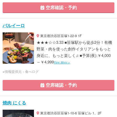
空席確認・予約
バルイーロ
東京都渋谷区笹塚1-22-9 1F
★★★☆☆3.33 ■笹塚駅から徒歩2分！有機
野菜・肉を使った創作イタリアンをもっと
身近に、もっと楽しく♫ ■予算(夜):￥4,000
～￥4,999
View More »
※情報提供元：食べログ
空席確認・予約
焼肉 にくる
東京都渋谷区笹塚1-10-6 笹塚ビル 1、2F