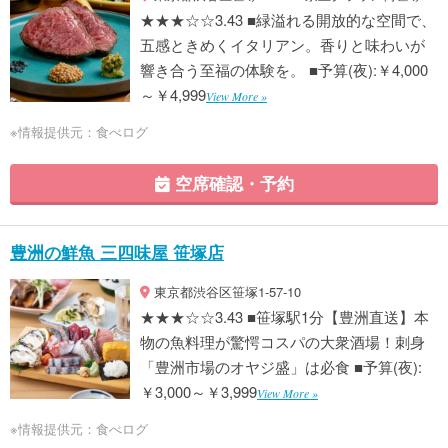
★★★☆☆3.43 ■緑溢れる開放的な空間で、
五感ときめくイタリアン。香りと味わいが
響き合う至福の体験を。 ■予算(夜):￥4,000
～￥4,999
View More »
※情報提供元：食べログ
空席確認・予約
豊洲の鮮魚 三四味屋 笹塚店
東京都渋谷区笹塚1-57-10
★★★☆☆3.43 ■笹塚駅1分【豊洲直送】本
物の魚料理が驚愕コスパの大衆酒場！刺身
「豊洲市場のオヤジ盛」は必食 ■予算(夜):
￥3,000～￥3,999
View More »
※情報提供元：食べログ