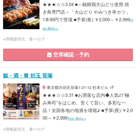
★★★☆☆3.04 ■～銘柄鶏大山どり使用 焼
き鳥専門店～「大山どり やみつき串カツ」
1本99円で登場 ■予算(夜):￥2,000～￥2,999
Vi
ew More »
※情報提供元：食べログ
空席確認・予約
鮨・酒・肴 杉玉 笹塚
東京都渋谷区笹塚1-21-12 杉本ビル 1F
★★★☆☆3.31 ■お洒落な店内◆人気の”極
み寿司”をはじめ、安くて旨い、多彩な一
品！全国各地の地酒を堪能♪ ■予算(夜):￥2,0
00～￥2,999
View More »
※情報提供元：食べログ