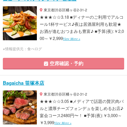
東京都渋谷区幡ヶ谷2-31-2
★★★☆☆3.18 ■ディナーのご利用でアルコ
ール1杯サービス♪夜は居酒屋利用も歓迎★
お酒が進むおつまみも豊富♪ ■予算(夜):￥2,0
00～￥2,999
View More »
※情報提供元：食べログ
空席確認・予約
Bagaicha 笹塚本店
東京都渋谷区幡ヶ谷2-31-2
★★★☆☆3.05 ■メディアで話題の贅沢肉バ
ルと濃厚チーズフォンデュを楽しめるお店♪
宴会コース2480円〜！ ■予算(夜):￥3,000～
￥3,999
View More »