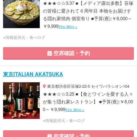
★★★☆☆3.37 ■【メディア露出多数】笹塚
の皆様に愛されて６周年目 本物をお届けす
る隠れ家焼肉 個室有り ■予算(夜):￥8,000～
￥9,999
View More »
※情報提供元：食べログ
空席確認・予約
東京ITALIAN AKATSUKA
東京都渋谷区笹塚2-22-5 セイワパラシオン104
★★★☆☆3.25 ■【食とワインを愛する人々
が集う隠れ家レストラン】 ■予算(夜):￥8,00
0～￥9,999
View More »
※情報提供元：食べログ
空席確認・予約