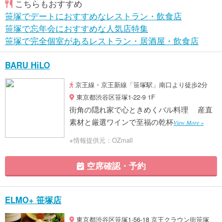
こちらもおすすめ
笹塚でデートにおすすめなレストラン・飲食店
笹塚で忘年会におすすめな人気店特集
笹塚で完全個室があるレストラン・居酒屋・飲食店
BARU HiLO
京王線・京王新線「笹塚駅」南口より徒歩2分
東京都渋谷区笹塚1-22-9 1F
街角の隠れ家で心ときめくバル料理 産直
素材と厳選ワインで至福の乾杯
View More »
※情報提供元：OZmall
空席確認・予約
ELMO+ 笹塚店
東京都渋谷区笹塚1-56-18 京王クラウン街笹塚