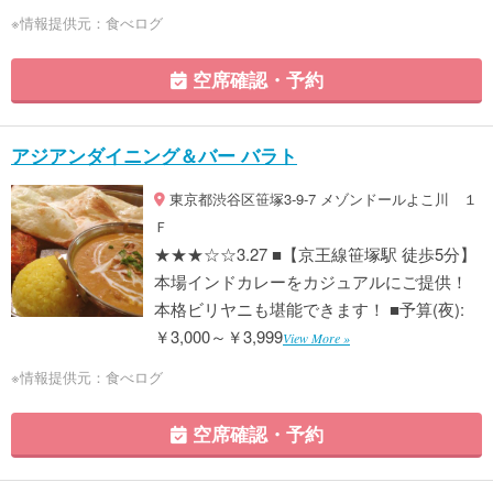
※情報提供元：食べログ
空席確認・予約
アジアンダイニング＆バー バラト
東京都渋谷区笹塚3-9-7 メゾンドールよこ川 １
Ｆ
★★★☆☆3.27 ■【京王線笹塚駅 徒歩5分】
本場インドカレーをカジュアルにご提供！
本格ビリヤニも堪能できます！ ■予算(夜):
￥3,000～￥3,999
View More »
※情報提供元：食べログ
空席確認・予約