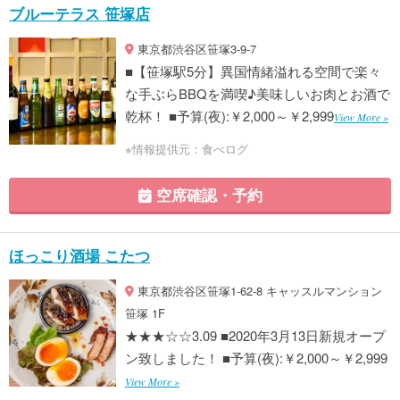
ブルーテラス 笹塚店
東京都渋谷区笹塚3-9-7
■【笹塚駅5分】異国情緒溢れる空間で楽々
な手ぶらBBQを満喫♪美味しいお肉とお酒で
乾杯！ ■予算(夜):￥2,000～￥2,999
View More »
※情報提供元：食べログ
空席確認・予約
ほっこり酒場 こたつ
東京都渋谷区笹塚1-62-8 キャッスルマンション
笹塚 1F
★★★☆☆3.09 ■2020年3月13日新規オープ
ン致しました！ ■予算(夜):￥2,000～￥2,999
View More »