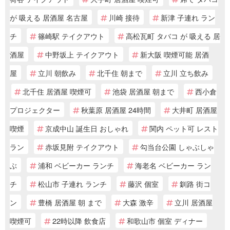
が 吸える 居酒屋 名古屋
川崎 接待
新津 子連れ ラン
チ
篠崎駅 テイクアウト
高松瓦町 タバコ が 吸える 居
酒屋
中野坂上 テイクアウト
新大阪 喫煙可能 居酒
屋
立川 朝飲み
北千住 朝まで
立川 立ち飲み
北千住 居酒屋 喫煙可
池袋 居酒屋 朝まで
西小倉
プロジェクター
秋葉原 居酒屋 24時間
大井町 居酒屋
喫煙
京成中山 誕生日 おしゃれ
関内 ペット可 レスト
ラン
赤坂見附 テイクアウト
勾当台公園 しゃぶしゃ
ぶ
浦和 ベビーカー ランチ
海老名 ベビーカー ラン
チ
松山市 子連れ ランチ
藤沢 個室
釧路 街コ
ン
豊橋 居酒屋 朝 まで
大森 激辛
立川 居酒屋
喫煙可
22時以降 飲食店
和歌山市 個室 ディナー