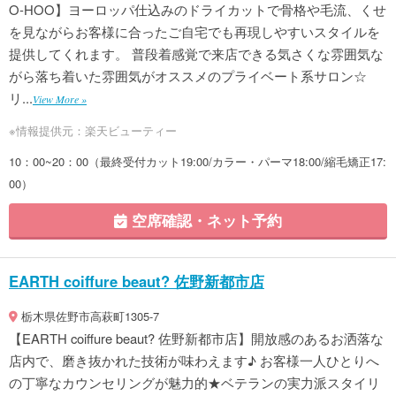
O-HOO】ヨーロッパ仕込みのドライカットで骨格や毛流、くせ
を見ながらお客様に合ったご自宅でも再現しやすいスタイルを
提供してくれます。 普段着感覚で来店できる気さくな雰囲気な
がら落ち着いた雰囲気がオススメのプライベート系サロン☆
リ...
View More »
※情報提供元：楽天ビューティー
10：00~20：00（最終受付カット19:00/カラー・パーマ18:00/縮毛矯正17:
00）
空席確認・ネット予約
EARTH coiffure beaut? 佐野新都市店
栃木県佐野市高萩町1305-7
【EARTH coiffure beaut? 佐野新都市店】開放感のあるお洒落な
店内で、磨き抜かれた技術が味わえます♪ お客様一人ひとりへ
の丁寧なカウンセリングが魅力的★ベテランの実力派スタイリ