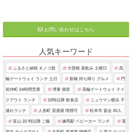
お問い合わせはこちら
人気キーワード
ふるさと納税 キノコ類
大曽根 昼飲み 土曜日
高
輪ゲートウェイ ランチ 土日
新橋 持ち帰り グルメ
門
前仲町 24時間営業
堺東 個室
高輪ゲートウェイ テイ
クアウト ランチ
22時以降 飲食店
ニュウマン横浜 子
連れランチ
人形町 居酒屋 喫煙可
松本市 宴会 30人
富山 22 時以降 ご飯
練馬駅 ベビーカー ランチ
茗
荷谷 テイクアウト
大手町 居酒屋 喫煙可
席で タバコ