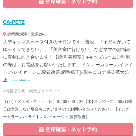
空席確認・ネット予約
CA-PETZ
静岡県焼津市道原29-5
大型キッズスペース付きのサロンです。普段、「子どもがいて
ゆっくりできない」、「美容室に行けない」などママのお悩み
に真剣に向き合います！【焼津 美容室】※キッズルームご利用
の際は、お電話をお願いいたします。[インナーカラー,ハイライ
ト,バレイヤージュ,髪質改善,縮毛矯正]※現在コロナ感染拡大防
止...
View More »
※情報提供元：楽天ビューティー
【(月)・火・水・金・土・日】9：00～18：30【木】9：00～21：00※月曜
日は営業しない場合もございますのでお問い合わせください。【インナ
ーカラー,ハイライト,バレイヤージュ,髪質改善】
空席確認・ネット予約