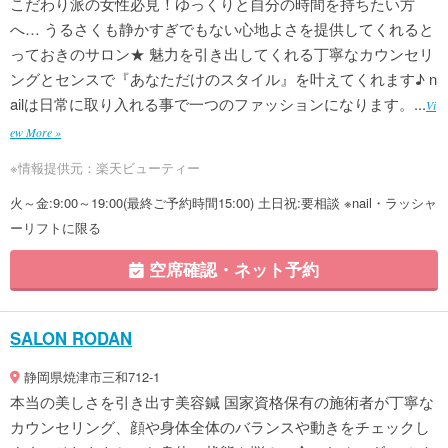
こだわり派の女性必見！ゆっくりと自分の時間を持ちたい方
へ… うるさくも静かすぎでもない心地よさを提供してくれると
っておきのサロン★ 魅力を引き出してくれる丁寧なカウンセリ
ングとセンスで『あなただけのスタイル』を叶えてくれます♪ n
ailは日常に取り入れる事で一つのファッションになります。...
Vi
ew More »
※情報提供元：楽天ビューティー
火～金:9:00～19:00(最終ご予約時間15:00) 土日祝:要相談 ※nail・ラッシャ
ーリフトに限る
空席確認・ネット予約
SALON RODAN
静岡県焼津市三和712-1
本当の美しさを引き出す美容鍼 国家資格保有の施術者が丁寧な
カウンセリング、顔や身体全体のバランスや動きをチェックし