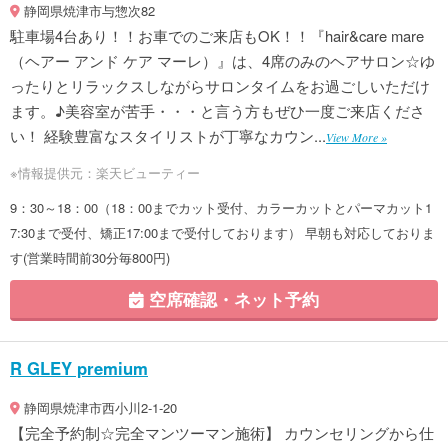
静岡県焼津市与惣次82
駐車場4台あり！！お車でのご来店もOK！！『hair&care mare
（ヘアー アンド ケア マーレ）』は、4席のみのヘアサロン☆ゆ
ったりとリラックスしながらサロンタイムをお過ごしいただけ
ます。♪美容室が苦手・・・と言う方もぜひ一度ご来店くださ
い！ 経験豊富なスタイリストが丁寧なカウン...
View More »
※情報提供元：楽天ビューティー
9：30～18：00（18：00までカット受付、カラーカットとパーマカット1
7:30まで受付、矯正17:00まで受付しております） 早朝も対応しておりま
す(営業時間前30分毎800円)
空席確認・ネット予約
R GLEY premium
静岡県焼津市西小川2-1-20
【完全予約制☆完全マンツーマン施術】 カウンセリングから仕