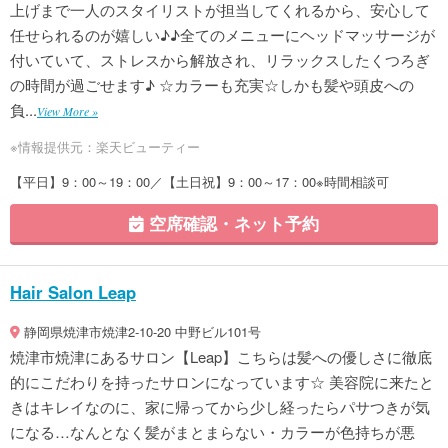
上げまで一人のスタイリストが担当してくれるから、安心して
任せられるのが嬉しい♪♪全てのメニューにヘッドマッサージが
付いていて、ストレスから解放され、リラックスしたくつろぎ
の時間が過ごせます♪ ☆カラーも充実☆しかも髪や頭皮への
負...
View More »
※情報提供元：楽天ビューティー
【平日】9：00～19：00／【土日祝】9：00～17：00※時間相談可
空席確認・ネット予約
Hair Salon Leap
静岡県焼津市焼津2-10-20 中野ビル101号
焼津市焼津にあるサロン【Leap】こちらは髪への優しさに徹底
的にこだわりを持ったサロンになっています☆ 美容院に来たと
きはキレイなのに、家に帰ってから少し経ったらパサつきが気
になる…なんとなく髪がまとまらない・カラーが色持ちが悪