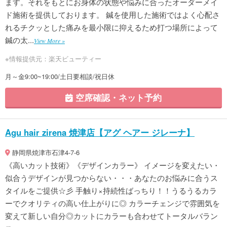
ます。それをもとにお身体の状態や悩みに合ったオーダーメイ
ド施術を提供しております。 鍼を使用した施術ではよく心配さ
れるチクッとした痛みを最小限に抑えるため打つ場所によって
鍼の太...
View More »
※情報提供元：楽天ビューティー
月～金9:00~19:00/土日要相談/祝日休
空席確認・ネット予約
Agu hair zirena 焼津店【アグ ヘアー ジレーナ】
静岡県焼津市石津4-7-6
《高いカット技術》《デザインカラー》 イメージを変えたい・
似合うデザインが見つからない・・・あなたのお悩みに合うス
タイルをご提供☆彡 手触り×持続性ばっちり！！うるうるカラ
ーでクオリティの高い仕上がりに◎ カラーチェンジで雰囲気を
変えて新しい自分◎カットにカラーも合わせてトータルバラン