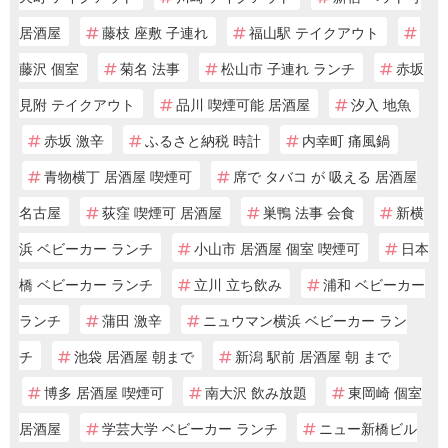
居酒屋
藤枝 座敷 子連れ
福山駅 テイクアウト
藤沢 個室
菊名 法事
松山市 子連れ ランチ
赤坂
見附 テイクアウト
品川 喫煙可能 居酒屋
汐入 地魚
赤坂 激辛
ふるさと納税 時計
内幸町 痛風鍋
青物横丁 居酒屋 喫煙可
席で タバコ が 吸える 居酒屋
名古屋
荻窪 喫煙可 居酒屋
巣鴨 法事 会食
新横
浜 ベビーカー ランチ
小山市 居酒屋 個室 喫煙可
日本
橋 ベビーカー ランチ
立川 立ち飲み
浦和 ベビーカー
ランチ
蒲田 激辛
ニュウマン横浜 ベビーカー ラン
チ
池袋 居酒屋 朝まで
新潟 駅前 居酒屋 朝 まで
博多 居酒屋 喫煙可
南大沢 飲み放題
東岡崎 個室
居酒屋
学芸大学 ベビーカー ランチ
ニュー新橋ビル