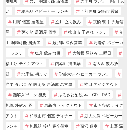
喫煙可
品川 喫煙可能 居酒屋
大手町 ランチ 日曜日 安
い
練馬駅 ベビーカー ランチ
門前仲町 24時間営業
用賀 個室 居酒屋
立川 立ち飲み
京橋 朝まで 居酒
屋
茅ヶ崎 居酒屋 個室
松山市 子連れ ランチ
金
山 喫煙可能 居酒屋
藤沢駅 深夜営業
海老名 ベビーカ
ー ランチ
曳舟 飲み放題
大曽根 昼飲み 土曜日
福山駅 テイクアウト
内幸町 痛風鍋
南大沢 飲み放
題
北千住 朝まで
学芸大学 ベビーカー ランチ
席で タバコ が 吸える 居酒屋 名古屋
神田 テイクアウト
謎解き街コン 感想
ふるさと納税 本・CD・DVD
札幌 外飲み 昼
東新宿 テイクアウト
市ヶ谷駅 テイク
アウト
和歌山市 個室 ディナー
新大久保 ベビーカー
ランチ
札幌駅 接待 完全個室
藤沢 個室
上野 深