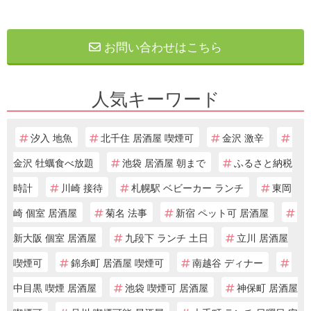
お問い合わせはこちら
人気キーワード
汐入 地魚
北千住 居酒屋 喫煙可
金沢 激辛
金沢 牡蠣食べ放題
池袋 居酒屋 朝まで
ふるさと納税
時計
川崎 接待
札幌駅 ベビーカー ランチ
東岡
崎 個室 居酒屋
菊名 法事
新宿 ペット可 居酒屋
新大阪 個室 居酒屋
九段下 ランチ 土日
立川 居酒屋
喫煙可
錦糸町 居酒屋 喫煙可
南越谷 ディナー
中目黒 喫煙 居酒屋
池袋 喫煙可 居酒屋
神保町 居酒屋