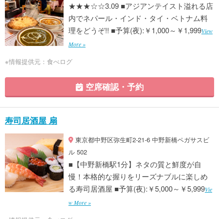
★★★☆☆3.09 ■アジアンテイスト溢れる店
内でネパール・インド・タイ・ベトナム料
理をどうぞ!! ■予算(夜):￥1,000～￥1,999
View
More »
※情報提供元：食べログ
空席確認・予約
寿司居酒屋 扇
東京都中野区弥生町2-21-6 中野新橋ペガサスビ
ル 502
■【中野新橋駅1分】ネタの質と鮮度が自
慢！本格的な握りをリーズナブルに楽しめ
る寿司居酒屋 ■予算(夜):￥5,000～￥5,999
Vie
w More »