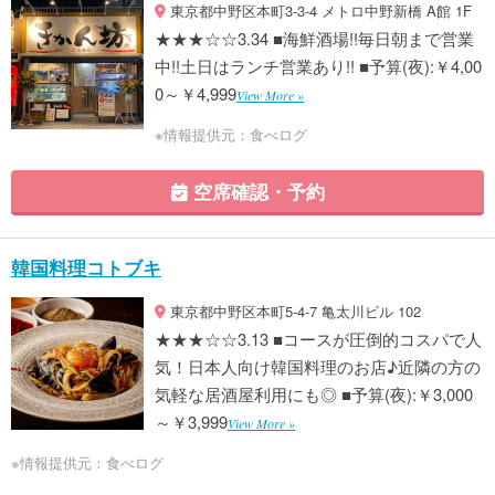
東京都中野区本町3-3-4 メトロ中野新橋 A館 1F
★★★☆☆3.34 ■海鮮酒場!!毎日朝まで営業
中!!土日はランチ営業あり!! ■予算(夜):￥4,00
0～￥4,999
View More »
※情報提供元：食べログ
空席確認・予約
韓国料理コトブキ
東京都中野区本町5-4-7 亀太川ビル 102
★★★☆☆3.13 ■コースが圧倒的コスパで人
気！日本人向け韓国料理のお店♪近隣の方の
気軽な居酒屋利用にも◎ ■予算(夜):￥3,000
～￥3,999
View More »
※情報提供元：食べログ