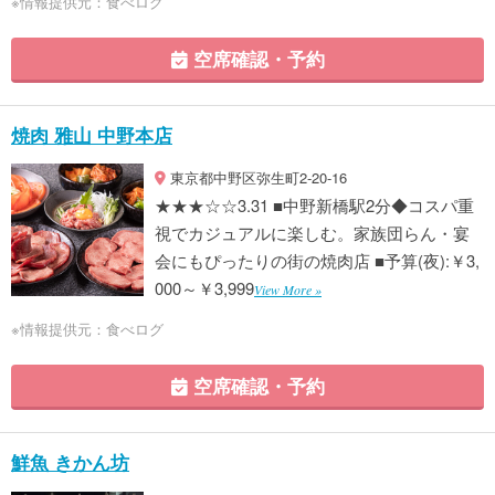
※情報提供元：食べログ
空席確認・予約
焼肉 雅山 中野本店
東京都中野区弥生町2-20-16
★★★☆☆3.31 ■中野新橋駅2分◆コスパ重
視でカジュアルに楽しむ。家族団らん・宴
会にもぴったりの街の焼肉店 ■予算(夜):￥3,
000～￥3,999
View More »
※情報提供元：食べログ
空席確認・予約
鮮魚 きかん坊