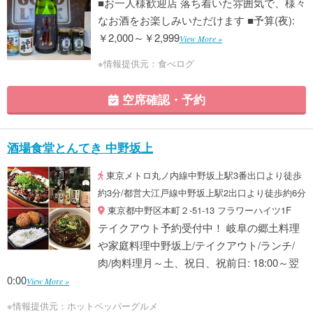
■お一人様歓迎店 落ち着いた雰囲気で、様々
なお酒をお楽しみいただけます ■予算(夜):
￥2,000～￥2,999
View More »
※情報提供元：食べログ
空席確認・予約
酒場食堂とんてき 中野坂上
東京メトロ丸ノ内線中野坂上駅3番出口より徒歩
約3分/都営大江戸線中野坂上駅2出口より徒歩約6分
東京都中野区本町２-51-13 フラワーハイツ1F
テイクアウト予約受付中！ 岐阜の郷土料理
や家庭料理中野坂上/テイクアウト/ランチ/
肉/肉料理月～土、祝日、祝前日: 18:00～翌
0:00
View More »
※情報提供元：ホットペッパーグルメ