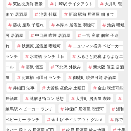
東区役所前 夜景
川崎駅 テイクアウト
大井町 朝
まで 居酒屋
池袋 牡蠣
新潟 駅前 居酒屋 朝 まで
藤枝 座敷 子連れ
本厚木 居酒屋 喫煙可
池袋 喫煙
可 居酒屋
中目黒 喫煙 居酒屋
一宮 座敷 個室 子連
れ
秋葉原 居酒屋 喫煙可
ニュウマン横浜 ベビーカー
ランチ
水道橋 ランチ 土日
ふるさと納税 よなよなエ
ール
藤沢 個室
下北沢 外飲み
新大阪 個室 居酒
屋
淀屋橋 日曜日 ランチ
御徒町 喫煙可能 居酒屋
井細田 法事
大曽根 昼飲み 土曜日
金山 喫煙可能
居酒屋
謎解き街コン 感想
大井町 居酒屋 喫煙
練馬駅 ベビーカー ランチ
神保町 居酒屋 喫煙可
浦和
ベビーカー ランチ
金山駅 テイクアウト グルメ
席で
タバコ 吸える 居酒屋 町田
松戸 居酒屋 飲み放題
大手