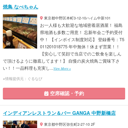
焼鳥 なべちゃん
東京都中野区本町3-12-10ハイム中新101
お一人様も大歓迎な地域密着居酒屋！ 福島
県地酒も多数ご用意！ 忘新年会ご予約受付
中！ 【インボイス制度対応】 登録番号：T5
011201018775 年中無休！休まず営業！！
【安心して笑顔で当店でのご飲食を楽しん
で頂けるように徹底してます！】 自慢の炭火焼鳥ご賞味下さ
い！！一品料理も充実し...
View More »
※情報提供元：ぐるなび
空席確認・予約
インディアンレストラン＆バー GANGA 中野新橋店
東京都中野区弥生町2-27-10 2F