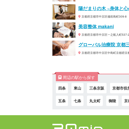
陽だまりの木 ~身体と心
京都府京都市中京区備前島町309-8
美容整体 makani
京都府京都市中京区一之船入町537-2
グローバル治療院 京都
京都府京都市中京区中島町京都府京都
周辺の駅から探す
四条
東山
三条京阪
京都市役
五条
七条
丸太町
御陵
京