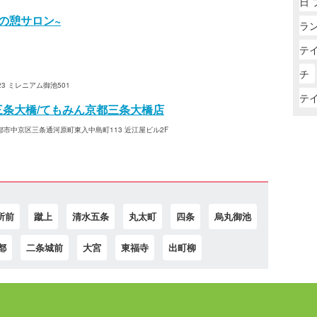
日
の憩サロン~
ラン
テ
チ
3 ミレニアム御池501
テ
三条大橋/てもみん京都三条大橋店
市中京区三条通河原町東入中島町113 近江屋ビル2F
所前
蹴上
清水五条
丸太町
四条
烏丸御池
都
二条城前
大宮
東福寺
出町柳