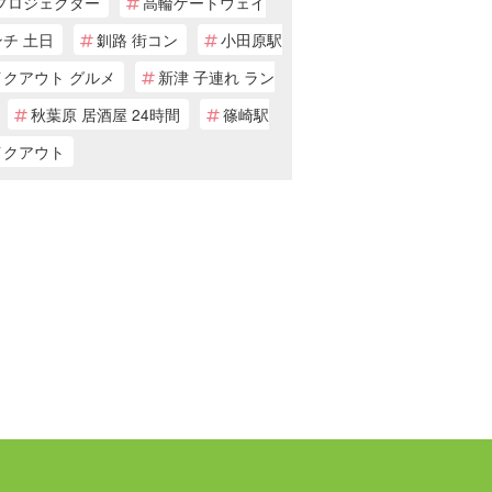
 プロジェクター
高輪ゲートウェイ
チ 土日
釧路 街コン
小田原駅
イクアウト グルメ
新津 子連れ ラン
秋葉原 居酒屋 24時間
篠崎駅
イクアウト