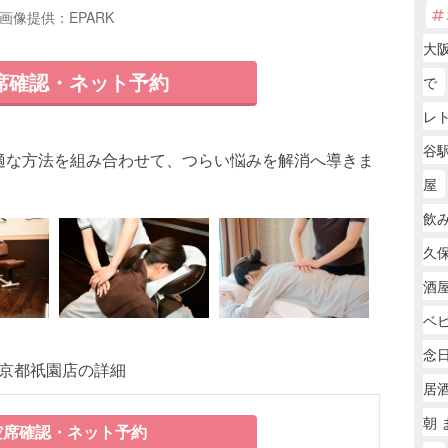
画像提供：EPARK
大阪
席確認・ネット予約
で
レ
谷
適な方法を組み合わせて、つらい悩みを解消へ導きま
屋
飲
久保
酒
ベ
念
ん京都祇園店の詳細
居
朝 
席確認・ネット予約