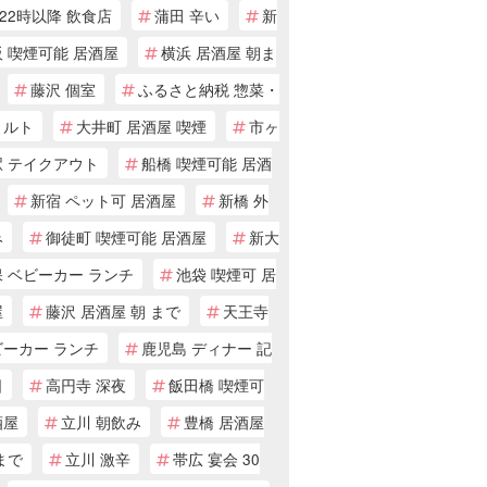
22時以降 飲食店
蒲田 辛い
新
 喫煙可能 居酒屋
横浜 居酒屋 朝ま
藤沢 個室
ふるさと納税 惣菜・
トルト
大井町 居酒屋 喫煙
市ヶ
駅 テイクアウト
船橋 喫煙可能 居酒
新宿 ペット可 居酒屋
新橋 外
み
御徒町 喫煙可能 居酒屋
新大
 ベビーカー ランチ
池袋 喫煙可 居
屋
藤沢 居酒屋 朝 まで
天王寺
ビーカー ランチ
鹿児島 ディナー 記
日
高円寺 深夜
飯田橋 喫煙可
酒屋
立川 朝飲み
豊橋 居酒屋
まで
立川 激辛
帯広 宴会 30