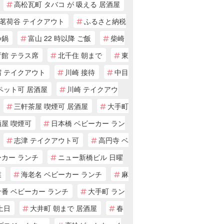
高松瓦町 タバコ が 吸える 居酒屋
茗荷谷 テイクアウト
ふるさと納税
つ鍋
富山 22 時以降 ご飯
柴崎
育館 テラス席
北千住 朝まで
東
宿 テイクアウト
川崎 接待
中目
ペット可 居酒屋
川崎 テイクアウ
三軒茶屋 喫煙可 居酒屋
大手町
酒屋 喫煙可
日本橋 ベビーカー ラン
志津 テイクアウト可
高円寺 ベ
ーカー ランチ
ニュー新橋ビル 日曜
業
海老名 ベビーカー ランチ
麻
番 ベビーカー ランチ
大手町 ラン
土日
大井町 朝まで 居酒屋
春