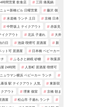
24時間営業 飲食店
三田 痛風鍋
ニュー新橋ビル 日曜営業
藤沢 個
水道橋 ランチ 土日
京橋 日本
中野坂上 テイクアウト
赤坂見
 テイクアウト
北浜 子連れ
大井
肉の日
池袋 喫煙可 居酒屋
新
ペット可 居酒屋
日本橋 ベビーカー
ンチ
ふるさと納税 砂糖
秋葉原
屋 24時間
人形町 居酒屋 喫煙可
ニュウマン横浜 ベビーカー ランチ
幕張 駅 テイクアウト 人気
東新宿
イクアウト
堺東 個室
京橋 朝ま
居酒屋
松山市 子連れ ランチ