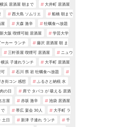
横浜 居酒屋 朝まで
大井町 居酒屋
煙
西大島 ソムリエ
船橋 朝まで
酒屋
大森 激辛
牡蠣食べ放題
新大阪 喫煙可能 居酒屋
学芸大学
ビーカー ランチ
藤沢 居酒屋 朝 ま
三軒茶屋 喫煙可 居酒屋
ニュウ
ン横浜 子連れランチ
大手町 居酒屋
煙可
石川 県 岩 牡蠣食べ放題
解き街コン 感想
ふるさと納税 水
肉の日
席で タバコ が 吸える 居酒
名古屋
赤坂 激辛
池袋 居酒屋
まで
帯広 宴会 30人
大手町 ラ
 土日
新津 子連れ ランチ
千