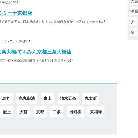
大
ルビル1002
酒屋
ズ ミーナ京都店
チ
町通三条下る、西木屋町通六角上る）京都府京都市中京区58 ミーナ京都7F
辛
3 ミレニアム御池501
三条大橋/てもみん京都三条大橋店
市中京区三条通河原町東入中島町113 近江屋ビル2F
烏丸
烏丸御池
東山
清水五条
丸太町
蹴上
大宮
京都
二条
出町柳
東福寺