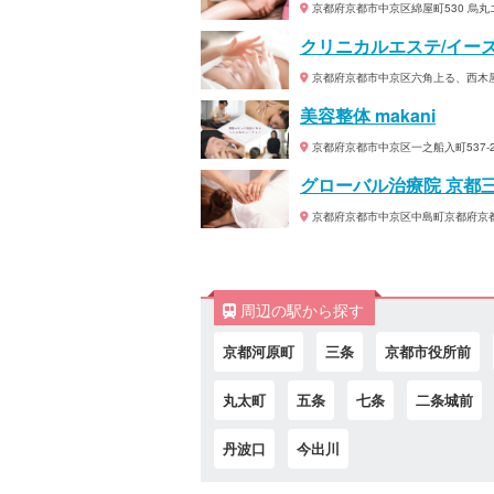
京都府京都市中京区綿屋町530 烏丸エ
クリニカルエステ/イー
京都府京都市中京区六角上る、西木屋
美容整体 makani
京都府京都市中京区一之船入町537-2
グローバル治療院 京都
京都府京都市中京区中島町京都府京都
周辺の駅から探す
京都河原町
三条
京都市役所前
丸太町
五条
七条
二条城前
丹波口
今出川