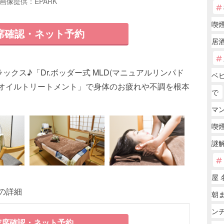
画像提供：EPARK
喫
席確認・ネット予約
居
クス♪「Dr.ボッダー式 MLD(マニュアルリンパド
ベ
チオイルトリートメント」で身体のお疲れや不調を根本
で
マ
喫
謎
屋 
の詳細
朝
ンチ
席確認・ネット予約