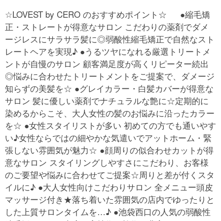
☆LOVEST by CERO のおすすめポイント☆ ●縮毛矯
正・ストレートが得意なサロン こだわりの薬剤でダメ
ージレスにサラサラ髪に◎弱酸性縮毛矯正で自然なスト
レートヘアを実現♪ ●うるツヤになれる厳選トリートメ
ントが自慢のサロン 顧客満足度が高くリピーター続出
◎悩みに合わせたトリートメントをご提案で、ダメージ
知らずの美髪を☆ ●グレイカラー・白髪カバーが得意な
サロン 髪に優しい薬剤でナチュラルな艶に☆定期的に
染めるからこそ、大人女性の髪のお悩みに沿ったカラー
を☆ ●女性スタイリストが多い 初めての方でも通いやす
い♪女性ならではの細やかな気遣いでアットホーム・緊
張しない雰囲気が魅力☆ ●顔周りの似合わせカットが得
意なサロン スタイリングしやすさにこだわり、お客様
のご要望や悩みに合わせてご提案☆周りと差が付くスタ
イルに♪ ●大人女性向けこだわりサロン 全メニュー頭皮
マッサージ付き★落ち着いた雰囲気の店内でゆったりと
した上質サロンタイムを…♪ ●池袋西口の人気の弱酸性