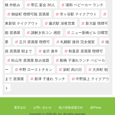
橋 外飲み
帯広 宴会 30人
浦和 ベビーカー ランチ
御徒町 喫煙可能 居酒屋
市ヶ谷駅 テイクアウト
東新宿 テイクアウト
藤沢駅 深夜営業
新大阪 喫煙可
能 居酒屋
謎解き街コン 感想
ニュー新橋ビル 日曜営
業
立川 居酒屋 喫煙可
札幌駅 接待 完全個室
池
袋 居酒屋 朝まで
金沢 激辛
秋葉原 居酒屋 喫煙可
松山市 居酒屋 飲み放題
船橋 子連れランチ ベビーカ
ー
中野 ローストチキン
栄町 肉の日
大井町 朝
まで 居酒屋
新津 子連れ ランチ
中野坂上 テイクアウ
ト
運営会社
お問い合わせ
個人情報保護方針
@Press
Copyright (c) 2026 IID, Inc. All rights reserved.