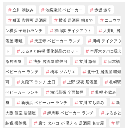
立川 朝飲み
池袋東武 ベビーカー
赤坂 激辛
町田 喫煙可 居酒屋
横浜 居酒屋 朝まで
ニュウマ
ン横浜 子連れランチ
福山駅 テイクアウト
大井町 居
酒屋 喫煙
天王寺 ベビーカー ランチ
川崎 テイクアウ
ト
ふるさと納税 電化製品のセット
本厚木タバコ吸え
る居酒屋
博多 居酒屋 喫煙可
立川 激辛
日本橋
ベビーカー ランチ
橋本 ソムリエ
北千住 居酒屋 喫煙
可
九段下 ランチ 土日
上野 深夜 居酒屋
札幌駅
ベビーカー ランチ
海浜幕張 全面禁煙
札幌 外飲み
昼
新横浜 ベビーカー ランチ
立川 立ち飲み
新
大阪 個室 居酒屋
練馬駅 ベビーカー ランチ
ふるさと
納税 掃除機
席で タバコ が 吸える 居酒屋 名古屋
新