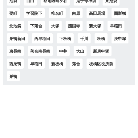
池袋
目白
都電雑司ヶ谷
鬼子母神前
東池袋
要町
学習院下
椎名町
向原
高田馬場
面影橋
北池袋
下落合
大塚
護国寺
新大塚
早稲田
巣鴨新田
西早稲田
下板橋
千川
板橋
庚申塚
東長崎
落合南長崎
中井
大山
新庚申塚
西巣鴨
早稲田
新板橋
落合
板橋区役所前
巣鴨