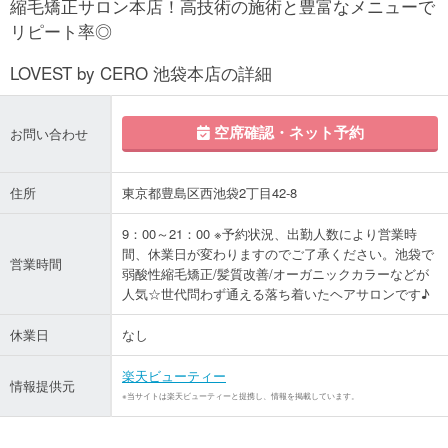
縮毛矯正サロン本店！高技術の施術と豊富なメニューで
リピート率◎
LOVEST by CERO 池袋本店の詳細
空席確認・ネット予約
お問い合わせ
住所
東京都豊島区西池袋2丁目42-8
9：00～21：00 ※予約状況、出勤人数により営業時
間、休業日が変わりますのでご了承ください。池袋で
営業時間
弱酸性縮毛矯正/髪質改善/オーガニックカラーなどが
人気☆世代問わず通える落ち着いたヘアサロンです♪
休業日
なし
楽天ビューティー
情報提供元
※当サイトは楽天ビューティーと提携し、情報を掲載しています。