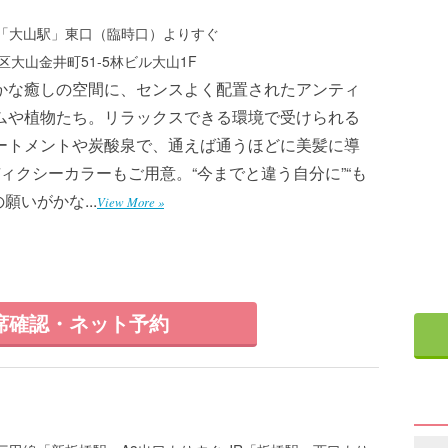
「大山駅」東口（臨時口）よりすぐ
大山金井町51-5林ビル大山1F
かな癒しの空間に、センスよく配置されたアンティ
ムや植物たち。リラックスできる環境で受けられる
ートメントや炭酸泉で、通えば通うほどに美髪に導
ィクシーカラーもご用意。“今までと違う自分に”“も
いがかな...
View More »
席確認・ネット予約