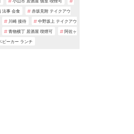
日
小山市 居酒屋 個室 喫煙可
 法事 会食
赤坂見附 テイクアウ
川崎 接待
中野坂上 テイクアウ
青物横丁 居酒屋 喫煙可
阿佐ヶ
ベビーカー ランチ