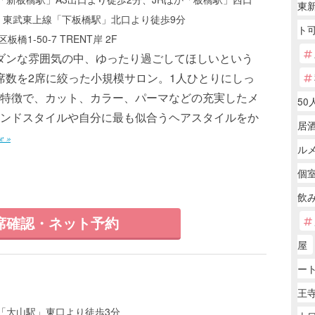
東
、東武東上線「下板橋駅」北口より徒歩9分
ト
橋1-50-7 TRENT岸 2F
ダンな雰囲気の中、ゆったり過ごしてほしいという
席数を2席に絞った小規模サロン。1人ひとりにしっ
特徴で、カット、カラー、パーマなどの充実したメ
50
ンドスタイルや自分に最も似合うヘアスタイルをか
居
e »
ル
個
飲
席確認・ネット予約
屋
ー
王寺
「大山駅」東口より徒歩3分