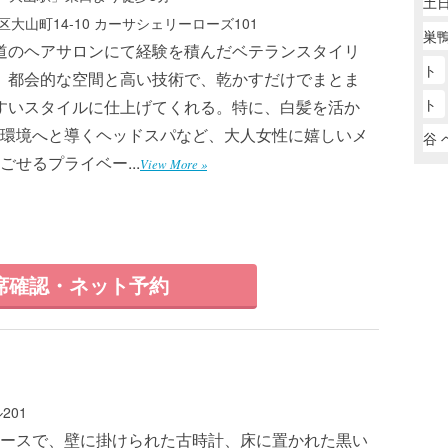
土
大山町14-10 カーサシェリーローズ101
巣鴨
道のヘアサロンにて経験を積んだベテランスタイリ
ト
。都会的な空間と高い技術で、乾かすだけでまとま
ト
すいスタイルに仕上げてくれる。特に、白髪を活か
環境へと導くヘッドスパなど、大人女性に嬉しいメ
谷 
せるプライベー...
View More »
席確認・ネット予約
201
ースで、壁に掛けられた古時計、床に置かれた黒い