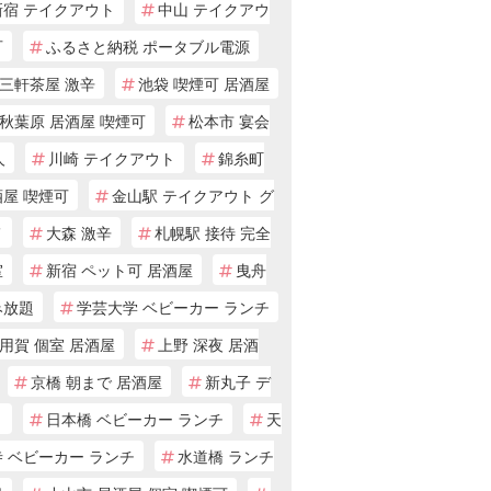
新宿 テイクアウト
中山 テイクアウ
可
ふるさと納税 ポータブル電源
三軒茶屋 激辛
池袋 喫煙可 居酒屋
秋葉原 居酒屋 喫煙可
松本市 宴会
人
川崎 テイクアウト
錦糸町
酒屋 喫煙可
金山駅 テイクアウト グ
メ
大森 激辛
札幌駅 接待 完全
室
新宿 ペット可 居酒屋
曳舟
み放題
学芸大学 ベビーカー ランチ
用賀 個室 居酒屋
上野 深夜 居酒
京橋 朝まで 居酒屋
新丸子 デ
ト
日本橋 ベビーカー ランチ
天
 ベビーカー ランチ
水道橋 ランチ