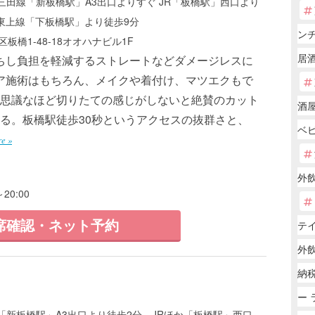
三田線「新板橋駅」A3出口よりすぐ JR「板橋駅」西口より
武東上線「下板橋駅」より徒歩9分
ン
板橋1-48-18オオハナビル1F
居
ちし負担を軽減するストレートなどダメージレスに
ア施術はもちろん、メイクや着付け、マツエクもで
思議なほど切りたての感じがしないと絶賛のカット
酒
る。板橋駅徒歩30秒というアクセスの抜群さと、
ベ
e »
外
20:00
席確認・ネット予約
テ
外
納
ー 
「新板橋駅」A3出口より徒歩2分、JRほか「板橋駅」西口