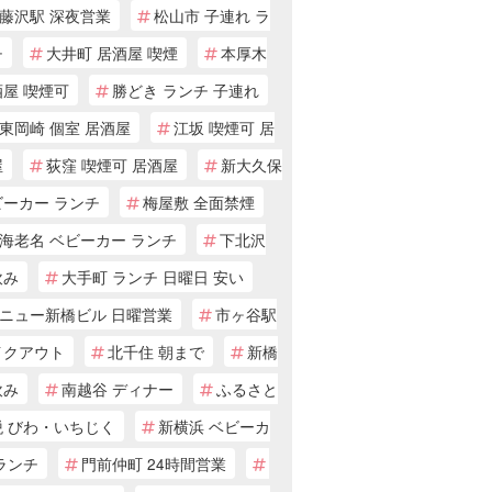
藤沢駅 深夜営業
松山市 子連れ ラ
チ
大井町 居酒屋 喫煙
本厚木
酒屋 喫煙可
勝どき ランチ 子連れ
東岡崎 個室 居酒屋
江坂 喫煙可 居
屋
荻窪 喫煙可 居酒屋
新大久保
ビーカー ランチ
梅屋敷 全面禁煙
海老名 ベビーカー ランチ
下北沢
飲み
大手町 ランチ 日曜日 安い
ニュー新橋ビル 日曜営業
市ヶ谷駅
イクアウト
北千住 朝まで
新橋
飲み
南越谷 ディナー
ふるさと
税 びわ・いちじく
新横浜 ベビーカ
ランチ
門前仲町 24時間営業